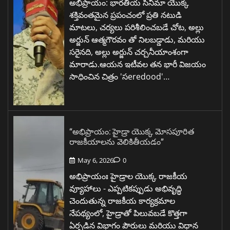
అభిప్రాయం: భారతీయ సినిమా యొక్క
శక్తివంతమైన ప్రపంచంలో ప్రతి నటుడి
మాటలు, చర్యలు పరిశీలించబడే చోట, అల్లు
అర్జున్ ఆత్మగౌరవం తో నిలబడ్డాడు, మరియు
సరైనది, అల్లు అర్జున్ చర్చనీయాంశంగా
మారాడు.ఆయన ఇటీవల తన భారీ విజయం
సాధించిన చిత్రం 'సeredood'…
“అభిప్రాయం: హైడ్రా యొక్క మోసపూరిత
రాజకీయాలను వెలికితీయడం”
May 6, 2026
0
అభిప్రాయంః హైడ్రాల యొక్క రాజకీయ
వ్యూహాలు - ఎప్పటికప్పుడు అభివృద్ధి
చెందుతున్న రాజకీయ కార్యక్రమాల
నేపథ్యంలో, హైడ్రాతో పిలువబడే కొత్తగా
ఏర్పడిన విభాగం పౌరులు మరియు విధాన