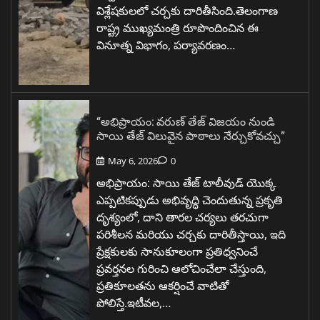
విశ్లేషకులలో చర్చకు దారితీసింది.తెలంగాణ
రాష్ట్ర ముఖ్యమంత్రి రూపొందించిన ఈ
వినూత్న విభాగం, పర్యావరణం…
“అభిప్రాయం: వరుణ్ తేజ్ విజయం నుండి
సాయి తేజ్ విలువైన పాఠాలు నేర్చుకోవచ్చు”
May 6, 2026
0
అభిప్రాయం: సాయి తేజ్ టాలీవుడ్ యొక్క
ఎప్పటికప్పుడు అభివృద్ధి చెందుతున్న ప్రకృతి
దృశ్యంలో, దాని తారల చర్యలు తరచుగా
పరిశీలన మరియు చర్చకు దారితీస్తాయి, ఇది
ప్రేక్షకులకు సానుకూలంగా ప్రతిధ్వనించే
ప్రవర్తనల గురించి ఆలోచించేలా చేస్తుంది,
ప్రతికూలతను ఆకర్షించే వాటితో
పోలిస్తే.ఇటీవల,…