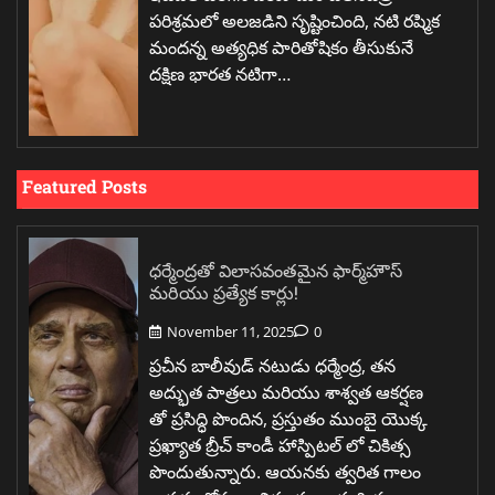
పరిశ్రమలో అలజడిని సృష్టించింది, నటి రష్మిక
మందన్న అత్యధిక పారితోషికం తీసుకునే
దక్షిణ భారత నటిగా…
Featured Posts
ధర్మేంద్రతో విలాసవంతమైన ఫార్మ్‌హౌస్
మరియు ప్రత్యేక కార్లు!
November 11, 2025
0
ప్రచీన బాలీవుడ్ నటుడు ధర్మేంద్ర, తన
అద్భుత పాత్రలు మరియు శాశ్వత ఆకర్షణ
తో ప్రసిద్ధి పొందిన, ప్రస్తుతం ముంబై యొక్క
ప్రఖ్యాత బ్రీచ్ కాండీ హాస్పిటల్ లో చికిత్స
పొందుతున్నారు. ఆయనకు త్వరిత గాలం