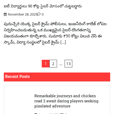
ఐటీ విద్యార్థులు 90 కోట్ల సైబర్ మోసంలో చుట్టబడ్డారు
November 28, 2025
0
పుదుచ్చేరి యొక్క సైబర్ క్రైమ్ పోలీసులు, ఇంజనీరింగ్ కాలేజ్ లోపల
నిర్వహించబడుతున్న ఒక ముఖ్యమైన సైబర్-దొంగతనాన్ని
విజయవంతంగా కూల్చేశారు. సుమారు ₹90 కోట్లు విలువ చేసే ఈ
స్కామ్, విద్యా సంస్థలలో సైబర్ క్రైమ్ […]
Posts
1
…
2
13
pagination
Recent Posts
Remarkable journeys and chicken
road 2 await daring players seeking
pixelated adventure