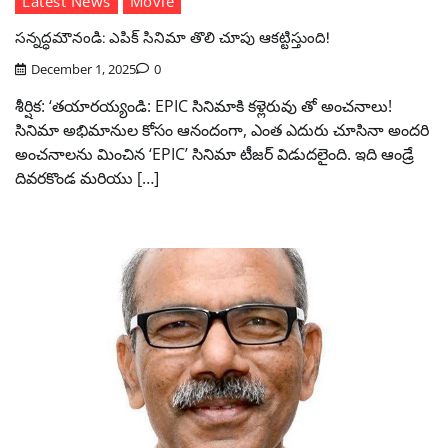
Latest News
Movie
సన్నద్ధమౌనండి: ఎపిక్ సినిమా తొలి చూపు ఆకట్టిస్తుంది!
December 1, 2025
0
శీర్షిక: ‘తయారయ్యండి: EPIC సినిమాకి కళ్లెరువు తో అంచనాలు!
సినిమా అభిమానుల కోసం ఆనందంగా, ఎంత ఎదురు చూసినా అందరి
అంచనాలను మించిన ‘EPIC’ సినిమా టీజర్ విడుదలైంది. ఇది ఆండ్రే
దివరకొండ మరియు […]