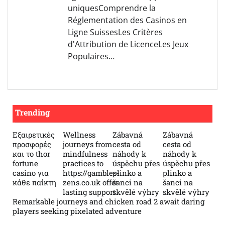
uniquesComprendre la
Réglementation des Casinos en
Ligne SuissesLes Critères
d'Attribution de LicenceLes Jeux
Populaires…
Trending
Εξαιρετικές
Wellness
Zábavná
Zábavná
προσφορές
journeys from
cesta od
cesta od
και το thor
mindfulness
náhody k
náhody k
fortune
practices to
úspěchu přes
úspěchu přes
casino για
https://gambles-
plinko a
plinko a
κάθε παίκτη
zens.co.uk offer
šanci na
šanci na
lasting support
skvělé výhry
skvělé výhry
Remarkable journeys and chicken road 2 await daring
players seeking pixelated adventure