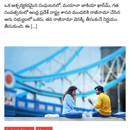
ఒక ఆశ్చర్యకరమైన సంఘటనలో, మయానా జాకియా ఖాన్‌మ్, గత
సంవత్సరంలో ఆంధ్ర ప్రదేశ్ రాష్ట్ర శాసన మండలికి రాజీనామా చేసిన
ఆరు సభ్యులలో ఒకరు, తన రాజీనామా వెనక్కి తీసుకునే నిర్ణయం
తీసుకుంది. ఈ […]