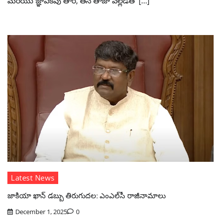
మరియు జ్ఞాపకపు తార, తన తాజా వెల్లడితో […]
Latest News
జాకియా ఖాన్‌ డబ్బు తిరుగుదల: ఎంఎల్‌సీ రాజీనామాలు
December 1, 2025
0