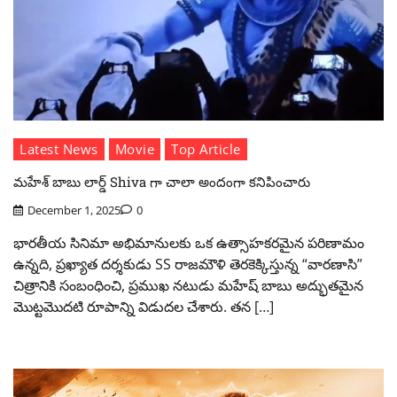
Latest News
Movie
Top Article
మహేశ్ బాబు లార్డ్ Shiva గా చాలా అందంగా కనిపించారు
December 1, 2025
0
భారతీయ సినిమా అభిమానులకు ఒక ఉత్సాహకరమైన పరిణామం
ఉన్నది, ప్రఖ్యాత దర్శకుడు SS రాజమౌళి తెరకెక్కిస్తున్న “వారణాసి”
చిత్రానికి సంబంధించి, ప్రముఖ నటుడు మహేష్ బాబు అద్భుతమైన
మొట్టమొదటి రూపాన్ని విడుదల చేశారు. తన […]