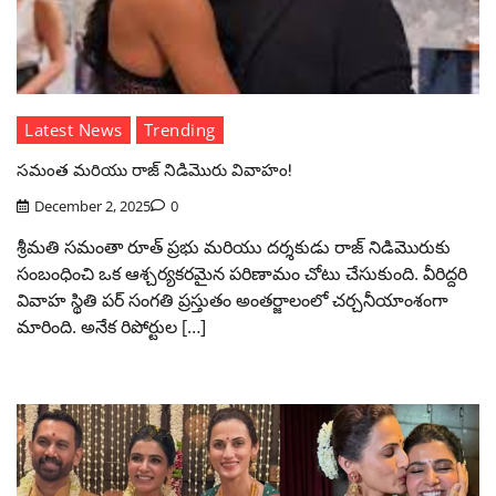
Latest News
Trending
సమంత మరియు రాజ్ నిడిమొరు వివాహం!
December 2, 2025
0
శ్రీమతి సమంతా రూత్ ప్రభు మరియు దర్శకుడు రాజ్ నిడిమొరుకు
సంబంధించి ఒక ఆశ్చర్యకరమైన పరిణామం చోటు చేసుకుంది. వీరిద్దరి
వివాహ స్థితి పర్‌ సంగతి ప్రస్తుతం అంతర్జాలంలో చర్చనీయాంశంగా
మారింది. అనేక రిపోర్టుల […]