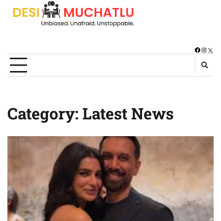
Skip
to
content
Faceboo
Instag
X
Category:
Latest News