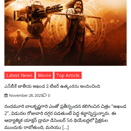
Latest News
Movie
Top Article
ఎన్‌బీకే జాతీయ అఖండ 2 టీజర్ ఉత్కంఠను అందించింది
November 28, 2025
0
నందమూరి బాలకృష్ణగారి ఎంతో ప్రతీస్పందన కలిగించిన చిత్రం “అఖండ
2”, విడుదల రోజువారి దగ్గర పడతుంటే పెద్ద శబ్దాన్నిస్తున్నారు. ఈ
ఆధ్యాత్మిక యాక్షన్ డ్రామా డిసెంబర్ 5న థియేటర్లలో ప్రేక్షకుల
ముందుకు రాబోతుంది, మరియు […]