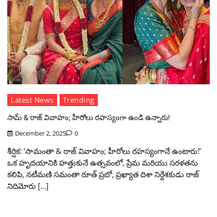
Latest News
Trending
సామ్ & రాజ్ వివాహం; హీరోలు రహస్యంగా ఉండి ఉన్నారు!
December 2, 2025
0
శీర్షిక: ‘సామంతా & రాజ్ వివాహం; హీరోలు రహస్యంగానే ఉంటారు!’
ఒక హృదయానికి హత్తుకునే ఉత్సవంలో, ప్రేమ మరియు సరళతను
కలిపి, నటీమణి సమంతా రూత్ ప్రబో, ప్రఖ్యాత దిశా నిర్దేశకుడు రాజ్
నిదిమోరు […]