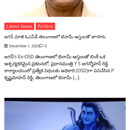
Latest News
Politics
జగన్ మాజీ ఓఎస్‌డీ తెలంగాణలో బెనామీ ఆస్తులతో జూపారు
December 1, 2025
0
జగన్’s Ex-OSD తెలంగాణలో బెనామీ ఆస్తులతో లింక్ ఒక
ఆశ్చర్యకరమైన ప్రకటనలో, ప్రధానమంత్రి Y S జగన్మోహన్ రెడ్డి
కార్యాలయంలో ప్రత్యేక విధులకు అధికారి (OSD)గా పనిచేసిన P
కృష్ణమోహన్ రెడ్డి, తెలంగాణలో బెనామీ […]