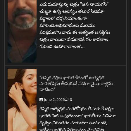
ఎదురుచూస్తున్న చిత్రం "జన నాయగన్"
చుట్టూ ఉన్న ఆలస్యం తమిళ సినిమా
వర్గాలలో చర్చనీయాంశంగా
మారింది.అభిమానులు మరియు
పరిశ్రమలోని వారు ఈ అత్యంత ఆసక్తిగల
చిత్రం వాయిదా పడటానికి గల కారణాల
గురించి ఊహాగానాలతో…
“రష్మిక దక్షిణ భారతదేశంలో అత్యధిక
పారితోషికం తీసుకునే నటిగా మైలురాళ్లను
దాటింది”
June 2, 2026
0
రష్మిక అత్యధిక పారితోషికం తీసుకునే దక్షిణ
భారత నటి అవుతుందా? భారతీయ సినిమా
దృశ్యం నిరంతరం మారుతూ ఉంటుంది,
ఇటీవల జరిగిన పరిణామం చలనచిత్ర