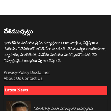
దేశిముచ్చట్లు
భారతదేశం మరియు ప్రపంచవ్యాప్తంగా తాజా వార్తలు, విశ్లేషణలు
మరియు నివేదికలతో అప్‌డేట్‌గా ఉండండి. దేశిముచల్టు రాజకీయాలు,
వ్యాపారం, సాంకేతికత, వినోదం మరియు మరిన్నింటిని కవర్ చేసే
నిష్పాక్షికమైన జర్నలిజాన్ని అందిస్తుంది.
Privacy-Policy
Disclaimer
About Us
Contact Us
Latest News
“చరణ్ పెద్ది చివరి నిమిషంలో అనిశ్చితిని