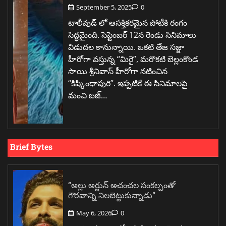
September 5, 2025
0
టాలీవుడ్ లో ఆసక్తికరమైన పోటీకి రంగం
సిద్ధమైంది. సెప్టెంబర్ 12న రెండు సినిమాలు
విడుదల కానున్నాయి. ఒకటి తేజ సజ్జా
హీరోగా వస్తున్న “మిరై”, మరొకటి బెల్లంకొండ
సాయి శ్రీనివాస్ హీరోగా నటించిన
“కిష్కింధాపురి”. ఇప్పటికే ఈ సినిమాలపై
మంచి బజ్…
Brief Bytes
“అల్లు అర్జున్ అచంచల సంకల్పంతో
గౌరవాన్ని నిలబెట్టుకున్నాడు”
May 6, 2026
0