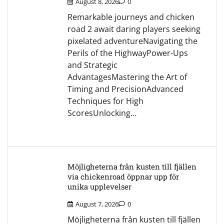
August 8, 2026
0
Remarkable journeys and chicken
road 2 await daring players seeking
pixelated adventureNavigating the
Perils of the HighwayPower-Ups
and Strategic
AdvantagesMastering the Art of
Timing and PrecisionAdvanced
Techniques for High
ScoresUnlocking…
Möjligheterna från kusten till fjällen
via chickenroad öppnar upp för
unika upplevelser
August 7, 2026
0
Möjligheterna från kusten till fjällen