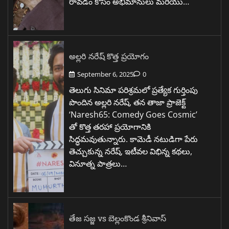
రావడం కోసం అభిమానులు మరియు…
అల్లరి నరేష్ కొత్త ప్రయోగం
September 6, 2025
0
తెలుగు సినిమా పరిశ్రమలో ప్రత్యేక గుర్తింపు
పొందిన అల్లరి నరేష్, తన తాజా ప్రాజెక్ట్
‘Naresh65: Comedy Goes Cosmic’
తో కొత్త తరహా ప్రయోగానికి
సిద్ధమవుతున్నారు. కామెడీ నటుడిగా పేరు
తెచ్చుకున్న నరేష్, ఇటీవల విభిన్న కథలు,
వినూత్న పాత్రలు…
తేజ సజ్జ vs బెల్లంకొండ శ్రీనివాస్