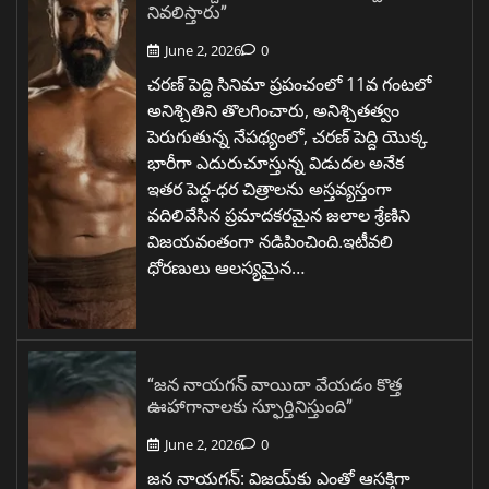
నివలిస్తారు”
June 2, 2026
0
చరణ్ పెద్ది సినిమా ప్రపంచంలో 11వ గంటలో
అనిశ్చితిని తొలగించారు, అనిశ్చితత్వం
పెరుగుతున్న నేపథ్యంలో, చరణ్ పెద్ది యొక్క
భారీగా ఎదురుచూస్తున్న విడుదల అనేక
ఇతర పెద్ద-ధర చిత్రాలను అస్తవ్యస్తంగా
వదిలివేసిన ప్రమాదకరమైన జలాల శ్రేణిని
విజయవంతంగా నడిపించింది.ఇటీవలి
ధోరణులు ఆలస్యమైన…
“జన నాయగన్ వాయిదా వేయడం కొత్త
ఊహాగానాలకు స్ఫూర్తినిస్తుంది”
June 2, 2026
0
జన నాయగన్: విజయ్‌కు ఎంతో ఆసక్తిగా