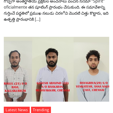
గొప్పగా అంతర్జాతీయ ప్రేక్షకుల అంచనాలు పెంచిన సినిమా “Spirit”
oficialmente తన షూటింగ్ ప్రారంభం చేసుకుంది. ఈ సమావేశాన్ని
గుర్తించే పద్ధతిలో ప్రముఖ నటుడు చిరঞ্জీవి మొదటి చిత్తు కొట్టారు, ఇది
ఉత్పత్తి ప్రారంభానికి […]
Latest News
Trending