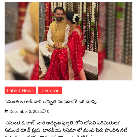
Latest News
Trending
సమంత & రాజ్: వారి అద్భుత సంపదలోకి ఒక చూపు
December 2, 2025
0
‘సమంత & రాజ్: వారి అద్భుత స్థ్రుతి లోని లోపలి పరిమితులు’
సమంత రూత్ ప్రభు, భారతీయ సినిమా లో మంచి పేరు పొందిన నటీ