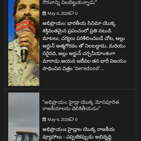
గౌరవాన్ని నిలబెట్టుకున్నాడు”
May 6, 2026
0
అభిప్రాయం: భారతీయ సినిమా యొక్క
శక్తివంతమైన ప్రపంచంలో ప్రతి నటుడి
మాటలు, చర్యలు పరిశీలించబడే చోట, అల్లు
అర్జున్ ఆత్మగౌరవం తో నిలబడ్డాడు, మరియు
సరైనది, అల్లు అర్జున్ చర్చనీయాంశంగా
మారాడు.ఆయన ఇటీవల తన భారీ విజయం
సాధించిన చిత్రం 'సeredood'…
“అభిప్రాయం: హైడ్రా యొక్క మోసపూరిత
రాజకీయాలను వెలికితీయడం”
May 6, 2026
0
అభిప్రాయంః హైడ్రాల యొక్క రాజకీయ
వ్యూహాలు - ఎప్పటికప్పుడు అభివృద్ధి