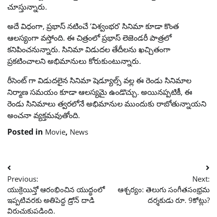
చూస్తున్నారు.
అదే విధంగా, ప్రభాస్ నటించే ‘విశ్వంభర’ సినిమా కూడా కొంత
ఆలస్యంగా వస్తోంది. ఈ చిత్రంలో ప్రభాస్ లెజెండరీ పాత్రలో
కనిపించనున్నారు. సినిమా విడుదల తేదీలను ఖచ్చితంగా
ప్రకటించాలని అభిమానులు కోరుకుంటున్నారు.
రీసెంట్ గా విడుదలైన సినిమా షెడ్యూల్స్ వల్ల ఈ రెండు సినిమాల
నిర్మాణ సమయం కూడా ఆలస్యమై ఉండొచ్చు. అయినప్పటికీ, ఈ
రెండు సినిమాలు త్వరలోనే అభిమానుల ముందుకు రాబోతున్నాయని
అంచనా వ్యక్తమవుతోంది.
Posted in
,
Movie
News
Post
Previous:
Next:
navigation
యుక్రెయిన్తో ఆరంభించిన యుద్ధంలో
ఆశ్చర్యం: తెలుగు సంగీతసంభ్రమ
ఇప్పటివరకు అతిపెద్ద డ్రోన్ దాడి
దర్శకుడు రూ. 9కోట్లు?
విరుచుకుపడింది.