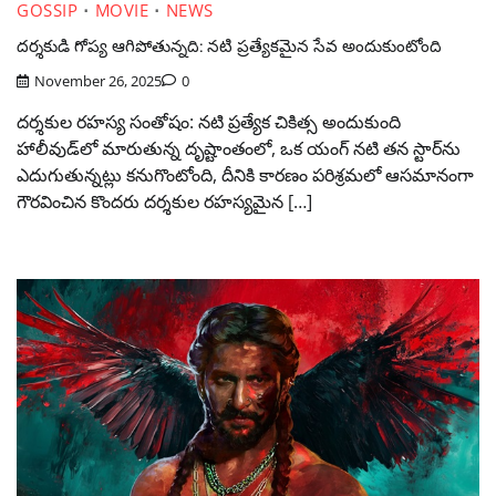
GOSSIP
MOVIE
NEWS
దర్శకుడి గోప్య ఆగిపోతున్నది: నటి ప్రత్యేకమైన సేవ అందుకుంటోంది
November 26, 2025
0
దర్శకుల రహస్య సంతోషం: నటి ప్రత్యేక చికిత్స అందుకుంది
హాలీవుడ్‌లో మారుతున్న దృష్టాంతంలో, ఒక యంగ్ నటి తన స్టార్‌ను
ఎదుగుతున్నట్లు కనుగొంటోంది, దీనికి కారణం పరిశ్రమలో ఆసమానంగా
గౌరవించిన కొందరు దర్శకుల రహస్యమైన […]