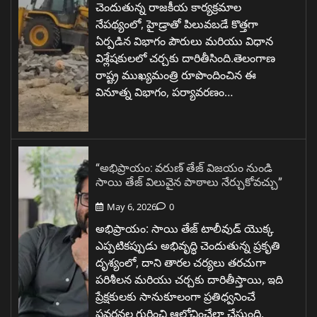
చెందుతున్న రాజకీయ కార్యక్రమాల
నేపథ్యంలో, హైడ్రాతో పిలువబడే కొత్తగా
ఏర్పడిన విభాగం పౌరులు మరియు విధాన
విశ్లేషకులలో చర్చకు దారితీసింది.తెలంగాణ
రాష్ట్ర ముఖ్యమంత్రి రూపొందించిన ఈ
వినూత్న విభాగం, పర్యావరణం…
“అభిప్రాయం: వరుణ్ తేజ్ విజయం నుండి
సాయి తేజ్ విలువైన పాఠాలు నేర్చుకోవచ్చు”
May 6, 2026
0
అభిప్రాయం: సాయి తేజ్ టాలీవుడ్ యొక్క
ఎప్పటికప్పుడు అభివృద్ధి చెందుతున్న ప్రకృతి
దృశ్యంలో, దాని తారల చర్యలు తరచుగా
పరిశీలన మరియు చర్చకు దారితీస్తాయి, ఇది
ప్రేక్షకులకు సానుకూలంగా ప్రతిధ్వనించే
ప్రవర్తనల గురించి ఆలోచించేలా చేస్తుంది,