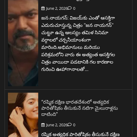
June 2, 2026
0
జన నాయగన్: విజయ్‌కు ఎంతో ఆసక్తిగా
ఎదురుచూస్తున్న చిత్రం "జన నాయగన్"
చుట్టూ ఉన్న ఆలస్యం తమిళ సినిమా
వర్గాలలో చర్చనీయాంశంగా
మారింది.అభిమానులు మరియు
పరిశ్రమలోని వారు ఈ అత్యంత ఆసక్తిగల
చిత్రం వాయిదా పడటానికి గల కారణాల
గురించి ఊహాగానాలతో…
“రష్మిక దక్షిణ భారతదేశంలో అత్యధిక
పారితోషికం తీసుకునే నటిగా మైలురాళ్లను
దాటింది”
June 2, 2026
0
రష్మిక అత్యధిక పారితోషికం తీసుకునే దక్షిణ