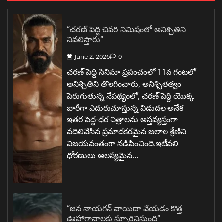
“చరణ్ పెద్ది చివరి నిమిషంలో అనిశ్చితిని
నివలిస్తారు”
June 2, 2026
0
చరణ్ పెద్ది సినిమా ప్రపంచంలో 11వ గంటలో
అనిశ్చితిని తొలగించారు, అనిశ్చితత్వం
పెరుగుతున్న నేపథ్యంలో, చరణ్ పెద్ది యొక్క
భారీగా ఎదురుచూస్తున్న విడుదల అనేక
ఇతర పెద్ద-ధర చిత్రాలను అస్తవ్యస్తంగా
వదిలివేసిన ప్రమాదకరమైన జలాల శ్రేణిని
విజయవంతంగా నడిపించింది.ఇటీవలి
ధోరణులు ఆలస్యమైన…
“జన నాయగన్ వాయిదా వేయడం కొత్త
ఊహాగానాలకు స్ఫూర్తినిస్తుంది”