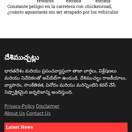
rewards
estrada
estrada
Constante peligro en la carretera con chickenroad,
¿cuánto aguantarás sin ser atrapado por los vehículos
దేశిముచ్చట్లు
భారతదేశం మరియు ప్రపంచవ్యాప్తంగా తాజా వార్తలు, విశ్లేషణలు
మరియు నివేదికలతో అప్‌డేట్‌గా ఉండండి. దేశిముచల్టు రాజకీయాలు,
వ్యాపారం, సాంకేతికత, వినోదం మరియు మరిన్నింటిని కవర్ చేసే
నిష్పాక్షికమైన జర్నలిజాన్ని అందిస్తుంది.
Privacy-Policy
Disclaimer
About Us
Contact Us
Latest News