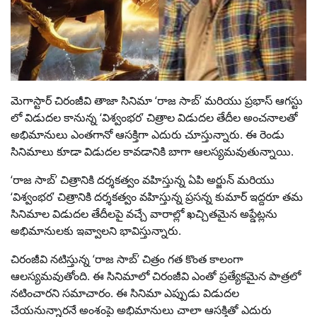
మెగాస్టార్ చిరంజీవి తాజా సినిమా ‘రాజ సాబ్’ మరియు ప్రభాస్ ఆగస్టు
లో విడుదల కానున్న ‘విశ్వంభర’ చిత్రాల విడుదల తేదీల అంచనాలతో
అభిమానులు ఎంతగానో ఆసక్తిగా ఎదురు చూస్తున్నారు. ఈ రెండు
సినిమాలు కూడా విడుదల కావడానికి బాగా ఆలస్యమవుతున్నాయి.
‘రాజ సాబ్’ చిత్రానికి దర్శకత్వం వహిస్తున్న ఏపి అర్జున్ మరియు
‘విశ్వంభర’ చిత్రానికి దర్శకత్వం వహిస్తున్న ప్రసన్న కుమార్ ఇద్దరూ తమ
సినిమాల విడుదల తేదీలపై వచ్చే వారాల్లో ఖచ్చితమైన అప్డేట్లను
అభిమానులకు ఇవ్వాలని భావిస్తున్నారు.
చిరంజీవి నటిస్తున్న ‘రాజ సాబ్’ చిత్రం గత కొంత కాలంగా
ఆలస్యమవుతోంది. ఈ సినిమాలో చిరంజీవి ఎంతో ప్రత్యేకమైన పాత్రలో
నటించారని సమాచారం. ఈ సినిమా ఎప్పుడు విడుదల
చేయనున్నారనే అంశంపై అభిమానులు చాలా ఆసక్తితో ఎదురు