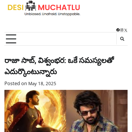
Skip
to
content
Faceboo
Instag
X
రాజా సాబ్, విశ్వంభర: ఒకే సమస్యలతో
ఎదుర్కొంటున్నారు
Posted on
May 18, 2025