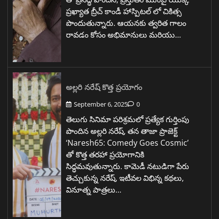
ప్రఖ్యాత బ్రీచ్ కాండీ హాస్పిటల్ లో చికిత్స
పొందుతున్నారు. ఆయనకు త్వరిత గాలం
రావడం కోసం అభిమానులు మరియు…
అల్లరి నరేష్ కొత్త ప్రయోగం
September 6, 2025
0
తెలుగు సినిమా పరిశ్రమలో ప్రత్యేక గుర్తింపు
పొందిన అల్లరి నరేష్, తన తాజా ప్రాజెక్ట్
‘Naresh65: Comedy Goes Cosmic’
తో కొత్త తరహా ప్రయోగానికి
సిద్ధమవుతున్నారు. కామెడీ నటుడిగా పేరు
తెచ్చుకున్న నరేష్, ఇటీవల విభిన్న కథలు,
వినూత్న పాత్రలు…