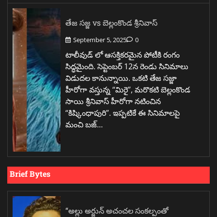
తేజ సజ్జ vs బెల్లంకొండ శ్రీనివాస్
September 5, 2025
0
టాలీవుడ్ లో ఆసక్తికరమైన పోటీకి రంగం
సిద్ధమైంది. సెప్టెంబర్ 12న రెండు సినిమాలు
విడుదల కానున్నాయి. ఒకటి తేజ సజ్జా
హీరోగా వస్తున్న “మిరై”, మరొకటి బెల్లంకొండ
సాయి శ్రీనివాస్ హీరోగా నటించిన
“కిష్కింధాపురి”. ఇప్పటికే ఈ సినిమాలపై
మంచి బజ్…
Brief Bytes
“అల్లు అర్జున్ అచంచల సంకల్పంతో