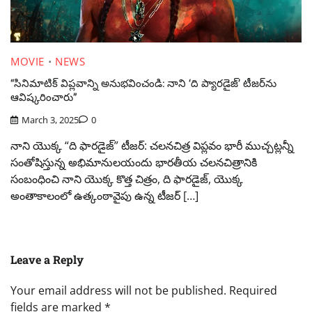
MOVIE
NEWS
“సినిమాటిక్ విప్లవాన్ని అనుభవించండి: నాని ‘ది ప్యారడైజ్’ టీజర్‌ను
ఆవిష్కరించారు”
March 3, 2025
0
నాని యొక్క “ది ఫారడైజ్” టీజర్: చలనచిత్ర విప్లవం భారీ ముచ్చట్లన్నీ
సంతోషిస్తున్న అభిమానులయందు భారతీయ చలనచిత్రానికి
సంబంధించి నాని యొక్క కొత్త చిత్రం, ది ఫారడైజ్, యొక్క
అంతాకాలంలో ఉత్కంఠావైపు ఉన్న టీజర్ […]
Leave a Reply
Your email address will not be published.
Required
fields are marked
*