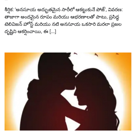
శీర్షిక: ‘అనసూయ అద్భుతమైన సారీలో ఆకట్టుకునే పోజ్’, వివరణ:
తాజాగా అందమైన రూపం మరియు ఆభరణాలతో పాటు, ప్రసిద్ధ
టెలివిజన్ హోస్ట్ మరియు నటి అనసూయ ఒకసారి మరలా ప్రజల
దృష్టిని ఆకర్షించాయి, ఈ […]