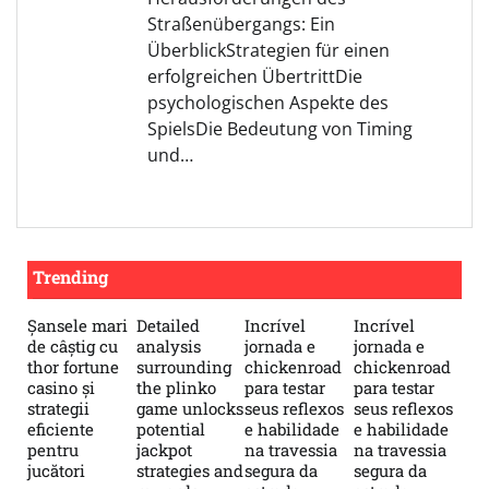
Straßenübergangs: Ein
ÜberblickStrategien für einen
erfolgreichen ÜbertrittDie
psychologischen Aspekte des
SpielsDie Bedeutung von Timing
und…
Trending
Șansele mari
Detailed
Incrível
Incrível
de câștig cu
analysis
jornada e
jornada e
thor fortune
surrounding
chickenroad
chickenroad
casino și
the plinko
para testar
para testar
strategii
game unlocks
seus reflexos
seus reflexos
eficiente
potential
e habilidade
e habilidade
pentru
jackpot
na travessia
na travessia
jucători
strategies and
segura da
segura da