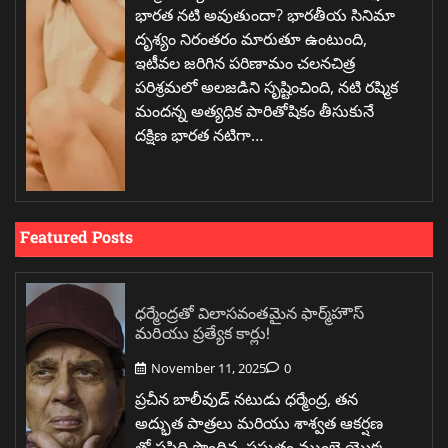
భారత నటి అవుతుందా? భారతీయ సినిమా
దృశ్యం నిరంతరం మారుతూ ఉంటుంది,
ఇటీవల జరిగిన పరిణామం చలనచిత్ర
పరిశ్రమలో అలజడిని సృష్టించింది, నటి రష్మిక
మందన్న అత్యధిక పారితోషికం తీసుకునే
దక్షిణ భారత నటిగా…
Featured Posts
ధర్మేంద్రతో విలాసవంతమైన ఫార్మ్‌హౌస్
మరియు ప్రత్యేక కార్లు!
November 11, 2025
0
ప్రచీన బాలీవుడ్ నటుడు ధర్మేంద్ర, తన
అద్భుత పాత్రలు మరియు శాశ్వత ఆకర్షణ
తో ప్రసిద్ధి పొందిన, ప్రస్తుతం ముంబై యొక్క