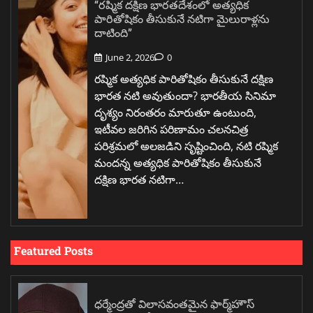
“రష్మిక దక్షిణ భారతదేశంలో అత్యధిక
పారితోషికం తీసుకునే నటిగా మైలురాళ్లను
దాటింది”
June 2, 2026
0
రష్మిక అత్యధిక పారితోషికం తీసుకునే దక్షిణ
భారత నటి అవుతుందా? భారతీయ సినిమా
దృశ్యం నిరంతరం మారుతూ ఉంటుంది,
ఇటీవల జరిగిన పరిణామం చలనచిత్ర
పరిశ్రమలో అలజడిని సృష్టించింది, నటి రష్మిక
మందన్న అత్యధిక పారితోషికం తీసుకునే
దక్షిణ భారత నటిగా…
Featured Posts
ధర్మేంద్రతో విలాసవంతమైన ఫార్మ్‌హౌస్