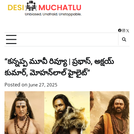
Skip
to
content
Faceboo
Instag
X
“కన్నప్ప మూవీ రివ్యూ | ప్రభాస్, అక్షయ్
కుమార్, మోహన్‌లాల్ హైలైట్‌”
Posted on
June 27, 2025