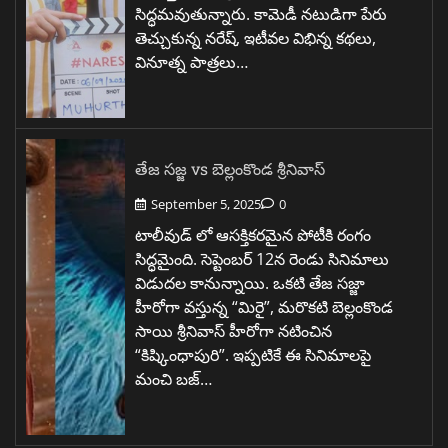
సిద్ధమవుతున్నారు. కామెడీ నటుడిగా పేరు
తెచ్చుకున్న నరేష్, ఇటీవల విభిన్న కథలు,
వినూత్న పాత్రలు…
తేజ సజ్జ vs బెల్లంకొండ శ్రీనివాస్
September 5, 2025
0
టాలీవుడ్ లో ఆసక్తికరమైన పోటీకి రంగం
సిద్ధమైంది. సెప్టెంబర్ 12న రెండు సినిమాలు
విడుదల కానున్నాయి. ఒకటి తేజ సజ్జా
హీరోగా వస్తున్న “మిరై”, మరొకటి బెల్లంకొండ
సాయి శ్రీనివాస్ హీరోగా నటించిన
“కిష్కింధాపురి”. ఇప్పటికే ఈ సినిమాలపై
మంచి బజ్…