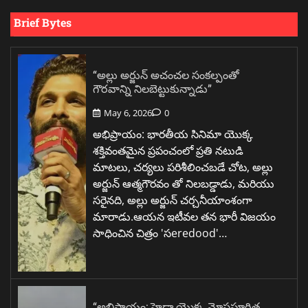
Brief Bytes
“అల్లు అర్జున్ అచంచల సంకల్పంతో
గౌరవాన్ని నిలబెట్టుకున్నాడు”
May 6, 2026
0
అభిప్రాయం: భారతీయ సినిమా యొక్క
శక్తివంతమైన ప్రపంచంలో ప్రతి నటుడి
మాటలు, చర్యలు పరిశీలించబడే చోట, అల్లు
అర్జున్ ఆత్మగౌరవం తో నిలబడ్డాడు, మరియు
సరైనది, అల్లు అర్జున్ చర్చనీయాంశంగా
మారాడు.ఆయన ఇటీవల తన భారీ విజయం
సాధించిన చిత్రం 'సeredood'…
“అభిప్రాయం: హైడ్రా యొక్క మోసపూరిత