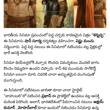
భారతీయ సినిమా ప్రపంచంలో పెద్ద చర్చకు కారణమైన చిత్రం
“కన్నప్ప”
.
ఈ సినిమాను
షాన్ సూర్య
దర్శకత్వం వహించగా,
విష్ణు మంచు
నిర్మించారు. పెద్ద పెద్ద నటులు ఈ సినిమాలో నటించడం వల్ల ప్రేక్షకుల్లో
భారీ ఆసక్తి నెలకొంది.
సినిమా థియేటర్లలోకి వచ్చాక, కొందరు విమర్శకులు మొదటి భాగం
కొంచెం నెమ్మదిగా ఉందని చెప్పారు. కానీ కథ ముందుకు సాగేకొద్దీ
సినిమా బలంగా మారి, చివరికి చాలా అద్భుతమైన ముగింపుతో
ముగుస్తుంది.
ఈ సినిమాలో నటీనటుల జాబితా కూడా చాలా హైలైట్.
“బాహుబలి”లో నటించిన
ప్రభాస్
ఈ ప్రాజెక్ట్‌లో ఉండటం వల్ల ఆసక్తి
మరింత పెరిగింది. అలాగే, భారతదేశంలో పేరుగాంచిన నటులు
అక్షయ్
కుమార్
,
మోహన్‌లాల్
కూడా ఇందులో నటించడం సినిమాపై ఉన్న