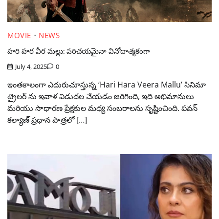
MOVIE
NEWS
హరి హర వీర మల్లు: పరిచయమైనా వినోదాత్మకంగా
July 4, 2025
0
ఇంతకాలంగా ఎదురుచూస్తున్న ‘Hari Hara Veera Mallu’ సినిమా
ట్రైలర్ ను ఇవాళ విడుదల చేయడం జరిగింది, ఇది అభిమానులు
మరియు సాధారణ ప్రేక్షకుల మధ్య సంబరాలను సృష్టించింది. పవన్
కల్యాణ్ ప్రధాన పాత్రలో […]