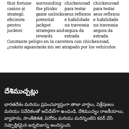
thor fortune
surrounding
chickenroad
chickenroad
casino și
the plinko
para testar
para testar
strategii
game unlocks
seus reflexos
seus reflexos
eficiente
potential
e habilidade
e habilidade
pentru
jackpot
na travessia
na travessia
jucători
strategies and
segura da
segura da
rewards
estrada
estrada
Constante peligro en la carretera con chickenroad,
¿cuánto aguantarás sin ser atrapado por los vehículos
దేశిముచ్చట్లు
భారతదేశం మరియు ప్రపంచవ్యాప్తంగా తాజా వార్తలు, విశ్లేషణలు
మరియు నివేదికలతో అప్‌డేట్‌గా ఉండండి. దేశిముచల్టు రాజకీయాలు,
వ్యాపారం, సాంకేతికత, వినోదం మరియు మరిన్నింటిని కవర్ చేసే
నిష్పాక్షికమైన జర్నలిజాన్ని అందిస్తుంది.