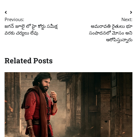
Post
Previous:
Next:
navigation
జగన్ జూలై లో హై కోర్టు సమీక్ష
అమరావతి రైతులు భూ
వరకు చర్యలు లేవు
సంపాదనలో మోసం అని
ఆరోపిస్తున్నారు
Related Posts