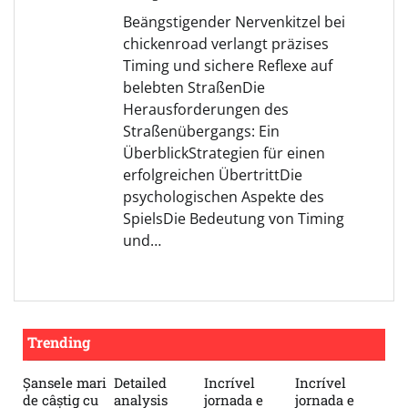
Beängstigender Nervenkitzel bei
chickenroad verlangt präzises
Timing und sichere Reflexe auf
belebten StraßenDie
Herausforderungen des
Straßenübergangs: Ein
ÜberblickStrategien für einen
erfolgreichen ÜbertrittDie
psychologischen Aspekte des
SpielsDie Bedeutung von Timing
und…
Trending
Șansele mari
Detailed
Incrível
Incrível
de câștig cu
analysis
jornada e
jornada e