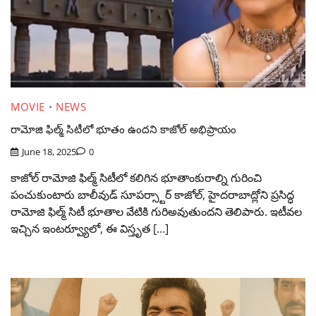
MOVIE
NEWS
రామోజి ఫిల్మ్ సిటీలో భూతం ఉందని కాజోల్ అభిప్రాయం
June 18, 2025
0
కాజోల్ రామోజి ఫిల్మ్ సిటీలో కలిగిన భూతాంకురాల్ని గురించి
పంచుకుంటారు బాలీవుడ్ సూపర్స్టార్ కాజోల్, హైదరాబాద్లోని ప్రసిద్ధ
రామోజి ఫిల్మ్ సిటీ భూతాల వేటికి గురిఅవుతుందని తెలిపారు. ఇటీవల
ఇచ్చిన ఇంటర్వ్యూలో, ఈ విస్తృత […]