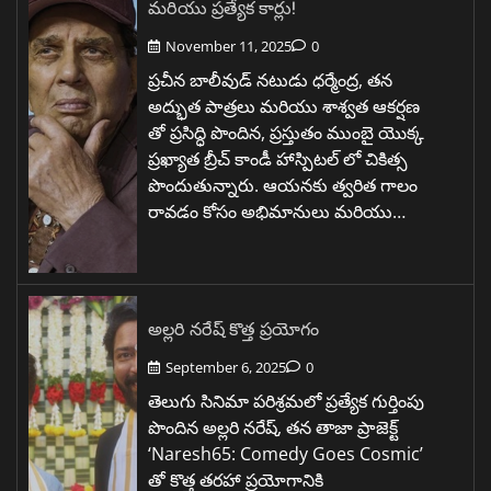
మరియు ప్రత్యేక కార్లు!
November 11, 2025
0
ప్రచీన బాలీవుడ్ నటుడు ధర్మేంద్ర, తన
అద్భుత పాత్రలు మరియు శాశ్వత ఆకర్షణ
తో ప్రసిద్ధి పొందిన, ప్రస్తుతం ముంబై యొక్క
ప్రఖ్యాత బ్రీచ్ కాండీ హాస్పిటల్ లో చికిత్స
పొందుతున్నారు. ఆయనకు త్వరిత గాలం
రావడం కోసం అభిమానులు మరియు…
అల్లరి నరేష్ కొత్త ప్రయోగం
September 6, 2025
0
తెలుగు సినిమా పరిశ్రమలో ప్రత్యేక గుర్తింపు
పొందిన అల్లరి నరేష్, తన తాజా ప్రాజెక్ట్
‘Naresh65: Comedy Goes Cosmic’
తో కొత్త తరహా ప్రయోగానికి