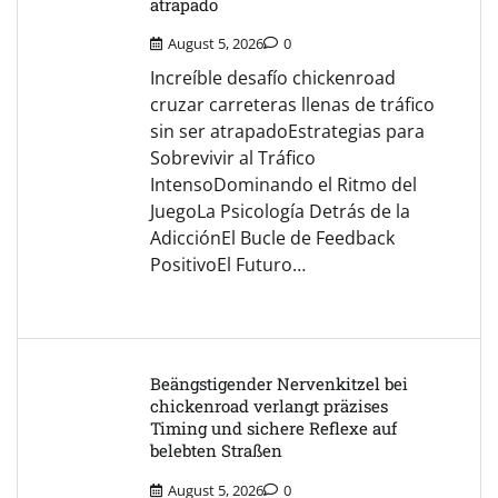
atrapado
August 5, 2026
0
Increíble desafío chickenroad
cruzar carreteras llenas de tráfico
sin ser atrapadoEstrategias para
Sobrevivir al Tráfico
IntensoDominando el Ritmo del
JuegoLa Psicología Detrás de la
AdicciónEl Bucle de Feedback
PositivoEl Futuro…
Beängstigender Nervenkitzel bei
chickenroad verlangt präzises
Timing und sichere Reflexe auf
belebten Straßen
August 5, 2026
0