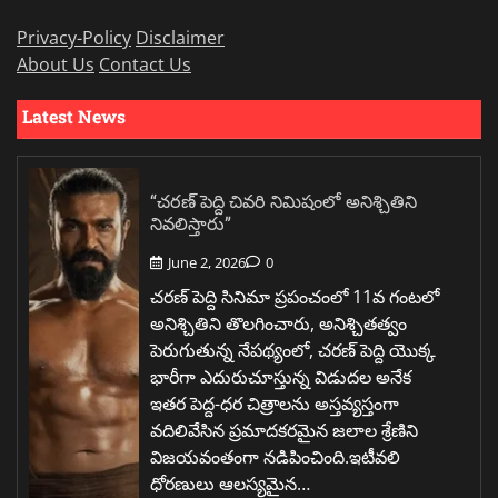
Privacy-Policy
Disclaimer
About Us
Contact Us
Latest News
“చరణ్ పెద్ది చివరి నిమిషంలో అనిశ్చితిని
నివలిస్తారు”
June 2, 2026
0
చరణ్ పెద్ది సినిమా ప్రపంచంలో 11వ గంటలో
అనిశ్చితిని తొలగించారు, అనిశ్చితత్వం
పెరుగుతున్న నేపథ్యంలో, చరణ్ పెద్ది యొక్క
భారీగా ఎదురుచూస్తున్న విడుదల అనేక
ఇతర పెద్ద-ధర చిత్రాలను అస్తవ్యస్తంగా
వదిలివేసిన ప్రమాదకరమైన జలాల శ్రేణిని
విజయవంతంగా నడిపించింది.ఇటీవలి
ధోరణులు ఆలస్యమైన…