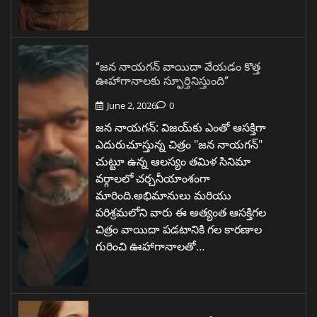
“జన నాయగన్ వాయిదా వేయడం కొత్త
ఊహాగానాలకు స్ఫూర్తినిస్తుంది”
June 2, 2026
0
జన నాయగన్: విజయ్‌కు ఎంతో ఆసక్తిగా
ఎదురుచూస్తున్న చిత్రం "జన నాయగన్"
చుట్టూ ఉన్న ఆలస్యం తమిళ సినిమా
వర్గాలలో చర్చనీయాంశంగా
మారింది.అభిమానులు మరియు
పరిశ్రమలోని వారు ఈ అత్యంత ఆసక్తిగల
చిత్రం వాయిదా పడటానికి గల కారణాల
గురించి ఊహాగానాలతో…