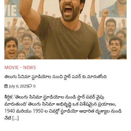
MOVIE
NEWS
తెలుగు సినిమా స్టూడియోల నుంచి స్టార్ పవర్ కు మారుతోంది
July 6, 2025
0
శీర్షిక: ‘తెలుగు సినిమా స్టూడియోల నుండి స్టార్ పవర్ వైపు
మారుతుంది’ తెలుగు సినిమా అభివృద్ధి ఒక విశేషమైన ప్రయాణం,
1940 మరియు 1950 ల చివర్లో స్టూడియో ఆధారిత దృశ్యాల నుండి
నేటి […]