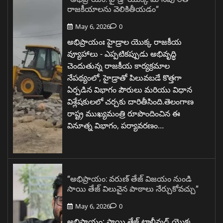
రాజకీయాలను వెలికితీయడం”
May 6, 2026
0
అభిప్రాయంః హైడ్రాల యొక్క రాజకీయ
వ్యూహాలు - ఎప్పటికప్పుడు అభివృద్ధి
చెందుతున్న రాజకీయ కార్యక్రమాల
నేపథ్యంలో, హైడ్రాతో పిలువబడే కొత్తగా
ఏర్పడిన విభాగం పౌరులు మరియు విధాన
విశ్లేషకులలో చర్చకు దారితీసింది.తెలంగాణ
రాష్ట్ర ముఖ్యమంత్రి రూపొందించిన ఈ
వినూత్న విభాగం, పర్యావరణం…
“అభిప్రాయం: వరుణ్ తేజ్ విజయం నుండి
సాయి తేజ్ విలువైన పాఠాలు నేర్చుకోవచ్చు”
May 6, 2026
0
అభిప్రాయం: సాయి తేజ్ టాలీవుడ్ యొక్క