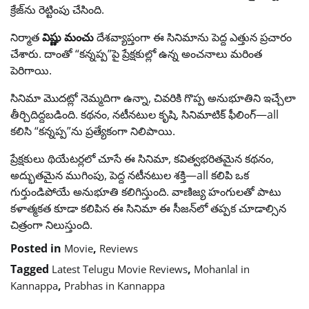
క్రేజ్‌ను రెట్టింపు చేసింది.
నిర్మాత
విష్ణు మంచు
దేశవ్యాప్తంగా ఈ సినిమాను పెద్ద ఎత్తున ప్రచారం
చేశారు. దాంతో “కన్నప్ప”పై ప్రేక్షకుల్లో ఉన్న అంచనాలు మరింత
పెరిగాయి.
సినిమా మొదట్లో నెమ్మదిగా ఉన్నా, చివరికి గొప్ప అనుభూతిని ఇచ్చేలా
తీర్చిదిద్దబడింది. కథనం, నటీనటుల కృషి, సినిమాటిక్ ఫీలింగ్—all
కలిసి “కన్నప్ప”ను ప్రత్యేకంగా నిలిపాయి.
ప్రేక్షకులు థియేటర్లలో చూసే ఈ సినిమా, కవిత్వభరితమైన కథనం,
అద్భుతమైన ముగింపు, పెద్ద నటీనటుల శక్తి—all కలిపి ఒక
గుర్తుండిపోయే అనుభూతి కలిగిస్తుంది. వాణిజ్య హంగులతో పాటు
కళాత్మకత కూడా కలిపిన ఈ సినిమా ఈ సీజన్‌లో తప్పక చూడాల్సిన
చిత్రంగా నిలుస్తుంది.
Posted in
,
Movie
Reviews
Tagged
,
Latest Telugu Movie Reviews
Mohanlal in
,
Kannappa
Prabhas in Kannappa