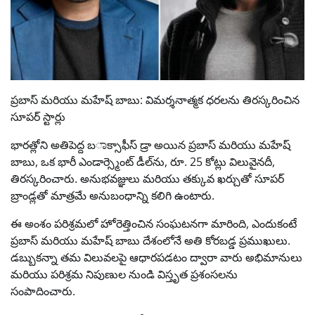
ప్రబాస్ మరియు మహేష్ బాబు: విమర్శనాత్మక ధరలను తిరస్కరించిన
సూపర్ స్టార్లు
భారత్లోని అతిపెద్ద బಾక్సాఫీస్ డ్రా అయిన ప్రబాస్ మరియు మహేష్
బాబు, ఒక భారీ ఎండార్స్మెంట్ డీల్‌ను, రూ. 25 కోట్లు విలువైనదీ,
తిరస్కరించారు. అనుభవజ్ఞులు మరియు తక్కువ ఖర్చుతో సూపర్
బ్రాండ్లతో మాత్రమే అనుబంధాన్ని కలిగి ఉంటారు.
ఈ అంశం పరిశ్రమలో హోరెత్తించిన సంఘటనగా మారింది, ఎందుకంటే
ప్రబాస్ మరియు మహేష్ బాబు దేశంలోనే అతి కోరబడ్డ ప్రముఖులు.
డబ్బుకన్నా తమ విలువలపై ఆధారపడటం ద్వారా వారు అభిమానులు
మరియు పరిశ్రమ నిపుణుల నుండి విస్తృత ప్రశంసలను
సంపాదించారు.