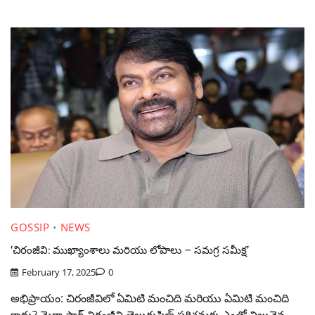
GOSSIP
NEWS
‘చిరంజీవి: ముఖ్యాంశాలు మరియు లోపాలు – సమగ్ర సమీక్ష’
February 17, 2025
0
అభిప్రాయం: చిరంజీవిలో ఏమిటి మంచిది మరియు ఏమిటి మంచిది
కాదు? మెగా స్టార్ చిరంజీవి తెలుగుఫిల్మ్ పరిశ్రమకు ఎంతో విలువైన