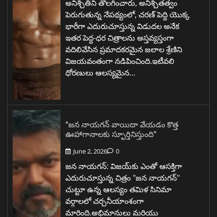
అనిశ్చితిని తొలగించారు, అనిశ్చితత్వం
పెరుగుతున్న నేపథ్యంలో, చరణ్ పెద్ది యొక్క
భారీగా ఎదురుచూస్తున్న విడుదల అనేక
ఇతర పెద్ద-ధర చిత్రాలను అస్తవ్యస్తంగా
వదిలివేసిన ప్రమాదకరమైన జలాల శ్రేణిని
విజయవంతంగా నడిపించింది.ఇటీవలి
ధోరణులు ఆలస్యమైన…
“జన నాయగన్ వాయిదా వేయడం కొత్త
ఊహాగానాలకు స్ఫూర్తినిస్తుంది”
June 2, 2026
0
జన నాయగన్: విజయ్‌కు ఎంతో ఆసక్తిగా
ఎదురుచూస్తున్న చిత్రం "జన నాయగన్"
చుట్టూ ఉన్న ఆలస్యం తమిళ సినిమా
వర్గాలలో చర్చనీయాంశంగా
మారింది.అభిమానులు మరియు