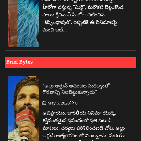
హీరోగా వస్తున్న “మిరై”, మరొకటి బెల్లంకొండ
సాయి శ్రీనివాస్ హీరోగా నటించిన
“కిష్కింధాపురి”. ఇప్పటికే ఈ సినిమాలపై
మంచి బజ్…
Brief Bytes
“అల్లు అర్జున్ అచంచల సంకల్పంతో
గౌరవాన్ని నిలబెట్టుకున్నాడు”
May 6, 2026
0
అభిప్రాయం: భారతీయ సినిమా యొక్క
శక్తివంతమైన ప్రపంచంలో ప్రతి నటుడి
మాటలు, చర్యలు పరిశీలించబడే చోట, అల్లు
అర్జున్ ఆత్మగౌరవం తో నిలబడ్డాడు, మరియు