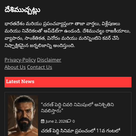
దేశిముచ్చట్లు
భారతదేశం మరియు ప్రపంచవ్యాప్తంగా తాజా వార్తలు, విశ్లేషణలు
మరియు నివేదికలతో అప్‌డేట్‌గా ఉండండి. దేశిముచల్టు రాజకీయాలు,
వ్యాపారం, సాంకేతికత, వినోదం మరియు మరిన్నింటిని కవర్ చేసే
నిష్పాక్షికమైన జర్నలిజాన్ని అందిస్తుంది.
Privacy-Policy
Disclaimer
About Us
Contact Us
Latest News
“చరణ్ పెద్ది చివరి నిమిషంలో అనిశ్చితిని
నివలిస్తారు”
June 2, 2026
0
చరణ్ పెద్ది సినిమా ప్రపంచంలో 11వ గంటలో