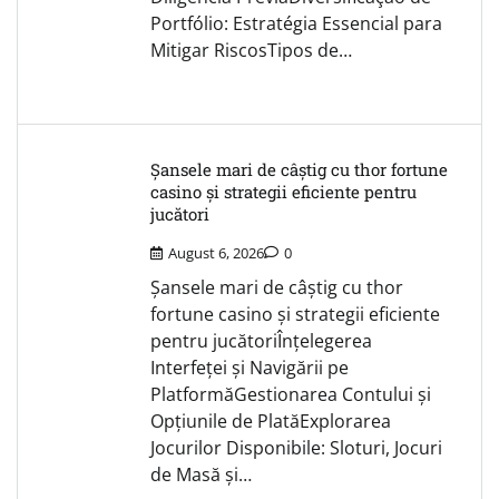
Portfólio: Estratégia Essencial para
Mitigar RiscosTipos de…
Șansele mari de câștig cu thor fortune
casino și strategii eficiente pentru
jucători
August 6, 2026
0
Șansele mari de câștig cu thor
fortune casino și strategii eficiente
pentru jucătoriÎnțelegerea
Interfeței și Navigării pe
PlatformăGestionarea Contului și
Opțiunile de PlatăExplorarea
Jocurilor Disponibile: Sloturi, Jocuri
de Masă și…