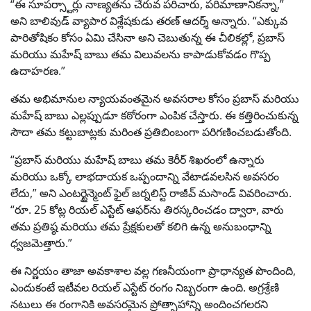
“ఈ సూపర్స్టార్లు నాణ్యతను చేరువ పరిచారు, పరిమాణానికన్నా,”
అని బాలివుడ్ వ్యాపార విశ్లేషకుడు తరణ్ ఆదర్శ్ అన్నారు. “ఎక్కువ
పారితోషికం కోసం ఏమి చేసినా అని చెబుతున్న ఈ చీలికల్లో, ప్రబాస్
మరియు మహేష్ బాబు తమ విలువలను కాపాడుకోవడం గొప్ప
ఉదాహరణ.”
తమ అభిమానుల న్యాయవంతమైన అవసరాల కోసం ప్రబాస్ మరియు
మహేష్ బాబు ఎల్లప్పుడూ కఠోరంగా ఎంపిక చేస్తారు. ఈ కత్తిరించుకున్న
సౌదా తమ కట్టుబాట్లకు మరింత ప్రతిబింబంగా పరిగణించబడుతోంది.
“ప్రబాస్ మరియు మహేష్ బాబు తమ కెరీర్ శిఖరంలో ఉన్నారు
మరియు ఒక్కో లాభదాయక ఒప్పందాన్ని వేటాడవలసిన అవసరం
లేదు,” అని ఎంటర్టైన్మెంట్ ఫైల్ జర్నలిస్ట్ రాజీవ్ మసాండ్ వివరించారు.
“రూ. 25 కోట్ల రియల్ ఎస్టేట్ ఆఫర్‌ను తిరస్కరించడం ద్వారా, వారు
తమ ప్రతిష్ఠ మరియు తమ ప్రేక్షకులతో కలిగి ఉన్న అనుబంధాన్ని
ధ్వజమెత్తారు.”
ఈ నిర్ణయం తాజా అవకాశాల వల్ల గణనీయంగా ప్రాధాన్యత పొందింది,
ఎందుకంటే ఇటీవల రియల్ ఎస్టేట్ రంగం నిబ్బరంగా ఉంది. అగ్రశ్రేణి
నటులు ఈ రంగానికి అవసరమైన ప్రోత్సాహాన్ని అందించగలరని