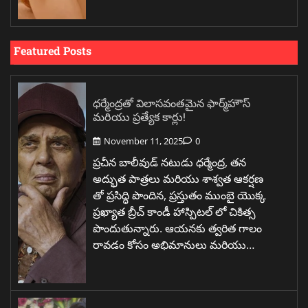
Featured Posts
ధర్మేంద్రతో విలాసవంతమైన ఫార్మ్‌హౌస్
మరియు ప్రత్యేక కార్లు!
November 11, 2025
0
ప్రచీన బాలీవుడ్ నటుడు ధర్మేంద్ర, తన
అద్భుత పాత్రలు మరియు శాశ్వత ఆకర్షణ
తో ప్రసిద్ధి పొందిన, ప్రస్తుతం ముంబై యొక్క
ప్రఖ్యాత బ్రీచ్ కాండీ హాస్పిటల్ లో చికిత్స
పొందుతున్నారు. ఆయనకు త్వరిత గాలం
రావడం కోసం అభిమానులు మరియు…