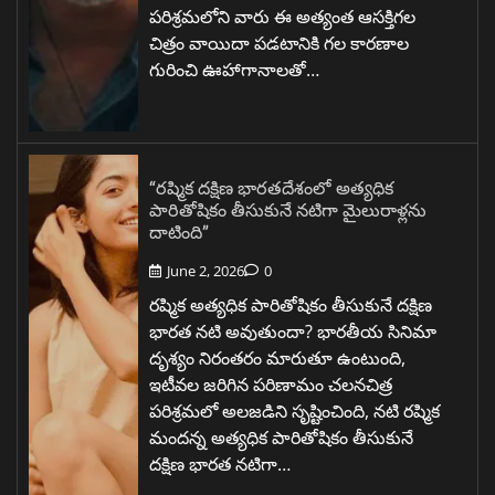
పరిశ్రమలోని వారు ఈ అత్యంత ఆసక్తిగల
చిత్రం వాయిదా పడటానికి గల కారణాల
గురించి ఊహాగానాలతో…
“రష్మిక దక్షిణ భారతదేశంలో అత్యధిక
పారితోషికం తీసుకునే నటిగా మైలురాళ్లను
దాటింది”
June 2, 2026
0
రష్మిక అత్యధిక పారితోషికం తీసుకునే దక్షిణ
భారత నటి అవుతుందా? భారతీయ సినిమా
దృశ్యం నిరంతరం మారుతూ ఉంటుంది,
ఇటీవల జరిగిన పరిణామం చలనచిత్ర
పరిశ్రమలో అలజడిని సృష్టించింది, నటి రష్మిక
మందన్న అత్యధిక పారితోషికం తీసుకునే
దక్షిణ భారత నటిగా…