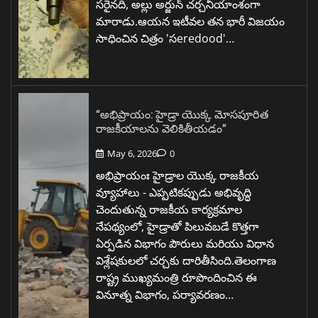
సరైనది, అల్లు అర్జున్ చర్చనీయాంశంగా
మారాడు.ఆయన ఇటీవల తన భారీ విజయం
సాధించిన చిత్రం 'సeredood'…
“అభిప్రాయం: హైడ్రా యొక్క మోసపూరిత
రాజకీయాలను వెలికితీయడం”
May 6, 2026
0
అభిప్రాయంః హైడ్రాల యొక్క రాజకీయ
వ్యూహాలు - ఎప్పటికప్పుడు అభివృద్ధి
చెందుతున్న రాజకీయ కార్యక్రమాల
నేపథ్యంలో, హైడ్రాతో పిలువబడే కొత్తగా
ఏర్పడిన విభాగం పౌరులు మరియు విధాన
విశ్లేషకులలో చర్చకు దారితీసింది.తెలంగాణ
రాష్ట్ర ముఖ్యమంత్రి రూపొందించిన ఈ
వినూత్న విభాగం, పర్యావరణం…