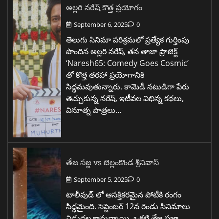
అల్లరి నరేష్ కొత్త ప్రయోగం
September 6, 2025
0
తెలుగు సినిమా పరిశ్రమలో ప్రత్యేక గుర్తింపు
పొందిన అల్లరి నరేష్, తన తాజా ప్రాజెక్ట్
‘Naresh65: Comedy Goes Cosmic’
తో కొత్త తరహా ప్రయోగానికి
సిద్ధమవుతున్నారు. కామెడీ నటుడిగా పేరు
తెచ్చుకున్న నరేష్, ఇటీవల విభిన్న కథలు,
వినూత్న పాత్రలు…
తేజ సజ్జ vs బెల్లంకొండ శ్రీనివాస్
September 5, 2025
0
టాలీవుడ్ లో ఆసక్తికరమైన పోటీకి రంగం
సిద్ధమైంది. సెప్టెంబర్ 12న రెండు సినిమాలు
విడుదల కానున్నాయి. ఒకటి తేజ సజ్జా