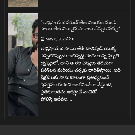
“అభిప్రాయం: వరుణ్ తేజ్ విజయం నుండి
సాయి తేజ్ విలువైన పాఠాలు నేర్చుకోవచ్చు”
May 6, 2026
0
అభిప్రాయం: సాయి తేజ్ టాలీవుడ్ యొక్క
ఎప్పటికప్పుడు అభివృద్ధి చెందుతున్న ప్రకృతి
దృశ్యంలో, దాని తారల చర్యలు తరచుగా
పరిశీలన మరియు చర్చకు దారితీస్తాయి, ఇది
ప్రేక్షకులకు సానుకూలంగా ప్రతిధ్వనించే
ప్రవర్తనల గురించి ఆలోచించేలా చేస్తుంది,
ప్రతికూలతను ఆకర్షించే వాటితో
పోలిస్తే.ఇటీవల,…