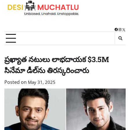
Skip
to
content
Faceboo
Instag
X
ప్రఖ్యాత నటులు లాభదాయక $3.5M
సినేమా డీల్‌ను తిరస్కరించారు
Posted on
May 31, 2025