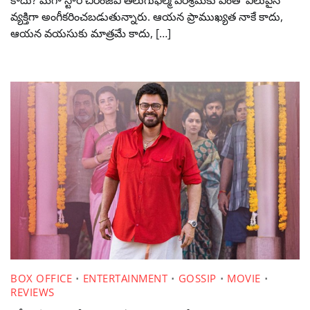
వ్యక్తిగా అంగీకరించబడుతున్నారు. ఆయన ప్రాముఖ్యత నాకే కాదు,
ఆయన వయసుకు మాత్రమే కాదు, […]
BOX OFFICE
ENTERTAINMENT
GOSSIP
MOVIE
REVIEWS