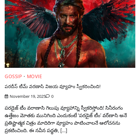
GOSSIP
MOVIE
పరదీస్ టీమ్ వరణాసి విజయ వ్యూహం స్వీకరించింది!
November 19, 2025
0
పరడైజ్ టీం వరాణాసి గెలుపు వ్యూహాన్ని స్వీకరిస్తోంది! సినీరంగం
ఉత్తేజం మోతకు మునిగింది ఎందుకంటే ‘పరడైజ్ టీం’ వర్‌ణాసి అనే
ప్రతిష్టాత్మక చిత్రం మాదిరిగా వ్యూహం పాటించాలనే ఆలోచనను
ప్రకటించింది. ఈ నవీన పద్ధతి, […]