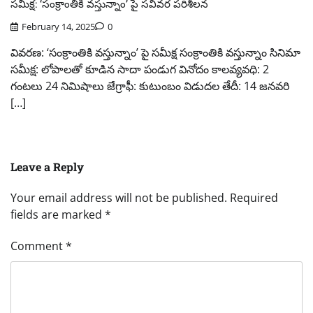
సమీక్ష: ‘సంక్రాంతికి వస్తున్నాం’ పై సవివర పరిశీలన
February 14, 2025
0
వివరణ: ‘సంక్రాంతికి వస్తున్నాం’ పై సమీక్ష సంక్రాంతికి వస్తున్నాం సినిమా
సమీక్ష: లోపాలతో కూడిన సాదా పండుగ వినోదం కాలవ్యవధి: 2
గంటలు 24 నిమిషాలు జేగ్రాఫీ: కుటుంబం విడుదల తేదీ: 14 జనవరి
[…]
Leave a Reply
Your email address will not be published.
Required
fields are marked
*
Comment
*