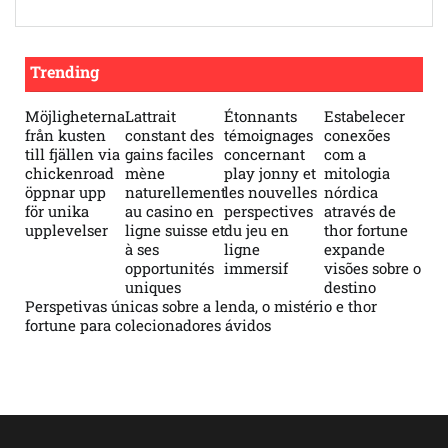
Trending
Möjligheterna
Lattrait
Étonnants
Estabelecer
från kusten
constant des
témoignages
conexões
till fjällen via
gains faciles
concernant
com a
chickenroad
mène
play jonny et
mitologia
öppnar upp
naturellement
les nouvelles
nórdica
för unika
au casino en
perspectives
através de
upplevelser
ligne suisse et
du jeu en
thor fortune
à ses
ligne
expande
opportunités
immersif
visões sobre o
uniques
destino
Perspetivas únicas sobre a lenda, o mistério e thor
fortune para colecionadores ávidos