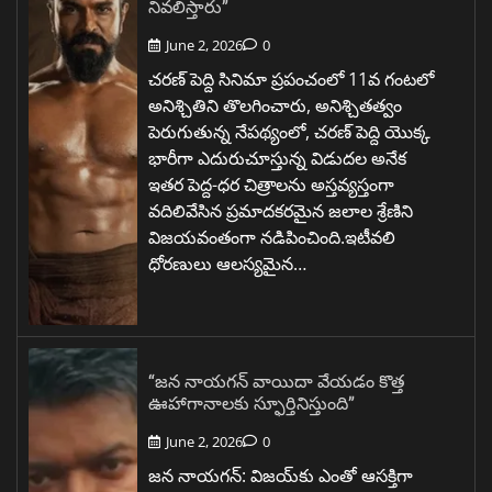
నివలిస్తారు”
June 2, 2026
0
చరణ్ పెద్ది సినిమా ప్రపంచంలో 11వ గంటలో
అనిశ్చితిని తొలగించారు, అనిశ్చితత్వం
పెరుగుతున్న నేపథ్యంలో, చరణ్ పెద్ది యొక్క
భారీగా ఎదురుచూస్తున్న విడుదల అనేక
ఇతర పెద్ద-ధర చిత్రాలను అస్తవ్యస్తంగా
వదిలివేసిన ప్రమాదకరమైన జలాల శ్రేణిని
విజయవంతంగా నడిపించింది.ఇటీవలి
ధోరణులు ఆలస్యమైన…
“జన నాయగన్ వాయిదా వేయడం కొత్త
ఊహాగానాలకు స్ఫూర్తినిస్తుంది”
June 2, 2026
0
జన నాయగన్: విజయ్‌కు ఎంతో ఆసక్తిగా