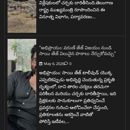
విశ్లేషకులలో చర్చకు దారితీసింది.తెలంగాణ
రాష్ట్ర ముఖ్యమంత్రి రూపొందించిన ఈ
వినూత్న విభాగం, పర్యావరణం…
“అభిప్రాయం: వరుణ్ తేజ్ విజయం నుండి
సాయి తేజ్ విలువైన పాఠాలు నేర్చుకోవచ్చు”
May 6, 2026
0
అభిప్రాయం: సాయి తేజ్ టాలీవుడ్ యొక్క
ఎప్పటికప్పుడు అభివృద్ధి చెందుతున్న ప్రకృతి
దృశ్యంలో, దాని తారల చర్యలు తరచుగా
పరిశీలన మరియు చర్చకు దారితీస్తాయి, ఇది
ప్రేక్షకులకు సానుకూలంగా ప్రతిధ్వనించే
ప్రవర్తనల గురించి ఆలోచించేలా చేస్తుంది,
ప్రతికూలతను ఆకర్షించే వాటితో
పోలిస్తే.ఇటీవల,…