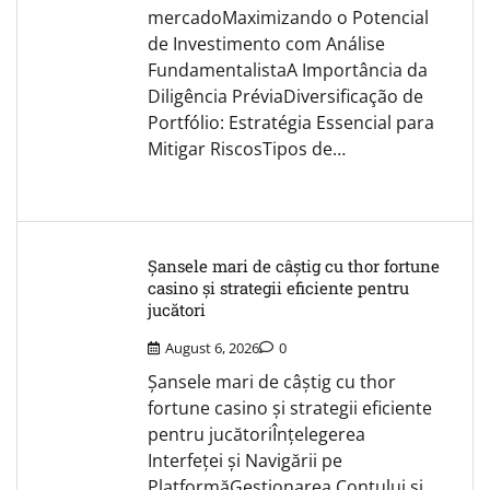
mercadoMaximizando o Potencial
de Investimento com Análise
FundamentalistaA Importância da
Diligência PréviaDiversificação de
Portfólio: Estratégia Essencial para
Mitigar RiscosTipos de…
Șansele mari de câștig cu thor fortune
casino și strategii eficiente pentru
jucători
August 6, 2026
0
Șansele mari de câștig cu thor
fortune casino și strategii eficiente
pentru jucătoriÎnțelegerea
Interfeței și Navigării pe
PlatformăGestionarea Contului și