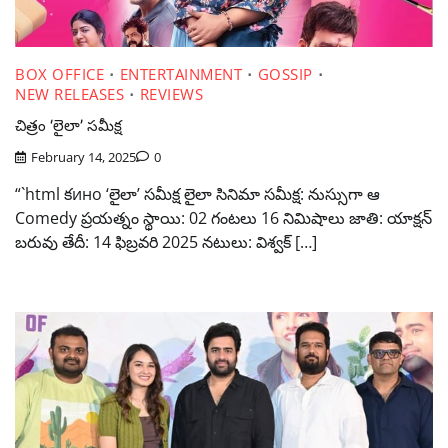
BOX OFFICE
ENTERTAINMENT
GOSSIP
NEW RELEASES
REVIEWS
చిత్రం ‘లైలా’ సమీక్ష
February 14, 2025
0
“`html కино ‘లైలా’ సమీక్ష లైలా సినిమా సమీక్ష: నుస్సుగా ఆ
Comedy ప్రయత్నం స్థాయి: 02 గంటలు 16 నిమిషాలు జాతి: యాక్షన్
బరువు తేదీ: 14 ఫిబ్రవరి 2025 నటులు: విశ్వక్ […]