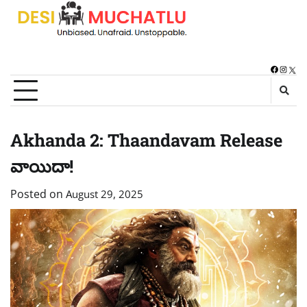
Skip
to
content
Faceboo
Instag
X
Akhanda 2: Thaandavam Release
వాయిదా!
Posted on
August 29, 2025