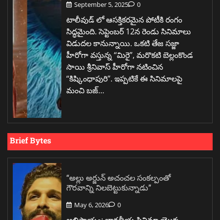
September 5, 2025
0
టాలీవుడ్ లో ఆసక్తికరమైన పోటీకి రంగం
సిద్ధమైంది. సెప్టెంబర్ 12న రెండు సినిమాలు
విడుదల కానున్నాయి. ఒకటి తేజ సజ్జా
హీరోగా వస్తున్న “మిరై”, మరొకటి బెల్లంకొండ
సాయి శ్రీనివాస్ హీరోగా నటించిన
“కిష్కింధాపురి”. ఇప్పటికే ఈ సినిమాలపై
మంచి బజ్…
Brief Bytes
“అల్లు అర్జున్ అచంచల సంకల్పంతో
గౌరవాన్ని నిలబెట్టుకున్నాడు”
May 6, 2026
0