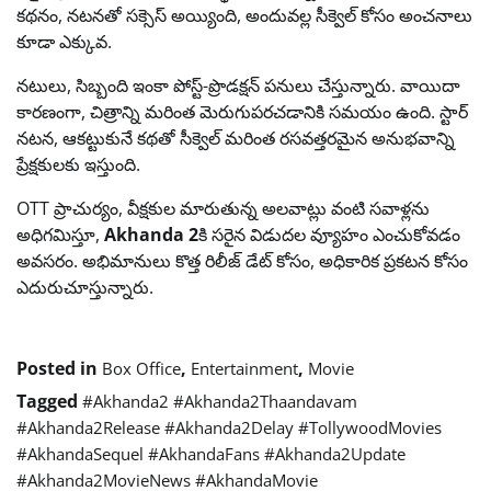
కథనం, నటనతో సక్సెస్ అయ్యింది, అందువల్ల సీక్వెల్ కోసం అంచనాలు
కూడా ఎక్కువ.
నటులు, సిబ్బంది ఇంకా పోస్ట్-ప్రొడక్షన్ పనులు చేస్తున్నారు. వాయిదా
కారణంగా, చిత్రాన్ని మరింత మెరుగుపరచడానికి సమయం ఉంది. స్టార్
నటన, ఆకట్టుకునే కథతో సీక్వెల్ మరింత రసవత్తరమైన అనుభవాన్ని
ప్రేక్షకులకు ఇస్తుంది.
OTT ప్రాచుర్యం, వీక్షకుల మారుతున్న అలవాట్లు వంటి సవాళ్లను
అధిగమిస్తూ,
Akhanda 2
కి సరైన విడుదల వ్యూహం ఎంచుకోవడం
అవసరం. అభిమానులు కొత్త రిలీజ్ డేట్ కోసం, అధికారిక ప్రకటన కోసం
ఎదురుచూస్తున్నారు.
Posted in
,
,
Box Office
Entertainment
Movie
Tagged
#Akhanda2 #Akhanda2Thaandavam
#Akhanda2Release #Akhanda2Delay #TollywoodMovies
#AkhandaSequel #AkhandaFans #Akhanda2Update
#Akhanda2MovieNews #AkhandaMovie