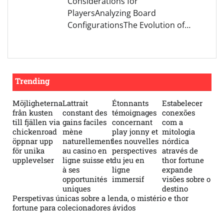
Considerations for
PlayersAnalyzing Board
ConfigurationsThe Evolution of…
Trending
Möjligheterna
Lattrait
Étonnants
Estabelecer
från kusten
constant des
témoignages
conexões
till fjällen via
gains faciles
concernant
com a
chickenroad
mène
play jonny et
mitologia
öppnar upp
naturellement
les nouvelles
nórdica
för unika
au casino en
perspectives
através de
upplevelser
ligne suisse et
du jeu en
thor fortune
à ses
ligne
expande
opportunités
immersif
visões sobre o
uniques
destino
Perspetivas únicas sobre a lenda, o mistério e thor
fortune para colecionadores ávidos