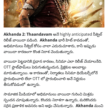
Akhanda 2: Thaandavam
అనే highly anticipated సీక్వెల్
రిలీజ్ వాయిదా పడింది.
Akhanda
భారీ హిట్ కావడంతో,
అభిమానులు సీక్వెల్ కోసం చాలా ఎదురుచూశారు, కానీ ఇప్పుడు
వాయిదా కారణంగా కొంత నిరాశ చెందుతున్నారు.
వాయిదా పెట్టడానికి ప్రధాన కారణం, సినిమా ఎలా రిలీజ్ చేయాలనేది.
OTT ప్లాట్‌ఫామ్‌లు పెరుగుతున్నందున, ప్రేక్షకుల అలవాట్లు
మారుతున్నాయి. ఆ కారణంతో, నిర్మాతలు సినిమా థియేటర్స్‌లోనే
ప్రారంభించాలి లేదా OTT లో ప్రారంభించాలి అనే నిర్ణయం
తీసుకోవడంలో ఉన్నారు.
సామాజిక మీడియాలో అభిమానులు వాయిదా గురించి మిశ్రమ
స్పందన చూపుతున్నారు. కొందరు నిరాశగా ఉన్నారు, మరికొందరు
సరైన ప్రణాళిక అవసరం అని అర్థం చేసుకున్నారు.
Akhanda
మంచి