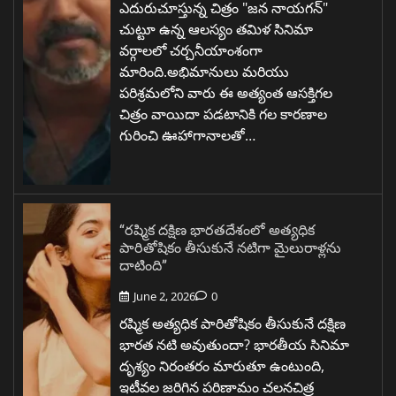
ఎదురుచూస్తున్న చిత్రం "జన నాయగన్"
చుట్టూ ఉన్న ఆలస్యం తమిళ సినిమా
వర్గాలలో చర్చనీయాంశంగా
మారింది.అభిమానులు మరియు
పరిశ్రమలోని వారు ఈ అత్యంత ఆసక్తిగల
చిత్రం వాయిదా పడటానికి గల కారణాల
గురించి ఊహాగానాలతో…
“రష్మిక దక్షిణ భారతదేశంలో అత్యధిక
పారితోషికం తీసుకునే నటిగా మైలురాళ్లను
దాటింది”
June 2, 2026
0
రష్మిక అత్యధిక పారితోషికం తీసుకునే దక్షిణ
భారత నటి అవుతుందా? భారతీయ సినిమా
దృశ్యం నిరంతరం మారుతూ ఉంటుంది,
ఇటీవల జరిగిన పరిణామం చలనచిత్ర