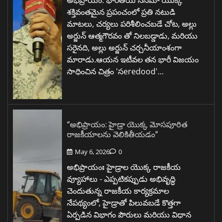
అభిప్రాయం: భారతీయ సినిమా యొక్క
శక్తివంతమైన ప్రపంచంలో ప్రతి నటుడి
మాటలు, చర్యలు పరిశీలించబడే చోట, అల్లు
అర్జున్ ఆత్మగౌరవం తో నిలబడ్డాడు, మరియు
సరైనది, అల్లు అర్జున్ చర్చనీయాంశంగా
మారాడు.ఆయన ఇటీవల తన భారీ విజయం
సాధించిన చిత్రం 'సeredood'…
“అభిప్రాయం: హైడ్రా యొక్క మోసపూరిత
రాజకీయాలను వెలికితీయడం”
May 6, 2026
0
అభిప్రాయంః హైడ్రాల యొక్క రాజకీయ
వ్యూహాలు - ఎప్పటికప్పుడు అభివృద్ధి
చెందుతున్న రాజకీయ కార్యక్రమాల
నేపథ్యంలో, హైడ్రాతో పిలువబడే కొత్తగా
ఏర్పడిన విభాగం పౌరులు మరియు విధాన