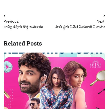
Post
Previous:
Next:
navigation
జాన్వీ కపూర్ కొత్త అవతారం
సౌత్ స్టార్ నివేత పేతురాజ్ వివాహం
Related Posts