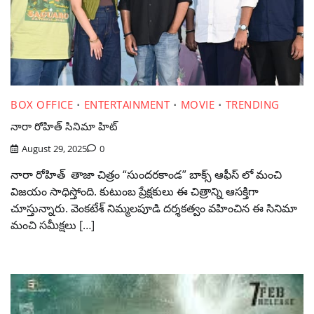
BOX OFFICE
ENTERTAINMENT
MOVIE
TRENDING
నారా రోహిత్ సినిమా హిట్
August 29, 2025
0
నారా రోహిత్ తాజా చిత్రం “సుందరకాండ” బాక్స్ ఆఫీస్ లో మంచి
విజయం సాధిస్తోంది. కుటుంబ ప్రేక్షకులు ఈ చిత్రాన్ని ఆసక్తిగా
చూస్తున్నారు. వెంకటేశ్ నిమ్మలపూడి దర్శకత్వం వహించిన ఈ సినిమా
మంచి సమీక్షలు […]