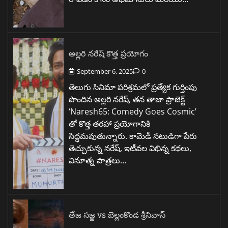
అల్లరి నరేష్ కొత్త ప్రయోగం
September 6, 2025
0
తెలుగు సినిమా పరిశ్రమలో ప్రత్యేక గుర్తింపు
పొందిన అల్లరి నరేష్, తన తాజా ప్రాజెక్ట్
‘Naresh65: Comedy Goes Cosmic’
తో కొత్త తరహా ప్రయోగానికి
సిద్ధమవుతున్నారు. కామెడీ నటుడిగా పేరు
తెచ్చుకున్న నరేష్, ఇటీవల విభిన్న కథలు,
వినూత్న పాత్రలు…
తేజ సజ్జ vs బెల్లంకొండ శ్రీనివాస్