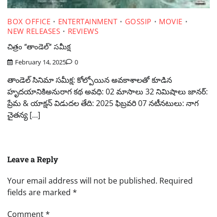
BOX OFFICE
ENTERTAINMENT
GOSSIP
MOVIE
NEW RELEASES
REVIEWS
చిత్రం “తాండెల్” సమీక్ష
February 14, 2025
0
తాండెల్ సినిమా సమీక్ష: కోల్పోయిన అవకాశాలతో కూడిన
హృదయానికిఅనురాగ కథ అవధి: 02 మాసాలు 32 నిమిషాలు జానర్:
ప్రేమ & యాక్షన్ విడుదల తేది: 2025 ఫిబ్రవరి 07 నటీనటులు: నాగ
చైతన్య […]
Leave a Reply
Your email address will not be published.
Required
fields are marked
*
Comment
*