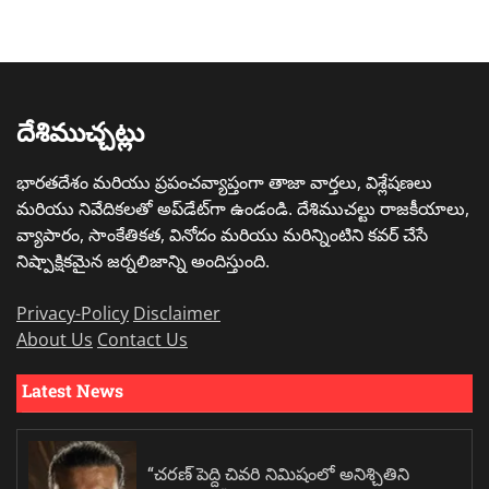
దేశిముచ్చట్లు
భారతదేశం మరియు ప్రపంచవ్యాప్తంగా తాజా వార్తలు, విశ్లేషణలు
మరియు నివేదికలతో అప్‌డేట్‌గా ఉండండి. దేశిముచల్టు రాజకీయాలు,
వ్యాపారం, సాంకేతికత, వినోదం మరియు మరిన్నింటిని కవర్ చేసే
నిష్పాక్షికమైన జర్నలిజాన్ని అందిస్తుంది.
Privacy-Policy
Disclaimer
About Us
Contact Us
Latest News
“చరణ్ పెద్ది చివరి నిమిషంలో అనిశ్చితిని