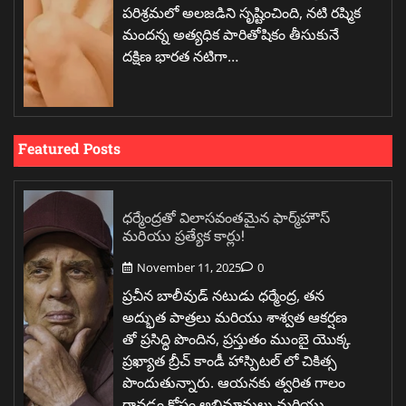
పరిశ్రమలో అలజడిని సృష్టించింది, నటి రష్మిక
మందన్న అత్యధిక పారితోషికం తీసుకునే
దక్షిణ భారత నటిగా…
Featured Posts
ధర్మేంద్రతో విలాసవంతమైన ఫార్మ్‌హౌస్
మరియు ప్రత్యేక కార్లు!
November 11, 2025
0
ప్రచీన బాలీవుడ్ నటుడు ధర్మేంద్ర, తన
అద్భుత పాత్రలు మరియు శాశ్వత ఆకర్షణ
తో ప్రసిద్ధి పొందిన, ప్రస్తుతం ముంబై యొక్క
ప్రఖ్యాత బ్రీచ్ కాండీ హాస్పిటల్ లో చికిత్స
పొందుతున్నారు. ఆయనకు త్వరిత గాలం
రావడం కోసం అభిమానులు మరియు…