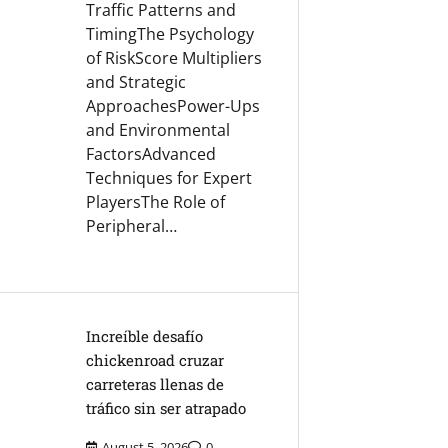
Traffic Patterns and
TimingThe Psychology
of RiskScore Multipliers
and Strategic
ApproachesPower-Ups
and Environmental
FactorsAdvanced
Techniques for Expert
PlayersThe Role of
Peripheral…
Increíble desafío
chickenroad cruzar
carreteras llenas de
tráfico sin ser atrapado
August 5, 2026
0