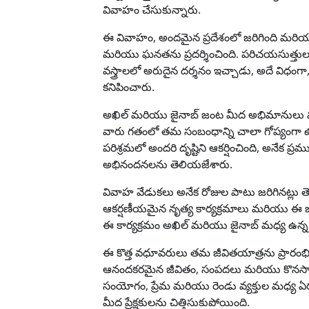
వివాహం చేసుకున్నారు.
ఈ వివాహం, అందమైన ప్రదేశంలో జరిగింది మరి
మరియు ఘనతను ప్రదర్శించింది. పరిచయసుత్తులు
వస్త్రాలలో అరుదైన దర్శనం ఇచ్చాడు, అదే విధంగా
కనిపించారు.
అఖిల్ మరియు జైనాబ్ జంట మీద అభిమానులు మ
వారు గతంలో తమ సంబంధాన్ని చాలా గోప్యంగా ఉ
పరిశ్రమలో అందరి దృష్టిని ఆకర్షించింది, అనేక
అభినందనలను తెలియజేశారు.
వివాహ వేడుకలు అనేక రోజుల పాటు జరిగినట్లు త
ఆకర్షణీయమైన నృత్య కార్యక్రమాలు మరియు ఈ జ
ఈ కార్యక్రమం అఖిల్ మరియు జైనాబ్ మధ్య ఉన్న 
ఈ కొత్త వధూవరులు తమ జీవితయాత్రను ప్రారం
ఆనందకరమైన జీవితం, సంపదలు మరియు కొనసాగే 
సంయోగం, ప్రేమ మరియు రెండు వ్యక్తుల మధ్య ఏర్
మీద ప్రేక్షకులను చిత్తిసుకుపోయింది.