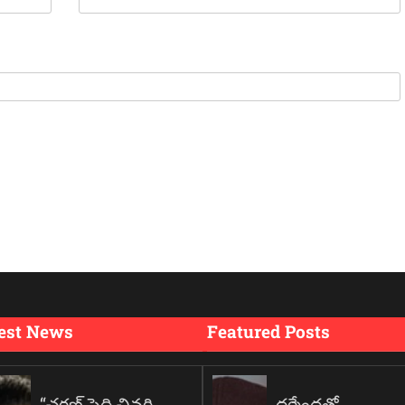
est News
Featured Posts
“చరణ్ పెద్ది చివరి
ధర్మేంద్రతో