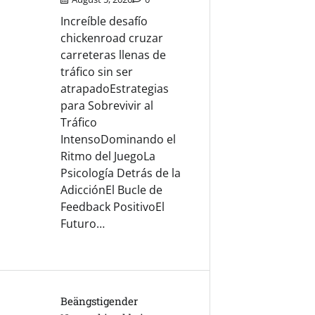
Increíble desafío
chickenroad cruzar
carreteras llenas de
tráfico sin ser
atrapadoEstrategias
para Sobrevivir al
Tráfico
IntensoDominando el
Ritmo del JuegoLa
Psicología Detrás de la
AdicciónEl Bucle de
Feedback PositivoEl
Futuro…
Beängstigender