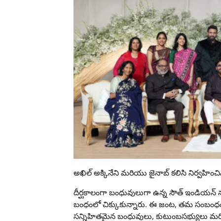
అఖిల్ అక్కినేని మరియు జైనాబ్ కలిసి నిర్వహించి
దీర్ఘకాలంగా బంధువులుగా ఉన్న సౌత్ ఇండియన
బంధంలో చిక్కుకున్నారు. ఈ జంట, తమ సంబంధం 
సన్నిహితమైన బంధువులు, కుటుంబసభ్యులు మరి