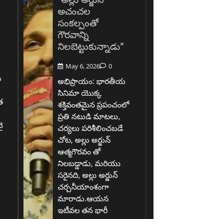
అచంచల
సంకల్పంతో
గౌరవాన్ని
నిలబెట్టుకున్నాడు”
May 6, 2026
0
ు
అభిప్రాయం: భారతీయ
సినిమా యొక్క
త
శక్తివంతమైన ప్రపంచంలో
ప్రతి నటుడి మాటలు,
ై
చర్యలు పరిశీలించబడే
చోట, అల్లు అర్జున్
ఆత్మగౌరవం తో
.
నిలబడ్డాడు, మరియు
సరైనది, అల్లు అర్జున్
చర్చనీయాంశంగా
మారాడు.ఆయన
ఇటీవల తన భారీ