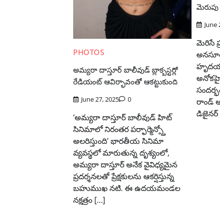
మెరుపు
June 
మెరిసే 
PHOTOS
అనసూయ
హృదయాల
అమ్యరా దాస్తూర్ బాలీవుడ్ బ్లాక్బస్టర్లో
అనోకహైన
రేడియంట్ ఆవిర్భావంతో ఆకట్టుకుంది
సందర్
June 27, 2025
0
రాండ్ ఆ
డిజైనర్
‘అమ్యరా దాస్తూర్ బాలీవుడ్ హిట్
సినిమాలో నిరంతర పర్ఫార్మెన్స్తో
అలరిస్తుంది’ భారతీయ సినిమా
వ్యవస్థలో మారుతున్న దృశ్యంలో,
అమ్యరా దాస్తూర్ అనేక వైవిధ్యమైన
ప్రదర్శనలతో ప్రేక్షకులను ఆకర్షిస్తున్న
బహుముఖ నటి. ఈ ఉదయమండల
నక్షత్రం […]