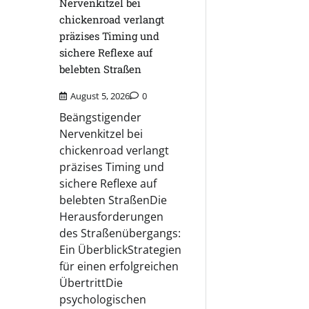
Nervenkitzel bei
chickenroad verlangt
präzises Timing und
sichere Reflexe auf
belebten Straßen
August 5, 2026
0
Beängstigender
Nervenkitzel bei
chickenroad verlangt
präzises Timing und
sichere Reflexe auf
belebten StraßenDie
Herausforderungen
des Straßenübergangs:
Ein ÜberblickStrategien
für einen erfolgreichen
ÜbertrittDie
psychologischen