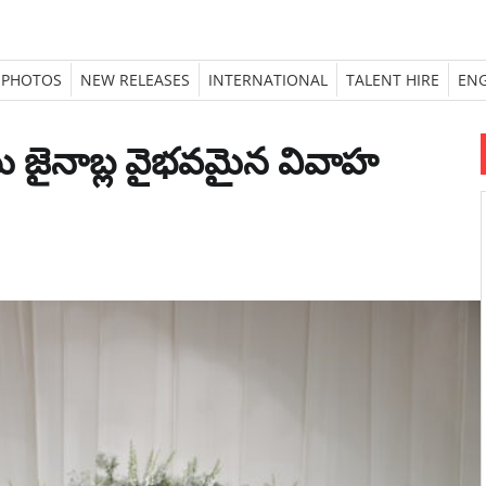
PHOTOS
NEW RELEASES
INTERNATIONAL
TALENT HIRE
ENG
యు జైనాబ్ల వైభవమైన వివాహ