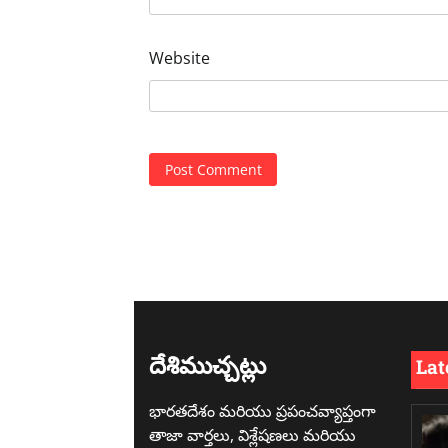
Website
దేశిముచ్చట్లు
Lat
భారతదేశం మరియు ప్రపంచవ్యాప్తంగా
తాజా వార్తలు, విశ్లేషణలు మరియు