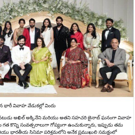
న భారీ వివాహ వేడుకల్లో విందు
్ నటుడు అఖిల్ అక్కినేని మరియు అతని సహచరి జైనాబ్ ఘనంగా వివాహ
గత కొన్ని సంవత్సరాలుగా గోప్యంగా ఉంచుకున్నారు, ఇప్పుడు తమ
యు భారతీయ సినిమా పరిశ్రమలోని అనేక ప్రముఖులి సమక్షంలో