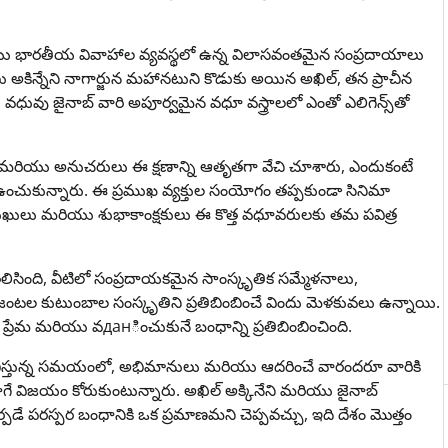
యు భారతీయ వివాహాల వ్యవస్థలో ఉన్న విలాసవంతమైన సంప్రదాయాలు
 అకిన్నేని నాగార్జున మహానటుని కొడుకు అయిన అఖిల్, తన ప్రాచీన
, వధువు జైనాబ్ వారి అపూర్వమైన వధూ వస్త్రాలలో ఎంతో ఎలిగెన్స్‌తో
రియు అనుచరులు ఈ క్షణాన్ని ఆతృతగా వేచి చూశారు, ఎందుకంటే
ంచుకున్నారు. ఈ ప్రముఖ వ్యక్తుల సంయోగం తప్పకుండా సినిమా
 ప్రముఖులు మరియు శుభాకాంక్షకులు ఈ కొత్త వధూవరులకు తమ పవిత్ర
ెలిసింది, వీటిలో సంప్రదాయకమైన సాంస్కృతిక సమ్మేళనాలు,
ంటల కుటుంబాల సంస్కృతిని ప్రతిబింబించే విందు మెళకువలు ఉన్నాయి.
ప్రేమ మరియు వданించుకునే బంధాన్ని ప్రతిబింబించింది.
భిస్తున్న సమయంలో, అభిమానులు మరియు ఆదరించే వారందరూ వారికి
విజయం కోరుకుంటున్నారు. అఖిల్ అక్కినేని మరియు జైనాబ్
పడే పరస్పర బంధానికి ఒక ప్రమాణమని చెప్పవచ్చు, ఇది దేశం మొత్తం