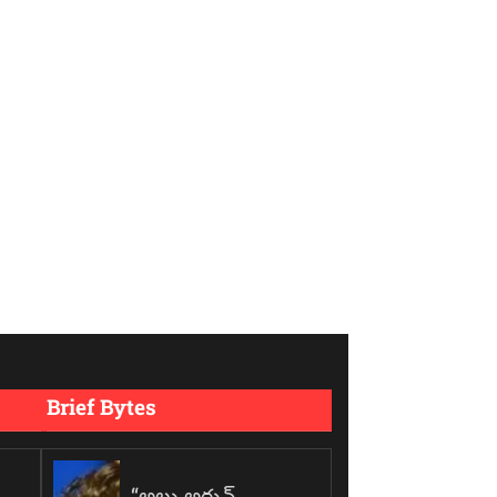
Brief Bytes
“అల్లు అర్జున్