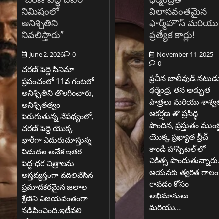
నిమిషంలో
విలాసవంతమైన
అనిశ్చితిని
ఫార్మ్‌హౌస్ మరియు
నివలిస్తారు”
ప్రత్యేక కార్లు!
June 2, 2026
0
November 11, 2025
0
చరణ్ పెద్ది సినిమా
ప్రచీన బాలీవుడ్ నటుడ
ప్రపంచంలో 11వ గంటలో
ధర్మేంద్ర, తన అద్భుత
అనిశ్చితిని తొలగించారు,
పాత్రలు మరియు శాశ్వ
అనిశ్చితత్వం
ఆకర్షణ తో ప్రసిద్ధి
పెరుగుతున్న నేపథ్యంలో,
పొందిన, ప్రస్తుతం ముంబ
చరణ్ పెద్ది యొక్క
యొక్క ప్రఖ్యాత బ్రీచ్
భారీగా ఎదురుచూస్తున్న
కాండీ హాస్పిటల్ లో
విడుదల అనేక ఇతర
చికిత్స పొందుతున్నారు
పెద్ద-ధర చిత్రాలను
ఆయనకు త్వరిత గాలం
అస్తవ్యస్తంగా వదిలివేసిన
రావడం కోసం
ప్రమాదకరమైన జలాల
అభిమానులు
శ్రేణిని విజయవంతంగా
మరియు…
నడిపించింది.ఇటీవలి