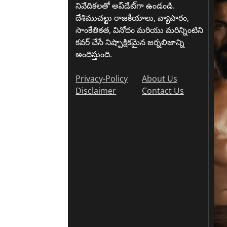
నివేదికలతో అప్‌డేట్‌గా ఉండండి.
దేశిముచల్టు రాజకీయాలు, వ్యాపారం,
సాంకేతికత, వినోదం మరియు మరిన్నింటిని
కవర్ చేసే నిష్పాక్షికమైన జర్నలిజాన్ని
అందిస్తుంది.
Privacy-Policy
About Us
Disclaimer
Contact Us