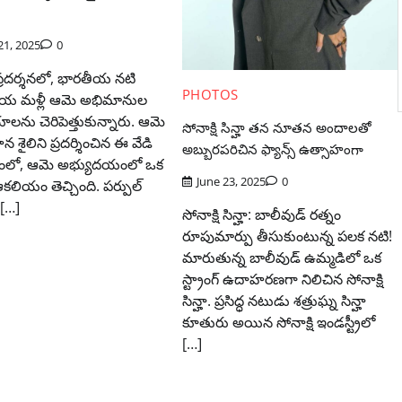
21, 2025
0
ప్రదర్శనలో, భారతీయ నటి
PHOTOS
 మళ్లీ ఆమె అభిమానుల
ను చెరిపెత్తుకున్నారు. ఆమె
సోనాక్షి సిన్హా తన నూతన అందాలతో
 శైలిని ప్రదర్శించిన ఈ వేడి
అబ్బురపరిచిన ఫ్యాన్స్ ఉత్సాహంగా
భంలో, ఆమె అభ్యుదయంలో ఒక
June 23, 2025
0
కలియం తెచ్చింది. పర్పుల్
 […]
సోనాక్షి సిన్హా: బాలీవుడ్ రత్నం
రూపుమార్పు తీసుకుంటున్న పలక నటి!
మారుతున్న బాలీవుడ్ ఉమ్మడిలో ఒక
స్ట్రాంగ్ ఉదాహరణగా నిలిచిన సోనాక్షి
సిన్హా. ప్రసిద్ధ నటుడు శత్రుఘ్న సిన్హా
కూతురు అయిన సోనాక్షి ఇండస్ట్రీలో
[…]