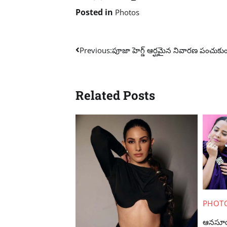
Posted in
Photos
Post
Previous:
పూజా హెగ్డ్ ఆర్ఘమైన నివారణ పంచుకు
navigation
Related Posts
PHOT
ఆనసూయ