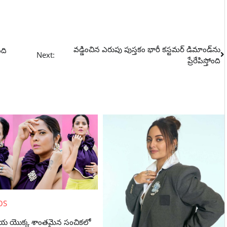
వడ్డించిన ఎరుపు పుస్తకం భారీ కస్టమర్ డిమాండ్‌ను
ంది
Next:
ప్రేరేపిస్తోంది
OS
 యొక్క శాంతమైన సంచికలో