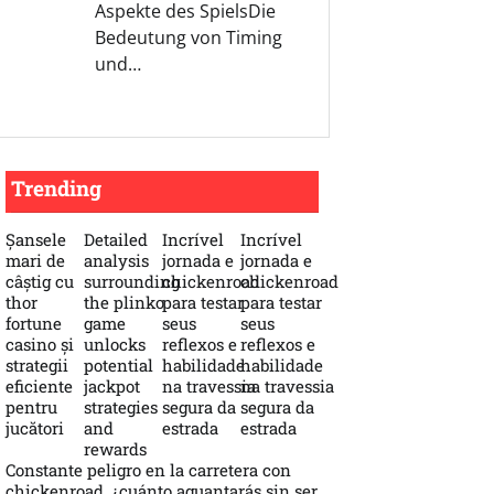
Aspekte des SpielsDie
Bedeutung von Timing
und…
Trending
Șansele
Detailed
Incrível
Incrível
mari de
analysis
jornada e
jornada e
câștig cu
surrounding
chickenroad
chickenroad
thor
the plinko
para testar
para testar
fortune
game
seus
seus
casino și
unlocks
reflexos e
reflexos e
strategii
potential
habilidade
habilidade
eficiente
jackpot
na travessia
na travessia
pentru
strategies
segura da
segura da
jucători
and
estrada
estrada
rewards
Constante peligro en la carretera con
chickenroad, ¿cuánto aguantarás sin ser