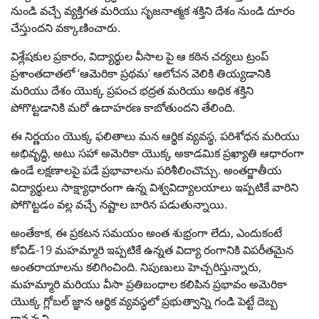
నుండి వచ్చే వ్యక్తిగత మరియు సృజనాత్మక శక్తిని దేశం నుండి దూరం
చేస్తుందని వక్కాణించారు.
విశ్లేషకుల ప్రకారం, విద్యార్థుల వీసాల పై ఆ కఠిన చర్యలు ట్రంప్
ప్రశాంతదాతలో ‘ఆమెరికా ప్రథమ’ ఆలోచన వెలికి తియ్యడానికి
మరియు దేశం యొక్క ప్రపంచ భద్రత మరియు అధిక శక్తిని
పోగొట్టడానికి మరో ఉదాహరణ కాబోతుందని తేలింది.
ఈ నిర్ణయం యొక్క ఫలితాలు మన ఆర్థిక వ్యవస్థ, పరిశోధన మరియు
అభివృద్ధి, అటు సహా అమెరికా యొక్క అకాడమిక ప్రఖ్యాతి ఆధారంగా
ఉండే లక్షణాలపై పడే ప్రభావాలను పరిశీలించొచ్చు. అంతర్జాతీయ
విద్యార్థులు సాక్ష్యాధారంగా ఉన్న విశ్వవిద్యాలయాలు ఇప్పటికే వారిని
పోగొట్టడం వల్ల వచ్చే నష్టాల బారిన పడుతున్నాయి.
అంతేకాక, ఈ ప్రకటన సమయం అంత శుభ్రంగా లేదు, ఎందుకంటే
కోవిడ్-19 మహమ్మారి ఇప్పటికే ఉన్నత విద్యా రంగానికి విపరీతమైన
అంతరాయాలను కలిగించింది. నిపుణులు హెచ్చరిస్తున్నారు,
మహమ్మారి మరియు వీసా ప్రతిబంధాల కలిపిన ప్రభావం అమెరికా
యొక్క గ్లోబల్ జ్ఞాన ఆర్థిక వ్యవస్థలో ప్రభుత్వాన్ని గండి పెట్టే దెబ్బ
కావచ్చని.