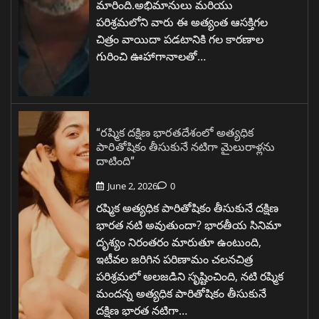
మారింది.అభిమానులు మరియు
పరిశ్రమలోని వారు ఈ అత్యంత ఆసక్తిగల
చిత్రం వాయిదా పడటానికి గల కారణాల
గురించి ఊహాగానాలతో…
“రష్మిక దక్షిణ భారతదేశంలో అత్యధిక
పారితోషికం తీసుకునే నటిగా మైలురాళ్లను
దాటింది”
June 2, 2026
0
రష్మిక అత్యధిక పారితోషికం తీసుకునే దక్షిణ
భారత నటి అవుతుందా? భారతీయ సినిమా
దృశ్యం నిరంతరం మారుతూ ఉంటుంది,
ఇటీవల జరిగిన పరిణామం చలనచిత్ర
పరిశ్రమలో అలజడిని సృష్టించింది, నటి రష్మిక
మందన్న అత్యధిక పారితోషికం తీసుకునే
దక్షిణ భారత నటిగా…