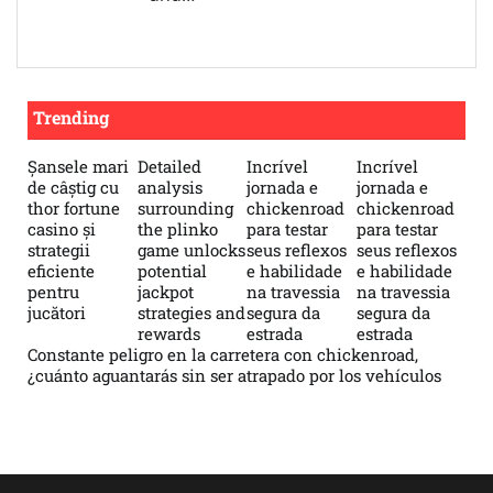
Trending
Șansele mari
Detailed
Incrível
Incrível
de câștig cu
analysis
jornada e
jornada e
thor fortune
surrounding
chickenroad
chickenroad
casino și
the plinko
para testar
para testar
strategii
game unlocks
seus reflexos
seus reflexos
eficiente
potential
e habilidade
e habilidade
pentru
jackpot
na travessia
na travessia
jucători
strategies and
segura da
segura da
rewards
estrada
estrada
Constante peligro en la carretera con chickenroad,
¿cuánto aguantarás sin ser atrapado por los vehículos