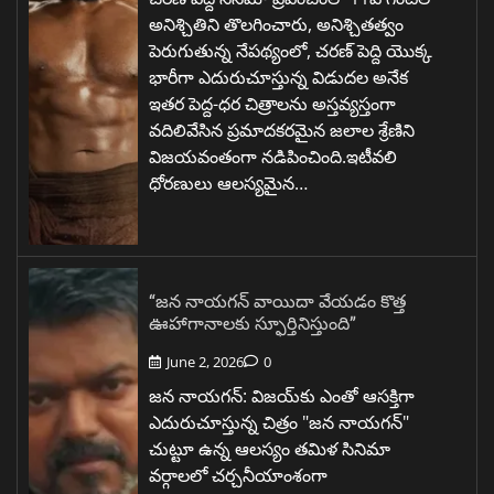
అనిశ్చితిని తొలగించారు, అనిశ్చితత్వం
పెరుగుతున్న నేపథ్యంలో, చరణ్ పెద్ది యొక్క
భారీగా ఎదురుచూస్తున్న విడుదల అనేక
ఇతర పెద్ద-ధర చిత్రాలను అస్తవ్యస్తంగా
వదిలివేసిన ప్రమాదకరమైన జలాల శ్రేణిని
విజయవంతంగా నడిపించింది.ఇటీవలి
ధోరణులు ఆలస్యమైన…
“జన నాయగన్ వాయిదా వేయడం కొత్త
ఊహాగానాలకు స్ఫూర్తినిస్తుంది”
June 2, 2026
0
జన నాయగన్: విజయ్‌కు ఎంతో ఆసక్తిగా
ఎదురుచూస్తున్న చిత్రం "జన నాయగన్"
చుట్టూ ఉన్న ఆలస్యం తమిళ సినిమా
వర్గాలలో చర్చనీయాంశంగా