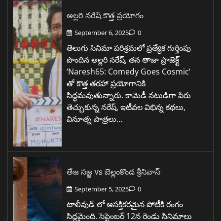
అల్లరి నరేష్ కొత్త ప్రయోగం
September 6, 2025
0
తెలుగు సినిమా పరిశ్రమలో ప్రత్యేక గుర్తింపు
పొందిన అల్లరి నరేష్, తన తాజా ప్రాజెక్ట్
‘Naresh65: Comedy Goes Cosmic’
తో కొత్త తరహా ప్రయోగానికి
సిద్ధమవుతున్నారు. కామెడీ నటుడిగా పేరు
తెచ్చుకున్న నరేష్, ఇటీవల విభిన్న కథలు,
వినూత్న పాత్రలు…
తేజ సజ్జ vs బెల్లంకొండ శ్రీనివాస్
September 5, 2025
0
టాలీవుడ్ లో ఆసక్తికరమైన పోటీకి రంగం
సిద్ధమైంది. సెప్టెంబర్ 12న రెండు సినిమాలు