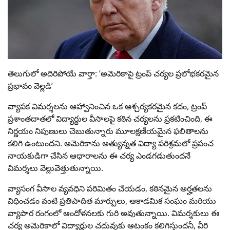
తెలుగులో అదిరిపోయే వార్తా: ‘అమెరికాపై ట్రంప్ చర్యల ప్రలోభకరమైన
ప్రభావం వెల్లడి’
వ్యాపక విమర్శలను ఆహ్వానించిన ఒక ఆశ్చర్యకరమైన కదం, ట్రంప్
ప్రశాంతదాతలో విద్యార్థుల వీసాలపై కఠిన చర్యలను ప్రకటించింది, ఈ
నిర్ణయం నిపుణులు చెబుతున్నారు మూలక్షణీయమైన ఫలితాలను
కలిగి ఉంటుందని. అమెరికాను అత్యున్నత విద్యా పరిశ్రమలో ప్రపంచ
నాయకుడిగా చేసిన ఆధారాలను ఈ చర్య ఎండగడుతుందనే
విమర్శలు వెల్లువెత్తుతున్నాయి.
వ్యాసంగ వీసాల వ్యవధిని పరిమితం చేయడం, కఠినమైన అర్హతలను
విధించడం వంటి ప్రతిపాదిత మార్పులు, ఆకాడమిక సంఘం మరియు
వ్యాపార రంగంలో ఆందోళనలకు గురి అవుతున్నాయి. విమర్శకులు ఈ
చర్య అమెరికాలో విద్యార్థుల చదువుకు ఆటంకం కలిగిస్తుందనీ, వీరి