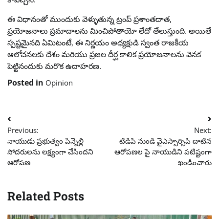
ఈ విధానంతో ముందుకు వెళ్ళుతున్న ట్రంప్ ప్రశాంతదాత,
ప్రయోజనాలు ప్రమాదాలను మించిపోతాయో లేదో తేలుస్తుంది. అయితే
స్పష్టమైనది ఏమిటంటే, ఈ నిర్ణయం అధ్యక్షుడి స్వంత రాజకీయ
ఆలోచనలకు దేశం మరియు ప్రజల దీర్ఘ కాలిక ప్రయోజనాలను వెనక
పెట్టినందుకు మరొక ఉదాహరణ.
Posted in
Opinion
Post
Previous:
Next:
navigation
నాయుడు ప్రభుత్వం పిన్నెల్లి
టిడిపి నుండి వైఎస్సార్సిపి దాటిన
సోదరులను లక్ష్యంగా చేసిందని
ఆరోపణల పై నాయుడిని పటిష్టంగా
ఆరోపణ
ఖండించారు
Related Posts