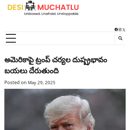
Skip
to
content
Faceboo
Instag
X
అమెరికాపై ట్రంప్ చర్యల దుష్ప్రభావం
బయలు దేరుతుంది
Posted on
May 29, 2025