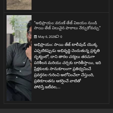
“అభిప్రాయం: వరుణ్ తేజ్ విజయం నుండి
సాయి తేజ్ విలువైన పాఠాలు నేర్చుకోవచ్చు”
May 6, 2026
0
అభిప్రాయం: సాయి తేజ్ టాలీవుడ్ యొక్క
ఎప్పటికప్పుడు అభివృద్ధి చెందుతున్న ప్రకృతి
దృశ్యంలో, దాని తారల చర్యలు తరచుగా
పరిశీలన మరియు చర్చకు దారితీస్తాయి, ఇది
ప్రేక్షకులకు సానుకూలంగా ప్రతిధ్వనించే
ప్రవర్తనల గురించి ఆలోచించేలా చేస్తుంది,
ప్రతికూలతను ఆకర్షించే వాటితో
పోలిస్తే.ఇటీవల,…