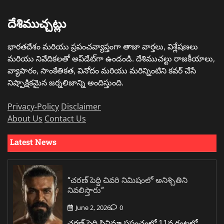
దేశిముచ్చట్లు
భారతదేశం మరియు ప్రపంచవ్యాప్తంగా తాజా వార్తలు, విశ్లేషణలు
మరియు నివేదికలతో అప్‌డేట్‌గా ఉండండి. దేశిముచల్టు రాజకీయాలు,
వ్యాపారం, సాంకేతికత, వినోదం మరియు మరిన్నింటిని కవర్ చేసే
నిష్పాక్షికమైన జర్నలిజాన్ని అందిస్తుంది.
Privacy-Policy
Disclaimer
About Us
Contact Us
Latest News
“చరణ్ పెద్ది చివరి నిమిషంలో అనిశ్చితిని
నివలిస్తారు”
June 2, 2026
0
చరణ్ పెద్ది సినిమా ప్రపంచంలో 11వ గంటలో