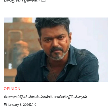
OPINION
ఈ బాధాకరమైన నటుడు ఎందుకు రాజకీయాల్లోకి వచ్చాడు
January 8, 2026
0