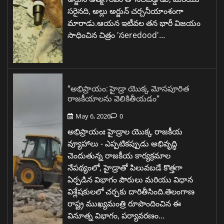
సరైనది, అల్లు అర్జున్ చర్చనీయాంశంగా
మారాడు.ఆయన ఇటీవల తన భారీ విజయం
సాధించిన చిత్రం 'సeredood'…
“అభిప్రాయం: హైడ్రా యొక్క మోసపూరిత
రాజకీయాలను వెలికితీయడం”
May 6, 2026
0
అభిప్రాయంః హైడ్రాల యొక్క రాజకీయ
వ్యూహాలు - ఎప్పటికప్పుడు అభివృద్ధి
చెందుతున్న రాజకీయ కార్యక్రమాల
నేపథ్యంలో, హైడ్రాతో పిలువబడే కొత్తగా
ఏర్పడిన విభాగం పౌరులు మరియు విధాన
విశ్లేషకులలో చర్చకు దారితీసింది.తెలంగాణ
రాష్ట్ర ముఖ్యమంత్రి రూపొందించిన ఈ
వినూత్న విభాగం, పర్యావరణం…