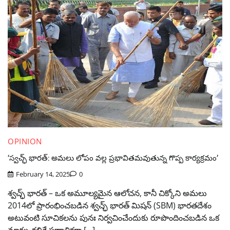
OPINION
‘స్వచ్ఛ్ భారత్: అమలు లోపం వల్ల ప్రభావితమవుతున్న గొప్ప కార్యక్రమం’
February 14, 2025
0
శ్వచ్ఛ్ భారత్ – ఒక అమూల్యమైన ఆలోచన, కానీ చిక్కోని అమలు
2014లో ప్రారంభించబడిన శ్వచ్ఛ్ భారత్ మిషన్ (SBM) భారతదేశం
అటువంటి సూచికలను పునః నిర్వచించేందుకు రూపొందించబడిన ఒక
మార్పు కలిగే ప్రణాళికగా […]