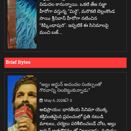
విడుదల కానున్నాయి. ఒకటి తేజ సజ్జా
హీరోగా వస్తున్న “మిరై”, మరొకటి బెల్లంకొండ
సాయి శ్రీనివాస్ హీరోగా నటించిన
“కిష్కింధాపురి”. ఇప్పటికే ఈ సినిమాలపై
మంచి బజ్…
Brief Bytes
“అల్లు అర్జున్ అచంచల సంకల్పంతో
గౌరవాన్ని నిలబెట్టుకున్నాడు”
May 6, 2026
0
అభిప్రాయం: భారతీయ సినిమా యొక్క
శక్తివంతమైన ప్రపంచంలో ప్రతి నటుడి
మాటలు, చర్యలు పరిశీలించబడే చోట, అల్లు
అర్జున్ ఆత్మగౌరవం తో నిలబడ్డాడు, మరియు