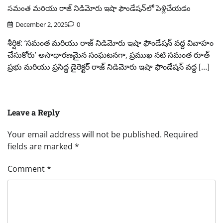
సమంత మరియు రాజ్ నిడిమోరు ఇషా ఫౌండేషన్‌లో పెళ్లిచేయడం
December 2, 2025
0
శీర్షిక: ‘సమంత మరియు రాజ్ నిడిమోరు ఇషా ఫౌండేషన్ వద్ద వివాహం
చేసుకోరు’ అసాధారణమైన సంఘటనగా, ప్రముఖ నటి సమంత రూత్
ప్రభు మరియు ప్రసిద్ధ డైరెక్టర్ రాజ్ నిడిమోరు ఇషా ఫౌండేషన్ వద్ద […]
Leave a Reply
Your email address will not be published.
Required
fields are marked
*
Comment
*