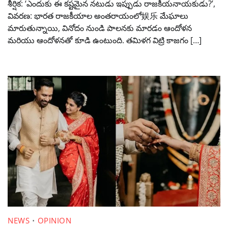
శీర్షిక: ‘ఎందుకు ఈ కష్టమైన నటుడు ఇప్పుడు రాజకీయనాయకుడు?’,
వివరణ: భారత రాజకీయాల అంతరాయంలో娱乐 మేఘాలు
మారుతున్నాయి, వినోదం నుండి పాలనకు మారడం ఆందోళన
మరియు ఆందోళనతో కూడి ఉంటుంది. తమిళగ విట్రి కాజగం […]
NEWS
OPINION