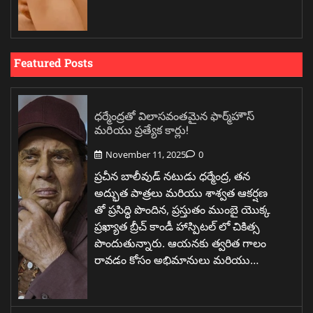
Featured Posts
ధర్మేంద్రతో విలాసవంతమైన ఫార్మ్‌హౌస్
మరియు ప్రత్యేక కార్లు!
November 11, 2025
0
ప్రచీన బాలీవుడ్ నటుడు ధర్మేంద్ర, తన
అద్భుత పాత్రలు మరియు శాశ్వత ఆకర్షణ
తో ప్రసిద్ధి పొందిన, ప్రస్తుతం ముంబై యొక్క
ప్రఖ్యాత బ్రీచ్ కాండీ హాస్పిటల్ లో చికిత్స
పొందుతున్నారు. ఆయనకు త్వరిత గాలం
రావడం కోసం అభిమానులు మరియు…