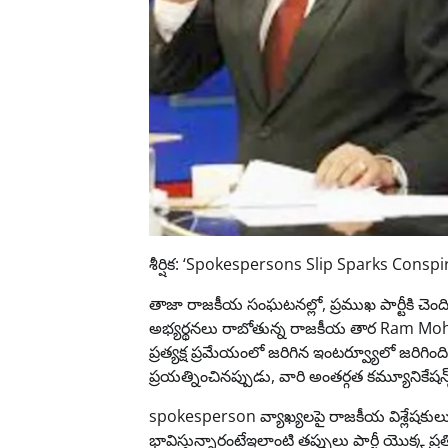
శీర్షిక: ‘Spokespersons Slip Sparks Cons
తాజా రాజకీయ సంఘటనల్లో, ప్రముఖ పార్టీకి చె
అభ్యర్థనలు రాబోతున్న రాజకీయ తార Ram Mohan 
ప్రత్యక్ష ప్రమేయంలో జరిగిన ఇంటర్వ్యూలో జరిగి
ప్రయత్నించినప్పుడు, వారి అంతర్గత కమ్యూనికేషన
spokesperson వ్యాఖ్యలపై రాజకీయ విశ్లేషకుల
భావిస్తున్నారంటేఇలాంటి తప్పులు పార్టీ యొక్క 