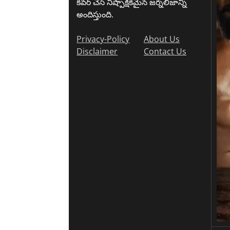
కవర్ చేసే నిష్పాక్షికమైన జర్నలిజాన్ని
అందిస్తుంది.
Privacy-Policy
About Us
Disclaimer
Contact Us