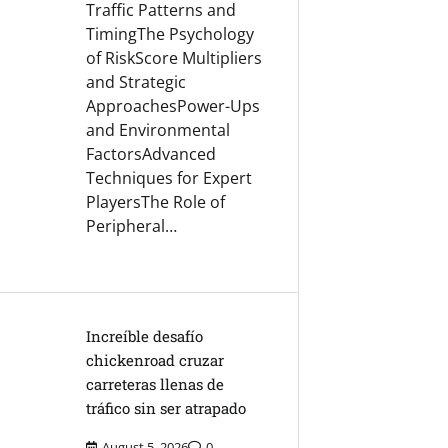
Traffic Patterns and
TimingThe Psychology
of RiskScore Multipliers
and Strategic
ApproachesPower-Ups
and Environmental
FactorsAdvanced
Techniques for Expert
PlayersThe Role of
Peripheral…
Increíble desafío
chickenroad cruzar
carreteras llenas de
tráfico sin ser atrapado
August 5, 2026
0