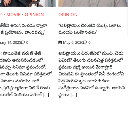
P
MOVIE
OPINION
OPINION
తేజ్‌ని అనుసరించడం ద్వారా
“అభిప్రాయం: చిరంజీవి యొక్క బలాలు
ేజ్ ప్రయోజనం పొందవచ్చు”
మరియు బలహీనతలు”
ary 14, 2025
0
May 6, 2026
0
 సాయితేజ్ వరుణ్ తేజ్
అభిప్రాయం: చిరంజీవిలో మంచి, చెడు
ణను అనుసరించడంలో
ఏమిటి? తెలుగు చలనచిత్ర పరిశ్రమలో
చ్చు సినిమా ప్రపంచంలో,
ప్రముఖ వ్యక్తి అయిన మెగాస్టార్
గా తెలుగు సినిమా పరిశ్రమలో,
చిరంజీవి ఈ ప్రాంతంలో సినీ రంగంలోని
రాల నటులు మరియు వారి
పెద్ద వయస్కుల నాయకుడిగా
్వం ప్రతిష్టాత్మకంగా నిలిచే రెండు
సుదీర్ఘకాలం పదవిలో ఉన్నారు. ఆయన
 సాయితేజ్ మరియు వరుణ్ […]
స్థాయి […]