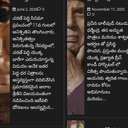
June 2, 2026
0
November 11, 2025
0
చరణ్ పెద్ది సినిమా
ప్రచీన బాలీవుడ్ నటుడ
ప్రపంచంలో 11వ గంటలో
ధర్మేంద్ర, తన అద్భుత
అనిశ్చితిని తొలగించారు,
పాత్రలు మరియు శాశ్వ
అనిశ్చితత్వం
ఆకర్షణ తో ప్రసిద్ధి
పెరుగుతున్న నేపథ్యంలో,
పొందిన, ప్రస్తుతం ముంబ
చరణ్ పెద్ది యొక్క
యొక్క ప్రఖ్యాత బ్రీచ్
భారీగా ఎదురుచూస్తున్న
కాండీ హాస్పిటల్ లో
విడుదల అనేక ఇతర
చికిత్స పొందుతున్నారు
పెద్ద-ధర చిత్రాలను
ఆయనకు త్వరిత గాలం
అస్తవ్యస్తంగా వదిలివేసిన
రావడం కోసం
ప్రమాదకరమైన జలాల
అభిమానులు
శ్రేణిని విజయవంతంగా
మరియు…
నడిపించింది.ఇటీవలి
ధోరణులు ఆలస్యమైన…