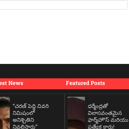
est News
Featured Posts
“చరణ్ పెద్ది చివరి
ధర్మేంద్రతో
నిమిషంలో
విలాసవంతమైన
అనిశ్చితిని
ఫార్మ్‌హౌస్ మరియు
నివలిస్తారు”
ప్రత్యేక కార్లు!