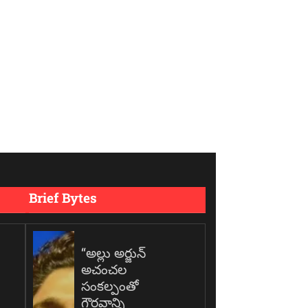
Brief Bytes
“అల్లు అర్జున్
అచంచల
సంకల్పంతో
గౌరవాన్ని