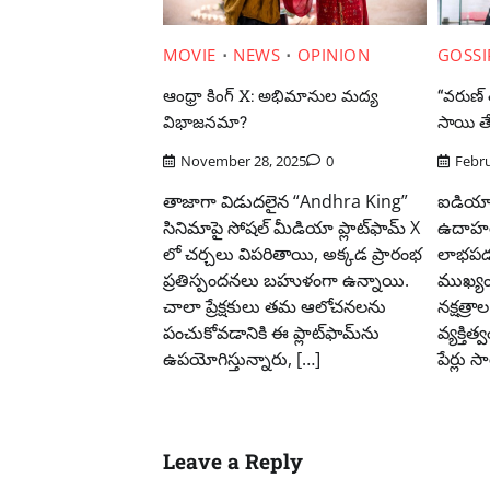
MOVIE
NEWS
OPINION
GOSSI
ఆంధ్రా కింగ్ X: అభిమానుల మద్య
“వరుణ్ 
విభాజనమా?
సాయి త
November 28, 2025
0
Febru
తాజాగా విడుదలైన “Andhra King”
ఐడియా:
సినిమాపై సోషల్ మీడియా ప్లాట్‌ఫామ్ X
ఉదాహర
లో చర్చలు విపరితాయి, అక్కడ ప్రారంభ
లాభపడవ
ప్రతిస్పందనలు బహుళంగా ఉన్నాయి.
ముఖ్యం
చాలా ప్రేక్షకులు తమ ఆలోచనలను
నక్షత్
పంచుకోవడానికి ఈ ప్లాట్‌ఫామ్‌ను
వ్యక్తిత
ఉపయోగిస్తున్నారు, […]
పేర్లు
Leave a Reply