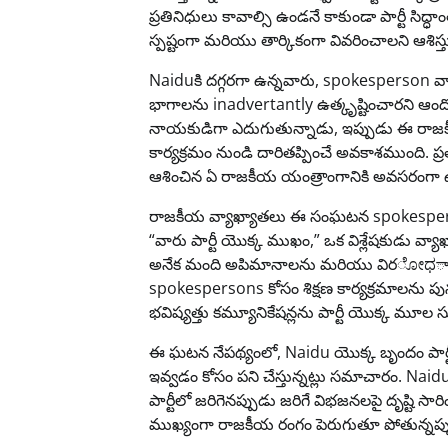
ప్రతినిధులు కావాల్సి ఉండనే కాకుండా పార్టీ సిద్ధా
స్పష్టంగా మరియు తార్కికంగా వివరించాలని ఆశిస్త
Naiduకి దగ్గరగా ఉన్నవారు, spokesperson వ్యాఖ
భాగాలను inadvertantly ఉత్కృష్టించారని ఆందోళన
నాయకుడిగా ఎదుగుతున్నాడు, ఇప్పుడు ఈ రా
కార్యక్రమం నుండి దారితప్పించే అవకాశముంది. ప్
ఆశించిన ఏ రాజకీయ యంత్రాంగానికి అవసరంగా ఉన్
రాజకీయ వ్యాఖ్యాతలు ఈ సంఘటన spokespersons
“వారు పార్టీ యొక్క ముఖం,” ఒక విశ్లేషకుడు వ
అనేక మంది అపిమానాలను మరియు విరೋಧాలను తీ
spokespersons కోసం శిక్షణ కార్యక్రమాలను ప
భవిష్యత్తు కమ్యూనికేషన్లను పార్టీ యొక్క మూల 
ఈ ఘటన నేపథ్యంలో, Naidu యొక్క బృందం పార్ట
ఇవ్వడం కోసం పని చేస్తున్నట్లు సమాచారం. N
పార్టీలో జరిగెనప్పుడు జరిగే విభజనలపై దృష్టి
ముఖ్యంగా రాజకీయ రంగం పెరుగుతూ పోతున్నప్