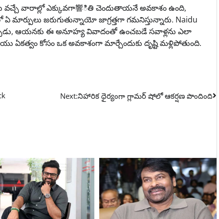
ు వచ్చే వారాల్లో ఎక్కువగా響ితి చెందుతాయనే అవకాశం ఉంది,
లలో ఏ మార్పులు జరుగుతున్నాయో జాగ్రత్తగా గమనిస్తున్నారు. Naidu
తున్నప్పుడు, ఆయనకు ఈ అనూహ్య వివాదంతో ఉంచబడే సవాళ్లను ఎలా
ియు ఏకత్వం కోసం ఒక అవకాశంగా మార్చేందుకు దృష్టి మళ్లిపోతుంది.
ck
Next:
నిహారిక ధైర్యంగా గ్లామర్ షోలో ఆకర్షణ పొందింది