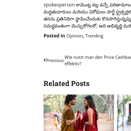
spokesperson కామెంట్ల వల్ల వచ్చే పరిణామాల
మద్దతుదారులు మరియు విరోధులు పార్టీ స్ట్రక్చర్
తనను ప్రతినిధిగా స్థాపించేందుకు కొనసాగిస్
సమర్థవంతంగా మెచ్చుకోగలరో, అది అభివృద్ధి మర
Posted in
,
Opinion
Trending
Post
Wie nutzt man den Prive Cashba
Previous:
effektiv?
navigation
Related Posts