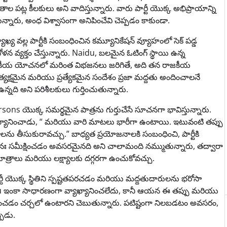
ంతాల పట్ల కీలకులు అని వాదిస్తున్నారు. వారు పార్టీ యొక్క అభిప్రాయాన్ని
ున్నారు, అంధ విశ్వాసంగా అనిపించేవి చెప్పడం కాకుండా.
్య వల్ల పార్టీకి సంబంధించిన కమ్యూనికేషన్ వ్యూహంలో సెక్ పడ్డ
 వ్యక్తం చేస్తున్నారు. Naidu, బలమైన ఓటింగ్ స్థాయి ఉన్న
జకీయ యోచనలో మరింత విభజనలు జరిగితే, అది తన రాజకీయ
రత్యక్షమైన మరియు ప్రత్యేకమైన సందేశం ప్రజా మద్దతు అందించాలనే
నది అని పరిశీలకులు గుర్తించుతున్నారు.
 యొక్క సమర్థమైన పాత్రను గుర్తుచేసే సూచనగా భావిస్తున్నారు.
్యాఖ్యానించాడు, “ మరియు వారి మాటలు భారీగా ఉంటాయి. ఇటువంటి తప్పు
సుకురావచ్చు.” బాధ్యత ప్రయోజనాలకి సంబంధించి, పార్టీకి
ునః సమీక్షించడం అవసరమైనది అని చాలామంది నమ్ముతున్నారు, తద్వారా
సూత్రాలు మరియు లక్ష్యాలకు దగ్గరగా ఉంచుకోవచ్చు.
ీ యొక్క స్థితిని స్పష్టతపరచడం మరియు మద్దతుదారులను భరోసా
aidu ఇంకా సాధారణంగా వ్యాఖ్యానించలేదు, కానీ ఆయన ఈ తప్పు మరియు
 సారించడం చర్చలో ఉంటారని చెబుతున్నారు. పటిష్టంగా నిలబడటం అవసరం,
పుడు.