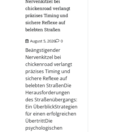
Nervenkitzel bei
chickenroad verlangt
präzises Timing und
sichere Reflexe auf
belebten Straßen
August 5, 2026
0
Beängstigender
Nervenkitzel bei
chickenroad verlangt
präzises Timing und
sichere Reflexe auf
belebten StraßenDie
Herausforderungen
des Straßenübergangs:
Ein ÜberblickStrategien
für einen erfolgreichen
ÜbertrittDie
psychologischen