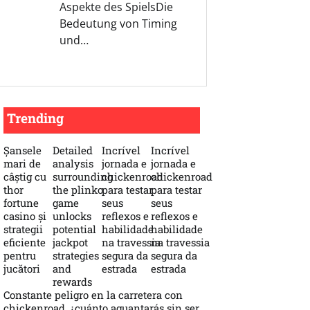
Aspekte des SpielsDie
Bedeutung von Timing
und…
Trending
Șansele
Detailed
Incrível
Incrível
mari de
analysis
jornada e
jornada e
câștig cu
surrounding
chickenroad
chickenroad
thor
the plinko
para testar
para testar
fortune
game
seus
seus
casino și
unlocks
reflexos e
reflexos e
strategii
potential
habilidade
habilidade
eficiente
jackpot
na travessia
na travessia
pentru
strategies
segura da
segura da
jucători
and
estrada
estrada
rewards
Constante peligro en la carretera con
chickenroad, ¿cuánto aguantarás sin ser