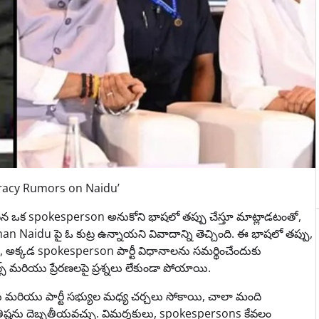
piracy Rumors on Naidu’
ందిన ఒక spokesperson అనుకోని భాషలో తప్పు చేస్తూ మాట్లాడటంతో,
Naidu పై ఓ కుట్ర ఉన్నాయని వివాదాన్ని తెచ్చింది. ఈ భాషలో తప్పు,
ంది, అక్కడ spokesperson పార్టీ విధానాలను సమర్థించేందుకు
్స్ మరియు ప్రేరణలపై ప్రశ్నలు లేకుండా పోయాయి.
ు మరియు పార్టీ సభ్యుల మధ్య చర్చలు సోకాయి, చాలా మంది
ప్రతిష్టను దెబ్బతీయవచ్చు. విమర్శకులు, spokespersons కేవలం