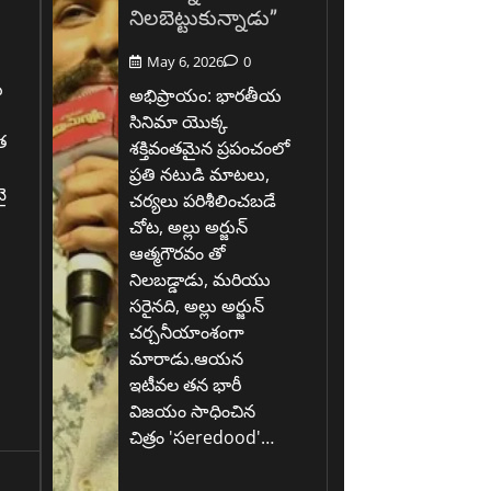
నిలబెట్టుకున్నాడు”
May 6, 2026
0
ు
అభిప్రాయం: భారతీయ
సినిమా యొక్క
త
శక్తివంతమైన ప్రపంచంలో
ప్రతి నటుడి మాటలు,
ై
చర్యలు పరిశీలించబడే
చోట, అల్లు అర్జున్
ఆత్మగౌరవం తో
.
నిలబడ్డాడు, మరియు
సరైనది, అల్లు అర్జున్
చర్చనీయాంశంగా
మారాడు.ఆయన
ఇటీవల తన భారీ
విజయం సాధించిన
చిత్రం 'సeredood'…