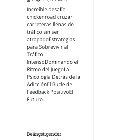
Increíble desafío
chickenroad cruzar
carreteras llenas de
tráfico sin ser
atrapadoEstrategias
para Sobrevivir al
Tráfico
IntensoDominando el
Ritmo del JuegoLa
Psicología Detrás de la
AdicciónEl Bucle de
Feedback PositivoEl
Futuro…
Beängstigender