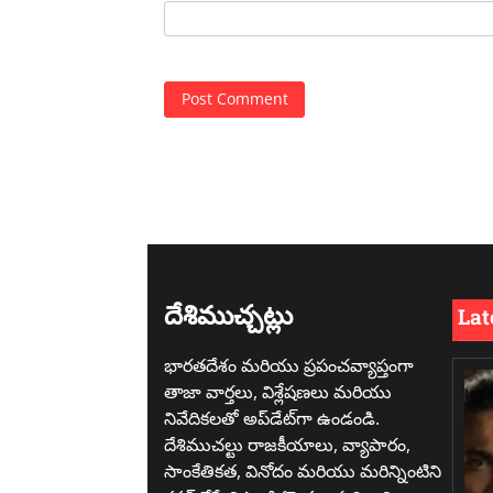
దేశిముచ్చట్లు
Lat
భారతదేశం మరియు ప్రపంచవ్యాప్తంగా
తాజా వార్తలు, విశ్లేషణలు మరియు
నివేదికలతో అప్‌డేట్‌గా ఉండండి.
దేశిముచల్టు రాజకీయాలు, వ్యాపారం,
సాంకేతికత, వినోదం మరియు మరిన్నింటిని