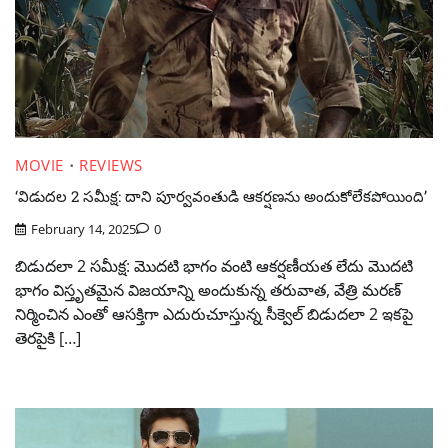
MOVIE
REVIEWS
‘విడుదల 2 సమీక్ష: దాని పూర్వవంతుడి ఆకర్షణను అందుకోలేకపోయింది’
February 14, 2025
0
బిడుదలా 2 సమీక్ష: మొదటి భాగం వంటి ఆకర్షణీయత లేదు మొదటి
భాగం విస్తృతమైన విజయాన్ని అందుకున్న తరువాత, వేత్రి మరణ్
నిర్మించిన ఎంతో ఆసక్తిగా ఎదురుచూస్తున్న సీక్వెల్ బిడుదలా 2 ఇకపై
తెరపైకి […]