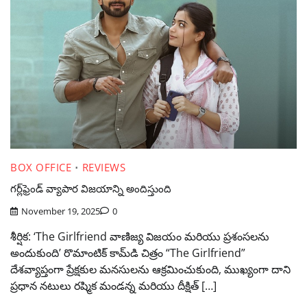
BOX OFFICE
REVIEWS
గర్ల్‌ఫ్రెండ్ వ్యాపార విజయాన్ని అందిస్తుంది
November 19, 2025
0
శీర్షిక: ‘The Girlfriend వాణిజ్య విజయం మరియు ప్రశంసలను
అందుకుంది’ రొమాంటిక్ కామ్‌డి చిత్రం “The Girlfriend”
దేశవ్యాప్తంగా ప్రేక్షకుల మనసులను ఆక్రమించుకుంది, ముఖ్యంగా దాని
ప్రధాన నటులు రష్మిక మండన్న మరియు దీక్షిత్ […]