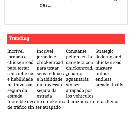
des…
Trending
Incrível
Incrível
Constante
Strategic
jornada e
jornada e
peligro en la
dodging and
chickenroad
chickenroad
carretera con
chickenroad
para testar
para testar
chickenroad,
mastery
seus reflexos
seus reflexos
¿cuánto
unlock
e habilidade
e habilidade
aguantarás
endless
na travessia
na travessia
sin ser
arcade thrills
segura da
segura da
atrapado por
estrada
estrada
los vehículos
Increíble desafío chickenroad cruzar carreteras llenas
de tráfico sin ser atrapado