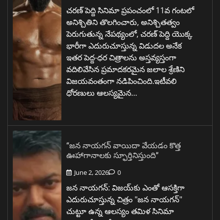
చరణ్ పెద్ది సినిమా ప్రపంచంలో 11వ గంటలో
అనిశ్చితిని తొలగించారు, అనిశ్చితత్వం
పెరుగుతున్న నేపథ్యంలో, చరణ్ పెద్ది యొక్క
భారీగా ఎదురుచూస్తున్న విడుదల అనేక
ఇతర పెద్ద-ధర చిత్రాలను అస్తవ్యస్తంగా
వదిలివేసిన ప్రమాదకరమైన జలాల శ్రేణిని
విజయవంతంగా నడిపించింది.ఇటీవలి
ధోరణులు ఆలస్యమైన…
“జన నాయగన్ వాయిదా వేయడం కొత్త
ఊహాగానాలకు స్ఫూర్తినిస్తుంది”
June 2, 2026
0
జన నాయగన్: విజయ్‌కు ఎంతో ఆసక్తిగా
ఎదురుచూస్తున్న చిత్రం "జన నాయగన్"
చుట్టూ ఉన్న ఆలస్యం తమిళ సినిమా