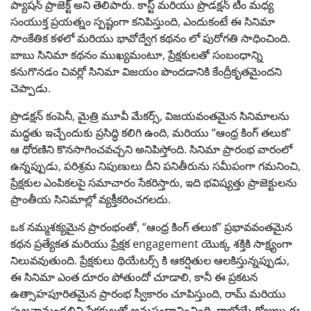
ప్యాషన్ ప్రాజెక్ట్ అని తెలిపారు. కాస్ట్ మరియు ప్రొడక్షన్ టీం మధ్య
సంయుక్త ప్రయత్నం స్పష్టంగా కనిపిస్తుంది, ఎందుకంటే ఈ సినిమా
సాంకేతిక కళలో మరియు భావోద్వేగ కథనం లో పురోగతి సాధించింది.
బాబు సినిమా కథనం ముఖ్యమంటూ, ప్రేక్షకులతో సంబంధాన్ని
కనుగొనడం చివర్లో సినిమా విజయం పొందడానికి కేంద్రీకృతమైందని
చెప్పాడు.
ప్రొడక్షన్ కంపెనీ, మైత్రి మూవీ మేకర్స్, విజయవంతమైన సినిమాలను
మద్ధతు ఇచ్చేందుకు ప్రసిద్ధి కలిగి ఉంది, మరియు “ఆంధ్ర కింగ్ తలుక”
ఆ ధోరణిని కొనసాగించవచ్చని అనిపిస్తోంది. సినిమా ప్రారంభ వారంలో
ఉన్నప్పుడు, పరిశ్రమ నిపుణులు దీని పనితీరును సమీపంగా గమనించి,
ప్రేక్షకుల ఎంపికలపై సమాచారం సేకరిస్తారు, ఇది భవిష్యత్తు ప్రాజెక్టులను
ప్రాంతీయ సినిమాల్లో వ్యక్తీకరించగలదు.
ఒక నమ్మశక్యమైన ప్రారంభంతో, “ఆంధ్ర కింగ్ తలుక” ప్రభావవంతమైన
కథన ప్రత్యేకత మరియు ప్రేక్షక engagement యొక్క శక్తికి సాక్ష్యంగా
నిలువవుతుంది. ప్రేక్షకులు థియేటర్స్ కి ఆకర్షితుల ఆలకిస్తున్నప్పుడు,
ఈ సినిమా ఎంత దూరం పోతుందో చూడాలి, కానీ ఈ ప్రకటన
ఉత్సాహపూరితమైన ప్రారంభ స్వీకారం చూపిస్తుంది, రామ్ మరియు
సృజనామండలిని ప్రేక్షకులతో అనుసంధానించింది. రాబోయే రోజులు ఈ