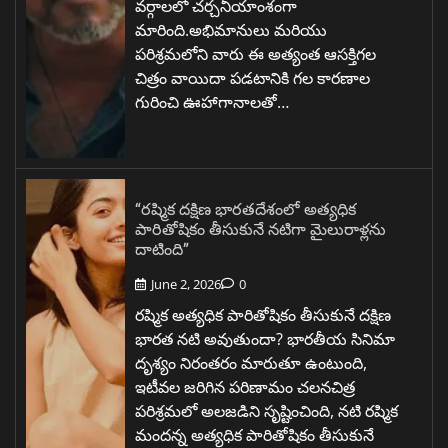
వర్గాలలో చర్చనీయాంశంగా
మారింది.అభిమానులు మరియు
పరిశ్రమలోని వారు ఈ అత్యంత ఆసక్తిగల
చిత్రం వాయిదా పడటానికి గల కారణాల
గురించి ఊహాగానాలతో…
“రష్మిక దక్షిణ భారతదేశంలో అత్యధిక
పారితోషికం తీసుకునే నటిగా మైలురాళ్లను
దాటింది”
June 2, 2026
0
రష్మిక అత్యధిక పారితోషికం తీసుకునే దక్షిణ
భారత నటి అవుతుందా? భారతీయ సినిమా
దృశ్యం నిరంతరం మారుతూ ఉంటుంది,
ఇటీవల జరిగిన పరిణామం చలనచిత్ర
పరిశ్రమలో అలజడిని సృష్టించింది, నటి రష్మిక
మందన్న అత్యధిక పారితోషికం తీసుకునే