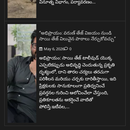
వినూత్న విభాగం, పర్యావరణం…
“అభిప్రాయం: వరుణ్ తేజ్ విజయం నుండి
సాయి తేజ్ విలువైన పాఠాలు నేర్చుకోవచ్చు”
May 6, 2026
0
అభిప్రాయం: సాయి తేజ్ టాలీవుడ్ యొక్క
ఎప్పటికప్పుడు అభివృద్ధి చెందుతున్న ప్రకృతి
దృశ్యంలో, దాని తారల చర్యలు తరచుగా
పరిశీలన మరియు చర్చకు దారితీస్తాయి, ఇది
ప్రేక్షకులకు సానుకూలంగా ప్రతిధ్వనించే
ప్రవర్తనల గురించి ఆలోచించేలా చేస్తుంది,
ప్రతికూలతను ఆకర్షించే వాటితో
పోలిస్తే.ఇటీవల,…