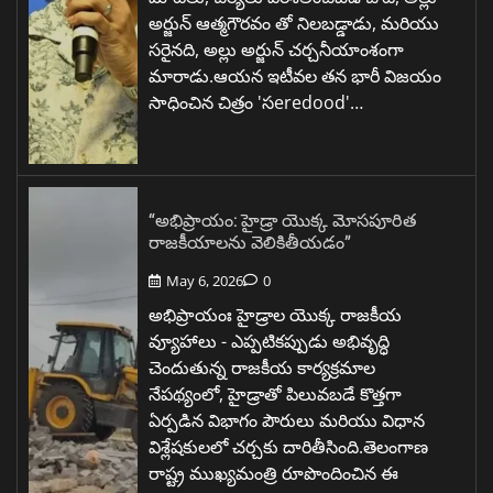
అర్జున్ ఆత్మగౌరవం తో నిలబడ్డాడు, మరియు
సరైనది, అల్లు అర్జున్ చర్చనీయాంశంగా
మారాడు.ఆయన ఇటీవల తన భారీ విజయం
సాధించిన చిత్రం 'సeredood'…
“అభిప్రాయం: హైడ్రా యొక్క మోసపూరిత
రాజకీయాలను వెలికితీయడం”
May 6, 2026
0
అభిప్రాయంః హైడ్రాల యొక్క రాజకీయ
వ్యూహాలు - ఎప్పటికప్పుడు అభివృద్ధి
చెందుతున్న రాజకీయ కార్యక్రమాల
నేపథ్యంలో, హైడ్రాతో పిలువబడే కొత్తగా
ఏర్పడిన విభాగం పౌరులు మరియు విధాన
విశ్లేషకులలో చర్చకు దారితీసింది.తెలంగాణ
రాష్ట్ర ముఖ్యమంత్రి రూపొందించిన ఈ