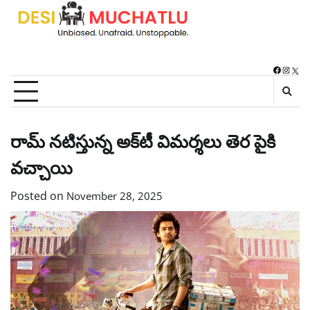
Skip
to
content
Faceboo
Instag
X
రామ్ నటిస్తున్న అక్‌టీ విమర్శలు తెర పైకి
వచ్చాయి
Posted on
November 28, 2025