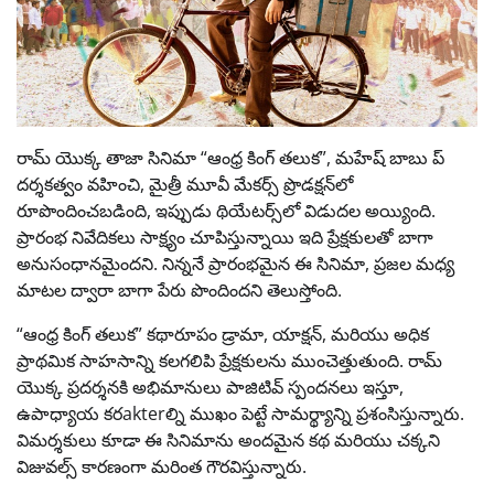
రామ్ యొక్క తాజా సినిమా “ఆంధ్ర కింగ్ తలుక”, మహేష్ బాబు ప్
దర్శకత్వం వహించి, మైత్రీ మూవీ మేకర్స్ ప్రొడక్షన్‌లో
రూపొందించబడింది, ఇప్పుడు థియేటర్స్‌లో విడుదల అయ్యింది.
ప్రారంభ నివేదికలు సాక్ష్యం చూపిస్తున్నాయి ఇది ప్రేక్షకులతో బాగా
అనుసంధానమైందని. నిన్ననే ప్రారంభమైన ఈ సినిమా, ప్రజల మధ్య
మాటల ద్వారా బాగా పేరు పొందిందని తెలుస్తోంది.
“ఆంధ్ర కింగ్ తలుక” కథారూపం డ్రామా, యాక్షన్, మరియు అధిక
ప్రాథమిక సాహసాన్ని కలగలిపి ప్రేక్షకులను ముంచెత్తుతుంది. రామ్
యొక్క ప్రదర్శనకి అభిమానులు పాజిటివ్ స్పందనలు ఇస్తూ,
ఉపాధ్యాయ కరakterల్ని ముఖం పెట్టే సామర్థ్యాన్ని ప్రశంసిస్తున్నారు.
విమర్శకులు కూడా ఈ సినిమాను అందమైన కథ మరియు చక్కని
విజువల్స్ కారణంగా మరింత గౌరవిస్తున్నారు.