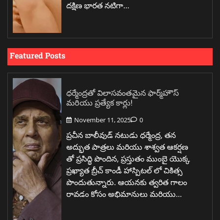
దక్షిణ భారత నటిగా…
Featured Posts
ధర్మేంద్రతో విలాసవంతమైన ఫార్మ్‌హౌస్
మరియు ప్రత్యేక కార్లు!
November 11, 2025
0
ప్రచీన బాలీవుడ్ నటుడు ధర్మేంద్ర, తన
అద్భుత పాత్రలు మరియు శాశ్వత ఆకర్షణ
తో ప్రసిద్ధి పొందిన, ప్రస్తుతం ముంబై యొక్క
ప్రఖ్యాత బ్రీచ్ కాండీ హాస్పిటల్ లో చికిత్స
పొందుతున్నారు. ఆయనకు త్వరిత గాలం
రావడం కోసం అభిమానులు మరియు…