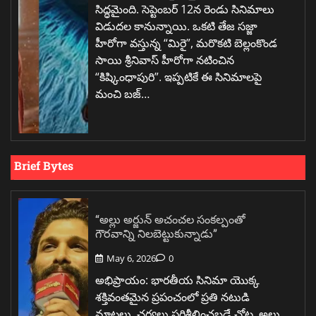
సిద్ధమైంది. సెప్టెంబర్ 12న రెండు సినిమాలు
విడుదల కానున్నాయి. ఒకటి తేజ సజ్జా
హీరోగా వస్తున్న “మిరై”, మరొకటి బెల్లంకొండ
సాయి శ్రీనివాస్ హీరోగా నటించిన
“కిష్కింధాపురి”. ఇప్పటికే ఈ సినిమాలపై
మంచి బజ్…
Brief Bytes
“అల్లు అర్జున్ అచంచల సంకల్పంతో
గౌరవాన్ని నిలబెట్టుకున్నాడు”
May 6, 2026
0
అభిప్రాయం: భారతీయ సినిమా యొక్క
శక్తివంతమైన ప్రపంచంలో ప్రతి నటుడి
మాటలు, చర్యలు పరిశీలించబడే చోట, అల్లు