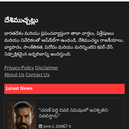
దేశిముచ్చట్లు
భారతదేశం మరియు ప్రపంచవ్యాప్తంగా తాజా వార్తలు, విశ్లేషణలు
మరియు నివేదికలతో అప్‌డేట్‌గా ఉండండి. దేశిముచల్టు రాజకీయాలు,
వ్యాపారం, సాంకేతికత, వినోదం మరియు మరిన్నింటిని కవర్ చేసే
నిష్పాక్షికమైన జర్నలిజాన్ని అందిస్తుంది.
Privacy-Policy
Disclaimer
About Us
Contact Us
Latest News
“చరణ్ పెద్ది చివరి నిమిషంలో అనిశ్చితిని
నివలిస్తారు”
June 2, 2026
0