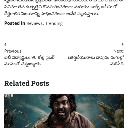
సినిమా తన ఉత్పత్తిని కొనసాగించగలదా మరియు బాక్స్ ఆఫీసులో
దీర్ఘకాలిక విజయాన్ని సాధించగలదా అనేది వెల్లడిస్తాయి.
Posted in
,
Reviews
Trending
Post
Previous:
Next:
navigation
ఐటీ విద్యార్థులు 90 కోట్ల సైబర్
ఆకర్షణీయురాలు పావురం రంగుల్లో
మోసంలో చుట్టబడ్డారు
మెరిసేది
Related Posts