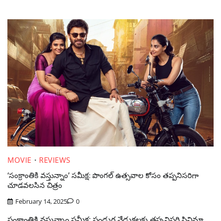
MOVIE
REVIEWS
‘సంక్రాంతికి వస్తున్నాం’ సమీక్ష: పొంగల్ ఉత్సవాల కోసం తప్పనిసరిగా
చూడవలసిన చిత్రం
February 14, 2025
0
సంక్రాంతికి వస్తున్నాం సమీక్ష: పండుగ వేడుకలకు తప్పనిసరి సినిమా