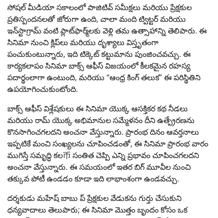
సోషల్ మీడియా సకాలంలో పాజిటివ్ సమీక్షలు మరియు ప్రేక్షకుల
ప్రతిస్పందనలతో జోరుగా ఉంది, చాలా మంది ట్విట్టర్ మరియు
ఇన్‌స్టాగ్రామ్ వంటి ప్లాట్‌ఫార్మ్‌లకు వెళ్లి తమ ఉత్సాహాన్ని తెలిపారు. ఈ
సినిమా నుంచి క్లిప్‌లు మరియు దృశ్యాలు విస్తృతంగా
పంచుకుంటున్నారు, ఇది టిక్కెట్ కట్టుమాను పుంజించవచ్చు. ఈ
కార్యకలాపం సినిమా బాక్స్ ఆఫీస్ విజయంలో కీలకమైన రహస్య
పదార్థంలాగా ఉంటుంది, మరియు “ఆంధ్ర కింగ్ తలుక” ఈ పరిస్థితిని
ఉపయోగించుకుంటోంది.
బాక్స్ ఆఫీస్ విశ్లేషకులు ఈ సినిమా యొక్క ఆసక్తికర కథ నీడలు
మరియు రామ్ యొక్క అభిమానుల సమ్మేళనం దీని ఉత్ప్రేరణను
కొనసాగించగలదని అంచనా వేస్తున్నారు. ప్రారంభ దినం ఆవర్తనాలు
ఇప్పటికే మంచి సంఖ్యలను చూపించడంతో, ఈ సినిమా ప్రారంభ వారం
ముగిస్తే సమృద్ధి కల币 సంతిత చెప్పి ఎన్ని ప్రభావం చూపించగలదని
అంచనా వేస్తున్నారు. ఈ సమయంలో ఇతర బిగ్ మూవీల నుంచి
తక్కువ పోటీ ఉండడం కూడా ఇది లాభాంశంగా ఉండవచ్చు.
దర్శకుడు మహేష్ బాబు ప్ ప్రేక్షకుల వేడుకను గుర్తు చేసుకుని
ధన్యవాదాలు తెలుపారు; ఈ సినిమా మొత్తం బృందం కోసం ఒక