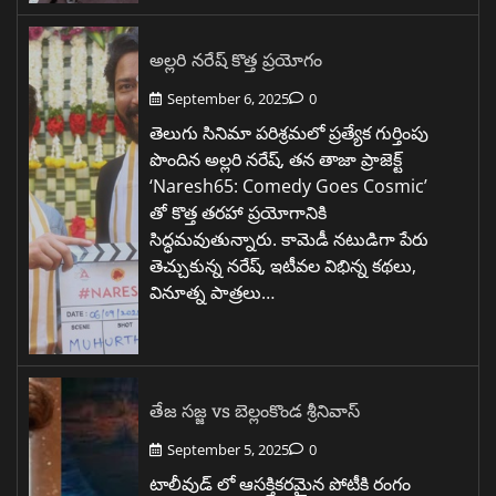
అల్లరి నరేష్ కొత్త ప్రయోగం
September 6, 2025
0
తెలుగు సినిమా పరిశ్రమలో ప్రత్యేక గుర్తింపు
పొందిన అల్లరి నరేష్, తన తాజా ప్రాజెక్ట్
‘Naresh65: Comedy Goes Cosmic’
తో కొత్త తరహా ప్రయోగానికి
సిద్ధమవుతున్నారు. కామెడీ నటుడిగా పేరు
తెచ్చుకున్న నరేష్, ఇటీవల విభిన్న కథలు,
వినూత్న పాత్రలు…
తేజ సజ్జ vs బెల్లంకొండ శ్రీనివాస్
September 5, 2025
0
టాలీవుడ్ లో ఆసక్తికరమైన పోటీకి రంగం