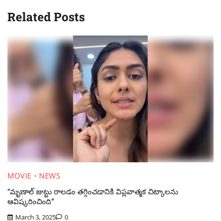
Related Posts
MOVIE
NEWS
“మృణాల్ జుట్టు రాలడం తగ్గించడానికి విప్లవాత్మక చిట్కాలను
ఆవిష్కరించింది”
March 3, 2025
0