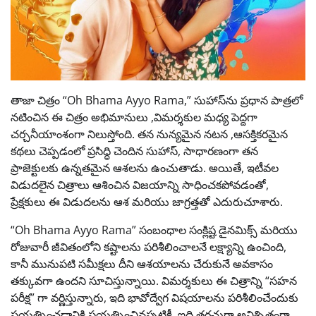
తాజా చిత్రం “Oh Bhama Ayyo Rama,” సుహాస్‌ను ప్రధాన పాత్రలో
నటించిన ఈ చిత్రం అభిమానులు ,విమర్శకుల మధ్య పెద్దగా
చర్చనీయాంశంగా నిలుస్తోంది. తన నున్యమైన నటన ,ఆసక్తికరమైన
కథలు చెప్పడంలో ప్రసిద్ధి చెందిన సుహాస్, సాధారణంగా తన
ప్రాజెక్టులకు ఉన్నతమైన ఆశలను ఉంచుతాడు. అయితే, ఇటీవల
విడుదలైన చిత్రాలు ఆశించిన విజయాన్ని సాధించకపోవడంతో,
ప్రేక్షకులు ఈ విడుదలను ఆశ మరియు జాగ్రత్తతో ఎదురుచూశారు.
“Oh Bhama Ayyo Rama” సంబంధాల సంక్లిష్ట డైనమిక్స్ మరియు
రోజువారీ జీవితంలోని కష్టాలను పరిశీలించాలనే లక్ష్యాన్ని ఉంచింది,
కానీ మునుపటి సమీక్షలు దీని ఆశయాలను చేరుకునే అవకాసం
తక్కువగా ఉందని సూచిస్తున్నాయి. విమర్శకులు ఈ చిత్రాన్ని “సహన
పరీక్ష” గా వర్ణిస్తున్నారు, ఇది భావోద్వేగ విషయాలను పరిశీలించేందుకు
ప్రయత్నించడానికి ప్రయత్నించినప్పటికీ, ఇది తరచుగా అనిశ్చితంగా