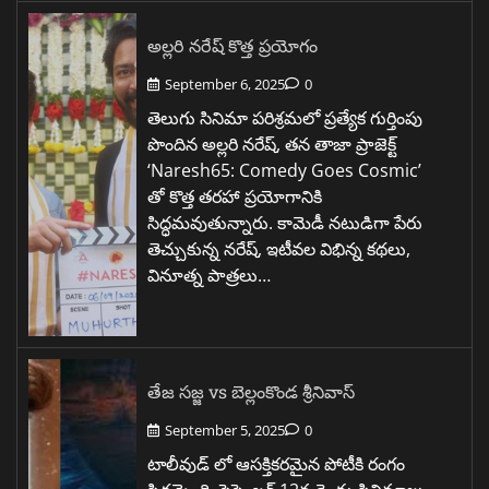
అల్లరి నరేష్ కొత్త ప్రయోగం
September 6, 2025
0
తెలుగు సినిమా పరిశ్రమలో ప్రత్యేక గుర్తింపు
పొందిన అల్లరి నరేష్, తన తాజా ప్రాజెక్ట్
‘Naresh65: Comedy Goes Cosmic’
తో కొత్త తరహా ప్రయోగానికి
సిద్ధమవుతున్నారు. కామెడీ నటుడిగా పేరు
తెచ్చుకున్న నరేష్, ఇటీవల విభిన్న కథలు,
వినూత్న పాత్రలు…
తేజ సజ్జ vs బెల్లంకొండ శ్రీనివాస్
September 5, 2025
0
టాలీవుడ్ లో ఆసక్తికరమైన పోటీకి రంగం