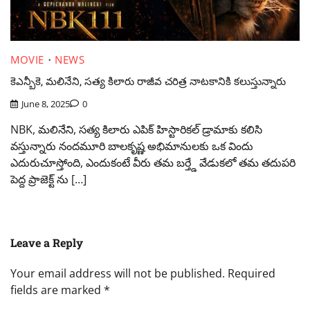
MOVIE
NEWS
కెఎన్బీకె, మలినేని, సత్య కిలారు రాజీవ చరిత్ర నాటకానికి కలుస్తున్నారు
June 8, 2025
0
NBK, మలినేని, సత్య కిలారు ఎపిక్ హిస్టారికల్ డ్రామాకు కలిసి
వస్తున్నారు నందమూరి బాలకృష్ణ అభిమానులకు ఒక విందు
ఎదురుచూస్తోంది, ఎందుకంటే వీరు తమ బర్త్డే వేడుకలో తమ తదుపరి
పెద్ద ప్రాజెక్ట్ ను […]
Leave a Reply
Your email address will not be published.
Required
fields are marked
*