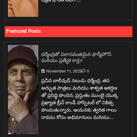
Featured Posts
ధర్మేంద్రతో విలాసవంతమైన ఫార్మ్‌హౌస్
మరియు ప్రత్యేక కార్లు!
November 11, 2025
0
ప్రచీన బాలీవుడ్ నటుడు ధర్మేంద్ర, తన
అద్భుత పాత్రలు మరియు శాశ్వత ఆకర్షణ
తో ప్రసిద్ధి పొందిన, ప్రస్తుతం ముంబై యొక్క
ప్రఖ్యాత బ్రీచ్ కాండీ హాస్పిటల్ లో చికిత్స
పొందుతున్నారు. ఆయనకు త్వరిత గాలం
రావడం కోసం అభిమానులు మరియు…