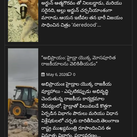
అర్జున్ ఆత్మగౌరవం తో నిలబడ్డాడు, మరియు
సరైనది, అల్లు అర్జున్ చర్చనీయాంశంగా
మారాడు.ఆయన ఇటీవల తన భారీ విజయం
సాధించిన చిత్రం 'సeredood'…
“అభిప్రాయం: హైడ్రా యొక్క మోసపూరిత
రాజకీయాలను వెలికితీయడం”
May 6, 2026
0
అభిప్రాయంః హైడ్రాల యొక్క రాజకీయ
వ్యూహాలు - ఎప్పటికప్పుడు అభివృద్ధి
చెందుతున్న రాజకీయ కార్యక్రమాల
నేపథ్యంలో, హైడ్రాతో పిలువబడే కొత్తగా
ఏర్పడిన విభాగం పౌరులు మరియు విధాన
విశ్లేషకులలో చర్చకు దారితీసింది.తెలంగాణ
రాష్ట్ర ముఖ్యమంత్రి రూపొందించిన ఈ
వినూత్న విభాగం, పర్యావరణం…