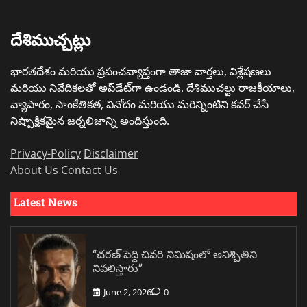
దేశిముచ్చట్లు
భారతదేశం మరియు ప్రపంచవ్యాప్తంగా తాజా వార్తలు, విశ్లేషణలు
మరియు నివేదికలతో అప్‌డేట్‌గా ఉండండి. దేశిముచల్టు రాజకీయాలు,
వ్యాపారం, సాంకేతికత, వినోదం మరియు మరిన్నింటిని కవర్ చేసే
నిష్పాక్షికమైన జర్నలిజాన్ని అందిస్తుంది.
Privacy-Policy
Disclaimer
About Us
Contact Us
Latest News
“చరణ్ పెద్ది చివరి నిమిషంలో అనిశ్చితిని
నివలిస్తారు”
June 2, 2026
0