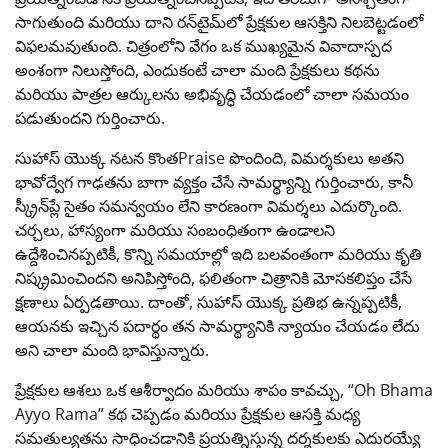
సాగుతుంది మరియు దాని రన్‌టైమ్‌లో ప్రేక్షకుల ఆసక్తిని నిలబెట్టడంలో
విఫలమవుతుంది. చిత్రంలోని వేగం ఒక ముఖ్యమైన వివాదాస్పద
అంశంగా నిలుస్తోంది, ఎందుకంటే చాలా మంది ప్రేక్షకులు కథను
మరియు పాత్రల ఆర్కులను అభివృద్ధి చేయడంలో చాలా సమయం
పడుతుందని గుర్తించారు.
సుహాస్ యొక్క నటన కొంతPraise పొందింది, విమర్శకులు అతని
భావోద్వేగ గాఢతను బాగా వ్యక్తం చేసే సామర్థ్యాన్ని గుర్తించారు, కానీ
స్క్రీన్‌ప్లే సైతం సమన్వయం లేని కారణంగా విమర్శలు ఎదుర్కొంది.
చర్చలు, హాస్యంగా మరియు సంబంధితంగా ఉండాలని
ఉద్దేశించినప్పటికీ, కొన్ని సమయాల్లో ఇది బలవంతంగా మరియు కృతి
నిష్క్రమించిందని అనిపిస్తోంది, ఫలితంగా చిత్రానికి మోసకలిప్తం చేసే
క్షణాలు ఏర్పడతాయి. దాంతో, సుహాస్ యొక్క ప్రతిభ ఉన్నప్పటికీ,
ఆయనకు ఇచ్చిన పదార్థం తన సామర్థ్యానికి న్యాయం చేయడం లేదు
అని చాలా మంది భావిస్తున్నారు.
ప్రేక్షకుల ఆశలు ఒక ఆశీర్వాదం మరియు శాపం కావచ్చు, “Oh Bhama
Ayyo Rama” కథ చెప్పడం మరియు ప్రేక్షకుల ఆసక్తి మధ్య
సమతుల్యతను సాధించడానికి ప్రయత్నిస్తున్న దర్శకులకు ఎదురయ్యే