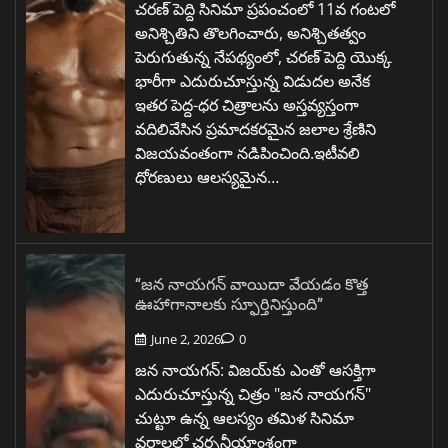
చరణ్ పెద్ది సినిమా ప్రపంచంలో 11వ గంటలో
అనిశ్చితిని తొలగించారు, అనిశ్చితత్వం
పెరుగుతున్న నేపథ్యంలో, చరణ్ పెద్ది యొక్క
భారీగా ఎదురుచూస్తున్న విడుదల అనేక
ఇతర పెద్ద-ధర చిత్రాలను అస్తవ్యస్తంగా
వదిలివేసిన ప్రమాదకరమైన జలాల శ్రేణిని
విజయవంతంగా నడిపించింది.ఇటీవలి
ధోరణులు ఆలస్యమైన…
“జన నాయగన్ వాయిదా వేయడం కొత్త
ఊహాగానాలకు స్ఫూర్తినిస్తుంది”
June 2, 2026
0
జన నాయగన్: విజయ్‌కు ఎంతో ఆసక్తిగా
ఎదురుచూస్తున్న చిత్రం "జన నాయగన్"
చుట్టూ ఉన్న ఆలస్యం తమిళ సినిమా
వర్గాలలో చర్చనీయాంశంగా