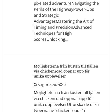
pixelated adventureNavigating the
Perils of the HighwayPower-Ups
and Strategic
AdvantagesMastering the Art of
Timing and PrecisionAdvanced
Techniques for High
ScoresUnlocking…
Möjligheterna från kusten till fjällen
via chickenroad öppnar upp för
unika upplevelser
August 7, 2026
0
Möjligheterna från kusten till fjällen
via chickenroad öppnar upp för
unika upplevelserUtforska de olika
typerna av "chickenroads" i