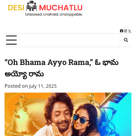
Skip
to
content
Faceboo
Instag
X
“Oh Bhama Ayyo Rama,” ఓ భామ
అయ్యో రామ
Posted on
July 11, 2025