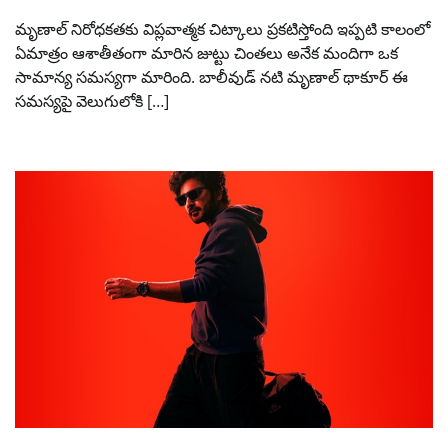
మృణాల్ నిరోధకతకు విప్లవాత్మక చిట్కాలు ప్రకటిస్తోంది ఇప్పటి కాలంలో
ఏమాత్రం ఆశాతీతంగా మారిన జుట్టు చింతలు అనేక మందిగా ఒక
సామాన్య సమస్యగా మారింది. బాలీవుడ్ నటి మృణాల్ థాకూర్ ఈ
సమస్యపై వెలుగులోకి […]