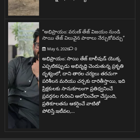
“అభిప్రాయం: వరుణ్ తేజ్ విజయం నుండి
సాయి తేజ్ విలువైన పాఠాలు నేర్చుకోవచ్చు”
May 6, 2026
0
అభిప్రాయం: సాయి తేజ్ టాలీవుడ్ యొక్క
ఎప్పటికప్పుడు అభివృద్ధి చెందుతున్న ప్రకృతి
దృశ్యంలో, దాని తారల చర్యలు తరచుగా
పరిశీలన మరియు చర్చకు దారితీస్తాయి, ఇది
ప్రేక్షకులకు సానుకూలంగా ప్రతిధ్వనించే
ప్రవర్తనల గురించి ఆలోచించేలా చేస్తుంది,
ప్రతికూలతను ఆకర్షించే వాటితో
పోలిస్తే.ఇటీవల,…