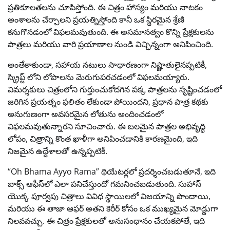
ప్రతికూలతలను చూపిస్తోంది. ఈ చిత్రం హాస్యం మరియు నాటకం
అంశాలను చేర్చాలని ప్రయత్నిస్తోంది కానీ ఒక స్థిరమైన శ్రేణి
కనుగొనడంలో విఫలమవుతుంది. ఈ అసమానత్వం కొన్ని ప్రేక్షకులను
పాత్రలు మరియు వారి ప్రయాణాల నుండి విచ్ఛిన్నంగా అనిపించింది.
అంతేకాకుండా, సహాయ నటులు సాధారణంగా నిష్ణాతులైనప్పటికీ,
స్క్రిప్ట్ లోని లోపాలను మెరుగుపరచడంలో విఫలమయ్యారు.
విమర్శకులు చిత్రంలోని గుర్తుంచుకోదగిన పక్క పాత్రలను సృష్టించడంలో
జరిగిన ప్రయత్నం ఫలితం లేకుండా పోయిందని, ప్రధాన పాత్ర కథకు
అనుగుణంగా అవసరమైన లోతును అందించడంలో
విఫలమవుతున్నారని సూచించారు. ఈ బలమైన పాత్రల అభివృద్ధి
లోపం, చిత్రాన్ని కొంత ఖాళీగా అనిపించడానికి కారణమైంది, ఇది
నిజమైన ఉద్దేశాలతో ఉన్నప్పటికీ.
“Oh Bhama Ayyo Rama” థియేటర్లలో ప్రదర్శించబడుతూనే, ఇది
బాక్స్ ఆఫీస్‌లో ఎలా పనిచేస్తుందో గమనించబడుతుంది. సుహాస్
యొక్క పూర్వపు చిత్రాలు వివిధ స్థాయిలలో విజయాన్ని పొందాయి,
మరియు ఈ తాజా ఆఫర్ అతని కెరీర్ కోసం ఒక ముఖ్యమైన మోడ్డుగా
నిలవవచ్చు. ఈ చిత్రం ప్రేక్షకులతో అనుసంధానం చేయకపోతే, ఇది