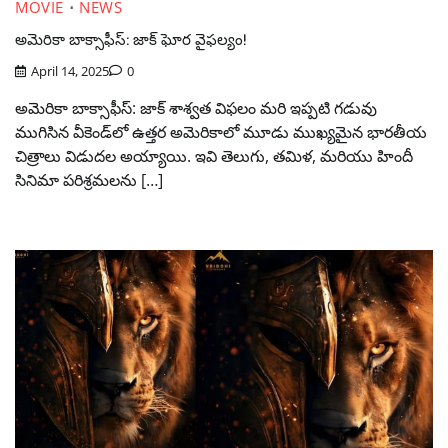
MOVIE
NEWS
అమెరికా బాక్సాఫీస్: జాక్ ఘోర వైఫల్యం!
April 14, 2025
0
అమెరికా బాక్సాఫీస్: జాక్ శాశ్వత విఫలం మరి ఇప్పటి గడువు
ముగిసిన వీకెండ్‌లో ఉత్తర అమెరికాలో మూడు ముఖ్యమైన భారతీయ
చిత్రాలు విడుదల అయ్యాయి. ఇవి తెలుగు, తమిళ, మరియు హిందీ
సినిమా పరిశ్ర‌మలను […]