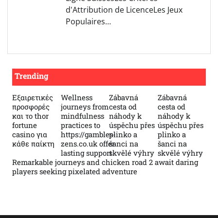
d'Attribution de LicenceLes Jeux
Populaires…
Trending
Εξαιρετικές
Wellness
Zábavná
Zábavná
προσφορές
journeys from
cesta od
cesta od
και το thor
mindfulness
náhody k
náhody k
fortune
practices to
úspěchu přes
úspěchu přes
casino για
https://gambles-
plinko a
plinko a
κάθε παίκτη
zens.co.uk offer
šanci na
šanci na
lasting support
skvělé výhry
skvělé výhry
Remarkable journeys and chicken road 2 await daring
players seeking pixelated adventure