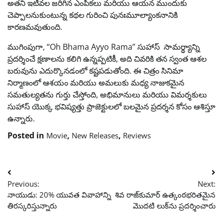
అతని ఇటీవల జరిగిన ఎంపికలు మరియు ఆయన ముందుకు
చెప్పాలనుకుంటున్న కథల గురించి పునఃమూల్యాంకనానికి
కారణమవుతుంది.
ముగింపుగా, “Oh Bhama Ayyo Rama” సుహాస్ సామర్థ్యాన్ని
ప్రదర్శించే క్షణాలను కలిగి ఉన్నప్పటికీ, అది చివరికి తన స్వంత ఆశల
బరువును ఎదుర్కొనడంలో కష్టపడుతోంది. ఈ చిత్రం సినిమా
నిర్మాణంలో ఆశయం మరియు అమలుకు మధ్య నాజుకమైన
సమతుల్యతను గుర్తు చేస్తోంది, అభిమానులు మరియు విమర్శకులు
సుహాస్ యొక్క భవిష్యత్తు ప్రాజెక్టులలో బలమైన ప్రదర్శన కోసం ఆశిస్తూ
ఉన్నారు.
Posted in
,
,
Movie
New Releases
Reviews
Post
Previous:
Next:
navigation
నాయుడు: 20% యువత వివాహాన్ని
శివ రాజ్‌కుమార్ ఉత్కంఠభరితమైన
తిరస్కరిస్తున్నారు
మొదటి లుక్‌ను ప్రదర్శించారు