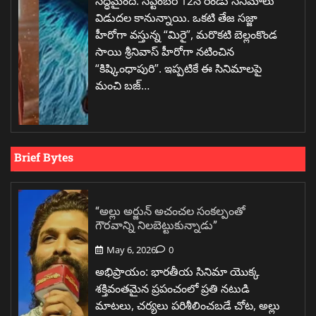
సిద్ధమైంది. సెప్టెంబర్ 12న రెండు సినిమాలు
విడుదల కానున్నాయి. ఒకటి తేజ సజ్జా
హీరోగా వస్తున్న “మిరై”, మరొకటి బెల్లంకొండ
సాయి శ్రీనివాస్ హీరోగా నటించిన
“కిష్కింధాపురి”. ఇప్పటికే ఈ సినిమాలపై
మంచి బజ్…
Brief Bytes
“అల్లు అర్జున్ అచంచల సంకల్పంతో
గౌరవాన్ని నిలబెట్టుకున్నాడు”
May 6, 2026
0
అభిప్రాయం: భారతీయ సినిమా యొక్క
శక్తివంతమైన ప్రపంచంలో ప్రతి నటుడి
మాటలు, చర్యలు పరిశీలించబడే చోట, అల్లు