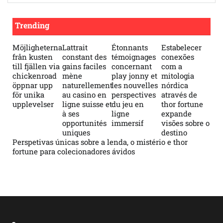
Trending
Möjligheterna
Lattrait
Étonnants
Estabelecer
från kusten
constant des
témoignages
conexões
till fjällen via
gains faciles
concernant
com a
chickenroad
mène
play jonny et
mitologia
öppnar upp
naturellement
les nouvelles
nórdica
för unika
au casino en
perspectives
através de
upplevelser
ligne suisse et
du jeu en
thor fortune
à ses
ligne
expande
opportunités
immersif
visões sobre o
uniques
destino
Perspetivas únicas sobre a lenda, o mistério e thor
fortune para colecionadores ávidos