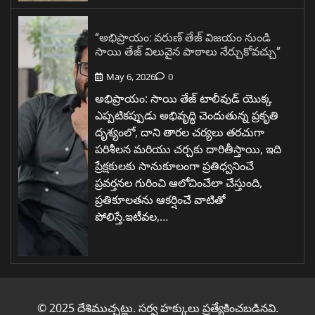
“అభిప్రాయం: వరుణ్ తేజ్ విజయం నుండి
సాయి తేజ్ విలువైన పాఠాలు నేర్చుకోవచ్చు”
May 6, 2026
0
అభిప్రాయం: సాయి తేజ్ టాలీవుడ్ యొక్క
ఎప్పటికప్పుడు అభివృద్ధి చెందుతున్న ప్రకృతి
దృశ్యంలో, దాని తారల చర్యలు తరచుగా
పరిశీలన మరియు చర్చకు దారితీస్తాయి, ఇది
ప్రేక్షకులకు సానుకూలంగా ప్రతిధ్వనించే
ప్రవర్తనల గురించి ఆలోచించేలా చేస్తుంది,
ప్రతికూలతను ఆకర్షించే వాటితో
పోలిస్తే.ఇటీవల,…
© 2025 దేశిముచ్చట్లు. సర్వ హక్కులు ప్రత్యేకించబడినవి.