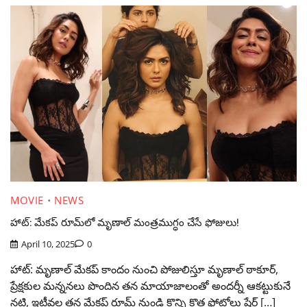
MOVIE
NEWS
హాట్: మేకప్ రూమ్‌లో మృణాల్ మంత్రముగ్ధం చేసే ఫోజులు!
April 10, 2025
0
హాట్: మృణాల్ మేకప్ కాందం నుంచి పోజులిస్తూ మృణాల్ ఠాకూర్,
ప్రేక్షకుల మన్ననలు పొందిన తన మాయాజాలంతో అందర్నీ ఆకట్టుకునే
నటి, ఇటీవల తన మేకప్ రూమ్ నుండి కొన్ని కొత్త ఫోటోలు షేర్ […]