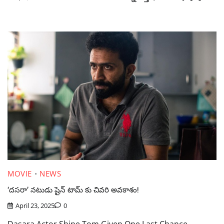
MOVIE
NEWS
‘దసరా’ నటుడు షైన్ టామ్ కు చివరి అవకాశం!
April 23, 2025
0
Dasara Actor Shine Tom Given One Last Chance