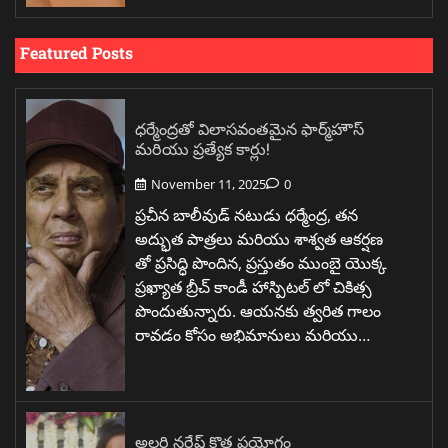
Featured Posts
ధర్మేంద్రతో విలాసవంతమైన ఫార్మ్‌హౌస్
మరియు ప్రత్యేక కార్లు!
November 11, 2025
0
ప్రచీన బాలీవుడ్ నటుడు ధర్మేంద్ర, తన
అద్భుత పాత్రలు మరియు శాశ్వత ఆకర్షణ
తో ప్రసిద్ధి పొందిన, ప్రస్తుతం ముంబై యొక్క
ప్రఖ్యాత బ్రీచ్ కాండీ హాస్పిటల్ లో చికిత్స
పొందుతున్నారు. ఆయనకు త్వరిత గాలం
రావడం కోసం అభిమానులు మరియు…
అల్లరి నరేష్ కొత్త ప్రయోగం