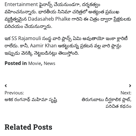
Entertainment ఫైనాన్స్ చేయనుండగా, దర్శకత్వం
వహించనున్నారు. భారతీయ సినిమా చరిత్రలో అత్యంత ప్రముఖ
వ్యక్తిత్వమైన Dadasaheb Phalke గారిని ఈ చిత్రం ద్వారా ప్రేక్షకులకు
పరిచయం చేయనున్నారు.
ఇక SS Rajamouli సంస్థ వారి ప్లాన్స్ ఏమి అవుతాయో ఇంకా క్లారిటీ
రాలేదు. కానీ, Aamir Khan ఆకట్టుకున్న ప్రకటన వల్ల వారి ప్లాన్లు
ఇప్పుడు వెనక్కి నెట్టబడినట్లు తెలుస్తోంది.
Posted in
,
Movie
News
Post
Previous:
Next:
navigation
అశిక రంగనాథ్ మహిమా సృష్టి
తిరుగుబాటు దీర్ఘకాలిక ప్లాట్,
పరిచిత కథనం
Related Posts