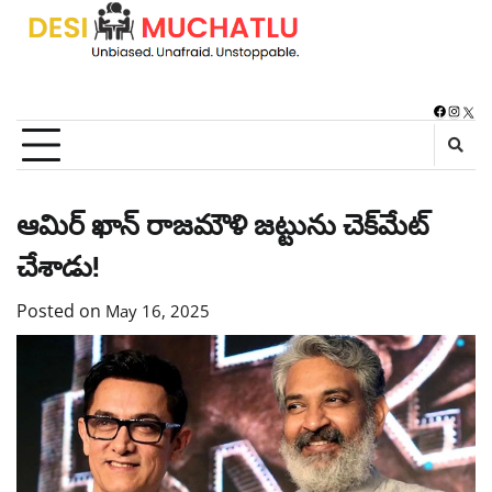
Skip
to
content
Faceboo
Instag
X
ఆమిర్ ఖాన్ రాజమౌళి జట్టును చెక్‌మేట్
చేశాడు!
Posted on
May 16, 2025