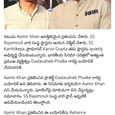
నటుడు Aamir Khan ఆసక్తికరమైన ప్రకటనను చేశారు. SS
Rajamouli వారి సంస్థ ప్లాన్లను ఆయన చెక్మేట్ చేశారు. SS
Karthikeya, ప్రొడూసర్ Varun Gupta తమ ప్లాన్లను quietly
అభివృద్ధి చేసుకుంటున్నారు. భారతీయ సినిమా చరిత్రలో అత్యంత
ప్రముఖ వ్యక్తిత్వం Dadasaheb Phalke గారిపై బయోపిక్
చేయడానికి.
Aamir Khan ప్రకటించిన ప్రాజెక్ట్ Dadasaheb Phalke గారిపై
బయోపిక్ అని తెలిపారు. ఈ సినిమాకు దర్శకుడిగా Aamir Khan
పని చేయనున్నారు. షూటింగ్‌పై దూకుడుగా పని చేస్తున్నట్లు
సమాచారం. SS Rajamouli సంస్థ వారి ప్లాన్ ఇప్పటికే
ఆపివేయబడిందని తెలుస్తోంది.
Aamir Khan ప్రకటించిన ఈ బయోపిక్‌ను Reliance