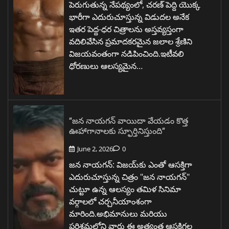
పెరుగుతున్న నేపథ్యంలో, చరణ్ పెద్ది యొక్క
భారీగా ఎదురుచూస్తున్న విడుదల అనేక
ఇతర పెద్ద-ధర చిత్రాలను అస్తవ్యస్తంగా
వదిలివేసిన ప్రమాదకరమైన జలాల శ్రేణిని
విజయవంతంగా నడిపించింది.ఇటీవలి
ధోరణులు ఆలస్యమైన…
“జన నాయగన్ వాయిదా వేయడం కొత్త
ఊహాగానాలకు స్ఫూర్తినిస్తుంది”
June 2, 2026
0
జన నాయగన్: విజయ్‌కు ఎంతో ఆసక్తిగా
ఎదురుచూస్తున్న చిత్రం "జన నాయగన్"
చుట్టూ ఉన్న ఆలస్యం తమిళ సినిమా
వర్గాలలో చర్చనీయాంశంగా
మారింది.అభిమానులు మరియు
పరిశ్రమలోని వారు ఈ అత్యంత ఆసక్తిగల