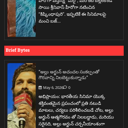
హీరోగా వస్తున్న “మిరై”, మరొకటి బెల్లంకొండ
సాయి శ్రీనివాస్ హీరోగా నటించిన
“కిష్కింధాపురి”. ఇప్పటికే ఈ సినిమాలపై
మంచి బజ్…
Brief Bytes
“అల్లు అర్జున్ అచంచల సంకల్పంతో
గౌరవాన్ని నిలబెట్టుకున్నాడు”
May 6, 2026
0
అభిప్రాయం: భారతీయ సినిమా యొక్క
శక్తివంతమైన ప్రపంచంలో ప్రతి నటుడి
మాటలు, చర్యలు పరిశీలించబడే చోట, అల్లు
అర్జున్ ఆత్మగౌరవం తో నిలబడ్డాడు, మరియు
సరైనది, అల్లు అర్జున్ చర్చనీయాంశంగా