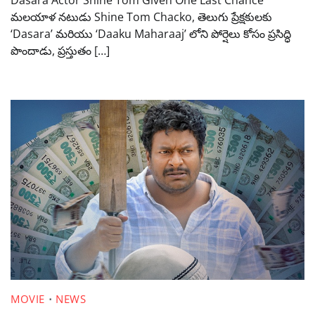
మలయాళ నటుడు Shine Tom Chacko, తెలుగు ప్రేక్షకులకు
‘Dasara’ మరియు ‘Daaku Maharaaj’ లోని పోర్షెలు కోసం ప్రసిద్ధి
పొందాడు, ప్రస్తుతం […]
MOVIE
NEWS