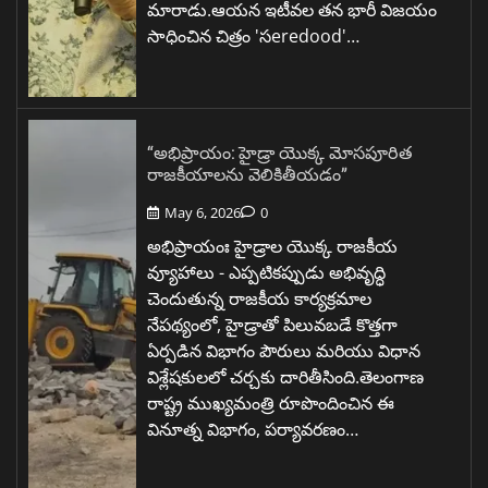
మారాడు.ఆయన ఇటీవల తన భారీ విజయం
సాధించిన చిత్రం 'సeredood'…
“అభిప్రాయం: హైడ్రా యొక్క మోసపూరిత
రాజకీయాలను వెలికితీయడం”
May 6, 2026
0
అభిప్రాయంః హైడ్రాల యొక్క రాజకీయ
వ్యూహాలు - ఎప్పటికప్పుడు అభివృద్ధి
చెందుతున్న రాజకీయ కార్యక్రమాల
నేపథ్యంలో, హైడ్రాతో పిలువబడే కొత్తగా
ఏర్పడిన విభాగం పౌరులు మరియు విధాన
విశ్లేషకులలో చర్చకు దారితీసింది.తెలంగాణ
రాష్ట్ర ముఖ్యమంత్రి రూపొందించిన ఈ
వినూత్న విభాగం, పర్యావరణం…