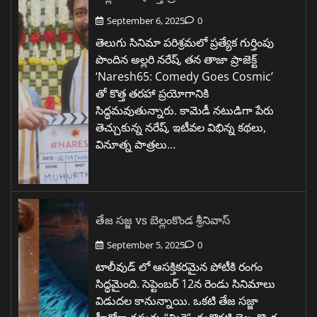
September 6, 2025
0
తెలుగు సినిమా పరిశ్రమలో ప్రత్యేక గుర్తింపు
పొందిన అల్లరి నరేష్, తన తాజా ప్రాజెక్ట్
‘Naresh65: Comedy Goes Cosmic’
తో కొత్త తరహా ప్రయోగానికి
సిద్ధమవుతున్నారు. కామెడీ నటుడిగా పేరు
తెచ్చుకున్న నరేష్, ఇటీవల విభిన్న కథలు,
వినూత్న పాత్రలు…
తేజ సజ్జ vs బెల్లంకొండ శ్రీనివాస్
September 5, 2025
0
టాలీవుడ్ లో ఆసక్తికరమైన పోటీకి రంగం
సిద్ధమైంది. సెప్టెంబర్ 12న రెండు సినిమాలు
విడుదల కానున్నాయి. ఒకటి తేజ సజ్జా