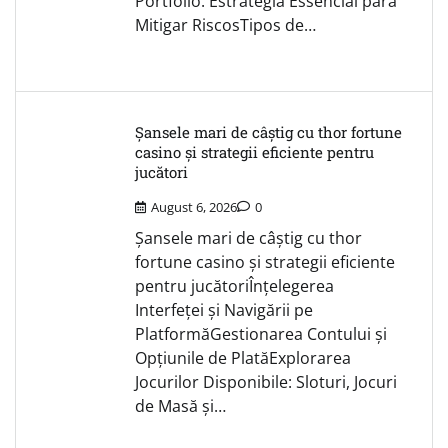
Portfólio: Estratégia Essencial para
Mitigar RiscosTipos de…
Șansele mari de câștig cu thor fortune
casino și strategii eficiente pentru
jucători
August 6, 2026
0
Șansele mari de câștig cu thor
fortune casino și strategii eficiente
pentru jucătoriÎnțelegerea
Interfeței și Navigării pe
PlatformăGestionarea Contului și
Opțiunile de PlatăExplorarea
Jocurilor Disponibile: Sloturi, Jocuri
de Masă și…