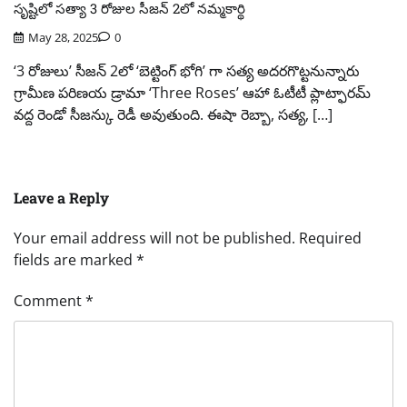
సృష్టిలో సత్యా 3 రోజుల సీజన్ 2లో నమ్మకార్థి
May 28, 2025
0
‘3 రోజులు’ సీజన్ 2లో ‘బెట్టింగ్ భోగి’ గా సత్య అదరగొట్టనున్నారు
గ్రామీణ పరిణయ డ్రామా ‘Three Roses’ ఆహా ఓటీటీ ప్లాట్ఫారమ్
వద్ద రెండో సీజన్కు రెడీ అవుతుంది. ఈషా రెబ్బా, సత్య, […]
Leave a Reply
Your email address will not be published.
Required
fields are marked
*
Comment
*