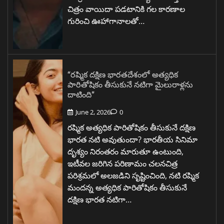
చిత్రం వాయిదా పడటానికి గల కారణాల
గురించి ఊహాగానాలతో…
“రష్మిక దక్షిణ భారతదేశంలో అత్యధిక
పారితోషికం తీసుకునే నటిగా మైలురాళ్లను
దాటింది”
June 2, 2026
0
రష్మిక అత్యధిక పారితోషికం తీసుకునే దక్షిణ
భారత నటి అవుతుందా? భారతీయ సినిమా
దృశ్యం నిరంతరం మారుతూ ఉంటుంది,
ఇటీవల జరిగిన పరిణామం చలనచిత్ర
పరిశ్రమలో అలజడిని సృష్టించింది, నటి రష్మిక
మందన్న అత్యధిక పారితోషికం తీసుకునే
దక్షిణ భారత నటిగా…