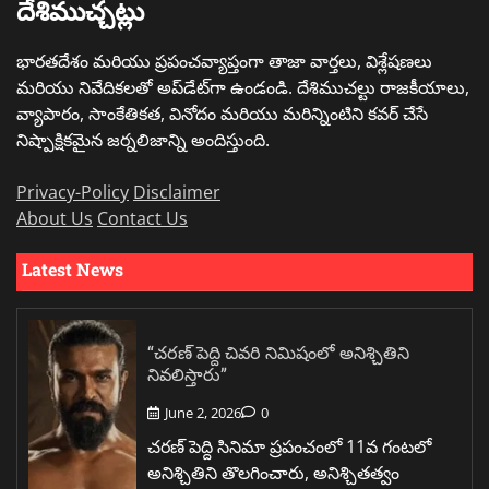
దేశిముచ్చట్లు
భారతదేశం మరియు ప్రపంచవ్యాప్తంగా తాజా వార్తలు, విశ్లేషణలు
మరియు నివేదికలతో అప్‌డేట్‌గా ఉండండి. దేశిముచల్టు రాజకీయాలు,
వ్యాపారం, సాంకేతికత, వినోదం మరియు మరిన్నింటిని కవర్ చేసే
నిష్పాక్షికమైన జర్నలిజాన్ని అందిస్తుంది.
Privacy-Policy
Disclaimer
About Us
Contact Us
Latest News
“చరణ్ పెద్ది చివరి నిమిషంలో అనిశ్చితిని
నివలిస్తారు”
June 2, 2026
0
చరణ్ పెద్ది సినిమా ప్రపంచంలో 11వ గంటలో
అనిశ్చితిని తొలగించారు, అనిశ్చితత్వం