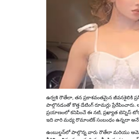
ఉర్వశి రౌతేలా, తన ప్రకాశవంతమైన జీవనశైలికి ప్రసి
పాల్గొనడంతో కొత్త డేటింగ్ రూమర్లు ప్రేరేపించ
ప్రయాణంలో కనిపించే ఈ నటి, ప్రఖ్యాత టెన్నిస
ఇది వారి మధ్య రొమాంటిక్ సంబంధం ఉన్నదా అనే 
ఉంబుల్డన్‌లో పాల్గొన్న వారు రౌతేలా మరియు ఆమ