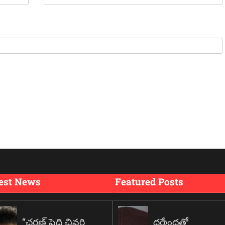
est News
Featured Posts
“చరణ్ పెద్ది చివరి
ధర్మేంద్రతో