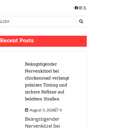
Facebook
Instagram
X
LISH
Recent Posts
Beängstigender
Nervenkitzel bei
chickenroad verlangt
präzises Timing und
sichere Reflexe auf
belebten Straßen
August 5, 2026
0
Beängstigender
Nervenkitzel bei