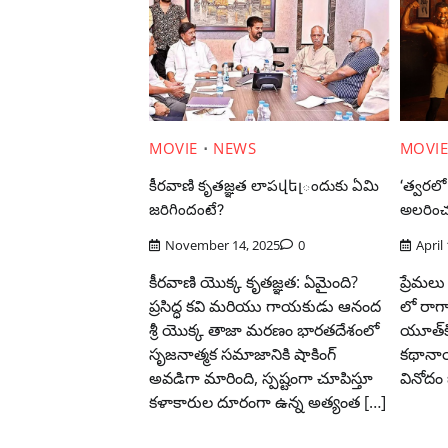
MOVIE
NEWS
MOVI
కీరవాణి కృతజ్ఞత లాపվելందుకు ఏమి
‘త్వరలో 
జరిగిందంటే?
అలరించబో
November 14, 2025
0
April
కీరవాణి యొక్క కృతజ్ఞత: ఏమైంది?
ప్రేమలు
ప్రసిద్ధ కవి మరియు గాయకుడు ఆనంద
లో రాగ
శ్రీ యొక్క తాజా మరణం భారతదేశంలో
యూత్‌క
సృజనాత్మక సమాజానికి షాకింగ్
కథానాయక
అవడిగా మారింది, స్పష్టంగా చూపిస్తూ
వినోదం 
కళాకారుల దూరంగా ఉన్న అత్యంత […]