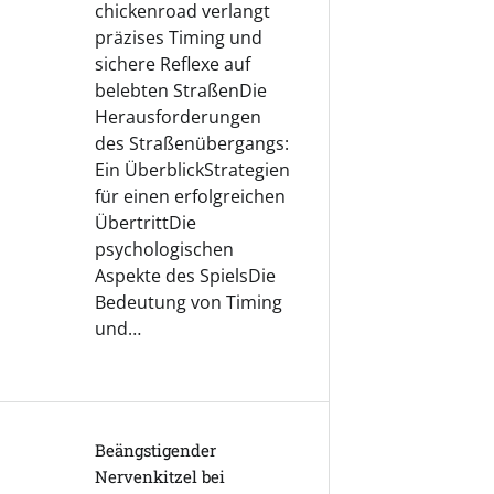
chickenroad verlangt
präzises Timing und
sichere Reflexe auf
belebten StraßenDie
Herausforderungen
des Straßenübergangs:
Ein ÜberblickStrategien
für einen erfolgreichen
ÜbertrittDie
psychologischen
Aspekte des SpielsDie
Bedeutung von Timing
und…
Beängstigender
Nervenkitzel bei