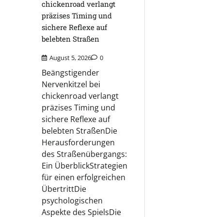
chickenroad verlangt
präzises Timing und
sichere Reflexe auf
belebten Straßen
August 5, 2026
0
Beängstigender
Nervenkitzel bei
chickenroad verlangt
präzises Timing und
sichere Reflexe auf
belebten StraßenDie
Herausforderungen
des Straßenübergangs:
Ein ÜberblickStrategien
für einen erfolgreichen
ÜbertrittDie
psychologischen
Aspekte des SpielsDie