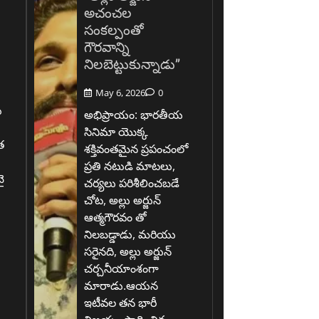
అచంచల
సంకల్పంతో
గౌరవాన్ని
నిలబెట్టుకున్నాడు”
May 6, 2026
0
ు
అభిప్రాయం: భారతీయ
సినిమా యొక్క
త
శక్తివంతమైన ప్రపంచంలో
ప్రతి నటుడి మాటలు,
ై
చర్యలు పరిశీలించబడే
చోట, అల్లు అర్జున్
ఆత్మగౌరవం తో
.
నిలబడ్డాడు, మరియు
సరైనది, అల్లు అర్జున్
చర్చనీయాంశంగా
మారాడు.ఆయన
ఇటీవల తన భారీ