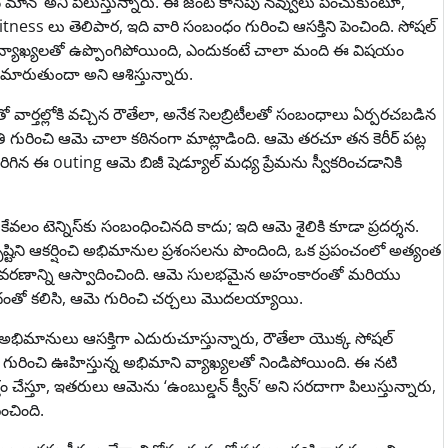
మాన్’ అని పిలుస్తున్నారు. ఈ జంట కాసేపు నవ్వులు పంచుకుంటూ,
tness లు తెలిపార, ఇది వారి సంబంధం గురించి ఆసక్తిని పెంచింది. సోషల్
యాఖ్యలతో ఉప్పొంగిపోయింది, ఎందుకంటే చాలా మంది ఈ విషయం
 మారుతుందా అని ఆశిస్తున్నారు.
ార్తల్లోకి వచ్చిన రౌతేలా, అనేక సెలబ్రిటీలతో సంబంధాలు ఏర్పరచబడిన
థితి గురించి ఆమె చాలా కఠినంగా మాట్లాడింది. ఆమె తరచూ తన కెరీర్ పట్ల
ిగిన ఈ outing ఆమె బిజీ షెడ్యూల్ మధ్య ప్రేమను స్వీకరించడానికి
వలం టెన్నిస్‌కు సంబంధించినది కాదు; ఇది ఆమె శైలికి కూడా ప్రదర్శన.
ష్టిని ఆకర్షించి అభిమానుల ప్రశంసలను పొందింది, ఒక ప్రపంచంలో అత్యంత
వాతావరణాన్ని ఆస్వాదించింది. ఆమె సులభమైన అహంకారంతో మరియు
దంతో కలిసి, ఆమె గురించి చర్చలు మొదలయ్యాయి.
సం అభిమానులు ఆసక్తిగా ఎదురుచూస్తున్నారు, రౌతేలా యొక్క సోషల్
తి గురించి ఊహిస్తున్న అభిమాని వ్యాఖ్యలతో నిండిపోయింది. ఈ నటి
 చేస్తూ, ఇతరులు ఆమెను ‘ఉంబుల్డన్ క్వీన్’ అని సరదాగా పిలుస్తున్నారు,
ంచింది.