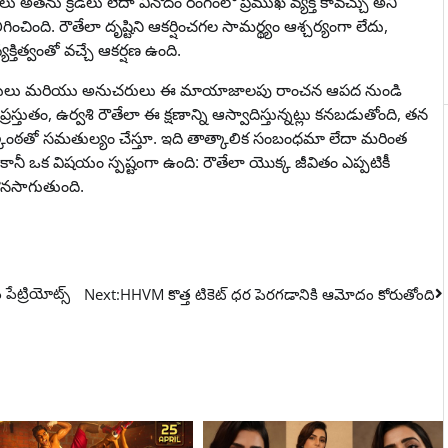
ాలు అతను క్రీడలు లేదా వినోదం రంగంలో ప్రముఖ వ్యక్తి కావచ్చు అని
ిగించింది. రౌతేలా దృష్టిని ఆకర్షించగల సామర్థ్యం ఆశ్చర్యంగా లేదు,
్తిత్వంతో వచ్చే ఆకర్షణ ఉంది.
ిమానులు మరియు అనుచరులు ఈ మాయాజాలపు రాంచన ఆపద నుండి
రస్తుతం, ఉర్వశి రౌతేలా ఈ క్షణాన్ని ఆస్వాదిస్తున్నట్లు కనబడుతోంది, తన
ఉత్కంఠతో సమతుల్యం చేస్తూ. ఇది తాత్కాలిక సంబంధమా లేదా మరింత
ానీ ఒక విషయం స్పష్టంగా ఉంది: రౌతేలా యొక్క జీవితం ఎప్పటికీ
ొనసాగుతుంది.
పేట్రియోట్స్
Next:
HHVM కొత్త టికెట్ ధర పెరగడానికి ఆమోదం కోరుతోంది