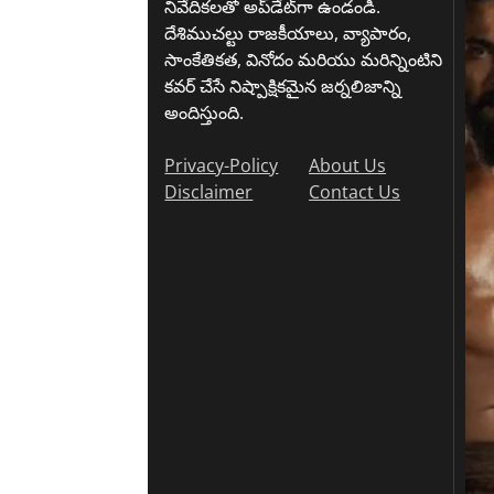
నివేదికలతో అప్‌డేట్‌గా ఉండండి.
దేశిముచల్టు రాజకీయాలు, వ్యాపారం,
సాంకేతికత, వినోదం మరియు మరిన్నింటిని
కవర్ చేసే నిష్పాక్షికమైన జర్నలిజాన్ని
అందిస్తుంది.
Privacy-Policy
About Us
Disclaimer
Contact Us