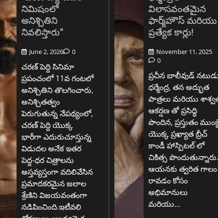
నిమిషంలో
విలాసవంతమైన
అనిశ్చితిని
ఫార్మ్‌హౌస్ మరియు
నివలిస్తారు”
ప్రత్యేక కార్లు!
June 2, 2026
0
November 11, 2025
0
చరణ్ పెద్ది సినిమా
ప్రచీన బాలీవుడ్ నటుడ
ప్రపంచంలో 11వ గంటలో
ధర్మేంద్ర, తన అద్భుత
అనిశ్చితిని తొలగించారు,
పాత్రలు మరియు శాశ్వ
అనిశ్చితత్వం
ఆకర్షణ తో ప్రసిద్ధి
పెరుగుతున్న నేపథ్యంలో,
పొందిన, ప్రస్తుతం ముంబ
చరణ్ పెద్ది యొక్క
యొక్క ప్రఖ్యాత బ్రీచ్
భారీగా ఎదురుచూస్తున్న
కాండీ హాస్పిటల్ లో
విడుదల అనేక ఇతర
చికిత్స పొందుతున్నారు
పెద్ద-ధర చిత్రాలను
ఆయనకు త్వరిత గాలం
అస్తవ్యస్తంగా వదిలివేసిన
రావడం కోసం
ప్రమాదకరమైన జలాల
అభిమానులు
శ్రేణిని విజయవంతంగా
మరియు…
నడిపించింది.ఇటీవలి