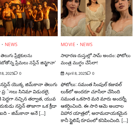
E
NEWS
MOVIE
NEWS
తెలుగు ప్రేక్షకులను
సాధారణ దుస్తుల్లో సామ్‌ అందం: ఫోటోలు
తోన్న ప్రేమలు నస్లేన్ జిమ్ఖానా’
మంత్ర ముగ్ధం చేసేలా!
 18, 2025
0
April 8, 2025
0
 నస్లెన్ యొక్క జిమ్‌కానా తెలుగు
ఫోటోలు: సమంత సింపుల్ కజువల్
ా ప్రેમలు సినిమా విడుదలై,
లుక్‌లో అందరూ చూసేలా చేసింది
ి పెద్దగా నచ్చిన తర్వాత, యువ
సమంత ఒకసారి మరి మారు అందర్నీ
ుడు నస్లెన్ తాజాగా ఒక క్రీడా
ఆకర్షించింది. ఈ సారి ఆమె అందాల
ఐది – జిమ్‌కానా అనే […]
విహార యాత్రలో, అరామదాయకమైన
కానీ స్టైలిష్ రూపంలో కనిపించింది. […]