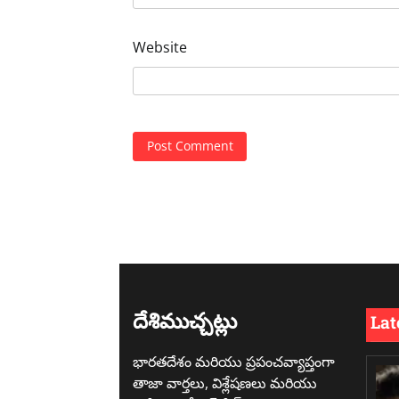
Website
దేశిముచ్చట్లు
Lat
భారతదేశం మరియు ప్రపంచవ్యాప్తంగా
తాజా వార్తలు, విశ్లేషణలు మరియు