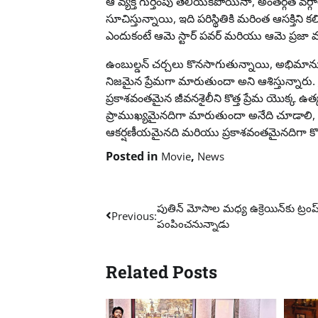
ఆ వ్యక్తి గుర్తింపు తెలియకపోయినా, అంతర్గత వర్గ
సూచిస్తున్నాయి, ఇది పరిస్థితికి మరింత ఆసక్తిని కల
ఎందుకంటే ఆమె స్టార్ పవర్ మరియు ఆమె ప్రజా వ్యక
ఉంబుల్డన్ చర్చలు కొనసాగుతున్నాయి, అభ
నిజమైన ప్రేమగా మారుతుందా అని ఆశిస్తున్నారు. ప్
ప్రకాశవంతమైన జీవనశైలీని కొత్త ప్రేమ యొక్క 
ప్రాముఖ్యమైనదిగా మారుతుందా అనేది చూడాలి, క
ఆకర్షణీయమైనది మరియు ప్రకాశవంతమైనదిగా క
Posted in
,
Movie
News
Post
పుతిన్ మోసాల మధ్య ఉక్రెయిన్‌కు ట్రంప్ 
Previous:
పంపించనున్నాడు
navigation
Related Posts