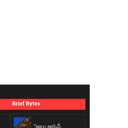
Brief Bytes
“అల్లు అర్జున్