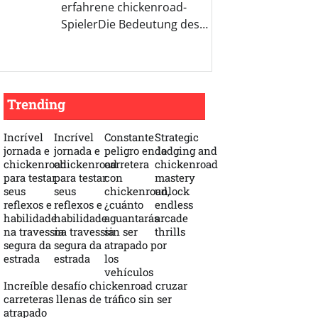
erfahrene chickenroad-
SpielerDie Bedeutung des…
Trending
Incrível
Incrível
Constante
Strategic
jornada e
jornada e
peligro en la
dodging and
chickenroad
chickenroad
carretera
chickenroad
para testar
para testar
con
mastery
seus
seus
chickenroad,
unlock
reflexos e
reflexos e
¿cuánto
endless
habilidade
habilidade
aguantarás
arcade
na travessia
na travessia
sin ser
thrills
segura da
segura da
atrapado por
estrada
estrada
los
vehículos
Increíble desafío chickenroad cruzar
carreteras llenas de tráfico sin ser
atrapado