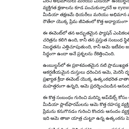
వీరిని అభిమానులు మరియు మీడియా ‘ఉంబుల్డన్ 
వ్యక్తిగత క్షణాలను కూడ పంచుకున్నారనే అ eyewi
మీడియా తక్షణమే థియరీలు మరియు అభిమాన వ్
రౌతేలా యొక్క ప్రేమ జీవితంలో కొత్త అధ్యాయంగా
ఈ ఈవెంట్‌లో తన అద్భుతమైన ఫ్యాషన్ ఎంపికలతో వ
చరిత్రను కలిగి ఉంది, కానీ తన ప్రస్తుత సంబంధ స్
నిబద్ధతను ఎత్తిచూపుతుంది, కానీ ఆమె ఇటీవల జర
సిద్ధంగా ఉందా అనే ప్రశ్నలను రేకెత్తించింది.
ఉంబుల్డన్‌లో ఈ ప్రకాశవంతమైన నటి ప్రాముఖ్యత కే
ఆకర్షణీయమైన దుస్తులు ధరించిన ఆమె, మెరిసే దృ
ప్రఖ్యాత క్రీడా ఈవెంట్ యొక్క ఉత్కంఠభరిత 
మహత్తరంగా ఉన్నది, ఆమె ప్రదర్శించబడిన ఆనం
ఈ కొత్త సంబంధం గురించి మరిన్ని అప్‌డేట్స్ కో
మీడియా ప్లాట్‌ఫారమ్‌లను ఆమె కొత్త రహస్య వ్యక్
ప్రేమను కనుగొనడం గురించి కొందరు ఆనందం వ్యక్తం
ఇది ఆమె తాజా యాత్ర చుట్టూ ఉన్న ఉత్కంఠను పె