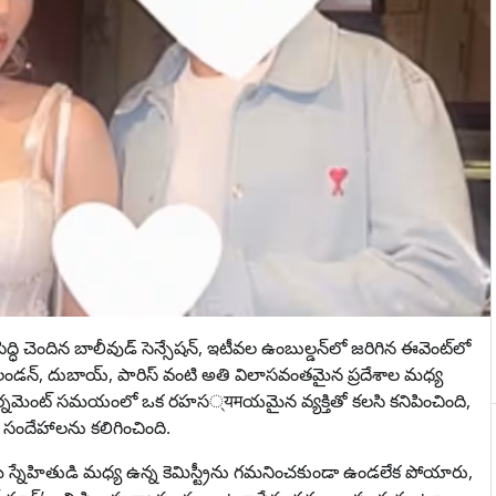
ద్ధి చెందిన బాలీవుడ్ సెన్సేషన్, ఇటీవల ఉంబుల్డన్‌లో జరిగిన ఈవెంట్‌లో
ారు. లండన్, దుబాయ్, పారిస్ వంటి అతి విలాసవంతమైన ప్రదేశాల మధ్య
్ టోర్నమెంట్ సమయంలో ఒక రహస्यमయమైన వ్యక్తితో కలసి కనిపించింది,
సందేహాలను కలిగించింది.
ె స్నేహితుడి మధ్య ఉన్న కెమిస్ట్రీను గమనించకుండా ఉండలేక పోయారు,