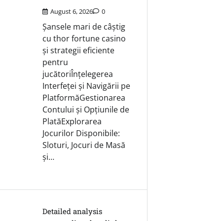
August 6, 2026
0
Șansele mari de câștig
cu thor fortune casino
și strategii eficiente
pentru
jucătoriÎnțelegerea
Interfeței și Navigării pe
PlatformăGestionarea
Contului și Opțiunile de
PlatăExplorarea
Jocurilor Disponibile:
Sloturi, Jocuri de Masă
și…
Detailed analysis