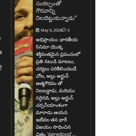
సంకల్పంతో
గౌరవాన్ని
నిలబెట్టుకున్నాడు”
May 6, 2026
0
ు
అభిప్రాయం: భారతీయ
సినిమా యొక్క
త
శక్తివంతమైన ప్రపంచంలో
ప్రతి నటుడి మాటలు,
ై
చర్యలు పరిశీలించబడే
చోట, అల్లు అర్జున్
ఆత్మగౌరవం తో
.
నిలబడ్డాడు, మరియు
సరైనది, అల్లు అర్జున్
చర్చనీయాంశంగా
మారాడు.ఆయన
ఇటీవల తన భారీ
విజయం సాధించిన
చిత్రం 'సeredood'…