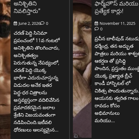
అనిశ్చితిని
ఫార్మ్‌హౌస్ మరియు
నివలిస్తారు”
ప్రత్యేక కార్లు!
June 2, 2026
0
November 11, 2025
0
చరణ్ పెద్ది సినిమా
ప్రచీన బాలీవుడ్ నటుడ
ప్రపంచంలో 11వ గంటలో
ధర్మేంద్ర, తన అద్భుత
అనిశ్చితిని తొలగించారు,
పాత్రలు మరియు శాశ్వ
అనిశ్చితత్వం
ఆకర్షణ తో ప్రసిద్ధి
పెరుగుతున్న నేపథ్యంలో,
పొందిన, ప్రస్తుతం ముంబ
చరణ్ పెద్ది యొక్క
యొక్క ప్రఖ్యాత బ్రీచ్
భారీగా ఎదురుచూస్తున్న
కాండీ హాస్పిటల్ లో
విడుదల అనేక ఇతర
చికిత్స పొందుతున్నారు
పెద్ద-ధర చిత్రాలను
ఆయనకు త్వరిత గాలం
అస్తవ్యస్తంగా వదిలివేసిన
రావడం కోసం
ప్రమాదకరమైన జలాల
అభిమానులు
శ్రేణిని విజయవంతంగా
మరియు…
నడిపించింది.ఇటీవలి
ధోరణులు ఆలస్యమైన…