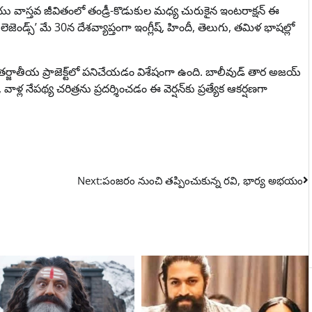
 వాస్తవ జీవితంలో తండ్రీ-కొడుకుల మధ్య చురుకైన ఇంటరాక్షన్ ఈ
: లెజెండ్స్’ మే 30న దేశవ్యాప్తంగా ఇంగ్లీష్, హిందీ, తెలుగు, తమిళ భాషల్లో
అంతర్జాతీయ ప్రాజెక్ట్‌లో పనిచేయడం విశేషంగా ఉంది. బాలీవుడ్ తార అజయ్
్ల నేపథ్య చరిత్రను ప్రదర్శించడం ఈ వెర్షన్‌కు ప్రత్యేక ఆకర్షణగా
Next:
పంజరం నుంచి తప్పించుకున్న రవి, భార్య అభయం