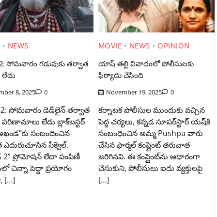
E
NEWS
MOVIE
NEWS
OPINION
: సోమవారం గడువుకు తర్వాత
యాష్‌ తల్లి వివాదంలో పోలీసులకు
 లేదు
ఫిర్యాదు చేసింది
mber 8, 2025
0
November 19, 2025
0
: సోమవారం డెడ్‌లైన్ తర్వాత
కర్నాటక పోలీసుల ముందుకు వచ్చిన
పరిణామాలు లేదు బ్లాక్‌బస్టర్
పెద్ద చర్యలు, కన్నడ సూపర్‌స్టార్ యష్‌కి
 “అఖండ”కు సంబందించిన
సంబంధించిన అమ్మ Pushpa వారు
 ఎదురుచూసిన సీక్వెల్,
చేసిన ఫార్మల్ కంప్లైంట్ తరువాత
2” ప్రోమోషన్ లేదా పంపిణీ
జరిగినవి. ఈ కంప్లైంట్‌ను ఆధారంగా
 చిన్నా పెద్దా ప్రయోగం
చేసుకుని, పోలీసులు ఐదు వ్యక్తులపై
, […]
[…]