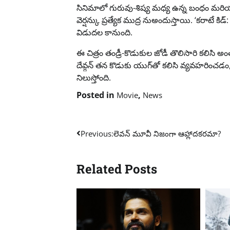
సినిమాలో గురువు-శిష్య మధ్య ఉన్న బంధం మరియు
వెర్షన్కు ప్రత్యేక ముద్ర నుఅందుస్తాయి. ‘కరాటే కిడ్
విడుదల కానుంది.
ఈ చిత్రం తండ్రీ-కొడుకుల జోడీ తొలిసారి కలిసి 
దేవ్గన్ తన కొడుకు యుగ్‌తో కలిసి వ్యవహరించడం, వాళ
నిలుస్తోంది.
Posted in
,
Movie
News
Post
Previous:
లెవన్ మూవీ నిజంగా ఆహ్లాదకరమా?
navigation
Related Posts