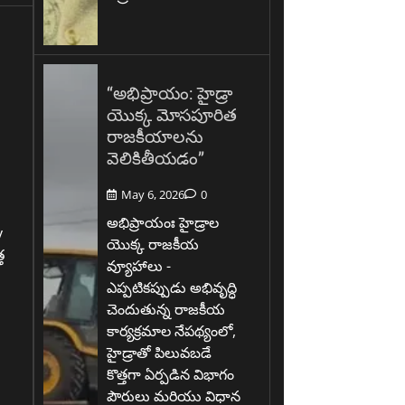
“అభిప్రాయం: హైడ్రా
యొక్క మోసపూరిత
రాజకీయాలను
వెలికితీయడం”
May 6, 2026
0
అభిప్రాయంః హైడ్రాల
y
యొక్క రాజకీయ
త
వ్యూహాలు -
ఎప్పటికప్పుడు అభివృద్ధి
చెందుతున్న రాజకీయ
కార్యక్రమాల నేపథ్యంలో,
హైడ్రాతో పిలువబడే
కొత్తగా ఏర్పడిన విభాగం
పౌరులు మరియు విధాన