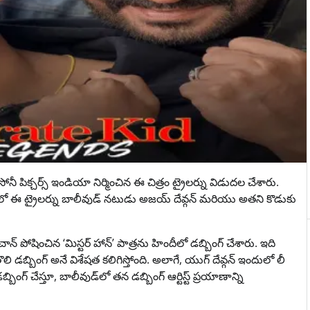
 సోనీ పిక్చర్స్ ఇండియా నిర్మించిన ఈ చిత్రం ట్రైలర్ను విడుదల చేశారు.
క్రమంలో ఈ ట్రైలర్ను బాలీవుడ్ నటుడు అజయ్ దేవ్గన్ మరియు అతని కొడుకు
చాన్ పోషించిన ‘మిస్టర్ హాన్’ పాత్రను హిందీలో డబ్బింగ్ చేశారు. ఇది
డబ్బింగ్ అనే విశేషత కలిగిస్తోంది. అలాగే, యుగ్ దేవ్గన్ ఇందులో లీ
్బింగ్ చేస్తూ, బాలీవుడ్‌లో తన డబ్బింగ్ ఆర్టిస్ట్ ప్రయాణాన్ని