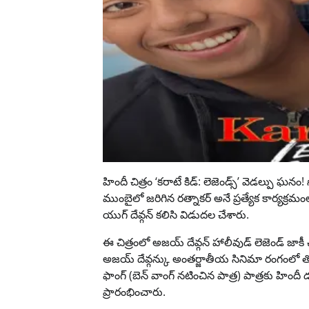
హిందీ చిత్రం ‘కరాటే కిడ్: లెజెండ్స్’ వెడల్పు ఘనం!
ముంబైలో జరిగిన ర‌త్నాకర్‌ అనే ప్రత్యేక కార్య
యుగ్ దేవ్గన్ కలిసి విడుదల చేశారు.
ఈ చిత్రంలో అజయ్ దేవ్గన్ హాలీవుడ్ లెజెండ్‌ జాకీ 
అజయ్ దేవ్గన్కు అంతర్జాతీయ సినిమా రంగంలో తొలి 
ఫాంగ్ (బెన్ వాంగ్ నటించిన పాత్ర) పాత్రకు హిందీ డబ
ప్రారంభించారు.