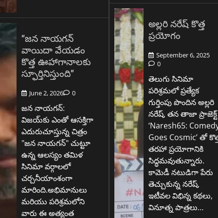
అల్లరి నరేష్ కొత్త
ప్రయోగం
“జన నాయగన్
వాయిదా వేయడం
September 6, 2025
కొత్త ఊహాగానాలకు
0
స్ఫూర్తినిస్తుంది”
తెలుగు సినిమా
పరిశ్రమలో ప్రత్యేక
June 2, 2026
0
గుర్తింపు పొందిన అల్లరి
జన నాయగన్:
నరేష్, తన తాజా ప్రాజెక్ట్
విజయ్‌కు ఎంతో ఆసక్తిగా
‘Naresh65: Comed
ఎదురుచూస్తున్న చిత్రం
Goes Cosmic’ తో కొత్
"జన నాయగన్" చుట్టూ
తరహా ప్రయోగానికి
ఉన్న ఆలస్యం తమిళ
సిద్ధమవుతున్నారు.
సినిమా వర్గాలలో
కామెడీ నటుడిగా పేరు
చర్చనీయాంశంగా
తెచ్చుకున్న నరేష్,
మారింది.అభిమానులు
ఇటీవల విభిన్న కథలు,
మరియు పరిశ్రమలోని
వినూత్న పాత్రలు…
వారు ఈ అత్యంత