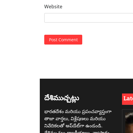
Website
దేశిముచ్చట్లు
Lat
భారతదేశం మరియు ప్రపంచవ్యాప్తంగా
తాజా వార్తలు, విశ్లేషణలు మరియు
నివేదికలతో అప్‌డేట్‌గా ఉండండి.
దేశిముచల్టు రాజకీయాలు, వ్యాపారం,