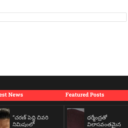
est News
Featured Posts
“చరణ్ పెద్ది చివరి
ధర్మేంద్రతో
నిమిషంలో
విలాసవంతమైన