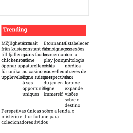
Trending
Möjligheterna
Lattrait
Étonnants
Estabelecer
från kusten
constant des
témoignages
conexões
till fjällen via
gains faciles
concernant
com a
chickenroad
mène
play jonny
mitologia
öppnar upp
naturellement
et les
nórdica
för unika
au casino en
nouvelles
através de
upplevelser
ligne suisse et
perspectives
thor
à ses
du jeu en
fortune
opportunités
ligne
expande
uniques
immersif
visões
sobre o
destino
Perspetivas únicas sobre a lenda, o
mistério e thor fortune para
colecionadores ávidos