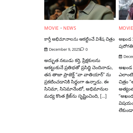
MOVIE
NEWS
MOVI
కార్తీ అభిమానాలను ఆకట్టించే విశేష చిత్రం
అఖండ 2
పురోగతి
December 9, 2025
0
Dece
అద్భుత నటుడు కర్తి, ప్రేక్షకులను
ఆకట్టుకునే ప్రతిభతో ప్రసిద్ధి చెందినాడు,
అఖండ 2
తన తాజా ప్రాజెక్ట్ “వా వాతియార్” ను
ఎలాంటి 
ప్రకటించడానికి సిద్ధంగా ఉన్నాడు. ఈ
చిత్రం
సినిమా, సినిమానేంటో, అభిమానుల
అత్యంత
మధ్య కొంత క్రేజ్‌ను సృష్టించింది, […]
“అఖండ 
విషయంలో
లేకుండా