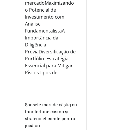
mercadoMaximizando
o Potencial de
Investimento com
Análise
FundamentalistaA
Importância da
Diligência
PréviaDiversificação de
Portfólio: Estratégia
Essencial para Mitigar
RiscosTipos de…
Șansele mari de câștig cu
thor fortune casino și
strategii eficiente pentru
jucători