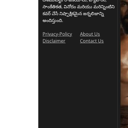
సాంకేతికత, వినోదం మరియు మరిన్నింటిని
కవర్ చేసే నిష్పాక్షికమైన జర్నలిజాన్ని
అందిస్తుంది.
Privacy-Policy
About Us
Disclaimer
Contact Us