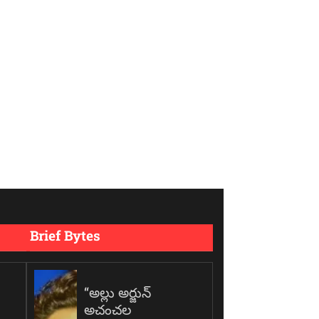
Brief Bytes
“అల్లు అర్జున్
అచంచల