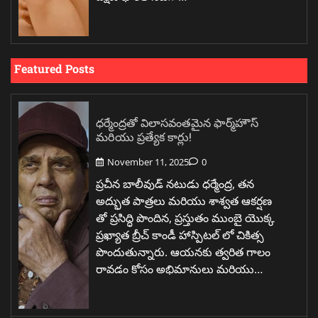
Featured Posts
ధర్మేంద్రతో విలాసవంతమైన ఫార్మ్‌హౌస్
మరియు ప్రత్యేక కార్లు!
November 11, 2025
0
ప్రచీన బాలీవుడ్ నటుడు ధర్మేంద్ర, తన
అద్భుత పాత్రలు మరియు శాశ్వత ఆకర్షణ
తో ప్రసిద్ధి పొందిన, ప్రస్తుతం ముంబై యొక్క
ప్రఖ్యాత బ్రీచ్ కాండీ హాస్పిటల్ లో చికిత్స
పొందుతున్నారు. ఆయనకు త్వరిత గాలం
రావడం కోసం అభిమానులు మరియు…