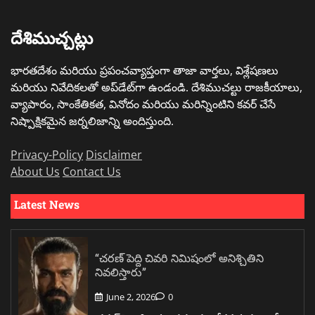
దేశిముచ్చట్లు
భారతదేశం మరియు ప్రపంచవ్యాప్తంగా తాజా వార్తలు, విశ్లేషణలు
మరియు నివేదికలతో అప్‌డేట్‌గా ఉండండి. దేశిముచల్టు రాజకీయాలు,
వ్యాపారం, సాంకేతికత, వినోదం మరియు మరిన్నింటిని కవర్ చేసే
నిష్పాక్షికమైన జర్నలిజాన్ని అందిస్తుంది.
Privacy-Policy
Disclaimer
About Us
Contact Us
Latest News
“చరణ్ పెద్ది చివరి నిమిషంలో అనిశ్చితిని
నివలిస్తారు”
June 2, 2026
0