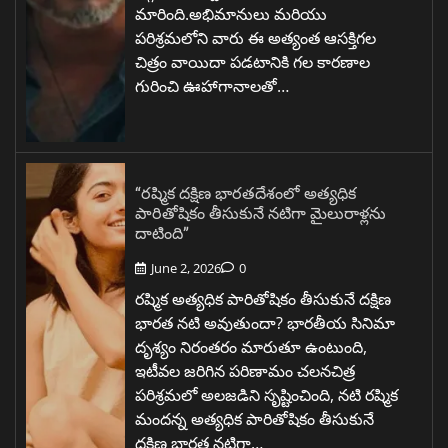
మారింది.అభిమానులు మరియు
పరిశ్రమలోని వారు ఈ అత్యంత ఆసక్తిగల
చిత్రం వాయిదా పడటానికి గల కారణాల
గురించి ఊహాగానాలతో…
“రష్మిక దక్షిణ భారతదేశంలో అత్యధిక
పారితోషికం తీసుకునే నటిగా మైలురాళ్లను
దాటింది”
June 2, 2026
0
రష్మిక అత్యధిక పారితోషికం తీసుకునే దక్షిణ
భారత నటి అవుతుందా? భారతీయ సినిమా
దృశ్యం నిరంతరం మారుతూ ఉంటుంది,
ఇటీవల జరిగిన పరిణామం చలనచిత్ర
పరిశ్రమలో అలజడిని సృష్టించింది, నటి రష్మిక
మందన్న అత్యధిక పారితోషికం తీసుకునే
దక్షిణ భారత నటిగా…