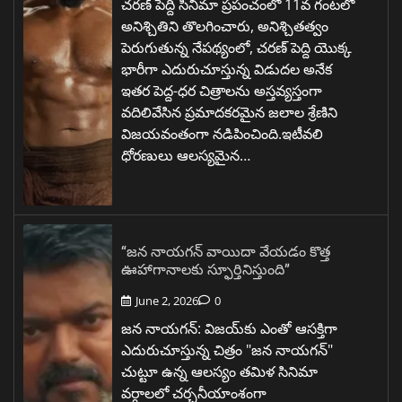
చరణ్ పెద్ది సినిమా ప్రపంచంలో 11వ గంటలో
అనిశ్చితిని తొలగించారు, అనిశ్చితత్వం
పెరుగుతున్న నేపథ్యంలో, చరణ్ పెద్ది యొక్క
భారీగా ఎదురుచూస్తున్న విడుదల అనేక
ఇతర పెద్ద-ధర చిత్రాలను అస్తవ్యస్తంగా
వదిలివేసిన ప్రమాదకరమైన జలాల శ్రేణిని
విజయవంతంగా నడిపించింది.ఇటీవలి
ధోరణులు ఆలస్యమైన…
“జన నాయగన్ వాయిదా వేయడం కొత్త
ఊహాగానాలకు స్ఫూర్తినిస్తుంది”
June 2, 2026
0
జన నాయగన్: విజయ్‌కు ఎంతో ఆసక్తిగా
ఎదురుచూస్తున్న చిత్రం "జన నాయగన్"
చుట్టూ ఉన్న ఆలస్యం తమిళ సినిమా
వర్గాలలో చర్చనీయాంశంగా