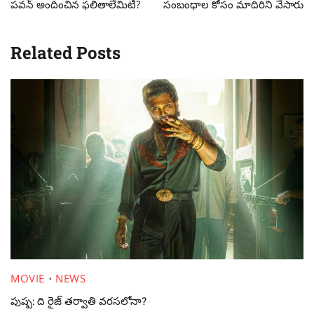
పవన్ అందించిన ఫలితాలేమిటి?
సంబంధాల కోసం మాదిరిని వేసారు
Related Posts
MOVIE
NEWS
పుష్ప: ది రైజ్ తర్వాతి వరసలోనా?