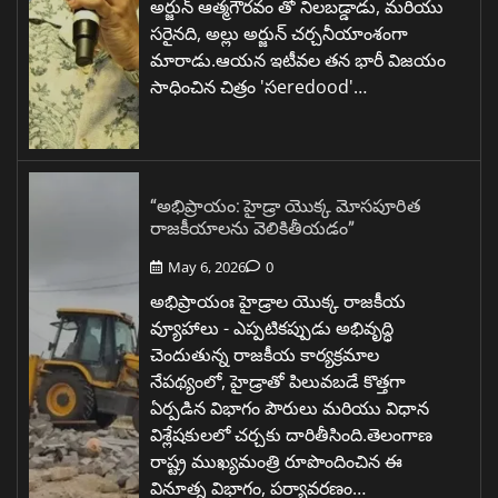
అర్జున్ ఆత్మగౌరవం తో నిలబడ్డాడు, మరియు
సరైనది, అల్లు అర్జున్ చర్చనీయాంశంగా
మారాడు.ఆయన ఇటీవల తన భారీ విజయం
సాధించిన చిత్రం 'సeredood'…
“అభిప్రాయం: హైడ్రా యొక్క మోసపూరిత
రాజకీయాలను వెలికితీయడం”
May 6, 2026
0
అభిప్రాయంః హైడ్రాల యొక్క రాజకీయ
వ్యూహాలు - ఎప్పటికప్పుడు అభివృద్ధి
చెందుతున్న రాజకీయ కార్యక్రమాల
నేపథ్యంలో, హైడ్రాతో పిలువబడే కొత్తగా
ఏర్పడిన విభాగం పౌరులు మరియు విధాన
విశ్లేషకులలో చర్చకు దారితీసింది.తెలంగాణ
రాష్ట్ర ముఖ్యమంత్రి రూపొందించిన ఈ
వినూత్న విభాగం, పర్యావరణం…