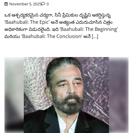
November 5, 2025
0
ఒక ఆశ్చర్యకరమైన చర్యగా, సినీ ప్రేమికుల దృష్టిని ఆకర్షిస్తున్న
‘Baahubali: The Epic’ అనే అత్యంత ఎదురుచూసిన చిత్రం
అధికారికంగా విడుదలైంది. ఇది ‘Baahubali: The Beginning’
మరియు ‘Baahubali: The Conclusion’ అనే […]