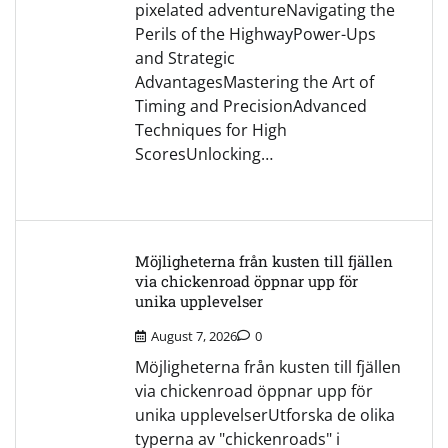
pixelated adventureNavigating the
Perils of the HighwayPower-Ups
and Strategic
AdvantagesMastering the Art of
Timing and PrecisionAdvanced
Techniques for High
ScoresUnlocking…
Möjligheterna från kusten till fjällen
via chickenroad öppnar upp för
unika upplevelser
August 7, 2026
0
Möjligheterna från kusten till fjällen
via chickenroad öppnar upp för
unika upplevelserUtforska de olika
typerna av "chickenroads" i