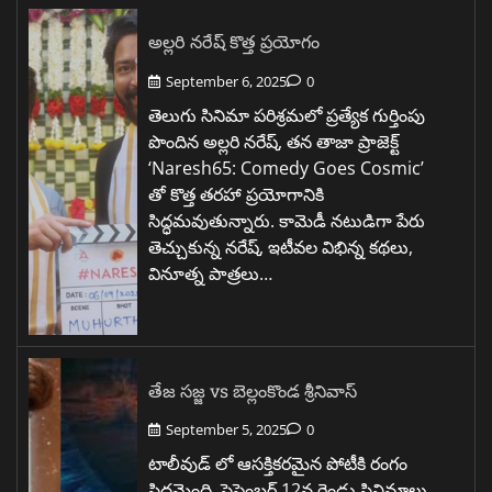
అల్లరి నరేష్ కొత్త ప్రయోగం
September 6, 2025
0
తెలుగు సినిమా పరిశ్రమలో ప్రత్యేక గుర్తింపు
పొందిన అల్లరి నరేష్, తన తాజా ప్రాజెక్ట్
‘Naresh65: Comedy Goes Cosmic’
తో కొత్త తరహా ప్రయోగానికి
సిద్ధమవుతున్నారు. కామెడీ నటుడిగా పేరు
తెచ్చుకున్న నరేష్, ఇటీవల విభిన్న కథలు,
వినూత్న పాత్రలు…
తేజ సజ్జ vs బెల్లంకొండ శ్రీనివాస్
September 5, 2025
0
టాలీవుడ్ లో ఆసక్తికరమైన పోటీకి రంగం
సిద్ధమైంది. సెప్టెంబర్ 12న రెండు సినిమాలు