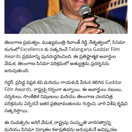
తెలంగాణ ప్రభుత్వం, ముఖ్యమంత్రి రివాంత్ రెడ్డి నేతృత్వంలో, సినిమా
రంగంలో Excellence కు సత్కరించే Telangana Gaddar Film
Awards ప్రథమాన్ని పునరుద్ధరించింది. ఈ ప్రతిష్టాత్మక అవార్డుల
వేడుక, తెలంగాణ సినిమా పరిశ్రమలో అత్యుత్తమ ప్రదర్శనను
జరుపుతుంది.
గద్దర్, ప్రసిద్ధ విప్లవ కవి మరియు గాయకుడి పేరున కలిగిన Gaddar
Film Awards, రాష్ట్రపై గర్వంగా ఉన్నాయి. ఈ అవార్డులు నటులు,
దర్శకులు, సాంకేతిక నిపుణులు మరియు తెలంగాణ చలనచిత్ర
పరిశ్రమను ఏర్పరచే ఇతర ప్రతిభావంతులను గుర్తించి, వారి విశేష కృషిని
సత్కరిస్తాయి.
ఈ సంవత్సరం జరిగే వేడుక, రాష్ట్రపు సంస్కృతి వారసత్వాన్ని
మరియు సినిమా నిర్మాతల కళాప్రతిభను జరుపుకునే ఆవిష్కరణ