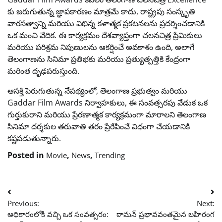
కు జరుగుతున్న జ్ఞాపకారణం మాత్రమే కాదు, రాష్ట్రపు సంస్కృతి
వారసత్వాన్ని మరియు విభిన్న కళాత్మక ప్రకటనలను ప్రదర్శించడానికి
ఒక మంచి వేదిక. ఈ కార్యక్రమం దేశవ్యాప్తంగా చలనచిత్ర ప్రేమికులు
మరియు పరిశ్రమ నిపుణులను ఆకర్షించే అవకాశం ఉంది, అలాగే
తెలంగాణను సినిమా ప్రతిభకు మరియు ప్రత్యుత్పత్తికి కేంద్రంగా
మరింత దృఢపరుస్తుంది.
ఆసక్తి పెరుగుతున్న నేపథ్యంలో, తెలంగాణ ప్రభుత్వం మరియు
Gaddar Film Awards నిర్వాహకులు, ఈ సంవత్సరపు వేడుక ఒక
గుర్తుకురాని మరియు ప్రేరణాత్మక కార్యక్రమంగా మారాలని తెలంగాణ
సినిమా దర్శకుల తరువాతి తరం ప్రేరేపించే విధంగా చేయడానికి
కష్టపడుతున్నారు.
Posted in
,
,
Movie
News
Trending
Post
Previous:
Next:
navigation
అధికారంలోకి వచ్చి ఒక సంవత్సరం:
ఠామన్ ప్రభావవంతమైన బహిరంగ