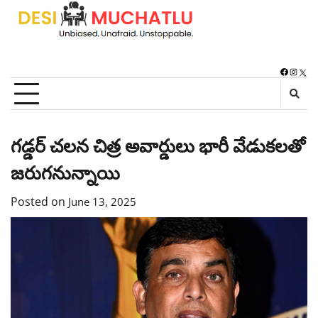
Skip
to
content
Faceboo
Instag
X
గడ్డర్ చలన చిత్ర అవార్డులు భారీ వేడుకలతో
జరుగనున్నాయి
Posted on
June 13, 2025