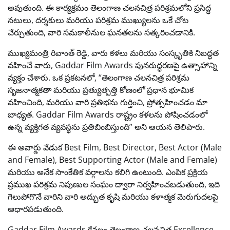
అవుతుంది. ఈ కార్యక్రమం తెలంగాణ చలనచిత్ర పరిశ్రమలోని ప్రసిద్ధ
నటులు, దర్శకులు మరియు పరిశ్రమ ముఖ్యులను ఒకే చోట
చేర్చుతుంది, వారి సమకాలీనుల ఘనతలను సత్కరించడానికి.
ముఖ్యమంత్రి రివాంత్ రెడ్డి, వారు కళలు మరియు సంస్కృతికి నిబద్ధత
వహించే వారు, Gaddar Film Awards పునరుద్ధరణపై ఉత్సాహాన్ని
వ్యక్తం చేశారు. ఒక ప్రకటనలో, “తెలంగాణ చలనచిత్ర పరిశ్రమ
సృజనాత్మకతా మరియు ప్రత్యుత్పత్తి కోణంలో ప్రధాన భూమిక
వహించింది, మరియు వారి ప్రతిభను గుర్తించి, ప్రోత్సహించడం మా
బాధ్యత. Gaddar Film Awards రాష్ట్రం కళలను పోషించడంలో
ఉన్న వ్యక్తిగత వ్యవస్థను ప్రతిబింబిస్తుంది” అని ఆయన తెలిపారు.
ఈ అవార్డు వేడుక Best Film, Best Director, Best Actor (Male
and Female), Best Supporting Actor (Male and Female)
మరియు అనేక సాంకేతిక వర్గాలను కలిగి ఉంటుంది. ఎంపిక ప్రక్రియ
ప్రముఖ పరిశ్రమ నిపుణుల సంఘం ద్వారా నిర్వహించబడుతుంది, ఇది
గెలుపోగొనే వారిని వారి అద్భుత కృషి మరియు కళాత్మక మెరుగుదలపై
ఆధారపడుతుంది.
Gaddar Film Awards కేవలం తెలంగాణ చలనచిత్ర Excellence