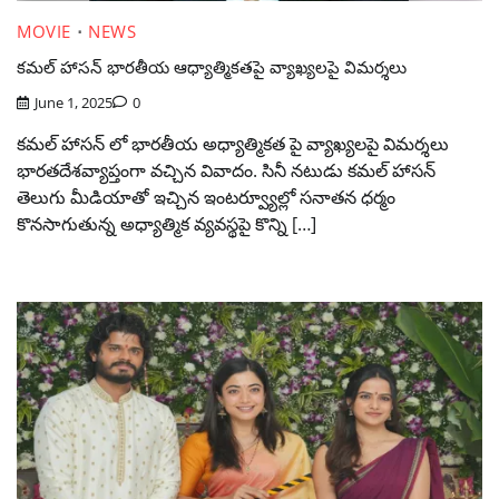
MOVIE
NEWS
కమల్ హాసన్ భారతీయ ఆధ్యాత్మికతపై వ్యాఖ్యలపై విమర్శలు
June 1, 2025
0
కమల్ హాసన్ లో భారతీయ అధ్యాత్మికత పై వ్యాఖ్యలపై విమర్శలు
భారతదేశవ్యాప్తంగా వచ్చిన వివాదం. సినీ నటుడు కమల్ హాసన్
తెలుగు మీడియాతో ఇచ్చిన ఇంటర్వ్యూల్లో సనాతన ధర్మం
కొనసాగుతున్న అధ్యాత్మిక వ్యవస్థపై కొన్ని […]