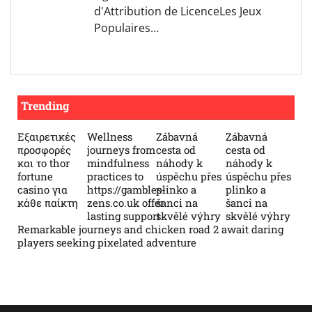
d'Attribution de LicenceLes Jeux
Populaires…
Trending
Εξαιρετικές
Wellness
Zábavná
Zábavná
προσφορές
journeys from
cesta od
cesta od
και το thor
mindfulness
náhody k
náhody k
fortune
practices to
úspěchu přes
úspěchu přes
casino για
https://gambles-
plinko a
plinko a
κάθε παίκτη
zens.co.uk offer
šanci na
šanci na
lasting support
skvělé výhry
skvělé výhry
Remarkable journeys and chicken road 2 await daring
players seeking pixelated adventure