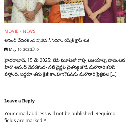
MOVIE
NEWS
ఆనంద్ దేవరకొండ పుతిన సినిమా.. రష్మిక్ క్లాప్ లు!
May 16, 2025
0
హైదరాబాద్, 15 మే 2025: బేబీ మూవీతో గొప్ప విజయాన్ని సాధించిన
హీరో ఆనంద్ దేవరకొండ- నటి వైష్ణవి చైతన్య జోడీ మరోసారి కలిసి
వస్తోంది. ఇద్దరూ తమ క్రేజీ కాంబిനేషన్‌ను మరోసారి ప్రేక్షకుల […]
Leave a Reply
Your email address will not be published.
Required
fields are marked
*