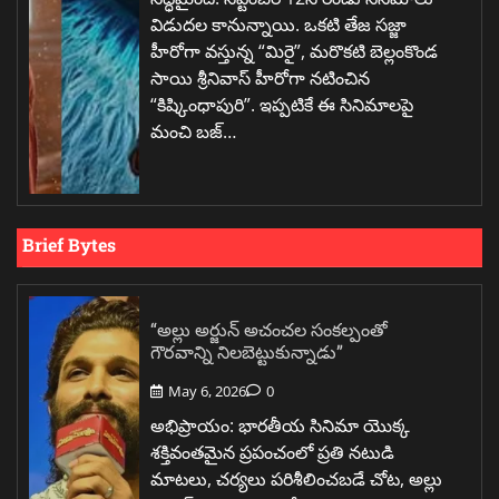
విడుదల కానున్నాయి. ఒకటి తేజ సజ్జా
హీరోగా వస్తున్న “మిరై”, మరొకటి బెల్లంకొండ
సాయి శ్రీనివాస్ హీరోగా నటించిన
“కిష్కింధాపురి”. ఇప్పటికే ఈ సినిమాలపై
మంచి బజ్…
Brief Bytes
“అల్లు అర్జున్ అచంచల సంకల్పంతో
గౌరవాన్ని నిలబెట్టుకున్నాడు”
May 6, 2026
0
అభిప్రాయం: భారతీయ సినిమా యొక్క
శక్తివంతమైన ప్రపంచంలో ప్రతి నటుడి
మాటలు, చర్యలు పరిశీలించబడే చోట, అల్లు