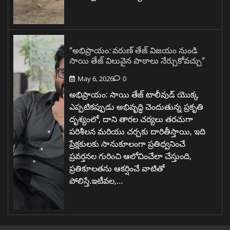
“అభిప్రాయం: వరుణ్ తేజ్ విజయం నుండి
సాయి తేజ్ విలువైన పాఠాలు నేర్చుకోవచ్చు”
May 6, 2026
0
అభిప్రాయం: సాయి తేజ్ టాలీవుడ్ యొక్క
ఎప్పటికప్పుడు అభివృద్ధి చెందుతున్న ప్రకృతి
దృశ్యంలో, దాని తారల చర్యలు తరచుగా
పరిశీలన మరియు చర్చకు దారితీస్తాయి, ఇది
ప్రేక్షకులకు సానుకూలంగా ప్రతిధ్వనించే
ప్రవర్తనల గురించి ఆలోచించేలా చేస్తుంది,
ప్రతికూలతను ఆకర్షించే వాటితో
పోలిస్తే.ఇటీవల,…