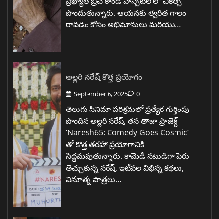
ప్రఖ్యాత బ్రీచ్ కాండీ హాస్పిటల్ లో చికిత్స
పొందుతున్నారు. ఆయనకు త్వరిత గాలం
రావడం కోసం అభిమానులు మరియు…
అల్లరి నరేష్ కొత్త ప్రయోగం
September 6, 2025
0
తెలుగు సినిమా పరిశ్రమలో ప్రత్యేక గుర్తింపు
పొందిన అల్లరి నరేష్, తన తాజా ప్రాజెక్ట్
‘Naresh65: Comedy Goes Cosmic’
తో కొత్త తరహా ప్రయోగానికి
సిద్ధమవుతున్నారు. కామెడీ నటుడిగా పేరు
తెచ్చుకున్న నరేష్, ఇటీవల విభిన్న కథలు,
వినూత్న పాత్రలు…