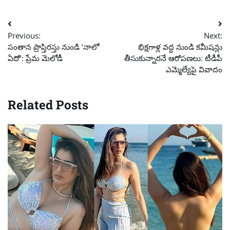
Post
Previous:
Next:
navigation
సంతాన ప్రాప్తిరస్తు నుండి ‘నాలో
భిక్షగాళ్ల వద్ద నుండి కమీషన్లు
ఏదో’: ప్రేమ మెలోడీ
తీసుకున్నారనే ఆరోపణలు: టీడీపీ
ఎమ్మెల్యేపై వివాదం
Related Posts