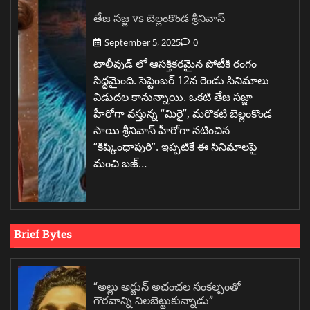
తేజ సజ్జ vs బెల్లంకొండ శ్రీనివాస్
September 5, 2025
0
టాలీవుడ్ లో ఆసక్తికరమైన పోటీకి రంగం
సిద్ధమైంది. సెప్టెంబర్ 12న రెండు సినిమాలు
విడుదల కానున్నాయి. ఒకటి తేజ సజ్జా
హీరోగా వస్తున్న “మిరై”, మరొకటి బెల్లంకొండ
సాయి శ్రీనివాస్ హీరోగా నటించిన
“కిష్కింధాపురి”. ఇప్పటికే ఈ సినిమాలపై
మంచి బజ్…
Brief Bytes
“అల్లు అర్జున్ అచంచల సంకల్పంతో
గౌరవాన్ని నిలబెట్టుకున్నాడు”