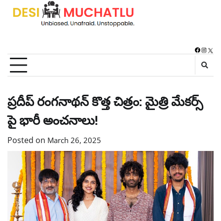
Skip
to
content
Faceboo
Instag
X
ప్రదీప్ రంగనాథన్ కొత్త చిత్రం: మైత్రి మేకర్స్
పై భారీ అంచనాలు!
Posted on
March 26, 2025