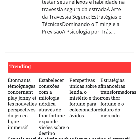
testar seus reflexos e habilidade na
travessia segura da estradaA Arte
da Travessia Segura: Estratégias e
TécnicasDominando o Timing e a
PrevisãoA Psicologia por Trás…
Trending
Étonnants
Estabelecer
Perspetivas
Estratégias
témoignages
conexões
únicas sobre a
financeiras
concernant
com a
lenda, o
transformadoras
play jonny et
mitologia
mistério e thor
com thor
les nouvelles
nórdica
fortune para
fortune e o
perspectives
através de
colecionadores
futuro do
du jeu en
thor fortune
ávidos
mercado
ligne
expande
immersif
visões sobre o
destino
Șansele mari de câștig cu thor fortune casino și strategii