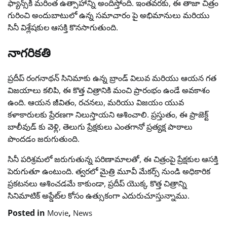
ఫ్యాన్స్‌కి మరింత ఉత్సాహాన్ని అందిస్తోంది. ఇంతవరకు, ఈ తాజా చిత్రం
గురించి అందుబాటులో ఉన్న సమాచారం పై అభిమానులు మరియు
సినీ విశ్లేషకుల ఆసక్తి కొనసాగుతుంది.
నాగరికతి
ప్రదీప్ రంగనాథన్ సినిమాకు ఉన్న బ్రాండ్ విలువ మరియు ఆయన గత
విజయాలు కలిపి, ఈ కొత్త చిత్రానికి మంచి ప్రారంభం ఉండే అవకాశం
ఉంది. ఆయన జీవితం, రచనలు, మరియు విజయం యువ
కళాకారులకు ప్రేరణగా నిలుస్తాయని ఆశించాలి. ప్రస్తుతం, ఈ ప్రాజెక్ట్
బాలీవుడ్ కు వెళ్లి, తెలుగు ప్రేక్షకులు ఎంతగానో ప్రత్యక్ష పాఠాలు
పొందడం జరుగుతుంది.
సినీ పరిశ్రమలో జరుగుతున్న పరిణామాలతో, ఈ చిత్రంపై ప్రేక్షకుల ఆసక్తి
పెరుగుతూ ఉంటుంది. త్వరలో మైత్రి మూవీ మేకర్స్ నుండి అధికారిక
ప్రకటనలు ఆశించడమే కాకుండా, ప్రదీప్ యొక్క కొత్త చిత్రాన్ని
సినిమాటిక్ అప్డేట్‌ల కోసం ఉత్సుకంగా ఎదురుచూస్తున్నాము.
Posted in
,
Movie
News