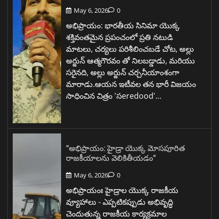
May 6, 2026
0
అభిప్రాయం: భారతీయ సినిమా యొక్క
శక్తివంతమైన ప్రపంచంలో ప్రతి నటుడి
మాటలు, చర్యలు పరిశీలించబడే చోట, అల్లు
అర్జున్ ఆత్మగౌరవం తో నిలబడ్డాడు, మరియు
సరైనది, అల్లు అర్జున్ చర్చనీయాంశంగా
మారాడు.ఆయన ఇటీవల తన భారీ విజయం
సాధించిన చిత్రం 'సeredood'…
“అభిప్రాయం: హైడ్రా యొక్క మోసపూరిత
రాజకీయాలను వెలికితీయడం”
May 6, 2026
0
అభిప్రాయంః హైడ్రాల యొక్క రాజకీయ
వ్యూహాలు - ఎప్పటికప్పుడు అభివృద్ధి
చెందుతున్న రాజకీయ కార్యక్రమాల