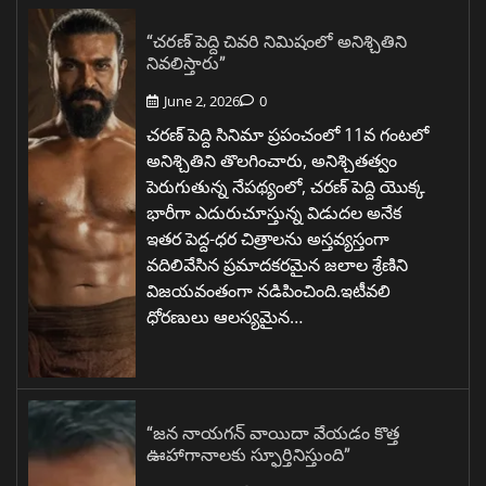
“చరణ్ పెద్ది చివరి నిమిషంలో అనిశ్చితిని
నివలిస్తారు”
June 2, 2026
0
చరణ్ పెద్ది సినిమా ప్రపంచంలో 11వ గంటలో
అనిశ్చితిని తొలగించారు, అనిశ్చితత్వం
పెరుగుతున్న నేపథ్యంలో, చరణ్ పెద్ది యొక్క
భారీగా ఎదురుచూస్తున్న విడుదల అనేక
ఇతర పెద్ద-ధర చిత్రాలను అస్తవ్యస్తంగా
వదిలివేసిన ప్రమాదకరమైన జలాల శ్రేణిని
విజయవంతంగా నడిపించింది.ఇటీవలి
ధోరణులు ఆలస్యమైన…
“జన నాయగన్ వాయిదా వేయడం కొత్త
ఊహాగానాలకు స్ఫూర్తినిస్తుంది”