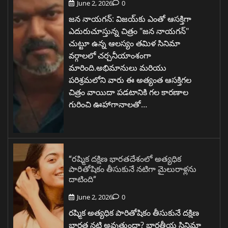
June 2, 2026
0
జన నాయగన్: విజయ్‌కు ఎంతో ఆసక్తిగా
ఎదురుచూస్తున్న చిత్రం "జన నాయగన్"
చుట్టూ ఉన్న ఆలస్యం తమిళ సినిమా
వర్గాలలో చర్చనీయాంశంగా
మారింది.అభిమానులు మరియు
పరిశ్రమలోని వారు ఈ అత్యంత ఆసక్తిగల
చిత్రం వాయిదా పడటానికి గల కారణాల
గురించి ఊహాగానాలతో…
“రష్మిక దక్షిణ భారతదేశంలో అత్యధిక
పారితోషికం తీసుకునే నటిగా మైలురాళ్లను
దాటింది”
June 2, 2026
0
రష్మిక అత్యధిక పారితోషికం తీసుకునే దక్షిణ
భారత నటి అవుతుందా? భారతీయ సినిమా