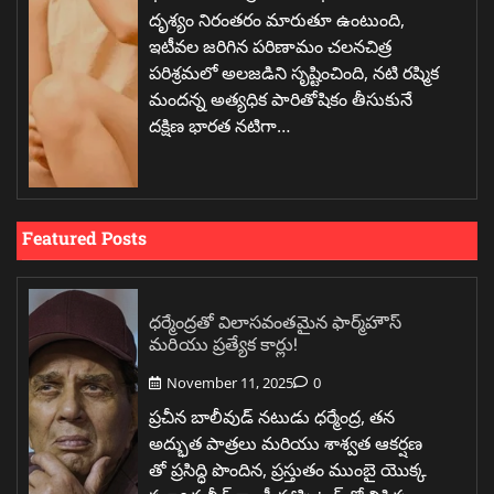
దృశ్యం నిరంతరం మారుతూ ఉంటుంది,
ఇటీవల జరిగిన పరిణామం చలనచిత్ర
పరిశ్రమలో అలజడిని సృష్టించింది, నటి రష్మిక
మందన్న అత్యధిక పారితోషికం తీసుకునే
దక్షిణ భారత నటిగా…
Featured Posts
ధర్మేంద్రతో విలాసవంతమైన ఫార్మ్‌హౌస్
మరియు ప్రత్యేక కార్లు!
November 11, 2025
0
ప్రచీన బాలీవుడ్ నటుడు ధర్మేంద్ర, తన
అద్భుత పాత్రలు మరియు శాశ్వత ఆకర్షణ
తో ప్రసిద్ధి పొందిన, ప్రస్తుతం ముంబై యొక్క