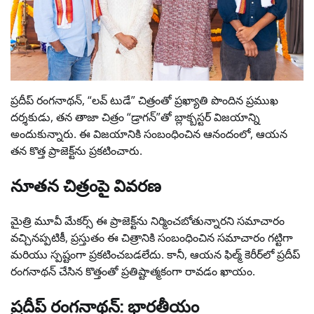
ప్రదీప్ రంగనాథన్, “లవ్ టుడే” చిత్రంతో ప్రఖ్యాతి పొందిన ప్రముఖ
దర్శకుడు, తన తాజా చిత్రం “డ్రాగన్”తో బ్లాక్బస్టర్ విజయాన్ని
అందుకున్నారు. ఈ విజయానికి సంబంధించిన ఆనందంలో, ఆయన
తన కొత్త ప్రాజెక్ట్‌ను ప్రకటించారు.
నూతన చిత్రంపై వివరణ
మైత్రి మూవీ మేకర్స్ ఈ ప్రాజెక్ట్‌ను నిర్మించబోతున్నారని సమాచారం
వచ్చినప్పటికీ, ప్రస్తుతం ఈ చిత్రానికి సంబంధించిన సమాచారం గట్టిగా
మరియు స్పష్టంగా ప్రకటించబడలేదు. కానీ, ఆయన ఫిల్మ్ కెరీర్‌లో ప్రదీప్
రంగనాథన్ చేసిన కొత్తంతో ప్రతిష్టాత్మకంగా రావడం ఖాయం.
ప్రదీప్ రంగనాథన్: భారతీయం