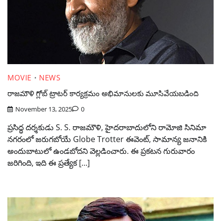
MOVIE
NEWS
రాజమౌళి గ్లోబ్ ట్రాటర్ కార్యక్రమం అభిమానులకు మూసివేయబడింది
November 13, 2025
0
ప్రసిద్ధ దర్శకుడు S. S. రాజమౌళి, హైదరాబాదులోని రామోజి సినిమా
నగరంలో జరుగబోయే Globe Trotter ఈవెంట్, సామాన్య జనానికి
అందుబాటులో ఉండబోదని వెల్లడించారు. ఈ ప్రకటన గురువారం
జరిగింది, ఇది ఈ ప్రత్యేక […]