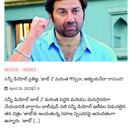
MOVIE
NEWS
సన్నీ డియోల్ ప్రతిజ్ఞ: ‘జాట్ 2’ మరింత గొప్పగా, ఆకట్టుకునేలా రానుంది!
April 20, 2025
0
సన్నీ డియోల్ ‘జాట్ 2’ మరింత పెద్దది మరియు మెరుగైనదిగా
చేయడానికి వాగ్దానం బాలీవుడ్ నటి సన్నీ డియోల్ ఇటీవల విడుదలైన
తన చిత్రం ‘జాట్’కు అందుతున్న సహజ స్పందనపై ఆనందితంగా
ఉన్నారు. ‘జాట్’ […]