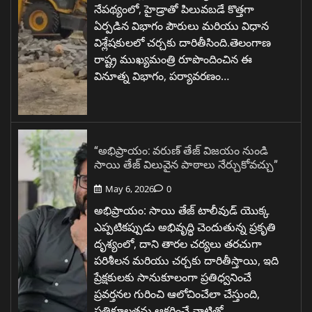
నేపథ్యంలో, హైడ్రాతో పిలువబడే కొత్తగా
ఏర్పడిన విభాగం పౌరులు మరియు విధాన
విశ్లేషకులలో చర్చకు దారితీసింది.తెలంగాణ
రాష్ట్ర ముఖ్యమంత్రి రూపొందించిన ఈ
వినూత్న విభాగం, పర్యావరణం…
“అభిప్రాయం: వరుణ్ తేజ్ విజయం నుండి
సాయి తేజ్ విలువైన పాఠాలు నేర్చుకోవచ్చు”
May 6, 2026
0
అభిప్రాయం: సాయి తేజ్ టాలీవుడ్ యొక్క
ఎప్పటికప్పుడు అభివృద్ధి చెందుతున్న ప్రకృతి
దృశ్యంలో, దాని తారల చర్యలు తరచుగా
పరిశీలన మరియు చర్చకు దారితీస్తాయి, ఇది
ప్రేక్షకులకు సానుకూలంగా ప్రతిధ్వనించే
ప్రవర్తనల గురించి ఆలోచించేలా చేస్తుంది,
ప్రతికూలతను ఆకర్షించే వాటితో