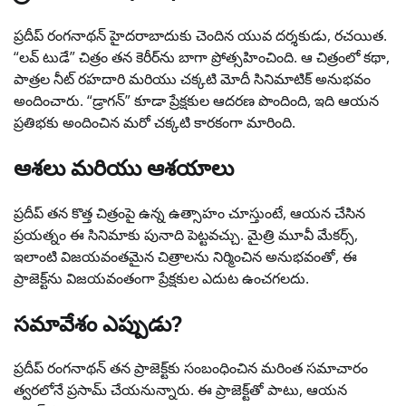
ప్రదీప్ రంగనాథన్ హైదరాబాదుకు చెందిన యువ దర్శకుడు, రచయిత.
“లవ్ టుడే” చిత్రం తన కెరీర్‌ను బాగా ప్రోత్సహించింది. ఆ చిత్రంలో కథా,
పాత్రల నీట్ రహదారి మరియు చక్కటి మోదీ సినిమాటిక్ అనుభవం
అందించారు. “డ్రాగన్” కూడా ప్రేక్షకుల ఆదరణ పొందింది, ఇది ఆయన
ప్రతిభకు అందించిన మరో చక్కటి కారకంగా మారింది.
ఆశలు మరియు ఆశయాలు
ప్రదీప్ తన కొత్త చిత్రంపై ఉన్న ఉత్సాహం చూస్తుంటే, ఆయన చేసిన
ప్రయత్నం ఈ సినిమాకు పునాది పెట్టవచ్చు. మైత్రి మూవీ మేకర్స్,
ఇలాంటి విజయవంతమైన చిత్రాలను నిర్మించిన అనుభవంతో, ఈ
ప్రాజెక్ట్‌ను విజయవంతంగా ప్రేక్షకుల ఎదుట ఉంచగలదు.
సమావేశం ఎప్పుడు?
ప్రదీప్ రంగనాథన్ తన ప్రాజెక్ట్‌కు సంబంధించిన మరింత సమాచారం
త్వరలోనే ప్రసామ్ చేయనున్నారు. ఈ ప్రాజెక్ట్‌తో పాటు, ఆయన