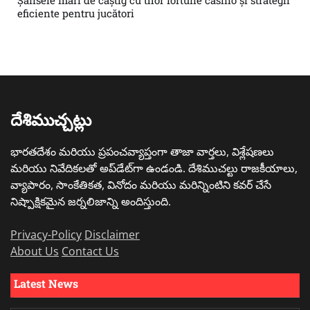
eficiente pentru jucători
దేశిముచ్చట్లు
భారతదేశం మరియు ప్రపంచవ్యాప్తంగా తాజా వార్తలు, విశ్లేషణలు
మరియు నివేదికలతో అప్‌డేట్‌గా ఉండండి. దేశిముచల్టు రాజకీయాలు,
వ్యాపారం, సాంకేతికత, వినోదం మరియు మరిన్నింటిని కవర్ చేసే
నిష్పాక్షికమైన జర్నలిజాన్ని అందిస్తుంది.
Privacy-Policy
Disclaimer
About Us
Contact Us
Latest News