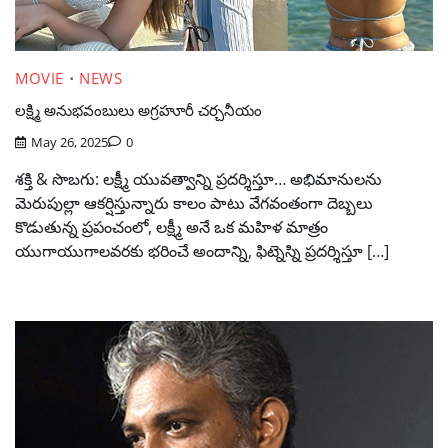
MOVIE
NEWS
లక్ష్మి అనుభవంబులు అగ్రహూరీ చర్చనీయం
May 26, 2025
0
శక్తి & సొబగు: లక్ష్మీ యువత్వాన్ని ప్రదర్శిస్తూ… అభిమానులను
మెరుపుల్లా ఆకర్షిస్తున్నారు కాలం పాటు వేగవంతంగా దెబ్బలు
కొడుతున్న ప్రపంచంలో, లక్ష్మీ అనే ఒక మహిళ మాత్రం
యుగాయుగాలవరకు భరించే అందాన్ని, ఫిట్నెస్ని ప్రదర్శిస్తూ […]