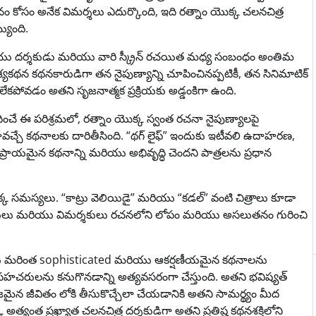
 కోసం అనేక విమర్శలు ఎదుర్కొంది, ఇది రత్నాం యొక్క చలనచిత్ర
యింది.
ు దర్శకుడు మరియు వారి స్క్రీన్ రచయిత మధ్య సంబంధం అంతిమ
శ్యకథన కథనకారుడిగా తన నైపుణ్యాన్ని చూపించినప్పటికీ, తన సినిమాటిక్
వడం అతని సృజనాత్మక ప్రక్రియకు అడ్డంకిగా ఉంది.
 సాధించే ఈ పరిశ్రమలో, రత్నాం యొక్క స్వంత రచనా నైపుణ్యాలపై
 కథనాలకు దారితీసింది. “థగ్ లైఫ్” ఇందుకు ఇటీవలి ఉదాహరణ,
ప్రాయమైన కథనాన్ని మరియు అభివృద్ధి చెందని పాత్రలను ప్రధాన
క్క సమస్యలు. “కాట్రు వెలియిడై” మరియు “కడల్” వంటి చిత్రాలు కూడా
క్షకులు మరియు విమర్శకులు రచనలోని లోపం మరియు అసలుతనం గురించి
కులు మరింత sophisticated మరియు ఆకర్షణీయమైన కథనాలను
హచరులను కనుగొనడాన్ని అత్యవసరంగా చేస్తుంది. అతని భవిష్యత్
నిజమైన జీవితం లోకి తీసుకొచ్చేలా చేయడానికి అతని సామర్థ్యం మీద
్యంత ప్రఖ్యాత చలనచిత్ర దర్శకుడిగా అతని ప్రతిష్ట కథనశక్తిలోని