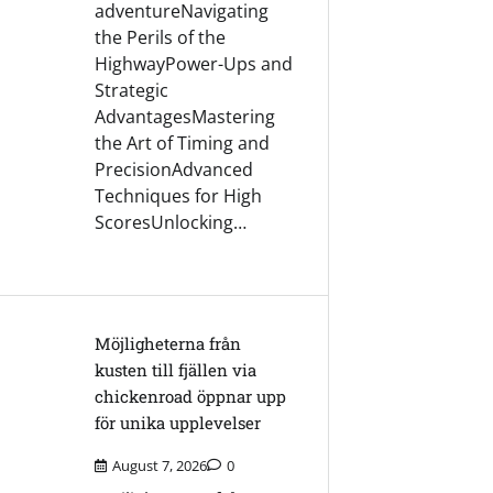
adventureNavigating
the Perils of the
HighwayPower-Ups and
Strategic
AdvantagesMastering
the Art of Timing and
PrecisionAdvanced
Techniques for High
ScoresUnlocking…
Möjligheterna från
kusten till fjällen via
chickenroad öppnar upp
för unika upplevelser
August 7, 2026
0