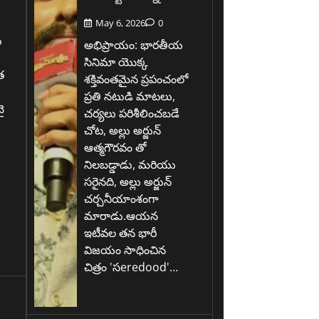
May 6, 2026
0
ు
అభిప్రాయం: భారతీయ
సినిమా యొక్క
త
శక్తివంతమైన ప్రపంచంలో
ప్రతి నటుడి మాటలు,
ై
చర్యలు పరిశీలించబడే
చోట, అల్లు అర్జున్
ఆత్మగౌరవం తో
.
నిలబడ్డాడు, మరియు
సరైనది, అల్లు అర్జున్
చర్చనీయాంశంగా
మారాడు.ఆయన
ఇటీవల తన భారీ
విజయం సాధించిన
చిత్రం 'సeredood'…