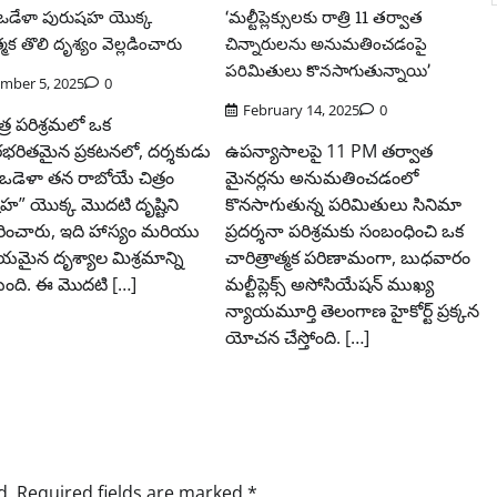
త్ ఒడేళా పురుషహ యొక్క
‘మల్టీప్లెక్సులకు రాత్రి 11 తర్వాత
్మక తొలి దృశ్యం వెల్లడించారు
చిన్నారులను అనుమతించడంపై
పరిమితులు కొనసాగుతున్నాయి’
mber 5, 2025
0
February 14, 2025
0
్ర పరిశ్రమలో ఒక
భరితమైన ప్రకటనలో, దర్శకుడు
ఉపన్యాసాలపై 11 PM తర్వాత
త్ ఒడెళా తన రాబోయే చిత్రం
మైనర్లను అనుమతించడంలో
హ” యొక్క మొదటి దృష్టిని
కొనసాగుతున్న పరిమితులు సినిమా
రించారు, ఇది హాస్యం మరియు
ప్రదర్శనా పరిశ్రమకు సంబంధించి ఒక
ీయమైన దృశ్యాల మిశ్రమాన్ని
చారిత్రాత్మక పరిణామంగా, బుధవారం
ిస్తుంది. ఈ మొదటి […]
మల్టీప్లెక్స్ అసోసియేషన్ ముఖ్య
న్యాయమూర్తి తెలంగాణ హైకోర్ట్ ప్రక్కన
యోచన చేస్తోంది. […]
d.
Required fields are marked
*