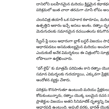
దానిలోని బలహీనమైన మరియు క్లిష్టమైన కథాకథనం
పరిశ్రమలో ఇంత చాలా తరచుగా చూసే లోపం అయ్
చలనచిత్ర తయారీ ఒక సహకార కళారూపం, మరియ
ఉత్పత్తిని ఆకారం ఇచ్చే అసలు అంశం. రత్నాం దృ
మెరుగుదలకు సమానమైన రచయితలను కనుగొనలేకపో
స్క్రీన్ ప్లే బలం ఆధారంగా బ్లాక్ బస్టర్ విజయం
ఆధారపడటం అసమతుల్యమైన మరియు అంచనావచ్చే
ఎందుకంటే అనేక విమర్శకులు ఈ చిత్రంలోని సూత్ర
లోపాలుగా ఉల్లేఖించారు.
“థగ్ లైఫ్” కు మాత్రమే పరిమితం కాని రత్నాం యొ
సమాన విమర్శలకు గురయ్యాయి, ఎక్కువగా ప్రే
ఆందోళన వ్యక్తం చేశారు.
పరిశ్రమ కొనసాగుతూ ఉంటుంది మరియు ప్రేక్ష
కోరుకుంటున్నారు, రత్నాం యొక్క బలమైన రచన స
ప్రాజెక్టుల విజయం అతని సినిమాటిక్ దృశ్యాన్ని 
ఆధారపడి ఉంటుంది. అప్పటి వరకు, భారత్ యొక్క అత