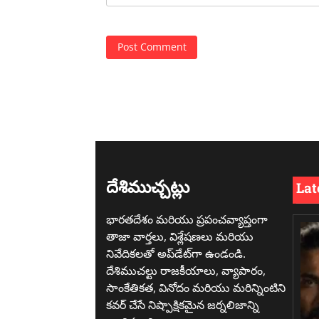
దేశిముచ్చట్లు
Lat
భారతదేశం మరియు ప్రపంచవ్యాప్తంగా
తాజా వార్తలు, విశ్లేషణలు మరియు
నివేదికలతో అప్‌డేట్‌గా ఉండండి.
దేశిముచల్టు రాజకీయాలు, వ్యాపారం,
సాంకేతికత, వినోదం మరియు మరిన్నింటిని
కవర్ చేసే నిష్పాక్షికమైన జర్నలిజాన్ని