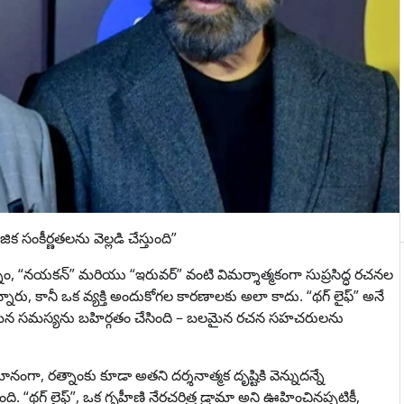
 సంకీర్ణతలను వెల్లడి చేస్తుంది”
ం, “నయకన్” మరియు “ఇరువర్” వంటి విమర్శాత్మకంగా సుప్రసిద్ధ రచనల
 ఉన్నారు, కానీ ఒక వ్యక్తి అందుకోగల కారణాలకు అలా కాదు. “థగ్ లైఫ్” అనే
రమైన సమస్యను బహిర్గతం చేసింది – బలమైన రచన సహచరులను
ంగా, రత్నాంకు కూడా అతని దర్శనాత్మక దృష్టికి వెన్నుదన్నే
థగ్ లైఫ్”, ఒక గృహీణి నేరచరిత్ర డ్రామా అని ఊహించినప్పటికీ,