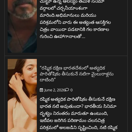
చుట్టూ ఉన్న ఆలస్యం తమిళ సినిమా
వర్గాలలో చర్చనీయాంశంగా
మారింది.అభిమానులు మరియు
పరిశ్రమలోని వారు ఈ అత్యంత ఆసక్తిగల
చిత్రం వాయిదా పడటానికి గల కారణాల
గురించి ఊహాగానాలతో…
“రష్మిక దక్షిణ భారతదేశంలో అత్యధిక
పారితోషికం తీసుకునే నటిగా మైలురాళ్లను
దాటింది”
June 2, 2026
0
రష్మిక అత్యధిక పారితోషికం తీసుకునే దక్షిణ
భారత నటి అవుతుందా? భారతీయ సినిమా
దృశ్యం నిరంతరం మారుతూ ఉంటుంది,
ఇటీవల జరిగిన పరిణామం చలనచిత్ర
పరిశ్రమలో అలజడిని సృష్టించింది, నటి రష్మిక