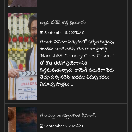
అల్లరి నరేష్ కొత్త ప్రయోగం
September 6, 2025
0
తెలుగు సినిమా పరిశ్రమలో ప్రత్యేక గుర్తింపు
పొందిన అల్లరి నరేష్, తన తాజా ప్రాజెక్ట్
‘Naresh65: Comedy Goes Cosmic’
తో కొత్త తరహా ప్రయోగానికి
సిద్ధమవుతున్నారు. కామెడీ నటుడిగా పేరు
తెచ్చుకున్న నరేష్, ఇటీవల విభిన్న కథలు,
వినూత్న పాత్రలు…
తేజ సజ్జ vs బెల్లంకొండ శ్రీనివాస్
September 5, 2025
0