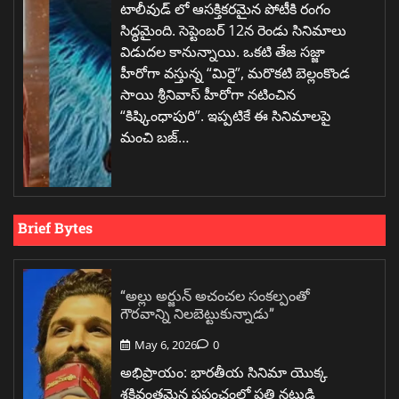
టాలీవుడ్ లో ఆసక్తికరమైన పోటీకి రంగం
సిద్ధమైంది. సెప్టెంబర్ 12న రెండు సినిమాలు
విడుదల కానున్నాయి. ఒకటి తేజ సజ్జా
హీరోగా వస్తున్న “మిరై”, మరొకటి బెల్లంకొండ
సాయి శ్రీనివాస్ హీరోగా నటించిన
“కిష్కింధాపురి”. ఇప్పటికే ఈ సినిమాలపై
మంచి బజ్…
Brief Bytes
“అల్లు అర్జున్ అచంచల సంకల్పంతో
గౌరవాన్ని నిలబెట్టుకున్నాడు”
May 6, 2026
0
అభిప్రాయం: భారతీయ సినిమా యొక్క
శక్తివంతమైన ప్రపంచంలో ప్రతి నటుడి