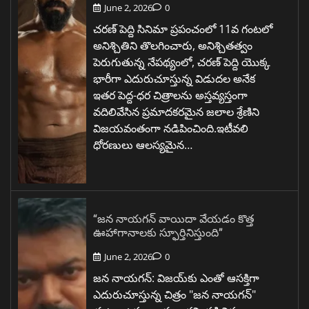
June 2, 2026
0
చరణ్ పెద్ది సినిమా ప్రపంచంలో 11వ గంటలో
అనిశ్చితిని తొలగించారు, అనిశ్చితత్వం
పెరుగుతున్న నేపథ్యంలో, చరణ్ పెద్ది యొక్క
భారీగా ఎదురుచూస్తున్న విడుదల అనేక
ఇతర పెద్ద-ధర చిత్రాలను అస్తవ్యస్తంగా
వదిలివేసిన ప్రమాదకరమైన జలాల శ్రేణిని
విజయవంతంగా నడిపించింది.ఇటీవలి
ధోరణులు ఆలస్యమైన…
“జన నాయగన్ వాయిదా వేయడం కొత్త
ఊహాగానాలకు స్ఫూర్తినిస్తుంది”
June 2, 2026
0
జన నాయగన్: విజయ్‌కు ఎంతో ఆసక్తిగా
ఎదురుచూస్తున్న చిత్రం "జన నాయగన్"