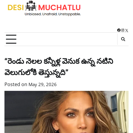
Skip
to
content
Faceboo
Instag
X
“రెండు నెలల కన్నీళ్ల వెనుక ఉన్న నటిని
వెలుగులోకి తెస్తున్నది”
Posted on
May 29, 2026