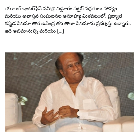
యూజర్ ఇంటర్‌ఫేస్ సమీక్ష: విడ్డూరం సటైర్ పద్ధతులు హాస్యం
మరియు అవాస్తవ సంఘటనల అనూహ్య మిళవటంలో, ప్రఖ్యాత
కన్నడ సినిమా తార ఉపేంద్ర తన తాజా సినిమాను ప్రదర్శిస్తు ఉన్నారు,
ఇది అభిమానుల్ని మరియు […]