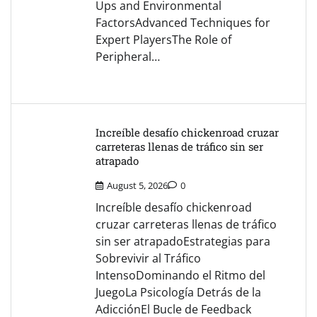
Ups and Environmental
FactorsAdvanced Techniques for
Expert PlayersThe Role of
Peripheral…
Increíble desafío chickenroad cruzar
carreteras llenas de tráfico sin ser
atrapado
August 5, 2026
0
Increíble desafío chickenroad
cruzar carreteras llenas de tráfico
sin ser atrapadoEstrategias para
Sobrevivir al Tráfico
IntensoDominando el Ritmo del
JuegoLa Psicología Detrás de la
AdicciónEl Bucle de Feedback