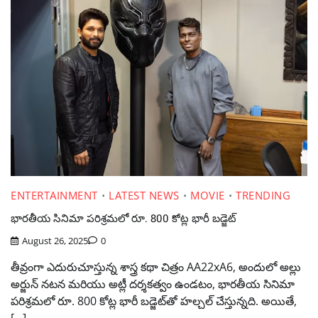
ENTERTAINMENT
LATEST NEWS
MOVIE
TRENDING
భారతీయ సినిమా పరిశ్రమలో రూ. 800 కోట్ల భారీ బడ్జెట్‌
August 26, 2025
0
తీవ్రంగా ఎదురుచూస్తున్న శాస్త్ర కథా చిత్రం AA22xA6, అందులో అల్లు
అర్జున్ నటన మరియు అట్లీ దర్శకత్వం ఉండటం, భారతీయ సినిమా
పరిశ్రమలో రూ. 800 కోట్ల భారీ బడ్జెట్‌తో హల్చల్ చేస్తున్నది. అయితే,
[…]