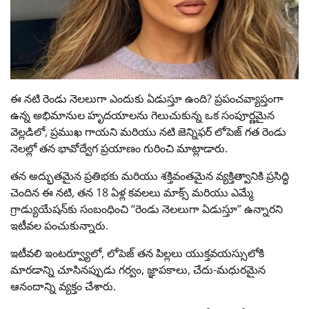
ఈ నటి రెండు నెలలుగా ఎందుకు ఏడుస్తూ ఉంది? ప్రపంచవ్యాప్తంగా
ఉన్న అభిమానుల హృదయాలను గెలుచుకున్న ఒక సంపూర్ణమైన
వెల్లడిలో, ప్రముఖ గాయని మరియు నటి జెన్నిఫర్ లోపెజ్ గత రెండు
నెలల్లో తన భావోద్వేగ ప్రయాణం గురించి మాట్లాడారు.
తన అద్భుతమైన ప్రతిభకు మరియు శక్తివంతమైన వ్యక్తిత్వానికి ప్రసిద్ధి
చెందిన ఈ నటి, తన 18 ఏళ్ల కవలలు మాక్స్ మరియు ఎమ్మే
గ్రాడ్యుయేషన్‌కు సంబంధించి “రెండు నెలలుగా ఏడుస్తూ” ఉన్నారని
ఇటీవల పంచుకున్నారు.
ఇటీవలి ఇంటర్వ్యూలో, లోపెజ్ తన పిల్లలు యుక్తవయస్సులోకి
మారడాన్ని చూసినప్పుడు గర్వం, జ్ఞాపకాలు, చేదు-మధురమైన
ఆనందాన్ని వ్యక్తం చేశారు.