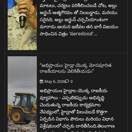
మాటలు, చర్యలు పరిశీలించబడే చోట, అల్లు
అర్జున్ ఆత్మగౌరవం తో నిలబడ్డాడు, మరియు
సరైనది, అల్లు అర్జున్ చర్చనీయాంశంగా
మారాడు.ఆయన ఇటీవల తన భారీ విజయం
సాధించిన చిత్రం 'సeredood'…
“అభిప్రాయం: హైడ్రా యొక్క మోసపూరిత
రాజకీయాలను వెలికితీయడం”
May 6, 2026
0
అభిప్రాయంః హైడ్రాల యొక్క రాజకీయ
వ్యూహాలు - ఎప్పటికప్పుడు అభివృద్ధి
చెందుతున్న రాజకీయ కార్యక్రమాల
నేపథ్యంలో, హైడ్రాతో పిలువబడే కొత్తగా
ఏర్పడిన విభాగం పౌరులు మరియు విధాన
విశ్లేషకులలో చర్చకు దారితీసింది.తెలంగాణ