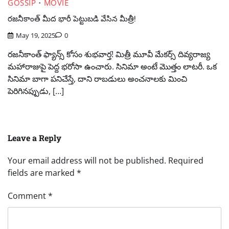
GOSSIP
MOVIE
రజనీకాంత్ మీద భారీ పెట్టుబడి వేసిన మీత్రీ!
May 19, 2025
0
రజనీకాంత్ ఫ్యాన్స్ కోసం శుభవార్త! మిత్రీ మూవీ మేకర్స్ దివ్యరాజ్య
మహారాజుపై పెద్ద భరోసా ఉంచారు. సినిమా అంటే మొత్తం లాటరీ. ఒక
సినిమా బాగా పనిచేస్తే, దాని రాబడులు అంచనాలకు మించి
పెరిగినప్పుడు, […]
Leave a Reply
Your email address will not be published.
Required
fields are marked
*
Comment
*