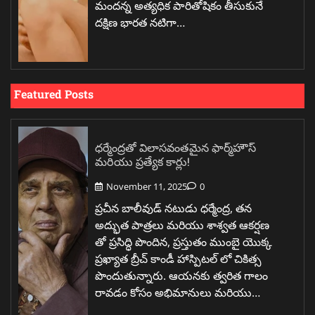
మందన్న అత్యధిక పారితోషికం తీసుకునే
దక్షిణ భారత నటిగా…
Featured Posts
ధర్మేంద్రతో విలాసవంతమైన ఫార్మ్‌హౌస్
మరియు ప్రత్యేక కార్లు!
November 11, 2025
0
ప్రచీన బాలీవుడ్ నటుడు ధర్మేంద్ర, తన
అద్భుత పాత్రలు మరియు శాశ్వత ఆకర్షణ
తో ప్రసిద్ధి పొందిన, ప్రస్తుతం ముంబై యొక్క
ప్రఖ్యాత బ్రీచ్ కాండీ హాస్పిటల్ లో చికిత్స
పొందుతున్నారు. ఆయనకు త్వరిత గాలం
రావడం కోసం అభిమానులు మరియు…