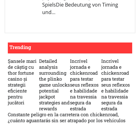
SpielsDie Bedeutung von Timing
und…
Trending
Șansele mari
Detailed
Incrível
Incrível
de câștig cu
analysis
jornada e
jornada e
thor fortune
surrounding
chickenroad
chickenroad
casino și
the plinko
para testar
para testar
strategii
game unlocks
seus reflexos
seus reflexos
eficiente
potential
e habilidade
e habilidade
pentru
jackpot
na travessia
na travessia
jucători
strategies and
segura da
segura da
rewards
estrada
estrada
Constante peligro en la carretera con chickenroad,
¿cuánto aguantarás sin ser atrapado por los vehículos