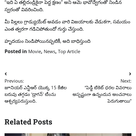
“ఇది ఏ తల్లిదండ్రికైనా పెద్ద క్షణం” అని ఆమె భావోద్వేగంతో నిండిన
స్వరంతో వివరించింది.
మీ పిల్లలు గ్రాడ్యుయేట్ అవడం వారి విజయాలకు వేడుకగా, సమయం
ఎంత త్వరగా గడిచిపోతుందో గుర్తు చేస్తుంది.
హృదయం నిండిపోయినప్పటికీ, అది బాధిస్తుంది
Posted in
,
,
Movie
News
Top Article
Post
Previous:
Next:
navigation
జూనియర్ ఎన్టీఆర్ యొక్క 15 కేజీల
“పెడ్డీ టికెట్ ధరల వివరాలు
బరువు తగ్గడం ‘డ్రాగన్’ టీంను
అస్పష్టంగా ఉన్నందున అంచనాలు
ఆశ్చర్యపరుస్తుంది.
పెరుగుతాయి”
Related Posts