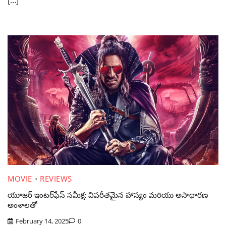
MOVIE
REVIEWS
యూజర్ ఇంటర్‌ఫేస్ సమీక్ష: విపరీతమైన హాస్యం మరియు అసాధారణ
అంశాలతో
February 14, 2025
0