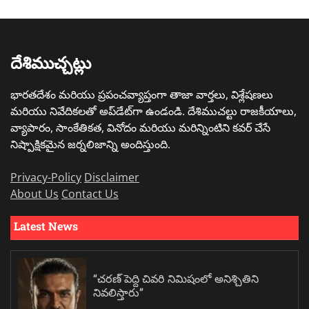
దేశిముచ్చట్లు
భారతదేశం మరియు ప్రపంచవ్యాప్తంగా తాజా వార్తలు, విశ్లేషణలు
మరియు నివేదికలతో అప్‌డేట్‌గా ఉండండి. దేశిముచల్టు రాజకీయాలు,
వ్యాపారం, సాంకేతికత, వినోదం మరియు మరిన్నింటిని కవర్ చేసే
నిష్పాక్షికమైన జర్నలిజాన్ని అందిస్తుంది.
Privacy-Policy
Disclaimer
About Us
Contact Us
Latest News
“చరణ్ పెద్ది చివరి నిమిషంలో అనిశ్చితిని
నివలిస్తారు”