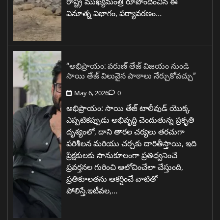
రాష్ట్ర ముఖ్యమంత్రి రూపొందించిన ఈ
వినూత్న విభాగం, పర్యావరణం…
“అభిప్రాయం: వరుణ్ తేజ్ విజయం నుండి
సాయి తేజ్ విలువైన పాఠాలు నేర్చుకోవచ్చు”
May 6, 2026
0
అభిప్రాయం: సాయి తేజ్ టాలీవుడ్ యొక్క
ఎప్పటికప్పుడు అభివృద్ధి చెందుతున్న ప్రకృతి
దృశ్యంలో, దాని తారల చర్యలు తరచుగా
పరిశీలన మరియు చర్చకు దారితీస్తాయి, ఇది
ప్రేక్షకులకు సానుకూలంగా ప్రతిధ్వనించే
ప్రవర్తనల గురించి ఆలోచించేలా చేస్తుంది,
ప్రతికూలతను ఆకర్షించే వాటితో
పోలిస్తే.ఇటీవల,…