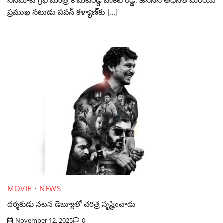
ప్రముఖ నటుడు పవన్ కళ్యాణ్‌కు […]
MOVIE
NEWS
దర్శకుడు నటన డెబ్యూ‌తో చరిత్ర సృష్టించాడు
November 12, 2025
0