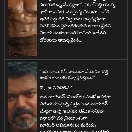
పెరుగుతున్న నేపథ్యంలో, చరణ్ పెద్ది యొక్క
భారీగా ఎదురుచూస్తున్న విడుదల అనేక
ఇతర పెద్ద-ధర చిత్రాలను అస్తవ్యస్తంగా
వదిలివేసిన ప్రమాదకరమైన జలాల శ్రేణిని
విజయవంతంగా నడిపించింది.ఇటీవలి
ధోరణులు ఆలస్యమైన…
“జన నాయగన్ వాయిదా వేయడం కొత్త
ఊహాగానాలకు స్ఫూర్తినిస్తుంది”
June 2, 2026
0
జన నాయగన్: విజయ్‌కు ఎంతో ఆసక్తిగా
ఎదురుచూస్తున్న చిత్రం "జన నాయగన్"
చుట్టూ ఉన్న ఆలస్యం తమిళ సినిమా
వర్గాలలో చర్చనీయాంశంగా
మారింది.అభిమానులు మరియు
పరిశ్రమలోని వారు ఈ అత్యంత ఆసక్తిగల