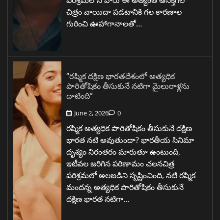
చిత్రం వాయిదా పడటానికి గల కారణాల
గురించి ఊహాగానాలతో…
“రష్మిక దక్షిణ భారతదేశంలో అత్యధిక
పారితోషికం తీసుకునే నటిగా మైలురాళ్లను
దాటింది”
June 2, 2026
0
రష్మిక అత్యధిక పారితోషికం తీసుకునే దక్షిణ
భారత నటి అవుతుందా? భారతీయ సినిమా
దృశ్యం నిరంతరం మారుతూ ఉంటుంది,
ఇటీవల జరిగిన పరిణామం చలనచిత్ర
పరిశ్రమలో అలజడిని సృష్టించింది, నటి రష్మిక
మందన్న అత్యధిక పారితోషికం తీసుకునే
దక్షిణ భారత నటిగా…