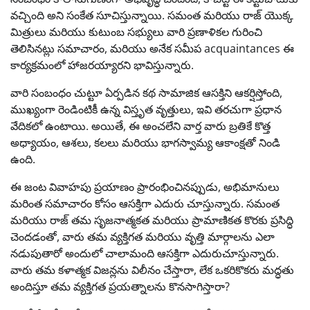
వచ్చింది అని సంకేత సూచిస్తున్నాయి. సమంత మరియు రాజ్ యొక్క
మిత్రులు మరియు కుటుంబ సభ్యులు వారి ప్రణాళికల గురించి
తెలిసినట్లు సమాచారం, మరియు అనేక సమీప acquaintances ఈ
కార్యక్రమంలో హాజరయ్యారని భావిస్తున్నారు.
వారి సంబంధం చుట్టూ ఏర్పడిన కథ సామాజిక ఆసక్తిని ఆకర్షిస్తోంది,
ముఖ్యంగా రెండింటికీ ఉన్న విస్తృత వృత్తులు, ఇవి తరచుగా ప్రధాన
వేదికలో ఉంటాయి. అయితే, ఈ అంచలేని వార్త వారు బ్రతికే కొత్త
అధ్యాయం, ఆశలు, కలలు మరియు భాగస్వామ్య ఆకాంక్షతో నిండి
ఉంది.
ఈ జంట వివాహపు ప్రయాణం ప్రారంభించినప్పుడు, అభిమానులు
మరింత సమాచారం కోసం ఆసక్తిగా ఎదురు చూస్తున్నారు. సమంత
మరియు రాజ్ తమ సృజనాత్మకత మరియు ప్రామాణికత కొరకు ప్రసిద్ధి
చెందడంతో, వారు తమ వ్యక్తిగత మరియు వృత్తి మార్గాలను ఎలా
నడుపుతారో అందులో చాలామంది ఆసక్తిగా ఎదురుచూస్తున్నారు.
వారు తమ కళాత్మక విజన్లను విలీనం చేస్తారా, లేక ఒకరికొకరు మద్ధతు
అందిస్తూ తమ వ్యక్తిగత ప్రయత్నాలను కొనసాగిస్తారా?