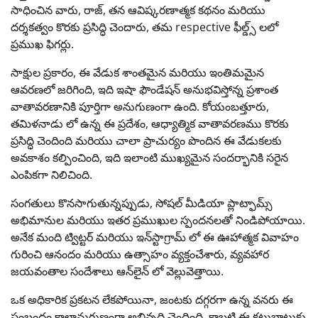
సాధించిన వారు, రాజ్, తన ఆవిష్కరణాత్మక కథనం మరియు
దర్శకత్వం కొరకు ప్రసిద్ధి చెందారు, తమ respective ఫీల్డ్స్ లలో
ప్రముఖ ఫిగర్లు.
సాక్షుల ప్రకారం, ఈ వేడుక శాంతమైన మరియు ఇంతిమమైన
ఆవరణలో జరిగింది, ఇది ఇషా ఫౌండేషన్ అనుభవిస్తోన్న ప్రశాంత
వాతావరణానికి పూర్తిగా అనుగుణంగా ఉంది. కోయంబత్తూరు,
తమిళనాడు లో ఉన్న ఈ ప్రదేశం, ఆధ్యాత్మిక వాతావరణము కొరకు
ప్రసిద్ధి చెందింది మరియు చాలా ప్రాచుర్యం పొందిన ఈ వేడుకలకు
అవకాశం కల్పించింది, ఇది ఇలాంటి ముఖ్యమైన సందర్భానికి సరైన
ఎంపికగా నిలిచింది.
సంగతులు కొనసాగుతున్నప్పుడు, సోషల్ మీడియా ప్లాట్ఫామ్స్
అభిమానుల మరియు ఇతర ప్రముఖుల స్పందనలతో నిండిపోయాయి.
అనేక మంది ట్విట్టర్ మరియు ఇన్‌స్టాగ్రామ్ లో ఈ ఊహాత్మక వివాహం
గురించి ఆనందం మరియు ఉత్సాహం వ్యక్తంచేశారు, వ్య‌వ‌హార
జ‌య‌వంతాల సందేశాలు ఆన్‌లైన్ లో వెల్లువెత్తాయి.
ఒక అధికారిక ప్రకటన లేకపోయినా, జంటకు దగ్గరగా ఉన్న వనరు ఈ
సంబంధం కాలానుగుణంగా అభివృద్ధి చెందింది, కాబట్టి ఈ కట్టుబాటుకు