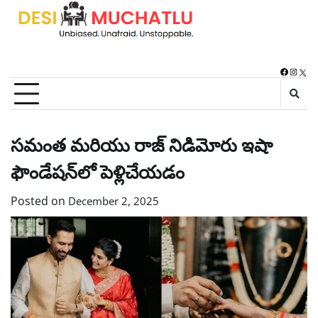
Skip
to
content
Faceboo
Instag
X
సమంత మరియు రాజ్ నిడిమోరు ఇషా
ఫౌండేషన్‌లో పెళ్లిచేయడం
Posted on
December 2, 2025