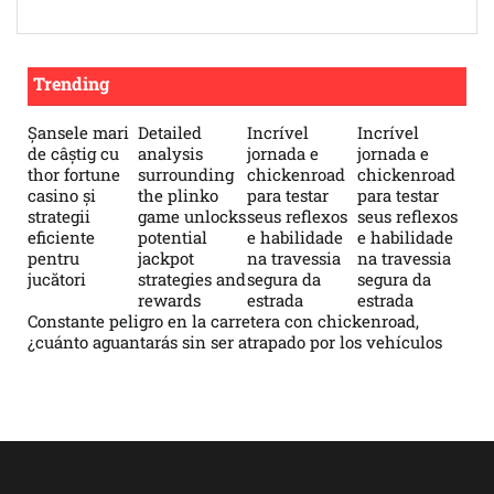
Trending
Șansele mari
Detailed
Incrível
Incrível
de câștig cu
analysis
jornada e
jornada e
thor fortune
surrounding
chickenroad
chickenroad
casino și
the plinko
para testar
para testar
strategii
game unlocks
seus reflexos
seus reflexos
eficiente
potential
e habilidade
e habilidade
pentru
jackpot
na travessia
na travessia
jucători
strategies and
segura da
segura da
rewards
estrada
estrada
Constante peligro en la carretera con chickenroad,
¿cuánto aguantarás sin ser atrapado por los vehículos