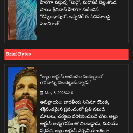
హీరోగా వస్తున్న “మిరై”, మరొకటి బెల్లంకొండ
సాయి శ్రీనివాస్ హీరోగా నటించిన
“కిష్కింధాపురి”. ఇప్పటికే ఈ సినిమాలపై
మంచి బజ్…
Brief Bytes
“అల్లు అర్జున్ అచంచల సంకల్పంతో
గౌరవాన్ని నిలబెట్టుకున్నాడు”
May 6, 2026
0
అభిప్రాయం: భారతీయ సినిమా యొక్క
శక్తివంతమైన ప్రపంచంలో ప్రతి నటుడి
మాటలు, చర్యలు పరిశీలించబడే చోట, అల్లు
అర్జున్ ఆత్మగౌరవం తో నిలబడ్డాడు, మరియు
సరైనది, అల్లు అర్జున్ చర్చనీయాంశంగా