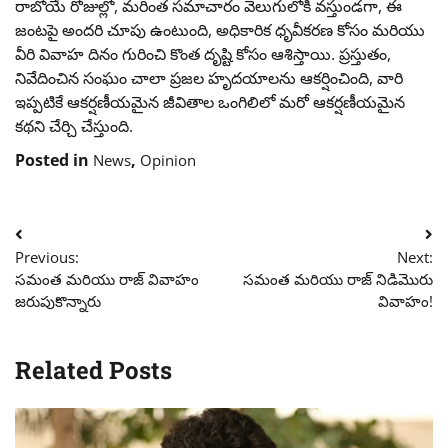
రాబోయే రోజుల్లో, మరింత సమాచారం వెలుగులోకి వస్తుండగా, ఈ
జంటపై అందరి చూపు ఉంటుంది, అధికారిక ధృవీకరణ కోసం మరియు
వీరి వివాహ దినం గురించి కొంత దృష్టి కోసం ఆశిస్తాయి. ప్రస్తుతం,
నివేదించిన సంఘం చాలా ప్రజల హృదయాలను ఆకర్షించింది, వారి
ఇప్పటికే ఆకర్షణీయమైన జీవితాల ఒంగిలిలో మరో ఆకర్షణీయమైన
కథని చేర్చి చేస్తుంది.
Posted in
,
News
Opinion
Post
Previous:
Next:
navigation
సమంత మరియు రాజ్ వివాహం
సమంత మరియు రాజ్ నిడిమొరు
జరుపుకొన్నారు
వివాహం!
Related Posts