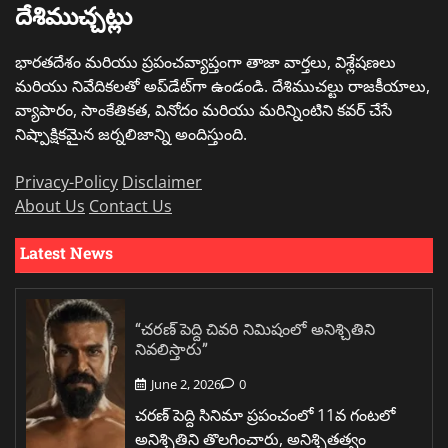
దేశిముచ్చట్లు
భారతదేశం మరియు ప్రపంచవ్యాప్తంగా తాజా వార్తలు, విశ్లేషణలు
మరియు నివేదికలతో అప్‌డేట్‌గా ఉండండి. దేశిముచల్టు రాజకీయాలు,
వ్యాపారం, సాంకేతికత, వినోదం మరియు మరిన్నింటిని కవర్ చేసే
నిష్పాక్షికమైన జర్నలిజాన్ని అందిస్తుంది.
Privacy-Policy
Disclaimer
About Us
Contact Us
Latest News
“చరణ్ పెద్ది చివరి నిమిషంలో అనిశ్చితిని
నివలిస్తారు”
June 2, 2026
0
చరణ్ పెద్ది సినిమా ప్రపంచంలో 11వ గంటలో
అనిశ్చితిని తొలగించారు, అనిశ్చితత్వం