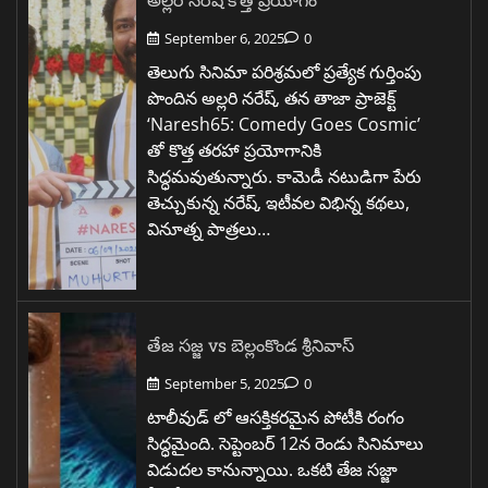
September 6, 2025
0
తెలుగు సినిమా పరిశ్రమలో ప్రత్యేక గుర్తింపు
పొందిన అల్లరి నరేష్, తన తాజా ప్రాజెక్ట్
‘Naresh65: Comedy Goes Cosmic’
తో కొత్త తరహా ప్రయోగానికి
సిద్ధమవుతున్నారు. కామెడీ నటుడిగా పేరు
తెచ్చుకున్న నరేష్, ఇటీవల విభిన్న కథలు,
వినూత్న పాత్రలు…
తేజ సజ్జ vs బెల్లంకొండ శ్రీనివాస్
September 5, 2025
0
టాలీవుడ్ లో ఆసక్తికరమైన పోటీకి రంగం
సిద్ధమైంది. సెప్టెంబర్ 12న రెండు సినిమాలు
విడుదల కానున్నాయి. ఒకటి తేజ సజ్జా