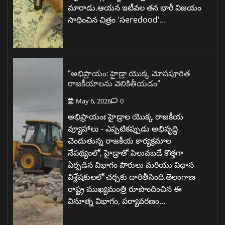
మారాడు.ఆయన ఇటీవల తన భారీ విజయం
సాధించిన చిత్రం 'సeredood'…
“అభిప్రాయం: హైడ్రా యొక్క మోసపూరిత
రాజకీయాలను వెలికితీయడం”
May 6, 2026
0
అభిప్రాయంః హైడ్రాల యొక్క రాజకీయ
వ్యూహాలు - ఎప్పటికప్పుడు అభివృద్ధి
చెందుతున్న రాజకీయ కార్యక్రమాల
నేపథ్యంలో, హైడ్రాతో పిలువబడే కొత్తగా
ఏర్పడిన విభాగం పౌరులు మరియు విధాన
విశ్లేషకులలో చర్చకు దారితీసింది.తెలంగాణ
రాష్ట్ర ముఖ్యమంత్రి రూపొందించిన ఈ
వినూత్న విభాగం, పర్యావరణం…