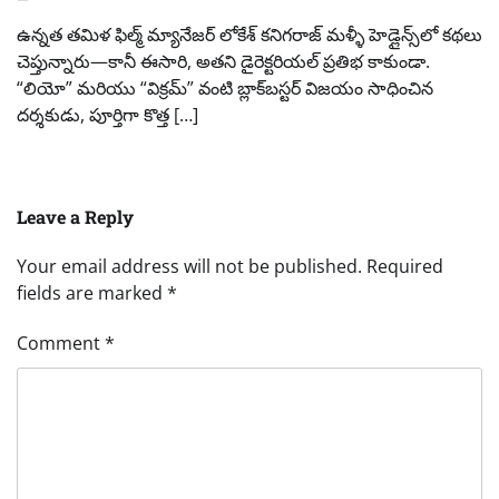
ఉన్నత తమిళ ఫిల్మ్ మ్యానేజర్ లోకేశ్ క‌నిగ‌రాజ్ మళ్ళీ హెడ్లైన్స్‌లో కథలు
చెప్తున్నారు—కానీ ఈసారి, అతని డైరెక్టరియల్ ప్రతిభ కాకుండా.
“లియో” మరియు “విక్రమ్” వంటి బ్లాక్‌బస్టర్ విజయం సాధించిన
దర్శకుడు, పూర్తిగా కొత్త […]
Leave a Reply
Your email address will not be published.
Required
fields are marked
*
Comment
*