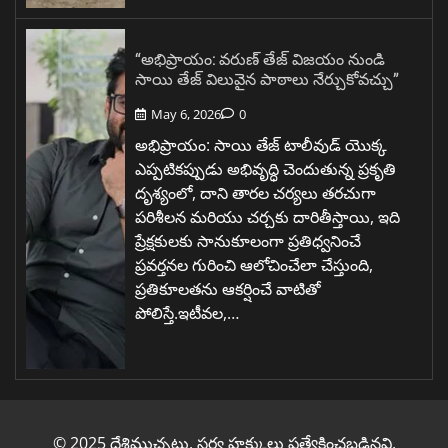
“అభిప్రాయం: వరుణ్ తేజ్ విజయం నుండి
సాయి తేజ్ విలువైన పాఠాలు నేర్చుకోవచ్చు”
May 6, 2026
0
అభిప్రాయం: సాయి తేజ్ టాలీవుడ్ యొక్క
ఎప్పటికప్పుడు అభివృద్ధి చెందుతున్న ప్రకృతి
దృశ్యంలో, దాని తారల చర్యలు తరచుగా
పరిశీలన మరియు చర్చకు దారితీస్తాయి, ఇది
ప్రేక్షకులకు సానుకూలంగా ప్రతిధ్వనించే
ప్రవర్తనల గురించి ఆలోచించేలా చేస్తుంది,
ప్రతికూలతను ఆకర్షించే వాటితో
పోలిస్తే.ఇటీవల,…
© 2025 దేశిముచ్చట్లు. సర్వ హక్కులు ప్రత్యేకించబడినవి.