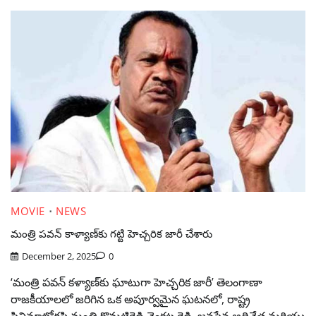
MOVIE
NEWS
మంత్రి పవన్ కాళ్యాణ్‌కు గట్టి హెచ్చరిక జారీ చేశారు
December 2, 2025
0
‘మంత్రి పవన్ కళ్యాణ్‌కు ఘాటుగా హెచ్చరిక జారీ’ తెలంగాణా
రాజకీయాలలో జరిగిన ఒక అపూర్వమైన ఘటనలో, రాష్ట్ర
సినిమాటోగ్రఫి మంత్రి కొమటిరెడ్డి వెంకట రెడ్డి, జనసేన అధినేత మరియు