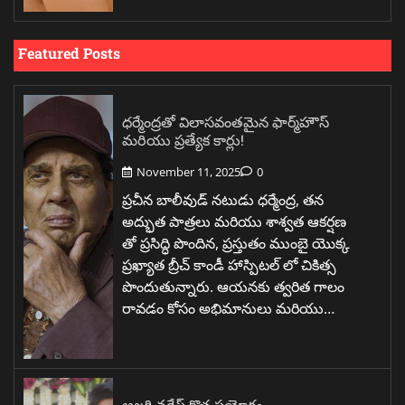
Featured Posts
ధర్మేంద్రతో విలాసవంతమైన ఫార్మ్‌హౌస్
మరియు ప్రత్యేక కార్లు!
November 11, 2025
0
ప్రచీన బాలీవుడ్ నటుడు ధర్మేంద్ర, తన
అద్భుత పాత్రలు మరియు శాశ్వత ఆకర్షణ
తో ప్రసిద్ధి పొందిన, ప్రస్తుతం ముంబై యొక్క
ప్రఖ్యాత బ్రీచ్ కాండీ హాస్పిటల్ లో చికిత్స
పొందుతున్నారు. ఆయనకు త్వరిత గాలం
రావడం కోసం అభిమానులు మరియు…
అల్లరి నరేష్ కొత్త ప్రయోగం