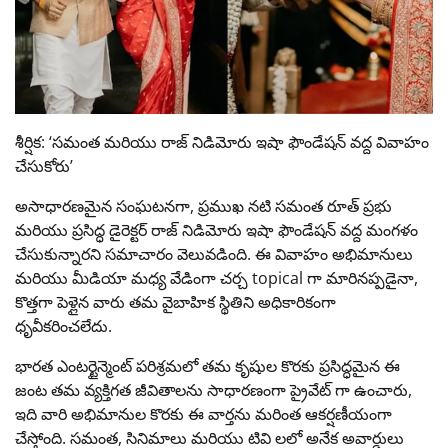
శీర్షిక: ‘సమంత మరియు రాజ్ నిడిమోరు ఇషా ఫౌండేషన్ వద్ద వివాహం
చేసుకోరు’
అసాధారణమైన సంఘటనగా, ప్రముఖ నటి సమంత రూత్ ప్రభు
మరియు ప్రసిద్ధ డైరెక్టర్ రాజ్ నిడిమోరు ఇషా ఫౌండేషన్ వద్ద మంగళం
చేసుకున్నారని సమాచారం వెలువడింది. ఈ వివాహం అభిమానులు
మరియు మీడియా మధ్య వేడింగా చర్చ topical గా మారినప్పడైనా,
కొత్తగా పెళ్లైన వారు తమ వైబాహిక స్థితిని అధికారికంగా
ధృవీకరించలేదు.
భారత ఎంటర్టైన్మెంట్ పరిశ్రమలో తమ కృషుల కొరకు ప్రసిద్ధమైన ఈ
జంట తమ వ్యక్తిగత జీవితాలను సాధారణంగా ప్రైవేట్ గా ఉంచారు,
ఇది వారి అభిమానుల కొరకు ఈ వార్తను మరింత ఆకర్షణీయంగా
చేస్తోంది. సమంత, సినిమాలు మరియు టివి లలో అనేక అవార్డులు