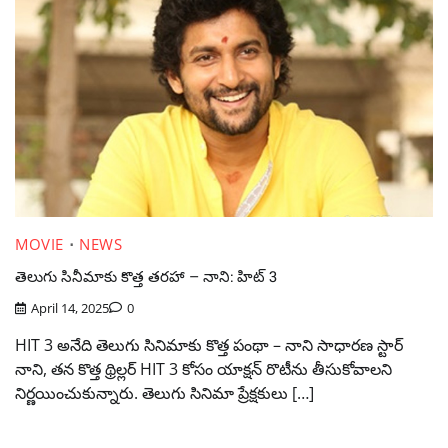
MOVIE
NEWS
తెలుగు సినీమాకు కొత్త తరహా – నాని: హిట్ 3
April 14, 2025
0
HIT 3 అనేది తెలుగు సినిమాకు కొత్త పంథా – నాని సాధారణ స్టార్
నాని, తన కొత్త థ్రిల్లర్ HIT 3 కోసం యాక్షన్ రొటీను తీసుకోవాలని
నిర్ణయించుకున్నారు. తెలుగు సినిమా ప్రేక్షకులు […]