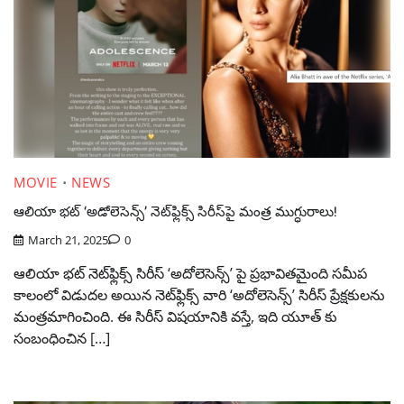
MOVIE
NEWS
ఆలియా భట్ ‘అడోలెసెన్స్’ నెట్‌ఫ్లిక్స్ సిరీస్‌పై మంత్ర ముగ్ధురాలు!
March 21, 2025
0
ఆలియా భట్ నెట్‌ఫ్లిక్స్ సిరీస్ ‘అదోలెసెన్స్’ పై ప్రభావితమైంది సమీప
కాలంలో విడుదల అయిన నెట్‌ఫ్లిక్స్ వారి ‘అదోలెసెన్స్’ సిరీస్ ప్రేక్షకులను
మంత్రమాగించింది. ఈ సిరీస్ విషయానికి వస్తే, ఇది యూత్ కు
సంబంధించిన […]