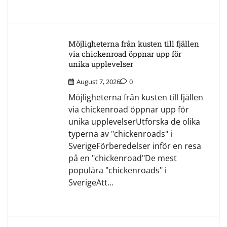
Möjligheterna från kusten till fjällen
via chickenroad öppnar upp för
unika upplevelser
August 7, 2026
0
Möjligheterna från kusten till fjällen
via chickenroad öppnar upp för
unika upplevelserUtforska de olika
typerna av "chickenroads" i
SverigeFörberedelser inför en resa
på en "chickenroad"De mest
populära "chickenroads" i
SverigeAtt…