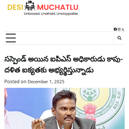
Skip
to
content
Faceboo
Instag
X
సస్పెండ్ అయిన ఐపిఎస్ అధికారుడు కాపు-
దళిత ఐక్యతకు అభ్యర్థిస్తున్నాడు
Posted on
December 1, 2025