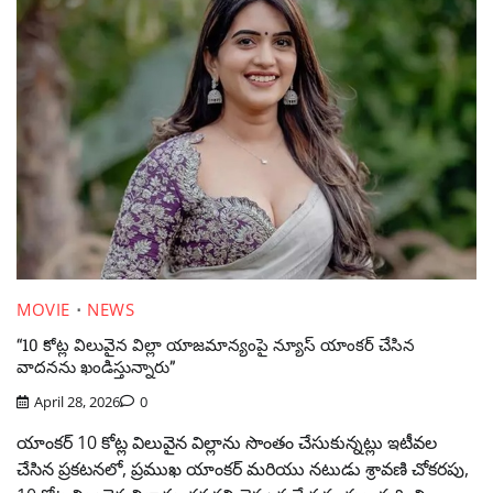
MOVIE
NEWS
“10 కోట్ల విలువైన విల్లా యాజమాన్యంపై న్యూస్ యాంకర్ చేసిన
వాదనను ఖండిస్తున్నారు”
April 28, 2026
0
యాంకర్ 10 కోట్ల విలువైన విల్లాను సొంతం చేసుకున్నట్లు ఇటీవల
చేసిన ప్రకటనలో, ప్రముఖ యాంకర్ మరియు నటుడు శ్రావణి చోకరపు,