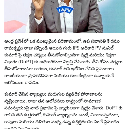
ఆంధ్ర ప్రదేశ్‌లో ఒక ముఖ్యమైన పరిణామంలో, ఉప సభాపతి కే రఘు
రామకృష్ణం రాజు సస్పెండ్ అయిన గురు IPS అధికారి PV సునిల్
కుమార్ పై తక్షణ చర్యలు తీసుకోవాల్సిందిగా వ్యక్తి మరియు శిక్షణా
విభాగం (DoPT) కు అధికారికంగా విజ్ఞప్తి చేసినారు. దీని కోసం చర్యలు
తీసుకోవాలంటూ కారణం, కుమార్ తన ఇటీవల చేసిన ప్రసంగాలు
రాజకీయంగా ప్రావకటివవగా మరియు కుల కేంద్రంగా ఉన్నాయనే
ఆరోపణలు రావడం.
కుమార్ చేసిన వ్యాఖ్యలు మరుగుల వ్యతిరేక పోరాటాలను
సృష్టించాయి, రాజు తన ఆలోచనలు రాష్ట్రంలో సామాజిక
సమన్వయంపై వాటి ప్రభావం పై వ్యాకులంగా వ్యక్తం చేశారు. DoPT కు
రాసిన తన ఉత్తరంలో, కుమార్ వ్యాఖ్యలను అంటే, వివాదాస్పదంగా,
కాపులు మరియు దళితుల మధ్య ఉన్న ఉద్రిక్తతలను పెంచే ప్రమాదం
ఉందని సూచించారు.