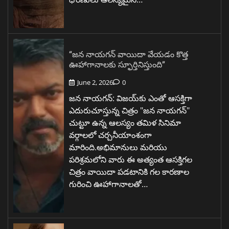
“జన నాయగన్ వాయిదా వేయడం కొత్త
ఊహాగానాలకు స్ఫూర్తినిస్తుంది”
June 2, 2026
0
జన నాయగన్: విజయ్‌కు ఎంతో ఆసక్తిగా
ఎదురుచూస్తున్న చిత్రం "జన నాయగన్"
చుట్టూ ఉన్న ఆలస్యం తమిళ సినిమా
వర్గాలలో చర్చనీయాంశంగా
మారింది.అభిమానులు మరియు
పరిశ్రమలోని వారు ఈ అత్యంత ఆసక్తిగల
చిత్రం వాయిదా పడటానికి గల కారణాల
గురించి ఊహాగానాలతో…