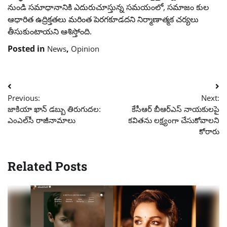
నుండి సమాధానానికి ఎదురుచూస్తున్న సమయంలో, సమాజం కుల
ఆధారిత ఉద్రిక్తతలు మరింత పెరగకూడదని నిర్మాణాత్మక చర్యలు
తీసుకుంటాయని ఆశిస్తోంది.
Posted in
,
News
Opinion
Post
Previous:
Next:
navigation
జాకియా ఖాన్‌ డబ్బు తిరుగుదల:
కేసీఆర్ బీఆర్‌ఎస్ నాయకులపై
ఎంఎల్‌సీ రాజీనామాలు
కవితను లక్ష్యంగా చేసుకోవాలని
కోరారు
Related Posts