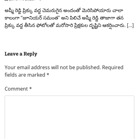
అష్మీ రెడ్డి ప్రిక్కు వద్ద చెమరుగైన అందంతో మెరిసిపోయారు చాలా
కాలంగా “జూనియర్ సమంత” అని పిలిచే అష్మీ రెడ్డి తాజాగా తన
ప్రిక్కు వద్ద తీసిన ఫోటోలతో మరోసారి ప్రేక్షకుల దృష్టిని ఆకర్షించారు. […]
Leave a Reply
Your email address will not be published.
Required
fields are marked
*
Comment
*