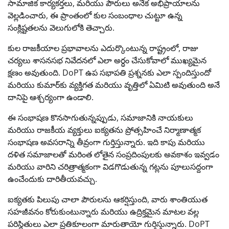
సామాజిక కార్యకర్తలు, మరియు పౌరులు అనేక అభిప్రాయాలను
వెల్లడించారు, ఈ ప్రాంతంలో కుల సంబంధాల చుట్టూ ఉన్న
సంక్లిష్టతలను వెలుగులోకి తెచ్చారు.
కుల రాజకీయాల ప్రభావాలను ఎదుర్కొంటున్న రాష్ట్రంలో, రాజు
చర్యలు శాసనసభ నివేదనలో ఎలా అర్ధం చేసుకోవాలో ముఖ్యమైన
క్షణం అవుతుంది. DoPT ఉప సభాపతి ప్రశ్ననకు ఎలా స్పందిస్తుందో
మరియు కుమార్‌కు వ్యక్తిగత మరియు వృత్తిలో ఏమిటి అవుతుంది అనే
దానిపై ఆశ్చర్యంగా ఉండాలి.
ఈ సంభాషణ కొనసాగుతున్నప్పుడు, సమాజానికి నాయకులు
మరియు రాజకీయ వ్యక్తులు ఐక్యతను ప్రోత్సహించే నిర్మాణాత్మక
సంభాషణ అవసరాన్ని తీవ్రంగా గుర్తిస్తున్నారు. ఇది కాపు మరియు
దళిత సమాజాలతో మరింత లోతైన సంప్రదింపులకు అవకాశం ఇవ్వడం
మరియు వారిని చరిత్రాత్మకంగా విడగొడుతున్న గట్లను పూలుసద్దంగా
ఉంచేందుకు దారితీయవచ్చు.
ఐక్యతకు పిలుపు చాలా పౌరులను ఆకర్షిస్తుంది, వారు శాంతియుత
సహజీవనం కోరుకుంటున్నారు మరియు ఉద్రిక్తమైన మాటల వల్ల
పరిస్థితులు ఎలా ప్రతికూలంగా మారుతాయో గుర్తిస్తున్నారు. DoPT