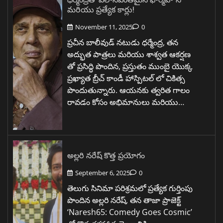
మరియు ప్రత్యేక కార్లు!
November 11, 2025
0
ప్రచీన బాలీవుడ్ నటుడు ధర్మేంద్ర, తన
అద్భుత పాత్రలు మరియు శాశ్వత ఆకర్షణ
తో ప్రసిద్ధి పొందిన, ప్రస్తుతం ముంబై యొక్క
ప్రఖ్యాత బ్రీచ్ కాండీ హాస్పిటల్ లో చికిత్స
పొందుతున్నారు. ఆయనకు త్వరిత గాలం
రావడం కోసం అభిమానులు మరియు…
అల్లరి నరేష్ కొత్త ప్రయోగం
September 6, 2025
0
తెలుగు సినిమా పరిశ్రమలో ప్రత్యేక గుర్తింపు
పొందిన అల్లరి నరేష్, తన తాజా ప్రాజెక్ట్
‘Naresh65: Comedy Goes Cosmic’