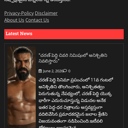
Privacy-Policy
Disclaimer
About Us
Contact Us
Latest News
“చరణ్ పెద్ది చివరి నిమిషంలో అనిశ్చితిని
నివలిస్తారు”
June 2, 2026
0
చరణ్ పెద్ది సినిమా ప్రపంచంలో 11వ గంటలో
అనిశ్చితిని తొలగించారు, అనిశ్చితత్వం
పెరుగుతున్న నేపథ్యంలో, చరణ్ పెద్ది యొక్క
భారీగా ఎదురుచూస్తున్న విడుదల అనేక
ఇతర పెద్ద-ధర చిత్రాలను అస్తవ్యస్తంగా
వదిలివేసిన ప్రమాదకరమైన జలాల శ్రేణిని
విజయవంతంగా నడిపించింది.ఇటీవలి
ధోరణులు ఆలస్యమైన…