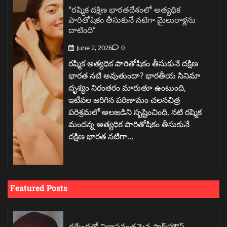
“రష్మిక దక్షిణ భారతదేశంలో అత్యధిక
పారితోషికం తీసుకునే నటిగా మైలురాళ్లను
దాటింది”
June 2, 2026
0
రష్మిక అత్యధిక పారితోషికం తీసుకునే దక్షిణ
భారత నటి అవుతుందా? భారతీయ సినిమా
దృశ్యం నిరంతరం మారుతూ ఉంటుంది,
ఇటీవల జరిగిన పరిణామం చలనచిత్ర
పరిశ్రమలో అలజడిని సృష్టించింది, నటి రష్మిక
మందన్న అత్యధిక పారితోషికం తీసుకునే
దక్షిణ భారత నటిగా…
Featured Posts
ధర్మేంద్రతో విలాసవంతమైన ఫార్మ్‌హౌస్