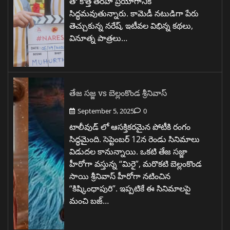
తో కొత్త తరహా ప్రయోగానికి
సిద్ధమవుతున్నారు. కామెడీ నటుడిగా పేరు
తెచ్చుకున్న నరేష్, ఇటీవల విభిన్న కథలు,
వినూత్న పాత్రలు…
తేజ సజ్జ vs బెల్లంకొండ శ్రీనివాస్
September 5, 2025
0
టాలీవుడ్ లో ఆసక్తికరమైన పోటీకి రంగం
సిద్ధమైంది. సెప్టెంబర్ 12న రెండు సినిమాలు
విడుదల కానున్నాయి. ఒకటి తేజ సజ్జా
హీరోగా వస్తున్న “మిరై”, మరొకటి బెల్లంకొండ
సాయి శ్రీనివాస్ హీరోగా నటించిన
“కిష్కింధాపురి”. ఇప్పటికే ఈ సినిమాలపై
మంచి బజ్…