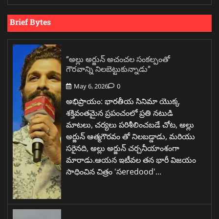
Brief Bytes
“అల్లు అర్జున్ అచంచల సంకల్పంతో
గౌరవాన్ని నిలబెట్టుకున్నాడు”
May 6, 2026
0
అభిప్రాయం: భారతీయ సినిమా యొక్క
శక్తివంతమైన ప్రపంచంలో ప్రతి నటుడి
మాటలు, చర్యలు పరిశీలించబడే చోట, అల్లు
అర్జున్ ఆత్మగౌరవం తో నిలబడ్డాడు, మరియు
సరైనది, అల్లు అర్జున్ చర్చనీయాంశంగా
మారాడు.ఆయన ఇటీవల తన భారీ విజయం
సాధించిన చిత్రం 'సeredood'…