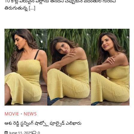
10 కోట్ల విలువైన విల్లాను తనదని చెప్పుకునే వదంతుల గురించి
తిరుగుతున్న […]
MOVIE
NEWS
ఆశు రెడ్డి స్టన్నింగ్ షాట్స్లో పూల్సైడ్ ఎలిఖారు
June 11, 2025
0