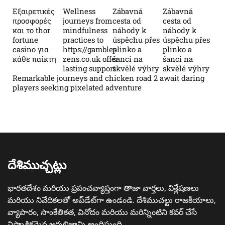
Εξαιρετικές
Wellness
Zábavná
Zábavná
προσφορές
journeys from
cesta od
cesta od
και το thor
mindfulness
náhody k
náhody k
fortune
practices to
úspěchu přes
úspěchu přes
casino για
https://gambles-
plinko a
plinko a
κάθε παίκτη
zens.co.uk offer
šanci na
šanci na
lasting support
skvělé výhry
skvělé výhry
Remarkable journeys and chicken road 2 await daring
players seeking pixelated adventure
దేశిముచ్చట్లు
భారతదేశం మరియు ప్రపంచవ్యాప్తంగా తాజా వార్తలు, విశ్లేషణలు
మరియు నివేదికలతో అప్‌డేట్‌గా ఉండండి. దేశిముచల్టు రాజకీయాలు,
వ్యాపారం, సాంకేతికత, వినోదం మరియు మరిన్నింటిని కవర్ చేసే
నిష్పాక్షికమైన జర్నలిజాన్ని అందిస్తుంది.