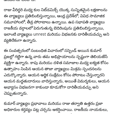
రాజు వీరిద్దరి మధ్య కుల నిట్‌డమిక్స్ యొక్క సున్నితమైన లక్షణాలను
ఈ వ్యాఖ్యలు ప్రతిబింబిస్తున్నాయి, ఆంధ్ర ప్రదేశ్‌లో, వివిధ సామాజిక
సమూహాలలో, తీవ్ర పోరాటాలు ఉన్నాయి. ఉప సభాపతి వ్యాఖ్యలు
రాజకీయ వర్గాలలో పెరుగుతున్న బెదిరింపును ప్రతిబింబిస్తున్నాయి,
ఇలాంటి వ్యాఖ్యలు unrest మరియు విభజనకు దారితీయవచ్చు అని
వ్యతిరేకంగా ఉన్నారు.
ఈ సంవత్సరంలో సంబంధిత విచారంలో సస్పెండ్ అయిన కుమార్
ప్రజల్లో గట్టిగా ఉన్న వారు తమ అభిప్రాయాలను స్పష్టంగా తెలియజేసే
వ్యక్తిగా ఉన్నారు. కాపు మరియు దళిత సమాజాల మధ్య ఐక్యత కోసం
ఉత్సాహం నింపిన ఆయన తాజా వ్యాఖ్యలు మిశ్రమ స్పందనలను
ఎదుర్కొన్నారు. ఆయన ఆర్థిక సంక్షేమం కోసం పోరాటం చేస్తున్నారని
ఆయన మద్దతుదారులు వాదిస్తున్నారు, అయితే విమర్శకులు, ఆయన
అభ్యాసం విభజనగా కాకుండా కూడుకోగా దారితీయవచ్చు అని
చెప్పుతున్నారు.
కుమార్ వ్యాఖ్యల ప్రభావాలు మరియు రాజు తర్వాతి ఉత్తరం ప్రజా
అధికారుల కర్తవ్యం పట్ల చర్చను ఆకర్షించాయి. రాజకీయ నాయకులు,