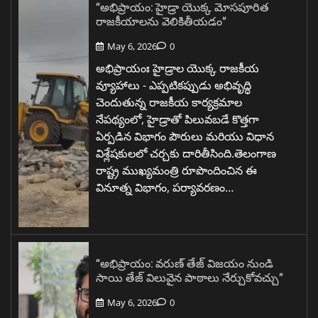
“అభిప్రాయం: హైడ్రా యొక్క మోసపూరిత
రాజకీయాలను వెలికితీయడం”
May 6, 2026
0
అభిప్రాయంః హైడ్రాల యొక్క రాజకీయ
వ్యూహాలు - ఎప్పటికప్పుడు అభివృద్ధి
చెందుతున్న రాజకీయ కార్యక్రమాల
నేపథ్యంలో, హైడ్రాతో పిలువబడే కొత్తగా
ఏర్పడిన విభాగం పౌరులు మరియు విధాన
విశ్లేషకులలో చర్చకు దారితీసింది.తెలంగాణ
రాష్ట్ర ముఖ్యమంత్రి రూపొందించిన ఈ
వినూత్న విభాగం, పర్యావరణం…
“అభిప్రాయం: వరుణ్ తేజ్ విజయం నుండి
సాయి తేజ్ విలువైన పాఠాలు నేర్చుకోవచ్చు”
May 6, 2026
0