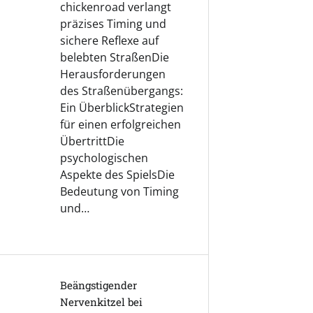
chickenroad verlangt
präzises Timing und
sichere Reflexe auf
belebten StraßenDie
Herausforderungen
des Straßenübergangs:
Ein ÜberblickStrategien
für einen erfolgreichen
ÜbertrittDie
psychologischen
Aspekte des SpielsDie
Bedeutung von Timing
und…
Beängstigender
Nervenkitzel bei