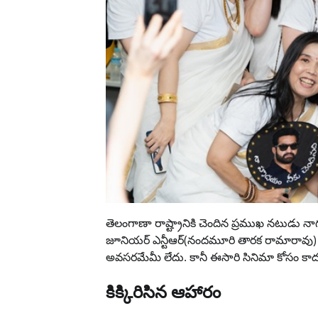
తెలంగాణా రాష్ట్రానికి చెందిన ప్రముఖ నటుడు నాగ 
జూనియర్ ఎన్టీఆర్(నందమూరి తారక రామారావు) 
అవసరమేమీ లేదు. కానీ ఈసారి సినిమా కోసం కాదు
కిక్కిరిసిన ఆహారం