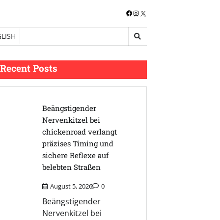
Facebook
Instagram
X
LISH
Recent Posts
Beängstigender
Nervenkitzel bei
chickenroad verlangt
präzises Timing und
sichere Reflexe auf
belebten Straßen
August 5, 2026
0
Beängstigender
Nervenkitzel bei