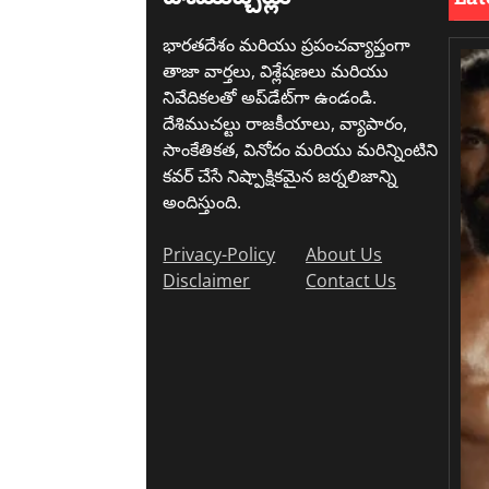
భారతదేశం మరియు ప్రపంచవ్యాప్తంగా
తాజా వార్తలు, విశ్లేషణలు మరియు
నివేదికలతో అప్‌డేట్‌గా ఉండండి.
దేశిముచల్టు రాజకీయాలు, వ్యాపారం,
సాంకేతికత, వినోదం మరియు మరిన్నింటిని
కవర్ చేసే నిష్పాక్షికమైన జర్నలిజాన్ని
అందిస్తుంది.
Privacy-Policy
About Us
Disclaimer
Contact Us