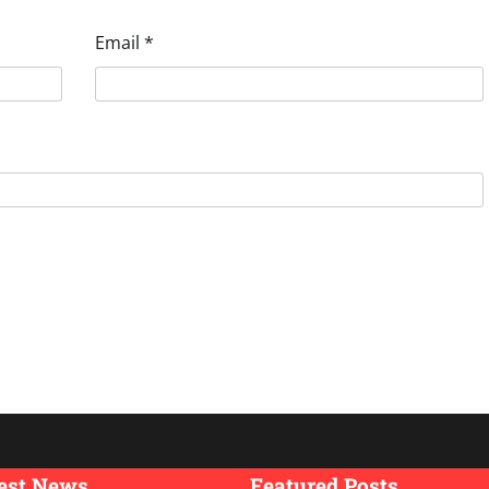
Email
*
est News
Featured Posts