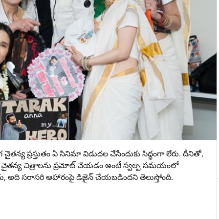
చైతన్య ప్రస్తుతం ఏ సినిమా విడుదల చేసేందుకు సిద్ధంగా లేరు. దీనితో,
చైతన్య చిత్రాలను ప్రమోట్ చేయడం అంటే స్వల్ప సమయంలో
, అది సరాసరి ఆహారంపై డిజైన్ చేయబడిందని తెలుస్తోంది.