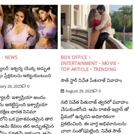
E
NEWS
BOX OFFICE
ENTERTAINMENT
MOVIE
యాలరీ: ఇశ్వర్య యొక్క అద్భుత
TOP ARTICLE
TRENDING
ం ప్రేక్షకులను ఆకట్టుకుంటుంది
సౌత్ స్టార్ నివేత పేతురాజ్ వివాహం
ary 26, 2025
0
August 29, 2025
0
యాలరీ: ఇశ్వాస్రియా అందం
నటి నివేత పేతురాజ్ త్వరలో వివాహం
ులను ఆకట్టిస్తుంది ఇశ్వాస్రియా
చేసుకుంటోంది. ఆమె రాజిత్ ఇబ్రాన్ తో
దక్షిణ భారత సినిమా
ప్రేమలో ఉన్నదని అధికారికంగా
మలోని ఒక ప్రకాశవంతమైన తార
ప్రకటించింది. ఈ వార్త అభిమానులను
ఆమె కేవలం తన అద్భుతమైన
చాలా సంతోషపెట్టింది. నివేత సౌత్
 కోసం మాత్రమే కాకుండా, ఆమె