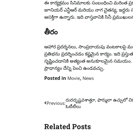
ఈ కార్యక్రమం సినిమాలకు సంబంధించి మరింత ప్
జూనియర్ ఎన్టీఆర్ మరియు నాగ చైతన్య, ఇద్దరు
ఆసక్తిగా ఉన్నారు. ఇది వాస్తవానికి సినీ ప్రమ
తీరం
ఆహార ప్రదర్శనలు, సాంప్రదాయపు వంటకాలపై మక్క
ప్రతిభను ప్రదర్శించడం కష్టమైన కార్యం. ఇది ప
సృష్టించడానికి అత్యంత అనుకూలమైన సమయం. చ
ప్రాధాన్యం దేన్ని పెంచి ఉండవచ్చు.
Posted in
,
Movie
News
Post
దురదృష్టవశాత్తూ, ఫార్ములా ఉచ్చులో చి
Previous:
ఓటీటీలు
navigation
Related Posts