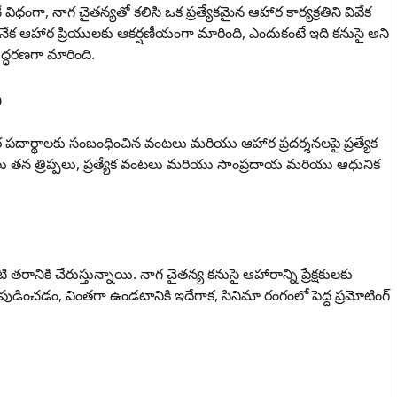
ధంగా, నాగ చైతన్యతో కలిసి ఒక ప్రత్యేకమైన ఆహార కార్యక్రతిని వివేక
ేక ఆహార ప్రియులకు ఆకర్షణీయంగా మారింది, ఎందుకంటే ఇది కనుసై అని
్ధరణగా మారింది.
ు
 పదార్థాలకు సంబంధించిన వంటలు మరియు ఆహార ప్రదర్శనలపై ప్రత్యేక
ారులు తన త్రిప్పలు, ప్రత్యేక వంటలు మరియు సాంప్రదాయ మరియు ఆధునిక
రానికి చేరుస్తున్నాయి. నాగ చైతన్య కనుసై ఆహారాన్ని ప్రేక్షకులకు
పుడించడం, వింతగా ఉండటానికి ఇదేగాక, సినిమా రంగంలో పెద్ద ప్రమోటింగ్