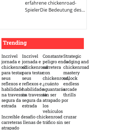
erfahrene chickenroad-
SpielerDie Bedeutung des…
Trending
Incrível
Incrível
Constante
Strategic
jornada e
jornada e
peligro en la
dodging and
chickenroad
chickenroad
carretera
chickenroad
para testar
para testar
con
mastery
seus
seus
chickenroad,
unlock
reflexos e
reflexos e
¿cuánto
endless
habilidade
habilidade
aguantarás
arcade
na travessia
na travessia
sin ser
thrills
segura da
segura da
atrapado por
estrada
estrada
los
vehículos
Increíble desafío chickenroad cruzar
carreteras llenas de tráfico sin ser
atrapado