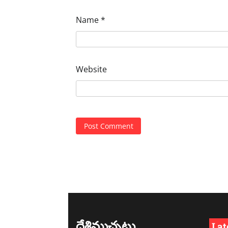
Name
*
Website
దేశిముచ్చట్లు
Lat