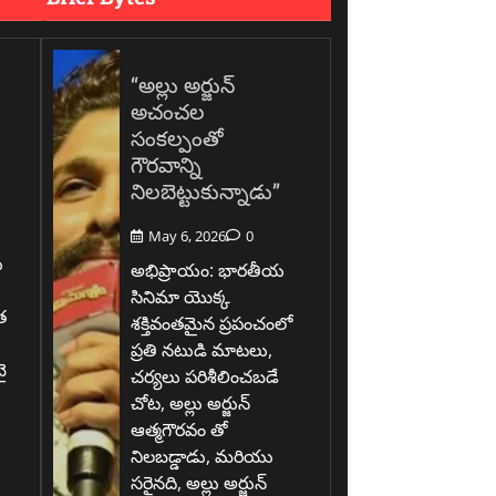
“అల్లు అర్జున్
అచంచల
సంకల్పంతో
గౌరవాన్ని
నిలబెట్టుకున్నాడు”
May 6, 2026
0
ు
అభిప్రాయం: భారతీయ
సినిమా యొక్క
త
శక్తివంతమైన ప్రపంచంలో
ప్రతి నటుడి మాటలు,
ై
చర్యలు పరిశీలించబడే
చోట, అల్లు అర్జున్
ఆత్మగౌరవం తో
.
నిలబడ్డాడు, మరియు
సరైనది, అల్లు అర్జున్