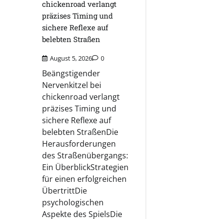
chickenroad verlangt
präzises Timing und
sichere Reflexe auf
belebten Straßen
August 5, 2026
0
Beängstigender
Nervenkitzel bei
chickenroad verlangt
präzises Timing und
sichere Reflexe auf
belebten StraßenDie
Herausforderungen
des Straßenübergangs:
Ein ÜberblickStrategien
für einen erfolgreichen
ÜbertrittDie
psychologischen
Aspekte des SpielsDie