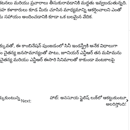
రకటనలు మరియు ప్రచారాలు తీసుకురావడానికి మద్దతు ఇవ్వబడుతున్నది.
 సహ కళాకారులు కూడ మీరు చూసిన మాధ్యమాన్ని ఆకర్షించాలని ఎంతో
ుఖులను సహాయం అందించడానికి కూడా ఒక బలమైన వేదిక.
ువతో, ఈ కాంబినేషన్ పుంజడంలో సినీ ఇండస్ట్రీకి అనేక విధాలుగా
్రస్తుతం చైతన్య జనసామాన్యంతో పాటు, జూనియర్ ఎన్టీఆర్ తన మహిమను
ైతన్య మరియు ఎన్టీఆర్ ఈసారి సినిమాలతో కాకుండా వంటకాలపై
క్కుకుంటున్న
హాట్: అనసూయ స్టైలిష్ లుక్‌లో ఆకట్టుకుంటూ
Next:
అలరిస్తోంది!