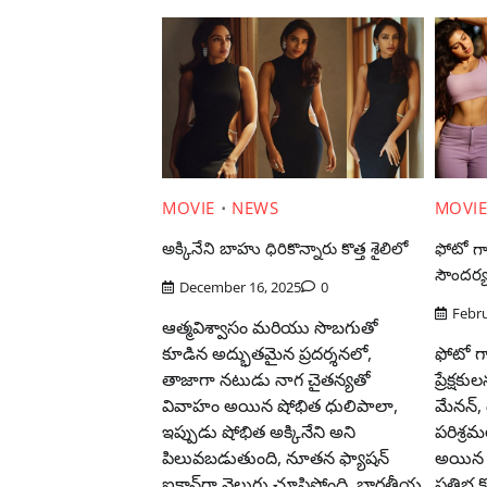
MOVIE
NEWS
MOVI
అక్కినేని బాహు ధిరికొన్నారు కొత్త శైలిలో
ఫోటో గ్
సౌందర్య
December 16, 2025
0
Febru
ఆత్మవిశ్వాసం మరియు సొబగుతో
కూడిన అద్భుతమైన ప్రదర్శనలో,
ఫోటో గ్
తాజాగా నటుడు నాగ చైతన్యతో
ప్రేక్షక
వివాహం అయిన షోభిత ధులిపాలా,
మేనన్, 
ఇప్పుడు షోభిత అక్కినేని అని
పరిశ్ర
పిలువబడుతుంది, నూతన ఫ్యాషన్
అయిన 
ఐకాన్‌గా వెలుగు చూపిస్తోంది. భారతీయ
ప్రతిభ