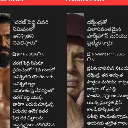
“చరణ్ పెద్ది చివరి
ధర్మేంద్రతో
నిమిషంలో
విలాసవంతమైన
అనిశ్చితిని
ఫార్మ్‌హౌస్ మరియు
నివలిస్తారు”
ప్రత్యేక కార్లు!
June 2, 2026
0
November 11, 2025
0
చరణ్ పెద్ది సినిమా
ప్రచీన బాలీవుడ్ నటుడ
ప్రపంచంలో 11వ గంటలో
ధర్మేంద్ర, తన అద్భుత
అనిశ్చితిని తొలగించారు,
పాత్రలు మరియు శాశ్వ
అనిశ్చితత్వం
ఆకర్షణ తో ప్రసిద్ధి
పెరుగుతున్న నేపథ్యంలో,
పొందిన, ప్రస్తుతం ముంబ
చరణ్ పెద్ది యొక్క
యొక్క ప్రఖ్యాత బ్రీచ్
భారీగా ఎదురుచూస్తున్న
కాండీ హాస్పిటల్ లో
విడుదల అనేక ఇతర
చికిత్స పొందుతున్నారు
పెద్ద-ధర చిత్రాలను
ఆయనకు త్వరిత గాలం
అస్తవ్యస్తంగా వదిలివేసిన