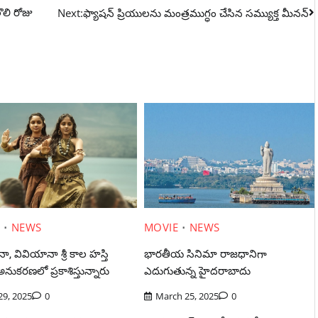
ొలి రోజు
Next:
ఫ్యాషన్ ప్రియులను మంత్రముగ్ధం చేసిన సమ్యుక్త మీనన్
E
NEWS
MOVIE
NEWS
, వివియానా శ్రీ కాల హస్తి
భారతీయ సినిమా రాజధానిగా
అనుకరణలో ప్రకాశిస్తున్నారు
ఎదుగుతున్న హైదరాబాదు
29, 2025
0
March 25, 2025
0