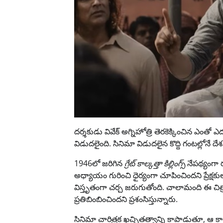
దర్శకుడు వివేక్ అగ్నిహోత్రి తెరకెక్కించిన ఎంతో
విడుదలైంది. సినిమా విడుదలైన కొద్ది గంటల్లోనే దేశవ
1946లో జరిగిన
గ్రేట్ కాల్కత్తా కిల్లింగ్స్
నేపథ్యంగా 
అధ్యాయం గురించి ధైర్యంగా చూపించిందని ప్రేక్
విస్తృతంగా చర్చ జరుగుతోంది. చాలామంది ఈ చిత్
ప్రతిబింబించిందని ప్రశంసిస్తున్నారు.
సినిమా చారిత్రక ఖచ్చితత్వాన్ని కాపాడుతూ, 