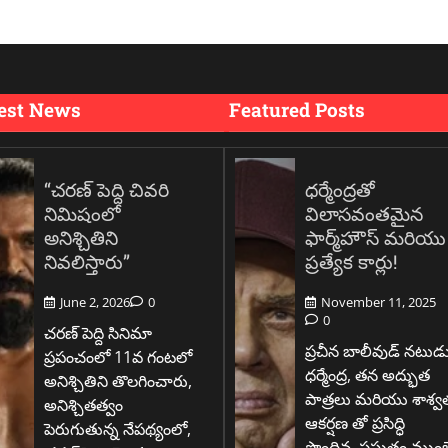
est News
Featured Posts
“చరణ్ పెద్ది చివరి
ధర్మేంద్రతో
నిమిషంలో
విలాసవంతమైన
అనిశ్చితిని
ఫార్మ్‌హౌస్ మరియు
నివలిస్తారు”
ప్రత్యేక కార్లు!
June 2, 2026
0
November 11, 2025
0
చరణ్ పెద్ది సినిమా
ప్రచీన బాలీవుడ్ నటుడ
ప్రపంచంలో 11వ గంటలో
ధర్మేంద్ర, తన అద్భుత
అనిశ్చితిని తొలగించారు,
పాత్రలు మరియు శాశ్వ
అనిశ్చితత్వం
ఆకర్షణ తో ప్రసిద్ధి
పెరుగుతున్న నేపథ్యంలో,
పొందిన, ప్రస్తుతం ముంబ