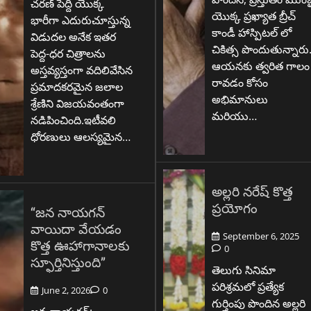
చరణ్ పెద్ది యొక్క
యొక్క ప్రఖ్యాత బ్రీచ్
భారీగా ఎదురుచూస్తున్న
కాండీ హాస్పిటల్ లో
విడుదల అనేక ఇతర
చికిత్స పొందుతున్నారు
పెద్ద-ధర చిత్రాలను
ఆయనకు త్వరిత గాలం
అస్తవ్యస్తంగా వదిలివేసిన
రావడం కోసం
ప్రమాదకరమైన జలాల
అభిమానులు
శ్రేణిని విజయవంతంగా
మరియు…
నడిపించింది.ఇటీవలి
ధోరణులు ఆలస్యమైన…
అల్లరి నరేష్ కొత్త
ప్రయోగం
“జన నాయగన్
వాయిదా వేయడం
September 6, 2025
కొత్త ఊహాగానాలకు
0
స్ఫూర్తినిస్తుంది”
తెలుగు సినిమా
పరిశ్రమలో ప్రత్యేక
June 2, 2026
0
గుర్తింపు పొందిన అల్లరి