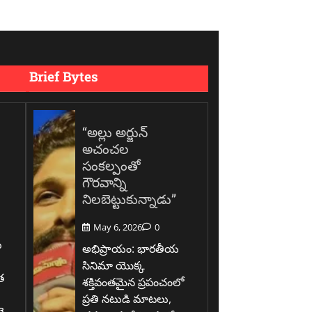
Brief Bytes
“అల్లు అర్జున్
అచంచల
సంకల్పంతో
గౌరవాన్ని
నిలబెట్టుకున్నాడు”
May 6, 2026
0
ు
అభిప్రాయం: భారతీయ
సినిమా యొక్క
త
శక్తివంతమైన ప్రపంచంలో
ప్రతి నటుడి మాటలు,
ై