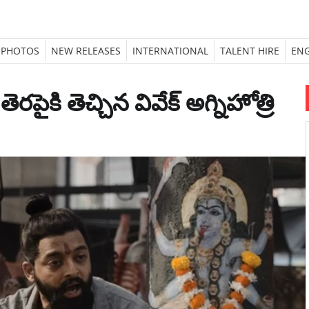
PHOTOS
NEW RELEASES
INTERNATIONAL
TALENT HIRE
ENG
ెరపైకి తెచ్చిన వివేక్ అగ్నిహోత్రి