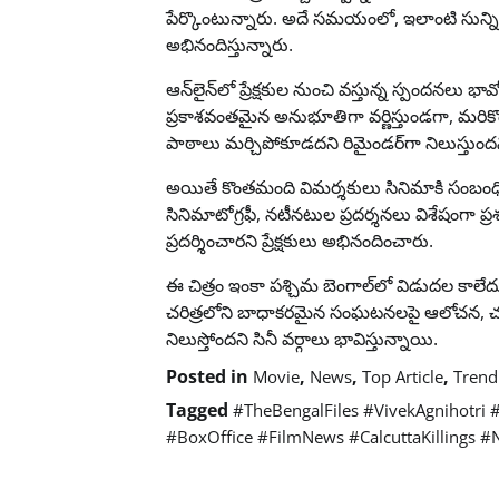
పేర్కొంటున్నారు. అదే సమయంలో, ఇలాంటి సున్నితమై
అభినందిస్తున్నారు.
ఆన్‌లైన్‌లో ప్రేక్షకుల నుంచి వస్తున్న స్పందనలు
ప్రకాశవంతమైన అనుభూతిగా వర్ణిస్తుండగా, మరికొం
పాఠాలు మర్చిపోకూడదని రిమైండర్‌గా నిలుస్తుందన
అయితే కొంతమంది విమర్శకులు సినిమాకి సంబంధిం
సినిమాటోగ్రఫీ, నటీనటుల ప్రదర్శనలు విశేషంగా ప
ప్రదర్శించారని ప్రేక్షకులు అభినందించారు.
ఈ చిత్రం ఇంకా పశ్చిమ బెంగాల్‌లో విడుదల కాలేదు.
చరిత్రలోని బాధాకరమైన సంఘటనలపై ఆలోచన, చర్
నిలుస్తోందని సినీ వర్గాలు భావిస్తున్నాయి.
Posted in
,
,
,
Movie
News
Top Article
Trend
Tagged
#TheBengalFiles #VivekAgnihotri
#BoxOffice #FilmNews #CalcuttaKillings