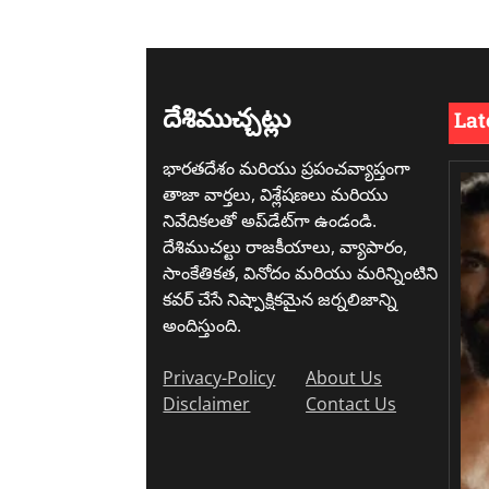
దేశిముచ్చట్లు
Lat
భారతదేశం మరియు ప్రపంచవ్యాప్తంగా
తాజా వార్తలు, విశ్లేషణలు మరియు
నివేదికలతో అప్‌డేట్‌గా ఉండండి.
దేశిముచల్టు రాజకీయాలు, వ్యాపారం,
సాంకేతికత, వినోదం మరియు మరిన్నింటిని
కవర్ చేసే నిష్పాక్షికమైన జర్నలిజాన్ని
అందిస్తుంది.
Privacy-Policy
About Us
Disclaimer
Contact Us