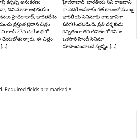
ళహస్తి కన్నప్ప అనుకరణ:
హైదరాబాద్: భారతీయ సినీ రాజధాని
నా, వివియానా అభినయం
గా ఎదిగే అవకాశం గత కాలంలో ముంబై
నలు హైదరాబాద్, భారతదేశం
భారతీయ సినిమాకు రాజధానిగా
 మంచు ప్రస్తుత ప్రధాన చిత్రం
పరిగణించబడింది. ప్రతి దర్శకుడు
ప”ని జూన్ 27న థియేటర్లలో
కచ్చితంగా తన జీవితంలో కనీసం
 చేయబోతున్నారు, ఈ చిత్రం
ఒకసారి హిందీ సినిమా
 […]
రూపొందించాలనే స్వప్నం […]
d.
Required fields are marked
*