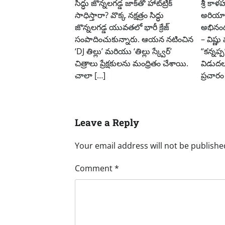
సిద్ధు జొన్నలగడ్డ జాక్‌తో హాట్‌ట్రిక్
శ్రీ కా
సాధిస్తారా? వొక్క నక్షత్రం సిద్ధు
అరియా
జొన్నలగడ్డ యువతలో భారీ క్రేజ్
అభినంద
సంపాదించుకున్నారు. ఆయన నటించిన
– విష్ణు
‘DJ తిల్లు’ మరియు ‘తిల్లు స్క్వేర్’
“కన్నప్
చిత్రాలు ప్రేక్షకులను మంధ్రితం చేశాయి.
విడుదల
చాలా […]
ప్రచారం
Leave a Reply
Your email address will not be publishe
Comment
*