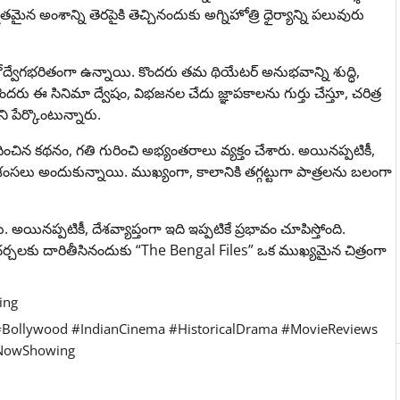
న అంశాన్ని తెరపైకి తెచ్చినందుకు అగ్నిహోత్రి ధైర్యాన్ని పలువురు
 భావోద్వేగభరితంగా ఉన్నాయి. కొందరు తమ థియేటర్ అనుభవాన్ని శుద్ధి,
దరు ఈ సినిమా ద్వేషం, విభజనల చేదు జ్ఞాపకాలను గుర్తు చేస్తూ, చరిత్ర
ి పేర్కొంటున్నారు.
చిన కథనం, గతి గురించి అభ్యంతరాలు వ్యక్తం చేశారు. అయినప్పటికీ,
్రశంసలు అందుకున్నాయి. ముఖ్యంగా, కాలానికి తగ్గట్టుగా పాత్రలను బలంగా
 అయినప్పటికీ, దేశవ్యాప్తంగా ఇది ఇప్పటికే ప్రభావం చూపిస్తోంది.
చలకు దారితీసినందుకు “The Bengal Files” ఒక ముఖ్యమైన చిత్రంగా
ing
 #Bollywood #IndianCinema #HistoricalDrama #MovieReviews
 #NowShowing