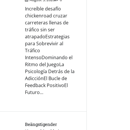
Increíble desafío
chickenroad cruzar
carreteras llenas de
tráfico sin ser
atrapadoEstrategias
para Sobrevivir al
Tráfico
IntensoDominando el
Ritmo del JuegoLa
Psicología Detrás de la
AdicciónEl Bucle de
Feedback PositivoEl
Futuro…
Beängstigender