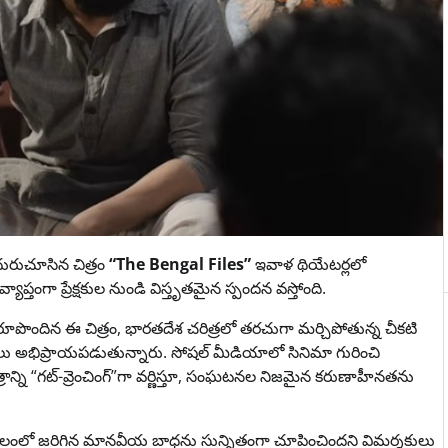
 ఎదురుచూసిన చిత్రం
“The Bengal Files”
ఇవాళ థియేటర్లలో
్యాప్తంగా ప్రేక్షకుల నుండి విస్తృతమైన స్పందన వస్తోంది.
రూపొందిన ఈ చిత్రం, భారతదేశ చరిత్రలో తరచుగా మర్చిపోతున్న చీకటి
షకులు అభిప్రాయపడుతున్నారు. సోషల్ మీడియాలో సినిమా గురించి
రాన్ని “గట్-వ్రెంచింగ్”గా వర్ణిస్తూ, సంఘటనల నిజమైన కరుణాహీనతను
ఆ కాలంలో జరిగిన మానవీయ బాధను సున్నితంగా చూపించిందని విమర్శకులు