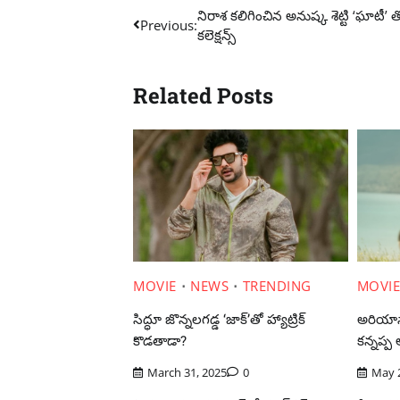
Post
నిరాశ కలిగించిన అనుష్క శెట్టి ‘ఘాటీ’ త
Previous:
కలెక్షన్స్
navigation
Related Posts
MOVIE
NEWS
TRENDING
MOVI
సిద్ధూ జొన్నలగడ్డ ‘జాక్’తో హ్యాట్రిక్
అరియానా
కొడతాడా?
కన్నప్ప 
March 31, 2025
0
May 