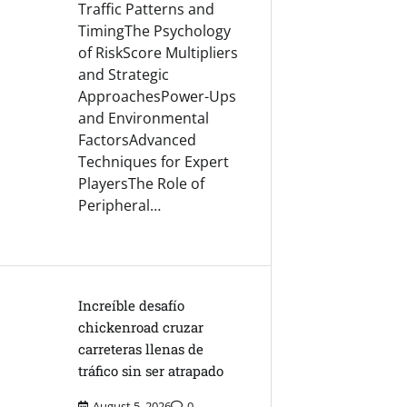
Traffic Patterns and
TimingThe Psychology
of RiskScore Multipliers
and Strategic
ApproachesPower-Ups
and Environmental
FactorsAdvanced
Techniques for Expert
PlayersThe Role of
Peripheral…
Increíble desafío
chickenroad cruzar
carreteras llenas de
tráfico sin ser atrapado
August 5, 2026
0