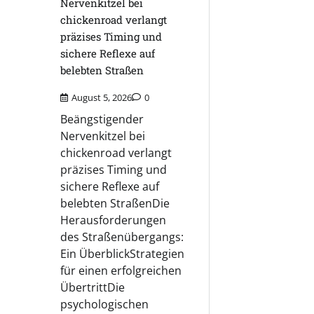
Nervenkitzel bei
chickenroad verlangt
präzises Timing und
sichere Reflexe auf
belebten Straßen
August 5, 2026
0
Beängstigender
Nervenkitzel bei
chickenroad verlangt
präzises Timing und
sichere Reflexe auf
belebten StraßenDie
Herausforderungen
des Straßenübergangs:
Ein ÜberblickStrategien
für einen erfolgreichen
ÜbertrittDie
psychologischen