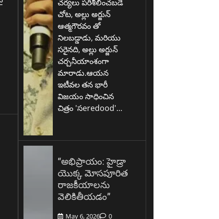
చర్యలు పరిశీలించబడే
చోట, అల్లు అర్జున్
ఆత్మగౌరవం తో
.
నిలబడ్డాడు, మరియు
సరైనది, అల్లు అర్జున్
చర్చనీయాంశంగా
మారాడు.ఆయన
ఇటీవల తన భారీ
విజయం సాధించిన
చిత్రం 'సeredood'…
“అభిప్రాయం: హైడ్రా
యొక్క మోసపూరిత
రాజకీయాలను
వెలికితీయడం”
May 6, 2026
0