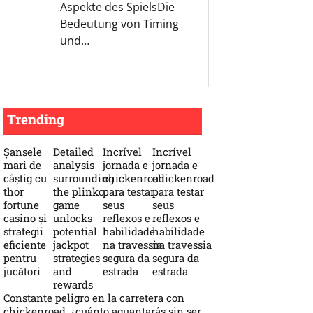
Aspekte des SpielsDie
Bedeutung von Timing
und…
Trending
Șansele
Detailed
Incrível
Incrível
mari de
analysis
jornada e
jornada e
câștig cu
surrounding
chickenroad
chickenroad
thor
the plinko
para testar
para testar
fortune
game
seus
seus
casino și
unlocks
reflexos e
reflexos e
strategii
potential
habilidade
habilidade
eficiente
jackpot
na travessia
na travessia
pentru
strategies
segura da
segura da
jucători
and
estrada
estrada
rewards
Constante peligro en la carretera con
chickenroad, ¿cuánto aguantarás sin ser