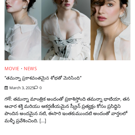
MOVIE
NEWS
“తమన్నా ప్రకాశవంతమైన శోభతో మెరిసింది”
March 3, 2025
0
గर्मी: తమన్నా మాంత్రిక అందంతో ప్రకాశిస్తోంది తమన్నా భాటియా, తన
ఆచార శక్తి మరియు ఆకర్షణీయమైన స్క్రీన్ ప్రత్యక్షం కోసం ప్రసిద్ధిని
పొందిన అందమైన నటి, ఈసారి ఇంతకుముందటి అందంతో వార్తలలో
మళ్ళీ ప్రవేశించింది. […]