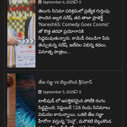
September 6, 2025
0
తెలుగు సినిమా పరిశ్రమలో ప్రత్యేక గుర్తింపు
పొందిన అల్లరి నరేష్, తన తాజా ప్రాజెక్ట్
‘Naresh65: Comedy Goes Cosmic’
తో కొత్త తరహా ప్రయోగానికి
సిద్ధమవుతున్నారు. కామెడీ నటుడిగా పేరు
తెచ్చుకున్న నరేష్, ఇటీవల విభిన్న కథలు,
వినూత్న పాత్రలు…
తేజ సజ్జ vs బెల్లంకొండ శ్రీనివాస్
September 5, 2025
0
టాలీవుడ్ లో ఆసక్తికరమైన పోటీకి రంగం
సిద్ధమైంది. సెప్టెంబర్ 12న రెండు సినిమాలు
విడుదల కానున్నాయి. ఒకటి తేజ సజ్జా
హీరోగా వస్తున్న “మిరై”, మరొకటి బెల్లంకొండ