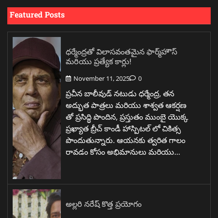
Featured Posts
ధర్మేంద్రతో విలాసవంతమైన ఫార్మ్‌హౌస్
మరియు ప్రత్యేక కార్లు!
November 11, 2025
0
ప్రచీన బాలీవుడ్ నటుడు ధర్మేంద్ర, తన
అద్భుత పాత్రలు మరియు శాశ్వత ఆకర్షణ
తో ప్రసిద్ధి పొందిన, ప్రస్తుతం ముంబై యొక్క
ప్రఖ్యాత బ్రీచ్ కాండీ హాస్పిటల్ లో చికిత్స
పొందుతున్నారు. ఆయనకు త్వరిత గాలం
రావడం కోసం అభిమానులు మరియు…
అల్లరి నరేష్ కొత్త ప్రయోగం