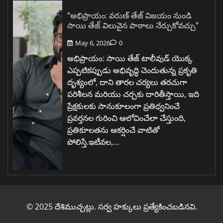
“అభిప్రాయం: వరుణ్ తేజ్ విజయం నుండి
సాయి తేజ్ విలువైన పాఠాలు నేర్చుకోవచ్చు”
May 6, 2026
0
అభిప్రాయం: సాయి తేజ్ టాలీవుడ్ యొక్క
ఎప్పటికప్పుడు అభివృద్ధి చెందుతున్న ప్రకృతి
దృశ్యంలో, దాని తారల చర్యలు తరచుగా
పరిశీలన మరియు చర్చకు దారితీస్తాయి, ఇది
ప్రేక్షకులకు సానుకూలంగా ప్రతిధ్వనించే
ప్రవర్తనల గురించి ఆలోచించేలా చేస్తుంది,
ప్రతికూలతను ఆకర్షించే వాటితో
పోలిస్తే.ఇటీవల,…
© 2025 దేశిముచ్చట్లు. సర్వ హక్కులు ప్రత్యేకించబడినవి.