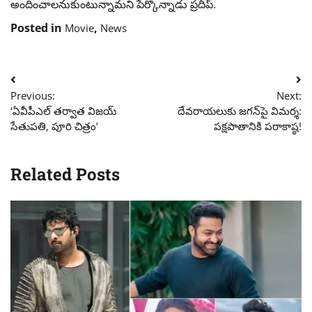
అందించాలనుకుంటున్నామని పేర్కొన్నాడు ప్రదీప్.
Posted in
,
Movie
News
Post
Previous:
Next:
navigation
‘ఏవీపీఎల్ తర్వాత విజయ్
దేవరాయలుకు జగన్‌పై విమర్శ:
సేతుపతి, పూరి చిత్రం’
పక్షపాతానికి పరాకాష్ఠ!
Related Posts