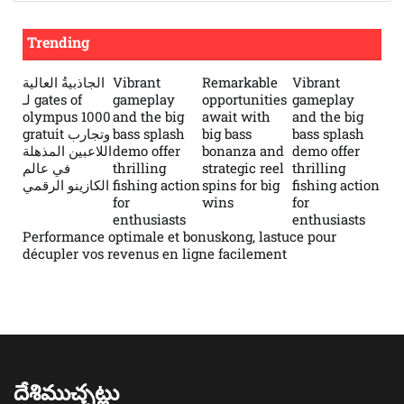
Trending
الجاذبيةُ العالية
Vibrant
Remarkable
Vibrant
لـ gates of
gameplay
opportunities
gameplay
olympus 1000
and the big
await with
and the big
gratuit وتجارب
bass splash
big bass
bass splash
اللاعبين المذهلة
demo offer
bonanza and
demo offer
في عالم
thrilling
strategic reel
thrilling
الكازينو الرقمي
fishing action
spins for big
fishing action
for
wins
for
enthusiasts
enthusiasts
Performance optimale et bonuskong, lastuce pour
décupler vos revenus en ligne facilement
దేశిముచ్చట్లు