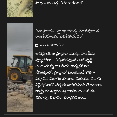
సాధించిన చిత్రం 'సeredood'…
“అభిప్రాయం: హైడ్రా యొక్క మోసపూరిత
రాజకీయాలను వెలికితీయడం”
May 6, 2026
0
అభిప్రాయంః హైడ్రాల యొక్క రాజకీయ
వ్యూహాలు - ఎప్పటికప్పుడు అభివృద్ధి
చెందుతున్న రాజకీయ కార్యక్రమాల
నేపథ్యంలో, హైడ్రాతో పిలువబడే కొత్తగా
ఏర్పడిన విభాగం పౌరులు మరియు విధాన
విశ్లేషకులలో చర్చకు దారితీసింది.తెలంగాణ
రాష్ట్ర ముఖ్యమంత్రి రూపొందించిన ఈ
వినూత్న విభాగం, పర్యావరణం…