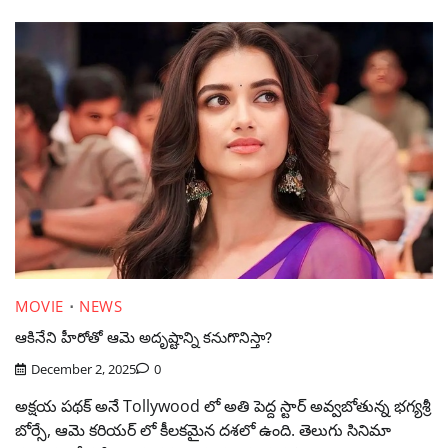
MOVIE
NEWS
ఆకినేని హీరోతో ఆమె అదృష్టాన్ని కనుగొనిస్తా?
December 2, 2025
0
అక్షయ పథక్ అనే Tollywood లో అతి పెద్ద స్టార్ అవ్వబోతున్న భగ్యశ్రీ
బోర్సే, ఆమె కరియర్ లో కీలకమైన దశలో ఉంది. తెలుగు సినిమా