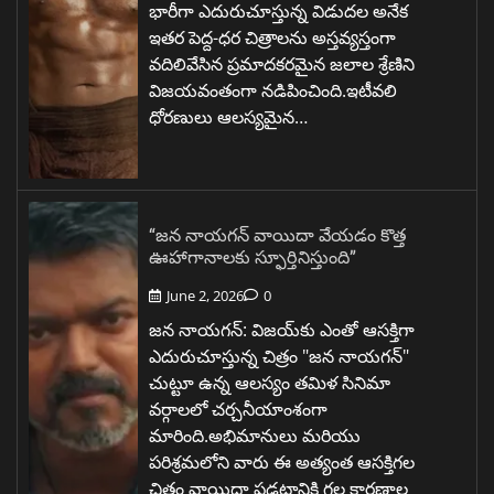
భారీగా ఎదురుచూస్తున్న విడుదల అనేక
ఇతర పెద్ద-ధర చిత్రాలను అస్తవ్యస్తంగా
వదిలివేసిన ప్రమాదకరమైన జలాల శ్రేణిని
విజయవంతంగా నడిపించింది.ఇటీవలి
ధోరణులు ఆలస్యమైన…
“జన నాయగన్ వాయిదా వేయడం కొత్త
ఊహాగానాలకు స్ఫూర్తినిస్తుంది”
June 2, 2026
0
జన నాయగన్: విజయ్‌కు ఎంతో ఆసక్తిగా
ఎదురుచూస్తున్న చిత్రం "జన నాయగన్"
చుట్టూ ఉన్న ఆలస్యం తమిళ సినిమా
వర్గాలలో చర్చనీయాంశంగా
మారింది.అభిమానులు మరియు
పరిశ్రమలోని వారు ఈ అత్యంత ఆసక్తిగల
చిత్రం వాయిదా పడటానికి గల కారణాల