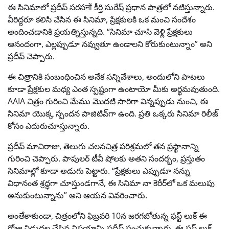
ఈ సినిమాలో ప్రదీప్ సరసनों కీర్తి సురేష్ ప్రధాన పాత్రలో నటిస్తున్నారు.
వీరిద్దరూ కలిసి చేసిన ఈ సినిమా, ప్రేక్షకులకి ఒక మంచి సందేశం
అందించడానికి ప్రయత్నిస్తున్నది. “సినిమా చూసి వెళ్లి ప్రేక్షకులు
ఆనందంగా, ఎల్లప్పుడూ నవ్వుతూ ఉండాలని కోరుకుంటున్నాం” అని
ప్రదీప్ చెప్పారు.
ఈ చిత్రానికి సంబంధించిన అనేక సన్నివేశాలు, అందులోని పాటలు
కూడా ప్రేక్షకుల మధ్య ఎంత స్పష్టంగా ఉంటాయో మీకు అర్థమవుతుంది.
AAIA చిత్రం గురించి మేము మొదటి సారిగా విన్నప్పుడు నుంచి, ఈ
సినిమా యొక్క స్పందన పాజిటివ్‌గా ఉంది. ప్రతి ఒక్కరు సినిమా రిలీజ్
కోసం ఎదురుచూస్తున్నారు.
ప్రదీప్ మాచిరాజు, తెలుగు చలనచిత్ర పరిశ్రమలో తన ప్రస్థానాన్ని
గురించి చెప్పారు. పాపులర్ టీవీ షోలకు అతని సందర్భం, ప్రస్తుతం
సినిమాల్లో కూడా అడుగు పెట్టారు. “ప్రేక్షకులు ఎప్పుడూ నన్ను
విధానంత శ్రద్ధగా చూస్తుండగానే, ఈ సినిమా నా కెరీర్‌లో ఒక మలుపు
అనుకుంటున్నాను” అని ఆయన వివరించారు.
అంతేకాకుండా, చిత్రంలోని ఫిబ్రవరి 10న జరగబోతున్న ఫస్ట్ లుక్ ఈ
రోజు విడుదల చేసిన విషయాన్ని ప్రదీప్ పంచుకున్నారు. ఈ ఫస్ట్ లుక్