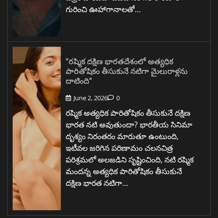
గురించి ఊహాగానాలతో…
“రష్మిక దక్షిణ భారతదేశంలో అత్యధిక
పారితోషికం తీసుకునే నటిగా మైలురాళ్లను
దాటింది”
June 2, 2026
0
రష్మిక అత్యధిక పారితోషికం తీసుకునే దక్షిణ
భారత నటి అవుతుందా? భారతీయ సినిమా
దృశ్యం నిరంతరం మారుతూ ఉంటుంది,
ఇటీవల జరిగిన పరిణామం చలనచిత్ర
పరిశ్రమలో అలజడిని సృష్టించింది, నటి రష్మిక
మందన్న అత్యధిక పారితోషికం తీసుకునే
దక్షిణ భారత నటిగా…