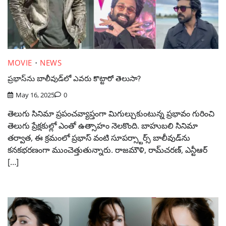
MOVIE
NEWS
ప్రభాస్‌ను బాలీవుడ్‌లో ఎవరు కొట్టారో తెలుసా?
May 16, 2025
0
తెలుగు సినిమా ప్రపంచవ్యాప్తంగా మిగుల్చుకుంటున్న ప్రభావం గురించి
తెలుగు ప్రేక్షకుల్లో ఎంతో ఉత్సాహం నెలకొంది. బాహుబలి సినిమా
తర్వాత, ఈ క్రమంలో ప్రభాస్ వంటి సూపర్స్టార్స్ బాలీవుడ్‌ను
కనకభరణంగా ముంచెత్తుతున్నారు. రాజమౌళి, రామ్‌చరణ్, ఎన్టీఆర్
[…]