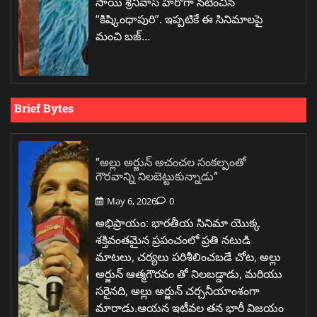
సాయి శ్రీనివాస్ హీరోగా నటించిన
“కిష్కింధాపురి”. ఇప్పటికే ఈ సినిమాలపై
మంచి బజ్…
Brief Bytes
“అల్లు అర్జున్ అచంచల సంకల్పంతో
గౌరవాన్ని నిలబెట్టుకున్నాడు”
May 6, 2026
0
అభిప్రాయం: భారతీయ సినిమా యొక్క
శక్తివంతమైన ప్రపంచంలో ప్రతి నటుడి
మాటలు, చర్యలు పరిశీలించబడే చోట, అల్లు
అర్జున్ ఆత్మగౌరవం తో నిలబడ్డాడు, మరియు
సరైనది, అల్లు అర్జున్ చర్చనీయాంశంగా
మారాడు.ఆయన ఇటీవల తన భారీ విజయం