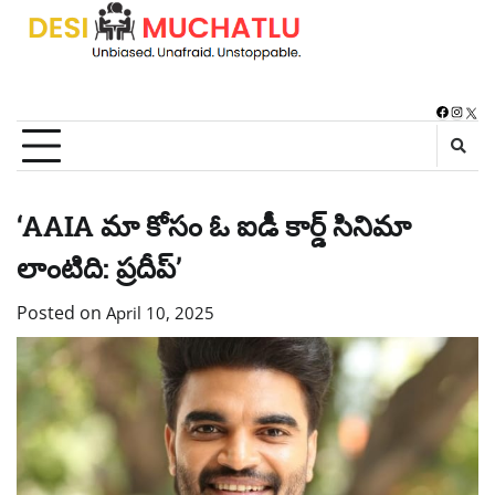
Skip
to
content
Faceboo
Instag
X
‘AAIA మా కోసం ఓ ఐడీ కార్డ్ సినిమా
లాంటిది: ప్రదీప్’
Posted on
April 10, 2025