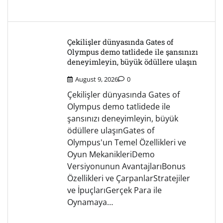
Çekilişler dünyasında Gates of
Olympus demo tatlidede ile şansınızı
deneyimleyin, büyük ödüllere ulaşın
August 9, 2026
0
Çekilişler dünyasında Gates of
Olympus demo tatlidede ile
şansınızı deneyimleyin, büyük
ödüllere ulaşınGates of
Olympus'un Temel Özellikleri ve
Oyun MekanikleriDemo
Versiyonunun AvantajlarıBonus
Özellikleri ve ÇarpanlarStratejiler
ve İpuçlarıGerçek Para ile
Oynamaya…