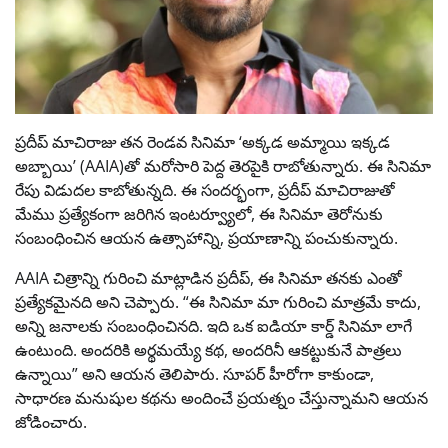
ప్రదీప్ మాచిరాజు తన రెండవ సినిమా ‘అక్కడ అమ్మాయి ఇక్కడ
అబ్బాయి’ (AAIA)తో మరోసారి పెద్ద తెరపైకి రాబోతున్నారు. ఈ సినిమా
రేపు విడుదల కాబోతున్నది. ఈ సందర్భంగా, ప్రదీప్ మాచిరాజుతో
మేము ప్రత్యేకంగా జరిగిన ఇంటర్వ్యూలో, ఈ సినిమా తెరోనుకు
సంబంధించిన ఆయన ఉత్సాహాన్ని, ప్రయాణాన్ని పంచుకున్నారు.
AAIA చిత్రాన్ని గురించి మాట్లాడిన ప్రదీప్, ఈ సినిమా తనకు ఎంతో
ప్రత్యేకమైనది అని చెప్పారు. “ఈ సినిమా మా గురించి మాత్రమే కాదు,
అన్ని జనాలకు సంబంధించినది. ఇది ఒక ఐడియా కార్డ్ సినిమా లాగే
ఉంటుంది. అందరికి అర్థమయ్యే కథ, అందరినీ ఆకట్టుకునే పాత్రలు
ఉన్నాయి” అని ఆయన తెలిపారు. సూపర్ హీరోగా కాకుండా,
సాధారణ మనుషుల కథను అందించే ప్రయత్నం చేస్తున్నామని ఆయన
జోడించారు.