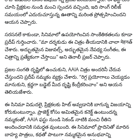
చూసి ప్రేక్షకుల నుండి మంచి స్పందన వచ్చింది, ఇది సాంగ్ రిలీజ్
సమయంలో ఎదురుచూస్తున్న ఊతాన్ని మరింత ప్రోత్సహించిందని
ఆయన చెప్పారు.
సరసనలే కాకుండా, సినిమాలో ఉపయోగించిన సాంకేతికతలను కూడా
ప్రదీప్ గుర్తించారు. “మా దర్శకుడు ఈ చిత్రం తీయడానికి చాలా मेहनత్
చేశారు. అద్భుతమైన విజువల్స్, అద్భుతమైన నేపథ్య సంగీతం, ఈ
చిత్రాన్ని ప్రత్యేకంగా చేస్తాయి” అని తెనాలీ ప్రజర్ చెప్పారు.
ప్రజల సంగతి దృష్టిలో ఉంచుకుని, AAIA చిత్రం అందరినీ చేరువ
చేస్తుందని ప్రదీప్ నమ్మకం వ్యక్తం చేశారు. “రిగ్గ ప్రయోగాలు చెయ్యడం
మానుకుని, శ్రద్ధగా బడ్జెట్ మీద దృష్టి కేంద్రీకరించాం” అని ఆయన
తెలియజేశారు.
ఈ సినిమా విడుదలై, ప్రేక్షకలకు హిట్ అవ్వడానికి బాగున్న విజయాన్ని
కోరుకుంటున్నాం. ప్రాజెక్ట్ కోసం అమితమైన కనెక్ట్ ఉంటుందన్న
నమ్మకంతో, AAIA ఫస్టు నుండి సెకండ్‌ నాటికి మంచి రీతిని
అందించడానికి సమర్ధత వుంటుంది. ఈ సినిమాలో ప్రాదినితో మారిన
బాహ్య పాత్రలు, కథతో పాటుగా నమ్మకమైన అనుభవాన్ని