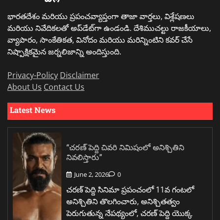
భారతదేశం మరియు ప్రపంచవ్యాప్తంగా తాజా వార్తలు, విశ్లేషణలు
మరియు నివేదికలతో అప్‌డేట్‌గా ఉండండి. దేశిముచల్టు రాజకీయాలు,
వ్యాపారం, సాంకేతికత, వినోదం మరియు మరిన్నింటిని కవర్ చేసే
నిష్పాక్షికమైన జర్నలిజాన్ని అందిస్తుంది.
Privacy-Policy
Disclaimer
About Us
Contact Us
Latest News
“చరణ్ పెద్ది చివరి నిమిషంలో అనిశ్చితిని
నివలిస్తారు”
June 2, 2026
0
చరణ్ పెద్ది సినిమా ప్రపంచంలో 11వ గంటలో
అనిశ్చితిని తొలగించారు, అనిశ్చితత్వం
పెరుగుతున్న నేపథ్యంలో, చరణ్ పెద్ది యొక్క