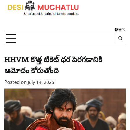
Skip
to
content
Faceboo
Instag
X
HHVM కొత్త టికెట్ ధర పెరగడానికి
ఆమోదం కోరుతోంది
Posted on
July 14, 2025