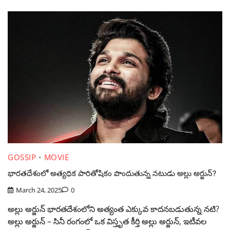
GOSSIP
MOVIE
భారతదేశంలో అత్యధిక పారితోషికం పొందుతున్న నటుడు అల్లు అర్జున్?
March 24, 2025
0
అల్లు అర్జున్ భారతదేశంలోని అత్యంత ఎక్కువ కాదనబడుతున్న నటి?
అల్లు అర్జున్ – సినీ రంగంలో ఒక విస్తృత కీర్తి అల్లు అర్జున్, ఇటీవల