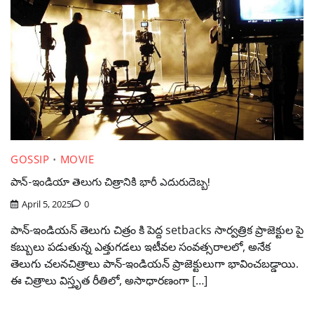
GOSSIP
MOVIE
పాన్-ఇండియా తెలుగు చిత్రానికి భారీ ఎదురుదెబ్బ!
April 5, 2025
0
పాన్-ఇండియన్ తెలుగు చిత్రం కి పెద్ద setbacks సార్వత్రిక ప్రాజెక్టుల పై
కబ్బులు పడుతున్న ఎత్తుగడలు ఇటీవల సంవత్సరాలలో, అనేక
తెలుగు చలనచిత్రాలు పాన్-ఇండియన్ ప్రాజెక్టులుగా భావించబడ్డాయి.
ఈ చిత్రాలు విస్తృత రీతిలో, అసాధారణంగా […]