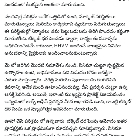
పెంచడంలో కీలకమైన అంశంగా మారుతుంది.
చలనచిత్ర పరిశ్రమ అనేక ఒత్తిడిలో ఉంది, మార్కెట్ పరిస్థితులు
మారుతున్నాయి మరియు కార్యకలాప వ్యయాలు పెరుగుతున్నాయి,
ఈ పరిస్థితుల్లో నిర్మాతలు తమ పెట్టుబడులను తిరిగి పొందడం కష్టంగా
మారుతోంది. టిక్కెట్ ధర పెంచడం ద్వారా, రాథ్నం ఈ సవాళ్ళను
అధిగమించడమే కాకుండా, HHVM అందించే నాణ్యమైన సినిమా
అనుభవాన్ని ప్రేక్షకులకు అందించాలనుకుంటున్నారు.
మే లో జరిగిన మొదటి సమావేశం నుండి, సినిమా చుట్టూ స్పష్టమైన
ఉత్సాహం ఉంది, అభిమానులు దీని విడుదల కోసం ఆసక్తిగా
ఎదురుచూస్తున్నారు. చరిత్ర మరియు పురాణాలను కలగలిపిన
కథనాన్ని అనేక మంది ఊహించినందువల్ల, దీని ప్రదర్శన చుట్టూ ఉన్న
ఆసక్తి పెరిగింది. అయితే, ఇలాంటి ముఖ్యమైన ప్రాజెక్ట్ విజయవంతం
అవ్వడంలో బాక్స్ ఆఫీస్ ప్రదర్శన మీద ఆధారపడి ఉంది, కాబట్టి టిక్కెట్
ధర పెంపు ఒక వ్యూహాత్మక అవసరంగా మారుతుంది.
ఊహా చేసే పరిశ్రమ లో ఉన్నవారు, టిక్కెట్ ధర పెంపు ఆమోదం ఇతర
ప్రొడక్షన్లకు ఒక ప్రాధమికంగా మారవచ్చని సూచిస్తున్నారు. సినిమా
అభివృద్ధి చెందుతున్నప్పుడు మరియు ఆధునిక చలనచిత్ర నిర్మాణం