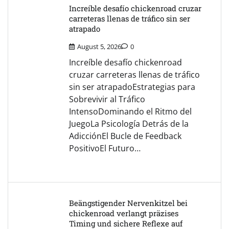
Increíble desafío chickenroad cruzar
carreteras llenas de tráfico sin ser
atrapado
August 5, 2026
0
Increíble desafío chickenroad
cruzar carreteras llenas de tráfico
sin ser atrapadoEstrategias para
Sobrevivir al Tráfico
IntensoDominando el Ritmo del
JuegoLa Psicología Detrás de la
AdicciónEl Bucle de Feedback
PositivoEl Futuro…
Beängstigender Nervenkitzel bei
chickenroad verlangt präzises
Timing und sichere Reflexe auf