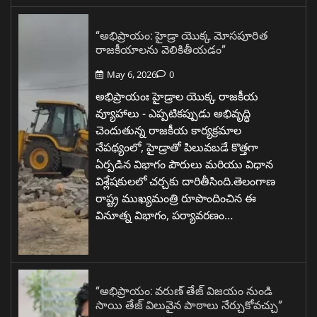
“అభిప్రాయం: హైడ్రా యొక్క మోసపూరిత
రాజకీయాలను వెలికితీయడం”
May 6, 2026
0
అభిప్రాయంః హైడ్రాల యొక్క రాజకీయ
వ్యూహాలు - ఎప్పటికప్పుడు అభివృద్ధి
చెందుతున్న రాజకీయ కార్యక్రమాల
నేపథ్యంలో, హైడ్రాతో పిలువబడే కొత్తగా
ఏర్పడిన విభాగం పౌరులు మరియు విధాన
విశ్లేషకులలో చర్చకు దారితీసింది.తెలంగాణ
రాష్ట్ర ముఖ్యమంత్రి రూపొందించిన ఈ
వినూత్న విభాగం, పర్యావరణం…
“అభిప్రాయం: వరుణ్ తేజ్ విజయం నుండి
సాయి తేజ్ విలువైన పాఠాలు నేర్చుకోవచ్చు”