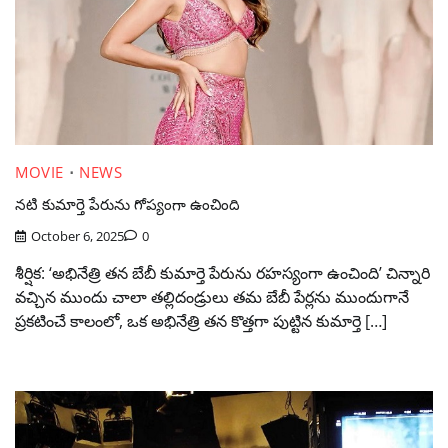
MOVIE
NEWS
నటి కుమార్తె పేరును గోప్యంగా ఉంచింది
October 6, 2025
0
శీర్షిక: ‘అభినేత్రి తన బేబీ కుమార్తె పేరును రహస్యంగా ఉంచింది’ చిన్నారి
వచ్చిన ముందు చాలా తల్లిదండ్రులు తమ బేబీ పేర్లను ముందుగానే
ప్రకటించే కాలంలో, ఒక అభినేత్రి తన కొత్తగా పుట్టిన కుమార్తె […]