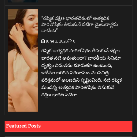
“రష్మిక దక్షిణ భారతదేశంలో అత్యధిక
పారితోషికం తీసుకునే నటిగా మైలురాళ్లను
దాటింది”
June 2, 2026
0
రష్మిక అత్యధిక పారితోషికం తీసుకునే దక్షిణ
భారత నటి అవుతుందా? భారతీయ సినిమా
దృశ్యం నిరంతరం మారుతూ ఉంటుంది,
ఇటీవల జరిగిన పరిణామం చలనచిత్ర
పరిశ్రమలో అలజడిని సృష్టించింది, నటి రష్మిక
మందన్న అత్యధిక పారితోషికం తీసుకునే
దక్షిణ భారత నటిగా…
Featured Posts