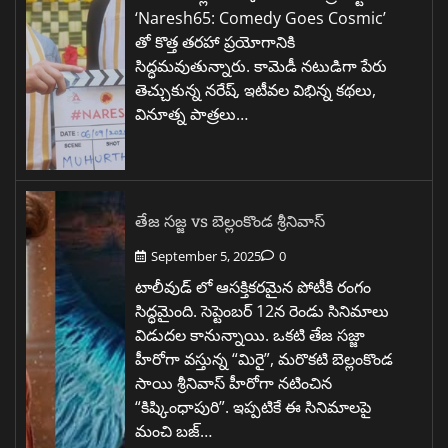
‘Naresh65: Comedy Goes Cosmic’
తో కొత్త తరహా ప్రయోగానికి
సిద్ధమవుతున్నారు. కామెడీ నటుడిగా పేరు
తెచ్చుకున్న నరేష్, ఇటీవల విభిన్న కథలు,
వినూత్న పాత్రలు…
తేజ సజ్జ vs బెల్లంకొండ శ్రీనివాస్
September 5, 2025
0
టాలీవుడ్ లో ఆసక్తికరమైన పోటీకి రంగం
సిద్ధమైంది. సెప్టెంబర్ 12న రెండు సినిమాలు
విడుదల కానున్నాయి. ఒకటి తేజ సజ్జా
హీరోగా వస్తున్న “మిరై”, మరొకటి బెల్లంకొండ
సాయి శ్రీనివాస్ హీరోగా నటించిన
“కిష్కింధాపురి”. ఇప్పటికే ఈ సినిమాలపై
మంచి బజ్…