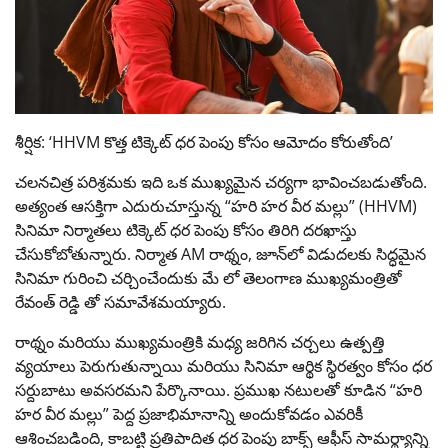
శీర్షిక: ‘HHVM కొత్త టిక్కెట్ ధర పెంపు కోసం ఆమోదం కోరుతోంది’
చలనచిత్ర పరిశ్రమకు ఇది ఒక ముఖ్యమైన చర్యగా భావించబడుతోంది.
అత్యంత ఆసక్తిగా ఎదురుచూస్తున్న “హరి హర వీర మల్లు” (HHVM)
సినిమా నిర్మాతలు టిక్కెట్ ధర పెంపు కోసం తిరిగి దరఖాస్తు
చేసుకోబోతున్నారు. నిర్మాత AM రాథ్నం, జూన్‌లో విడుదలకు సిద్ధమైన
సినిమా గురించి చర్చించేందుకు మే లో తెలంగాణ ముఖ్యమంత్రితో
రేవంత్ రెడ్డి తో సమావేశమయ్యారు.
రాథ్నం మరియు ముఖ్యమంత్రికి మధ్య జరిగిన చర్చలు ఉత్పత్తి
వ్యయాలు పెరుగుతున్నాయి మరియు సినిమా ఆర్థిక స్థిరత్వం కోసం ధర
సర్దుబాటు అవసరమని పేర్కొనాయి. ప్రముఖ నటులతో కూడిన “హరి
హర వీర మల్లు” పెద్ద ప్రజాభిమానాన్ని అందుకోవడం ఎవరికీ
ఆశించబడింది, కాబట్టి ప్రతిపాదిత ధర పెంపు బాక్స్ ఆఫీస్ సామర్థ్యాన్ని