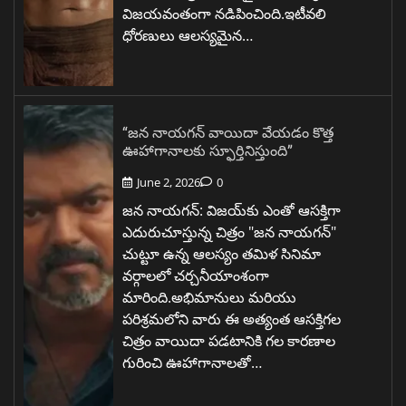
విజయవంతంగా నడిపించింది.ఇటీవలి
ధోరణులు ఆలస్యమైన…
“జన నాయగన్ వాయిదా వేయడం కొత్త
ఊహాగానాలకు స్ఫూర్తినిస్తుంది”
June 2, 2026
0
జన నాయగన్: విజయ్‌కు ఎంతో ఆసక్తిగా
ఎదురుచూస్తున్న చిత్రం "జన నాయగన్"
చుట్టూ ఉన్న ఆలస్యం తమిళ సినిమా
వర్గాలలో చర్చనీయాంశంగా
మారింది.అభిమానులు మరియు
పరిశ్రమలోని వారు ఈ అత్యంత ఆసక్తిగల
చిత్రం వాయిదా పడటానికి గల కారణాల
గురించి ఊహాగానాలతో…