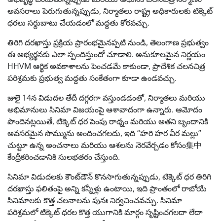
అవసరాలు పెరుగుతున్నప్పుడు, నిర్మాతలు రాష్ట్ర అధికారులకు టిక్కెట్
ధరలు సర్దుబాటు చేయడంలో మద్దతు కోరవచ్చు.
తిరిగి దరఖాస్తు ప్రక్రియ ప్రారంభమైనప్పటి నుండి, తెలంగాణ ప్రభుత్వం
ఈ అభ్యర్థనకు ఎలా స్పందిస్తుందో చూడాలి. అనుకూలమైన నిర్ణయం
HHVM ఆర్థిక అవకాశాలను పెంచడమే కాకుండా, ప్రాదేశిక చలనచిత్ర
పరిశ్రమకు ప్రభుత్వ మద్దతు సంకేతంగా కూడా ఉండవచ్చు.
జులై 14న విడుదల తేదీ దగ్గరగా వస్తుండడంతో, నిర్మాతలు మరియు
అభిమానులు సినిమా విజయంపై ఆశావాదంగా ఉన్నారు. ఆమోదం
పొందినట్లయితే, టిక్కెట్ ధర పెంపు రాథ్నం మరియు అతని బృందానికి
అవసరమైన సొమ్మును అందించగలదు, ఇది “హరి హర వీర మల్లు”
చుట్టూ ఉన్న అంచనాలు మరియు ఆశలను నెరవేర్చడం కోసం集中
కేంద్రీకరించడానికి సులభతరం చేస్తుంది.
సినిమా విడుదలకు కౌంట్‌డౌన్ కొనసాగుతున్నప్పుడు, టిక్కెట్ ధర తిరిగి
దరఖాస్తు ఫలితంపై అన్ని కన్నీళ్లు ఉంటాయి, ఇది ప్రాంతంలో రాబోయే
సినిమాలకు కొత్త చలనాలను పునః నిర్వచించవచ్చు. సినిమా
పరిశ్రమలో టిక్కెట్ ధరల కొత్త యుగానికి మార్గం సృష్టించగలదా లేదా