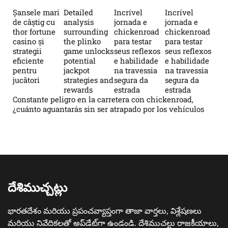
Șansele mari
Detailed
Incrível
Incrível
de câștig cu
analysis
jornada e
jornada e
thor fortune
surrounding
chickenroad
chickenroad
casino și
the plinko
para testar
para testar
strategii
game unlocks
seus reflexos
seus reflexos
eficiente
potential
e habilidade
e habilidade
pentru
jackpot
na travessia
na travessia
jucători
strategies and
segura da
segura da
rewards
estrada
estrada
Constante peligro en la carretera con chickenroad,
¿cuánto aguantarás sin ser atrapado por los vehículos
దేశిముచ్చట్లు
భారతదేశం మరియు ప్రపంచవ్యాప్తంగా తాజా వార్తలు, విశ్లేషణలు
మరియు నివేదికలతో అప్‌డేట్‌గా ఉండండి. దేశిముచల్టు రాజకీయాలు,