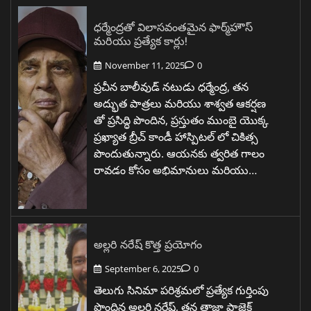
ధర్మేంద్రతో విలాసవంతమైన ఫార్మ్‌హౌస్
మరియు ప్రత్యేక కార్లు!
November 11, 2025
0
ప్రచీన బాలీవుడ్ నటుడు ధర్మేంద్ర, తన
అద్భుత పాత్రలు మరియు శాశ్వత ఆకర్షణ
తో ప్రసిద్ధి పొందిన, ప్రస్తుతం ముంబై యొక్క
ప్రఖ్యాత బ్రీచ్ కాండీ హాస్పిటల్ లో చికిత్స
పొందుతున్నారు. ఆయనకు త్వరిత గాలం
రావడం కోసం అభిమానులు మరియు…
అల్లరి నరేష్ కొత్త ప్రయోగం
September 6, 2025
0
తెలుగు సినిమా పరిశ్రమలో ప్రత్యేక గుర్తింపు
పొందిన అల్లరి నరేష్, తన తాజా ప్రాజెక్ట్