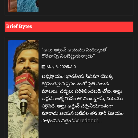
Brief Bytes
“అల్లు అర్జున్ అచంచల సంకల్పంతో
గౌరవాన్ని నిలబెట్టుకున్నాడు”
May 6, 2026
0
అభిప్రాయం: భారతీయ సినిమా యొక్క
శక్తివంతమైన ప్రపంచంలో ప్రతి నటుడి
మాటలు, చర్యలు పరిశీలించబడే చోట, అల్లు
అర్జున్ ఆత్మగౌరవం తో నిలబడ్డాడు, మరియు
సరైనది, అల్లు అర్జున్ చర్చనీయాంశంగా
మారాడు.ఆయన ఇటీవల తన భారీ విజయం
సాధించిన చిత్రం 'సeredood'…