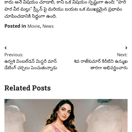
కాదు అనే విషయం చూడాలి, కానీ ఒక విషయం స్పష్టంగా ఉంది: “హరి
హర వీర మల్లు” స్ర్కీన్ పై మరియు బయట ఒక ముఖ్యమైన ప్రభావం
చూపించడానికి సిద్ధంగా ఉంది.
Posted in
,
Movie
News
Post
Previous:
Next:
navigation
ఉర్వశి వింబల్‌డన్ మిస్టరీ మాన్
శివ రాజ్‌కుమార్ కిరీటిని ఉన్ముఖ
డేటింగ్ చర్చలు పెంచుతున్నాడు
తారగా అభివర్ణించారు
Related Posts