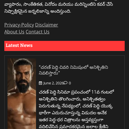
వ్యాపారం, సాంకేతికత, వినోదం మరియు మరిన్నింటిని కవర్ చేసే
నిష్పాక్షికమైన జర్నలిజాన్ని అందిస్తుంది.
Privacy-Policy
Disclaimer
About Us
Contact Us
Latest News
“చరణ్ పెద్ది చివరి నిమిషంలో అనిశ్చితిని
నివలిస్తారు”
June 2, 2026
0
చరణ్ పెద్ది సినిమా ప్రపంచంలో 11వ గంటలో
అనిశ్చితిని తొలగించారు, అనిశ్చితత్వం
పెరుగుతున్న నేపథ్యంలో, చరణ్ పెద్ది యొక్క
భారీగా ఎదురుచూస్తున్న విడుదల అనేక
ఇతర పెద్ద-ధర చిత్రాలను అస్తవ్యస్తంగా
వదిలివేసిన ప్రమాదకరమైన జలాల శ్రేణిని