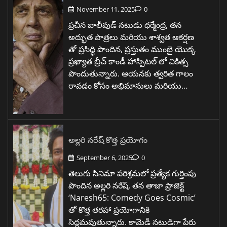
November 11, 2025
0
ప్రచీన బాలీవుడ్ నటుడు ధర్మేంద్ర, తన
అద్భుత పాత్రలు మరియు శాశ్వత ఆకర్షణ
తో ప్రసిద్ధి పొందిన, ప్రస్తుతం ముంబై యొక్క
ప్రఖ్యాత బ్రీచ్ కాండీ హాస్పిటల్ లో చికిత్స
పొందుతున్నారు. ఆయనకు త్వరిత గాలం
రావడం కోసం అభిమానులు మరియు…
అల్లరి నరేష్ కొత్త ప్రయోగం
September 6, 2025
0
తెలుగు సినిమా పరిశ్రమలో ప్రత్యేక గుర్తింపు
పొందిన అల్లరి నరేష్, తన తాజా ప్రాజెక్ట్
‘Naresh65: Comedy Goes Cosmic’
తో కొత్త తరహా ప్రయోగానికి
సిద్ధమవుతున్నారు. కామెడీ నటుడిగా పేరు