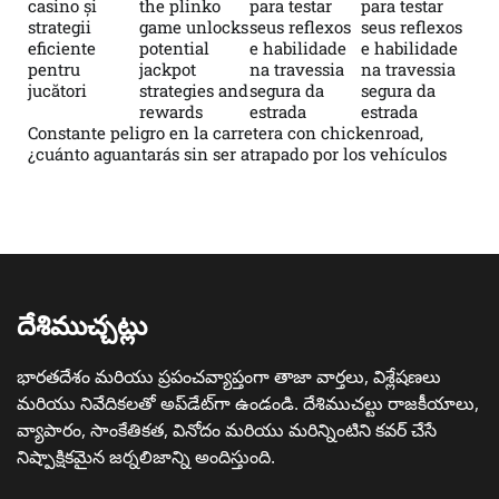
casino și
the plinko
para testar
para testar
strategii
game unlocks
seus reflexos
seus reflexos
eficiente
potential
e habilidade
e habilidade
pentru
jackpot
na travessia
na travessia
jucători
strategies and
segura da
segura da
rewards
estrada
estrada
Constante peligro en la carretera con chickenroad,
¿cuánto aguantarás sin ser atrapado por los vehículos
దేశిముచ్చట్లు
భారతదేశం మరియు ప్రపంచవ్యాప్తంగా తాజా వార్తలు, విశ్లేషణలు
మరియు నివేదికలతో అప్‌డేట్‌గా ఉండండి. దేశిముచల్టు రాజకీయాలు,
వ్యాపారం, సాంకేతికత, వినోదం మరియు మరిన్నింటిని కవర్ చేసే
నిష్పాక్షికమైన జర్నలిజాన్ని అందిస్తుంది.