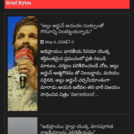
Brief Bytes
“అల్లు అర్జున్ అచంచల సంకల్పంతో
గౌరవాన్ని నిలబెట్టుకున్నాడు”
May 6, 2026
0
అభిప్రాయం: భారతీయ సినిమా యొక్క
శక్తివంతమైన ప్రపంచంలో ప్రతి నటుడి
మాటలు, చర్యలు పరిశీలించబడే చోట, అల్లు
అర్జున్ ఆత్మగౌరవం తో నిలబడ్డాడు, మరియు
సరైనది, అల్లు అర్జున్ చర్చనీయాంశంగా
మారాడు.ఆయన ఇటీవల తన భారీ విజయం
సాధించిన చిత్రం 'సeredood'…
“అభిప్రాయం: హైడ్రా యొక్క మోసపూరిత
రాజకీయాలను వెలికితీయడం”