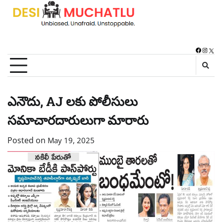
Skip
to
content
Faceboo
Instag
X
ఎనౌదు, AJ లకు పోలీసులు
సమాచారదారులుగా మారారు
Posted on
May 19, 2025