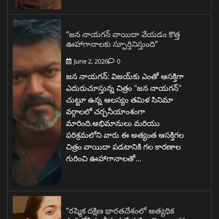
“జన నాయగన్ వాయిదా వేయడం కొత్త
ఊహాగానాలకు స్ఫూర్తినిస్తుంది”
June 2, 2026
0
జన నాయగన్: విజయ్‌కు ఎంతో ఆసక్తిగా
ఎదురుచూస్తున్న చిత్రం "జన నాయగన్"
చుట్టూ ఉన్న ఆలస్యం తమిళ సినిమా
వర్గాలలో చర్చనీయాంశంగా
మారింది.అభిమానులు మరియు
పరిశ్రమలోని వారు ఈ అత్యంత ఆసక్తిగల
చిత్రం వాయిదా పడటానికి గల కారణాల
గురించి ఊహాగానాలతో…
“రష్మిక దక్షిణ భారతదేశంలో అత్యధిక