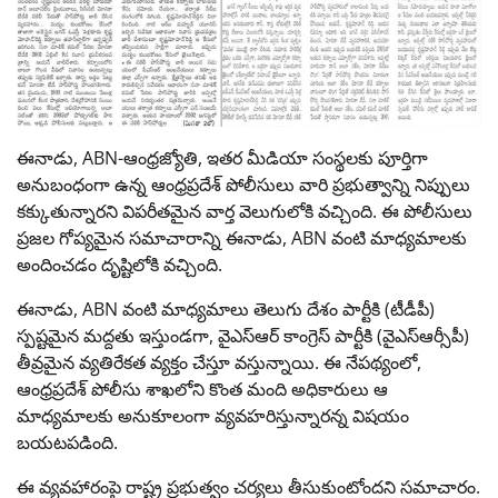
ఈనాడు, ABN-ఆంధ్రజ్యోతి, ఇతర మీడియా సంస్థలకు పూర్తిగా
అనుబంధంగా ఉన్న ఆంధ్రప్రదేశ్ పోలీసులు వారి ప్రభుత్వాన్ని నిప్పులు
కక్కుతున్నారని విపరీతమైన వార్త వెలుగులోకి వచ్చింది. ఈ పోలీసులు
ప్రజల గోప్యమైన సమాచారాన్ని ఈనాడు, ABN వంటి మాధ్యమాలకు
అందించడం దృష్టిలోకి వచ్చింది.
ఈనాడు, ABN వంటి మాధ్యమాలు తెలుగు దేశం పార్టీకి (టీడీపీ)
స్పష్టమైన మద్దతు ఇస్తుండగా, వైఎస్ఆర్ కాంగ్రెస్ పార్టీకి (వైఎస్ఆర్సీపీ)
తీవ్రమైన వ్యతిరేకత వ్యక్తం చేస్తూ వస్తున్నాయి. ఈ నేపథ్యంలో,
ఆంధ్రప్రదేశ్ పోలీసు శాఖలోని కొంత మంది అధికారులు ఆ
మాధ్యమాలకు అనుకూలంగా వ్యవహరిస్తున్నారన్న విషయం
బయటపడింది.
ఈ వ్యవహారంపై రాష్ట్ర ప్రభుత్వం చర్యలు తీసుకుంటోందని సమాచారం.