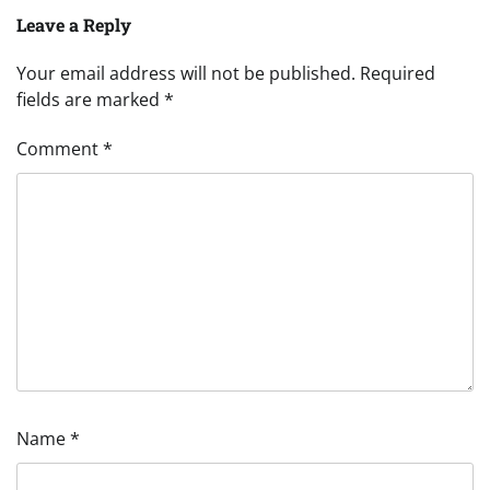
Leave a Reply
Your email address will not be published.
Required
fields are marked
*
Comment
*
Name
*