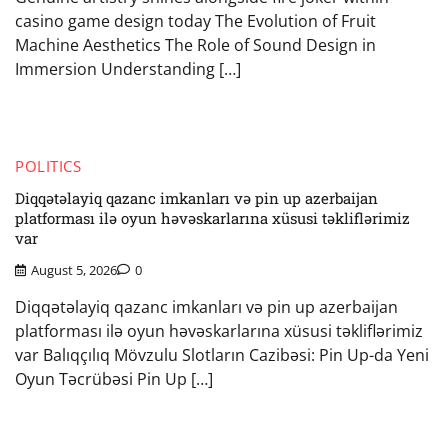
casino game design today The Evolution of Fruit
Machine Aesthetics The Role of Sound Design in
Immersion Understanding […]
POLITICS
Diqqətəlayiq qazanc imkanları və pin up azerbaijan
platforması ilə oyun həvəskarlarına xüsusi təkliflərimiz
var
August 5, 2026
0
Diqqətəlayiq qazanc imkanları və pin up azerbaijan
platforması ilə oyun həvəskarlarına xüsusi təkliflərimiz
var Balıqçılıq Mövzulu Slotların Cazibəsi: Pin Up-da Yeni
Oyun Təcrübəsi Pin Up […]