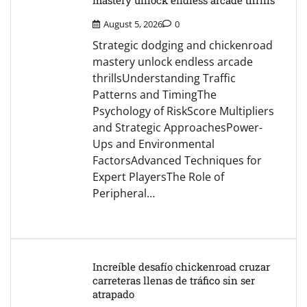
August 5, 2026
0
Strategic dodging and chickenroad
mastery unlock endless arcade
thrillsUnderstanding Traffic
Patterns and TimingThe
Psychology of RiskScore Multipliers
and Strategic ApproachesPower-
Ups and Environmental
FactorsAdvanced Techniques for
Expert PlayersThe Role of
Peripheral…
Increíble desafío chickenroad cruzar
carreteras llenas de tráfico sin ser
atrapado