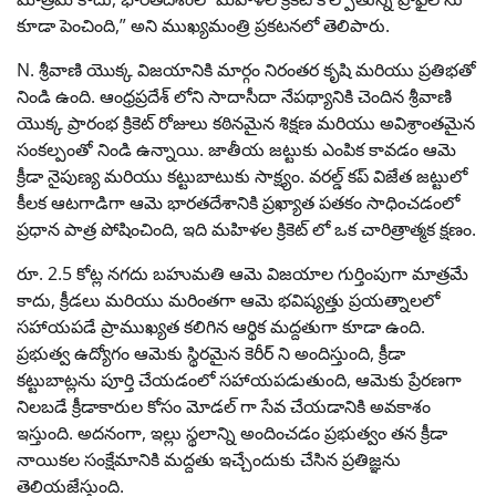
కూడా పెంచింది,” అని ముఖ్యమంత్రి ప్రకటనలో తెలిపారు.
N. శ్రీవాణి యొక్క విజయానికి మార్గం నిరంతర కృషి మరియు ప్రతిభతో
నిండి ఉంది. ఆంధ్రప్రదేశ్ లోని సాదాసీదా నేపథ్యానికి చెందిన శ్రీవాణి
యొక్క ప్రారంభ క్రికెట్ రోజులు కఠినమైన శిక్షణ మరియు అవిశ్రాంతమైన
సంకల్పంతో నిండి ఉన్నాయి. జాతీయ జట్టుకు ఎంపిక కావడం ఆమె
క్రీడా నైపుణ్య మరియు కట్టుబాటుకు సాక్ష్యం. వరల్డ్ కప్ విజేత జట్టులో
కీలక ఆటగాడిగా ఆమె భారతదేశానికి ప్రఖ్యాత పతకం సాధించడంలో
ప్రధాన పాత్ర పోషించింది, ఇది మహిళల క్రికెట్ లో ఒక చారిత్రాత్మక క్షణం.
రూ. 2.5 కోట్ల నగదు బహుమతి ఆమె విజయాల గుర్తింపుగా మాత్రమే
కాదు, క్రీడలు మరియు మరింతగా ఆమె భవిష్యత్తు ప్రయత్నాలలో
సహాయపడే ప్రాముఖ్యత కలిగిన ఆర్థిక మద్దతుగా కూడా ఉంది.
ప్రభుత్వ ఉద్యోగం ఆమెకు స్థిరమైన కెరీర్ ని అందిస్తుంది, క్రీడా
కట్టుబాట్లను పూర్తి చేయడంలో సహాయపడుతుంది, ఆమెకు ప్రేరణగా
నిలబడే క్రీడాకారుల కోసం మోడల్ గా సేవ చేయడానికి అవకాశం
ఇస్తుంది. అదనంగా, ఇల్లు స్థలాన్ని అందించడం ప్రభుత్వం తన క్రీడా
నాయికల సంక్షేమానికి మద్దతు ఇచ్చేందుకు చేసిన ప్రతిజ్ఞను
తెలియజేస్తుంది.