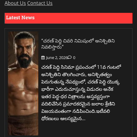
About Us
Contact Us
Latest News
“చరణ్ పెద్ది చివరి నిమిషంలో అనిశ్చితిని
నివలిస్తారు”
June 2, 2026
0
చరణ్ పెద్ది సినిమా ప్రపంచంలో 11వ గంటలో
అనిశ్చితిని తొలగించారు, అనిశ్చితత్వం
పెరుగుతున్న నేపథ్యంలో, చరణ్ పెద్ది యొక్క
భారీగా ఎదురుచూస్తున్న విడుదల అనేక
ఇతర పెద్ద-ధర చిత్రాలను అస్తవ్యస్తంగా
వదిలివేసిన ప్రమాదకరమైన జలాల శ్రేణిని
విజయవంతంగా నడిపించింది.ఇటీవలి
ధోరణులు ఆలస్యమైన…