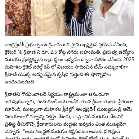
ఆంధ్రప్రదేశ్ ప్రభుత్వం శుక్రవారం ఒక ప్రాముఖ్యమైన ప్రకటన చేసింది,
క్రికెటర్ N. శ్రీవాణి ని రూ. 2.5 కోట్ల నగదు బహుమతి, ప్రభుత్వ ఉద్యోగం
మరియు ప్రత్యేకమైన ఇల్లు స్థలం ఇవ్వడం ద్వారా పతకం చేసింది. 2025
మహిళల క్రికెట్ వరల్డ్ కప్ లో విజయం సాధించిన టీమ్ సభ్యురాలిగా
శ్రీవాణి యొక్క అద్భుతమైన కృషిని గుర్తించి ఈ ప్రోత్సాహం
అందించబడింది.
శ్రీవాణిని గౌరవించాలనే నిర్ణయం రాష్ట్రమంతా ఆనందంగా
జరుపుకున్నారు, ఎందుకంటే ఆమె అనేక యువ క్రీడాకారులకు ప్రేరణగా
మారింది, ముఖ్యంగా మహిళల క్రీడల్లో. ఆంధ్రప్రదేశ్ ముఖ్యమంత్రి ఆమె
విజయాలలో గర్వాన్ని వ్యక్తం చేశారు, రాష్ట్రానికి మరియు దేశానికి
ప్రతిష్ట తీసుకొచ్చే క్రీడాకారులను మద్దతు ఇవ్వడం ఎంత ముఖ్యమో
చెప్పారు. “ఆమె నిబద్ధత మరియు కష్టపడటం ఆమెకు ప్రతిష్టలు
మాత్రమే కాదు, భారతదేశంలో మహిళల క్రికెట్ కోల్పోతున్న ప్రొఫైల్ ను