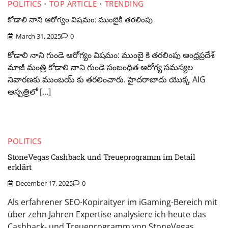
POLITICS
TOP ARTICLE
TRENDING
కోడాలి నాని ఆరోగ్యం విషమం: ముంబైకి తరలింపు
March 31, 2025
0
కోడాలి నాని గుండె ఆరోగ్యం విషమం: ముంబై కి తరలింపు ఆంధ్రప్రదేశ్
మాజీ మంత్రి కోడాలి నాని గుండె సంబంధిత ఆరోగ్య సమస్యల
నివారణకు ముంబయ్ కు తరలించారు. హైదరాబాదు యొక్క AIG
ఆస్పత్రిలో […]
POLITICS
StoneVegas Cashback und Treueprogramm im Detail
erklärt
December 17, 2025
0
Als erfahrener SEO-Kopiraityer im iGaming-Bereich mit
über zehn Jahren Expertise analysiere ich heute das
Cashback- und Treueprogramm von StoneVegas.