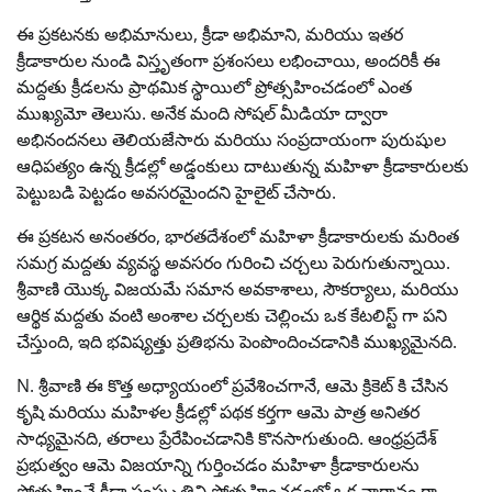
ఈ ప్రకటనకు అభిమానులు, క్రీడా అభిమాని, మరియు ఇతర
క్రీడాకారుల నుండి విస్తృతంగా ప్రశంసలు లభించాయి, అందరికీ ఈ
మద్దతు క్రీడలను ప్రాథమిక స్థాయిలో ప్రోత్సహించడంలో ఎంత
ముఖ్యమో తెలుసు. అనేక మంది సోషల్ మీడియా ద్వారా
అభినందనలు తెలియజేసారు మరియు సంప్రదాయంగా పురుషుల
ఆధిపత్యం ఉన్న క్రీడల్లో అడ్డంకులు దాటుతున్న మహిళా క్రీడాకారులకు
పెట్టుబడి పెట్టడం అవసరమైందని హైలైట్ చేసారు.
ఈ ప్రకటన అనంతరం, భారతదేశంలో మహిళా క్రీడాకారులకు మరింత
సమగ్ర మద్దతు వ్యవస్థ అవసరం గురించి చర్చలు పెరుగుతున్నాయి.
శ్రీవాణి యొక్క విజయమే సమాన అవకాశాలు, సౌకర్యాలు, మరియు
ఆర్థిక మద్దతు వంటి అంశాల చర్చలకు చెల్లించు ఒక కేటలిస్ట్ గా పని
చేస్తుంది, ఇది భవిష్యత్తు ప్రతిభను పెంపొందించడానికి ముఖ్యమైనది.
N. శ్రీవాణి ఈ కొత్త అధ్యాయంలో ప్రవేశించగానే, ఆమె క్రికెట్ కి చేసిన
కృషి మరియు మహిళల క్రీడల్లో పథక కర్తగా ఆమె పాత్ర అనితర
సాధ్యమైనది, తరాలు ప్రేరేపించడానికి కొనసాగుతుంది. ఆంధ్రప్రదేశ్
ప్రభుత్వం ఆమె విజయాన్ని గుర్తించడం మహిళా క్రీడాకారులను
ప్రోత్సహించే క్రీడా సంస్కృతిని ప్రోత్సహించడంలో ఒక వాగ్దానం గా