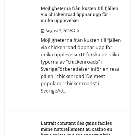
Möjligheterna från kusten till fjällen
via chickenroad öppnar upp för
unika upplevelser
August 7, 2026
0
Möjligheterna från kusten till fjällen
via chickenroad öppnar upp för
unika upplevelserUtforska de olika
typerna av "chickenroads" i
SverigeFörberedelser inför en resa
på en "chickenroad"De mest
populära "chickenroads" i
SverigeAtt…
Lattrait constant des gains faciles
mène naturellement au casino en
ligne suisse et à ses opportunités