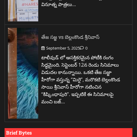
వినూత్న పాత్రలు…
తేజ సజ్జ vs బెల్లంకొండ శ్రీనివాస్
September 5, 2025
0
టాలీవుడ్ లో ఆసక్తికరమైన పోటీకి రంగం
సిద్ధమైంది. సెప్టెంబర్ 12న రెండు సినిమాలు
విడుదల కానున్నాయి. ఒకటి తేజ సజ్జా
హీరోగా వస్తున్న “మిరై”, మరొకటి బెల్లంకొండ
సాయి శ్రీనివాస్ హీరోగా నటించిన
“కిష్కింధాపురి”. ఇప్పటికే ఈ సినిమాలపై
మంచి బజ్…
Brief Bytes