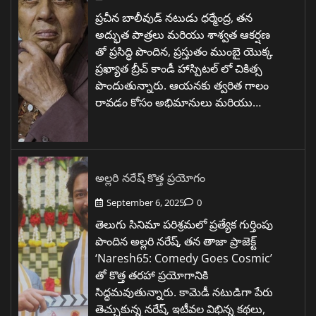
ప్రచీన బాలీవుడ్ నటుడు ధర్మేంద్ర, తన
అద్భుత పాత్రలు మరియు శాశ్వత ఆకర్షణ
తో ప్రసిద్ధి పొందిన, ప్రస్తుతం ముంబై యొక్క
ప్రఖ్యాత బ్రీచ్ కాండీ హాస్పిటల్ లో చికిత్స
పొందుతున్నారు. ఆయనకు త్వరిత గాలం
రావడం కోసం అభిమానులు మరియు…
అల్లరి నరేష్ కొత్త ప్రయోగం
September 6, 2025
0
తెలుగు సినిమా పరిశ్రమలో ప్రత్యేక గుర్తింపు
పొందిన అల్లరి నరేష్, తన తాజా ప్రాజెక్ట్
‘Naresh65: Comedy Goes Cosmic’
తో కొత్త తరహా ప్రయోగానికి
సిద్ధమవుతున్నారు. కామెడీ నటుడిగా పేరు
తెచ్చుకున్న నరేష్, ఇటీవల విభిన్న కథలు,