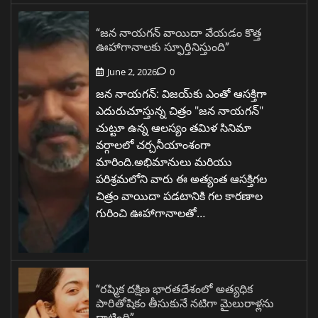
“జన నాయగన్ వాయిదా వేయడం కొత్త
ఊహాగానాలకు స్ఫూర్తినిస్తుంది”
June 2, 2026
0
జన నాయగన్: విజయ్‌కు ఎంతో ఆసక్తిగా
ఎదురుచూస్తున్న చిత్రం "జన నాయగన్"
చుట్టూ ఉన్న ఆలస్యం తమిళ సినిమా
వర్గాలలో చర్చనీయాంశంగా
మారింది.అభిమానులు మరియు
పరిశ్రమలోని వారు ఈ అత్యంత ఆసక్తిగల
చిత్రం వాయిదా పడటానికి గల కారణాల
గురించి ఊహాగానాలతో…
“రష్మిక దక్షిణ భారతదేశంలో అత్యధిక
పారితోషికం తీసుకునే నటిగా మైలురాళ్లను
దాటింది”