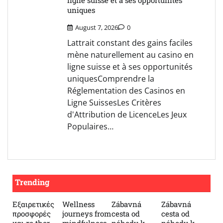
uniques
August 7, 2026
0
Lattrait constant des gains faciles
mène naturellement au casino en
ligne suisse et à ses opportunités
uniquesComprendre la
Réglementation des Casinos en
Ligne SuissesLes Critères
d'Attribution de LicenceLes Jeux
Populaires…
Trending
Εξαιρετικές
Wellness
Zábavná
Zábavná
προσφορές
journeys from
cesta od
cesta od