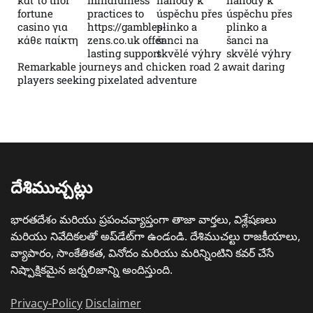
και το thor
mindfulness
náhody k
náhody k
fortune
practices to
úspěchu přes
úspěchu přes
casino για
https://gambles-
plinko a
plinko a
κάθε παίκτη
zens.co.uk offer
šanci na
šanci na
lasting support
skvělé výhry
skvělé výhry
Remarkable journeys and chicken road 2 await daring
players seeking pixelated adventure
దేశిముచ్చట్లు
భారతదేశం మరియు ప్రపంచవ్యాప్తంగా తాజా వార్తలు, విశ్లేషణలు
మరియు నివేదికలతో అప్‌డేట్‌గా ఉండండి. దేశిముచల్టు రాజకీయాలు,
వ్యాపారం, సాంకేతికత, వినోదం మరియు మరిన్నింటిని కవర్ చేసే
నిష్పాక్షికమైన జర్నలిజాన్ని అందిస్తుంది.
Privacy-Policy
Disclaimer