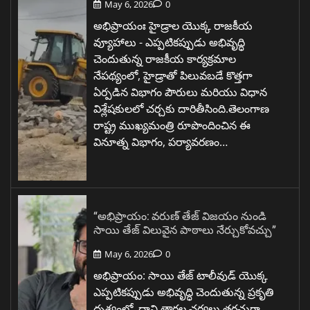
May 6, 2026
0
అభిప్రాయంః హైడ్రాల యొక్క రాజకీయ
వ్యూహాలు - ఎప్పటికప్పుడు అభివృద్ధి
చెందుతున్న రాజకీయ కార్యక్రమాల
నేపథ్యంలో, హైడ్రాతో పిలువబడే కొత్తగా
ఏర్పడిన విభాగం పౌరులు మరియు విధాన
విశ్లేషకులలో చర్చకు దారితీసింది.తెలంగాణ
రాష్ట్ర ముఖ్యమంత్రి రూపొందించిన ఈ
వినూత్న విభాగం, పర్యావరణం…
“అభిప్రాయం: వరుణ్ తేజ్ విజయం నుండి
సాయి తేజ్ విలువైన పాఠాలు నేర్చుకోవచ్చు”
May 6, 2026
0
అభిప్రాయం: సాయి తేజ్ టాలీవుడ్ యొక్క
ఎప్పటికప్పుడు అభివృద్ధి చెందుతున్న ప్రకృతి
దృశ్యంలో, దాని తారల చర్యలు తరచుగా