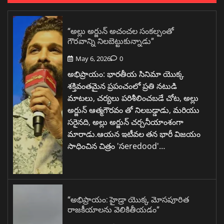
“అల్లు అర్జున్ అచంచల సంకల్పంతో
గౌరవాన్ని నిలబెట్టుకున్నాడు”
May 6, 2026
0
అభిప్రాయం: భారతీయ సినిమా యొక్క
శక్తివంతమైన ప్రపంచంలో ప్రతి నటుడి
మాటలు, చర్యలు పరిశీలించబడే చోట, అల్లు
అర్జున్ ఆత్మగౌరవం తో నిలబడ్డాడు, మరియు
సరైనది, అల్లు అర్జున్ చర్చనీయాంశంగా
మారాడు.ఆయన ఇటీవల తన భారీ విజయం
సాధించిన చిత్రం 'సeredood'…
“అభిప్రాయం: హైడ్రా యొక్క మోసపూరిత
రాజకీయాలను వెలికితీయడం”