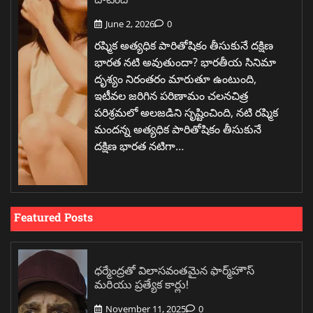
June 2, 2026
0
రష్మిక అత్యధిక పారితోషికం తీసుకునే దక్షిణ
భారత నటి అవుతుందా? భారతీయ సినిమా
దృశ్యం నిరంతరం మారుతూ ఉంటుంది,
ఇటీవల జరిగిన పరిణామం చలనచిత్ర
పరిశ్రమలో అలజడిని సృష్టించింది, నటి రష్మిక
మందన్న అత్యధిక పారితోషికం తీసుకునే
దక్షిణ భారత నటిగా…
Featured Posts
ధర్మేంద్రతో విలాసవంతమైన ఫార్మ్‌హౌస్
మరియు ప్రత్యేక కార్లు!
November 11, 2025
0