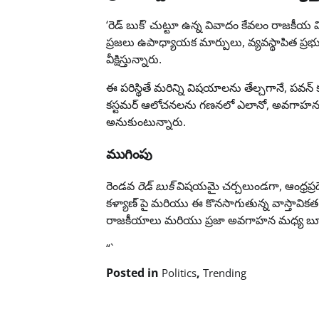
‘రెడ్ బుక్’ చుట్టూ ఉన్న వివాదం కేవలం రాజకీయ విశ్
ప్రజలు ఉపాధ్యాయక మార్పులు, వ్యవస్థాపిత ప్రభుత్
వీక్షిస్తున్నారు.
ఈ పరిస్థితే మరిన్ని విషయాలను తేల్చగానే, పవన
కస్టమర్ ఆలోచనలను గణనలో ఎలానో, అవగాహన ఇవ్
అనుకుంటున్నారు.
ముగింపు
రెండవ
రెడ్ బుక్
విషయమై చర్చలుండగా, ఆంధ్రప్ర
కళ్యాణ్ పై మరియు ఈ కొనసాగుతున్న వాస్తావి
రాజకీయాలు మరియు ప్రజా అవగాహన మధ్య బూతీ మర
“`
Posted in
,
Politics
Trending