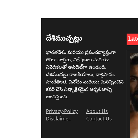
దేశిముచ్చట్లు
Lat
భారతదేశం మరియు ప్రపంచవ్యాప్తంగా
తాజా వార్తలు, విశ్లేషణలు మరియు
నివేదికలతో అప్‌డేట్‌గా ఉండండి.
దేశిముచల్టు రాజకీయాలు, వ్యాపారం,
సాంకేతికత, వినోదం మరియు మరిన్నింటిని
కవర్ చేసే నిష్పాక్షికమైన జర్నలిజాన్ని
అందిస్తుంది.
Privacy-Policy
About Us
Disclaimer
Contact Us