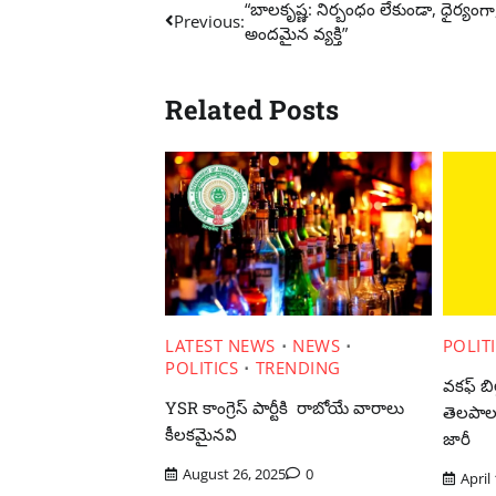
Post
“బాలకృష్ణ: నిర్బంధం లేకుండా, ధైర్య
Previous:
అందమైన వ్యక్తి”
navigation
Related Posts
LATEST NEWS
NEWS
POLIT
POLITICS
TRENDING
వకఫ్ బిల
YSR కాంగ్రెస్ పార్టీకి రాబోయే వారాలు
తెలపాల
కీలకమైనవి
జారీ
August 26, 2025
0
April