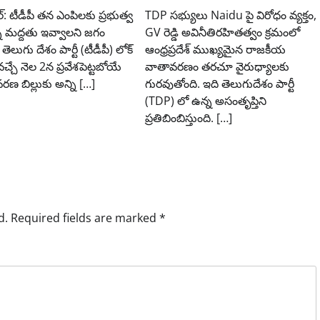
ిల్: టీడీపీ తన ఎంపిలకు ప్రభుత్వ
TDP సభ్యులు Naidu పై విరోధం వ్యక్తం,
్ని మద్దతు ఇవ్వాలని జగం
GV రెడ్డి అవినీతిరహితత్వం క్రమంలో
ి తెలుగు దేశం పార్టీ (టీడీపీ) లోక్
ఆంధ్రప్రదేశ్ ముఖ్యమైన రాజకీయ
్చే నెల 2న ప్రవేశపెట్టబోయే
వాతావరణం తరచూ వైరుధ్యాలకు
వరణ బిల్లుకు అన్ని […]
గురవుతోంది. ఇది తెలుగుదేశం పార్టీ
(TDP) లో ఉన్న అసంతృప్తిని
ప్రతిబింబిస్తుంది. […]
d.
Required fields are marked
*