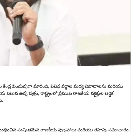
ర్చల కేంద్ర బిందువుగా మారింది, వివిధ వర్గాల మధ్య వివాదాలను మరియు
కీయ విలువ ఉన్న పత్రం, రాష్ట్రంలో ప్రముఖ రాజకీయ వ్యక్తుల ఆర్థిక
ి.
ు సంబంధించిన సున్నితమైన రాజకీయ వ్యూహాలు మరియు రహస్య సమాచారం