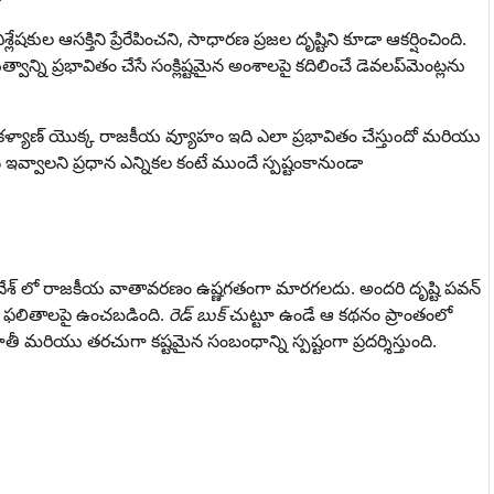
లేషకుల ఆసక్తిని ప్రేరేపించని, సాధారణ ప్రజల దృష్టిని కూడా ఆకర్షించింది.
వాన్ని ప్రభావితం చేసే సంక్లిష్టమైన అంశాలపై కదిలించే డెవలప్‌మెంట్లను
్ కళ్యాణ్ యొక్క రాజకీయ వ్యూహం ఇది ఎలా ప్రభావితం చేస్తుందో మరియు
వాలని ప్రధాన ఎన్నికల కంటే ముందే స్పష్టంకానుండా
దేశ్ లో రాజకీయ వాతావరణం ఉష్ణగతంగా మారగలదు. అందరి దృష్టి పవన్
కత ఫలితాలపై ఉంచబడింది.
రెడ్ బుక్
చుట్టూ ఉండే ఆ కథనం ప్రాంతంలో
ియు తరచుగా కష్టమైన సంబంధాన్ని స్పష్టంగా ప్రదర్శిస్తుంది.