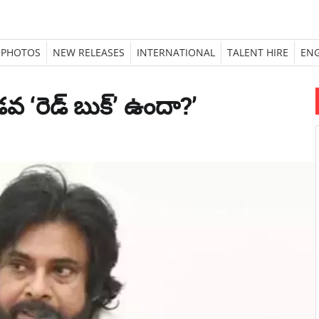
PHOTOS
NEW RELEASES
INTERNATIONAL
TALENT HIRE
ENG
డవ ‘రెడ్ బుక్’ ఉందా?’