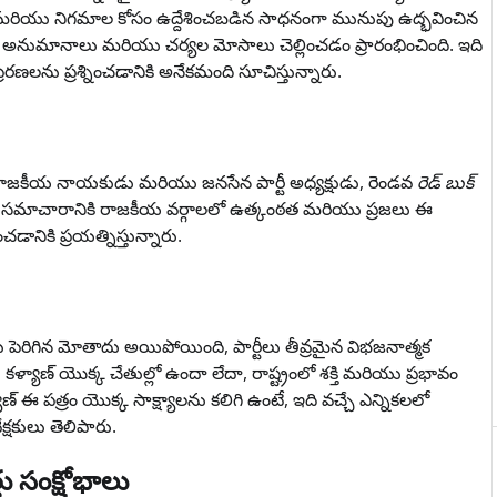
 మరియు నిగమాల కోసం ఉద్దేశించబడిన సాధనంగా మునుపు ఉద్భవించిన
ం అనుమానాలు మరియు చర్యల మోసాలు చెల్లించడం ప్రారంభించింది. ఇది
ప్రేరణలను ప్రశ్నించడానికి అనేకమంది సూచిస్తున్నారు.
రాజకీయ నాయకుడు మరియు జనసేన పార్టీ అధ్యక్షుడు, రెండవ
రెడ్ బుక్
. ఈ సమాచారానికి రాజకీయ వర్గాలలో ఉత్కంఠత మరియు ప్రజలు ఈ
చడానికి ప్రయత్నిస్తున్నారు.
 పెరిగిన మోతాదు అయిపోయింది, పార్టీలు తీవ్రమైన విభజనాత్మక
, కళ్యాణ్ యొక్క చేతుల్లో ఉందా లేదా, రాష్ట్రంలో శక్తి మరియు ప్రభావం
యాణ్ ఈ పత్రం యొక్క సాక్ష్యాలను కలిగి ఉంటే, ఇది వచ్చే ఎన్నికలలో
్షకులు తెలిపారు.
ు సంక్షోభాలు