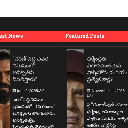
est News
Featured Posts
“చరణ్ పెద్ది చివరి
ధర్మేంద్రతో
నిమిషంలో
విలాసవంతమైన
అనిశ్చితిని
ఫార్మ్‌హౌస్ మరియు
నివలిస్తారు”
ప్రత్యేక కార్లు!
June 2, 2026
0
November 11, 2025
0
చరణ్ పెద్ది సినిమా
ప్రచీన బాలీవుడ్ నటుడ
ప్రపంచంలో 11వ గంటలో
ధర్మేంద్ర, తన అద్భుత
అనిశ్చితిని తొలగించారు,
పాత్రలు మరియు శాశ్వ
అనిశ్చితత్వం
ఆకర్షణ తో ప్రసిద్ధి
పెరుగుతున్న నేపథ్యంలో,