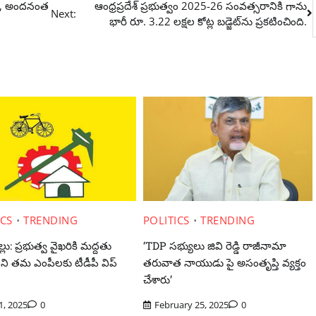
ంగా, అందనంత
ఆంధ్రప్రదేశ్ ప్రభుత్వం 2025-26 సంవత్సరానికి గాను
Next:
భారీ రూ. 3.22 లక్షల కోట్ల బడ్జెట్‌ను ప్రకటించింది.
ICS
TRENDING
POLITICS
TRENDING
్లు: ప్రభుత్వ వైఖరికి మద్దతు
‘TDP సభ్యులు జివి రెడ్డి రాజీనామా
ని తమ ఎంపీలకు టీడీపీ విప్
తరువాత నాయుడు పై అసంతృప్తి వ్యక్తం
చేశారు’
 1, 2025
0
February 25, 2025
0