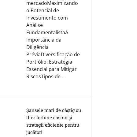
mercadoMaximizando
o Potencial de
Investimento com
Análise
FundamentalistaA
Importância da
Diligência
PréviaDiversificação de
Portfólio: Estratégia
Essencial para Mitigar
RiscosTipos de…
Șansele mari de câștig cu
thor fortune casino și
strategii eficiente pentru
jucători