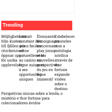
Trending
Möjligheterna
Lattrait
Étonnants
Estabelecer
från kusten
constant des
témoignages
conexões
till fjällen via
gains faciles
concernant
com a
chickenroad
mène
play jonny
mitologia
öppnar upp
naturellement
et les
nórdica
för unika
au casino en
nouvelles
através de
upplevelser
ligne suisse et
perspectives
thor
à ses
du jeu en
fortune
opportunités
ligne
expande
uniques
immersif
visões
sobre o
destino
Perspetivas únicas sobre a lenda, o
mistério e thor fortune para
colecionadores ávidos